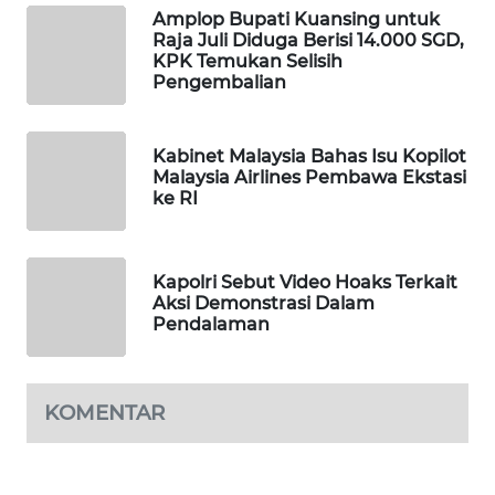
Amplop Bupati Kuansing untuk
WAHANA
Raja Juli Diduga Berisi 14.000 SGD,
DESA
KPK Temukan Selisih
WISATA
Pengembalian
LAPAK
WAHANA
Kabinet Malaysia Bahas Isu Kopilot
Malaysia Airlines Pembawa Ekstasi
ke RI
Wahana
Network
Kapolri Sebut Video Hoaks Terkait
KONSUMEN
Aksi Demonstrasi Dalam
LISTRIK
Pendalaman
MASYARAKAT
KELISTRIKAN
KOMENTAR
WALINKI
ID