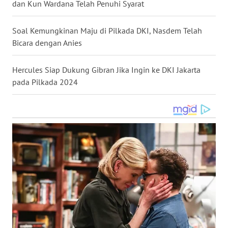
dan Kun Wardana Telah Penuhi Syarat
WN
NUSANTARA
Soal Kemungkinan Maju di Pilkada DKI, Nasdem Telah
Bicara dengan Anies
WN
JOGJA
Hercules Siap Dukung Gibran Jika Ingin ke DKI Jakarta
pada Pilkada 2024
WN
JATIM
WN
BALI
WN
KALBAR
WN
KALTENG