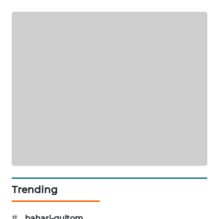
PORTAL
KONSUMEN
FORWAMKI
ALPERKLINAS
FORJASIDA
TAMBANG
NEWS
SITUNGIR
NEWS
Trending
SIDIKALANG
NEWS
#
bahari-gultom