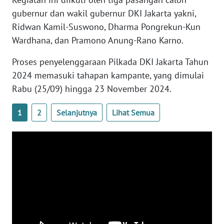
WN
gubernur dan wakil gubernur DKI Jakarta yakni,
BANTEN
Ridwan Kamil-Suswono, Dharma Pongrekun-Kun
Wardhana, dan Pramono Anung-Rano Karno.
WN
NTT
Proses penyelenggaraan Pilkada DKI Jakarta Tahun
2024 memasuki tahapan kampante, yang dimulai
WN
Rabu (25/09) hingga 23 November 2024.
KEPRI
1
2
Selanjutnya
Lihat Semua
WN
PAPUA
WN
PAPUA
BARAT
WN
RIAU