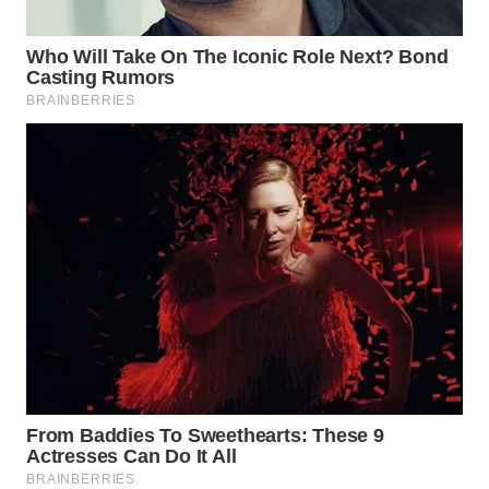
Wahana
Media
Group
WAHANA
NEWS
WAHANA
TANI
WAHANA
ADVOKAT
WAHANA
INFRASTRUKTUR
WAHANA
KONSUMEN