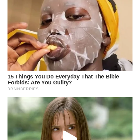
WN
PRIANGAN
TIMUR
WN
SEMARANG
WN
SOLO
WN
BOROBUDUR
WN
MADURA
WN
SURABAYA