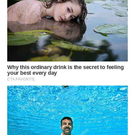
TAPANULI
TENGAH
WN DELI
SERDANG
WN
TEBING
TINGGI
WN
PAKPAK
WN
KARAWANG
WN
BEKASI