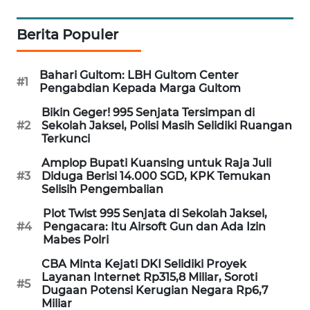
MAWAKA
Berita Populer
ID
MARTABAT
Bahari Gultom: LBH Gultom Center
#1
Pengabdian Kepada Marga Gultom
NET
Bikin Geger! 995 Senjata Tersimpan di
#2
Sekolah Jaksel, Polisi Masih Selidiki Ruangan
PLN
Terkunci
WATCH
Amplop Bupati Kuansing untuk Raja Juli
#3
Diduga Berisi 14.000 SGD, KPK Temukan
MKLI
Selisih Pengembalian
Plot Twist 995 Senjata di Sekolah Jaksel,
LPKKI
#4
Pengacara: Itu Airsoft Gun dan Ada Izin
Mabes Polri
LKKI
CBA Minta Kejati DKI Selidiki Proyek
Layanan Internet Rp315,8 Miliar, Soroti
#5
KOPEKLIN
Dugaan Potensi Kerugian Negara Rp6,7
Miliar