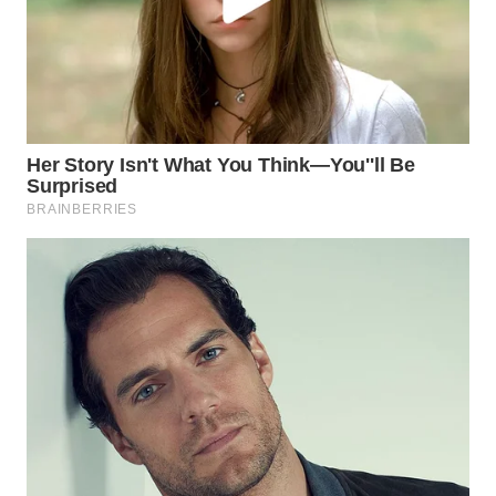
WN
NATUNA
WN
BINTAN
WN
MANDALIKA
WN
LIKUPANG
WN
LABUANBAJO
WN
BORNEO