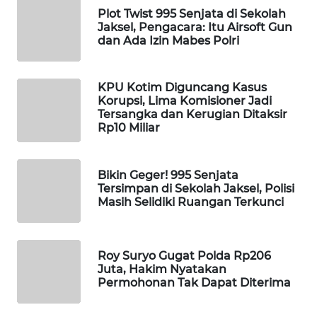
Plot Twist 995 Senjata di Sekolah
WAHANA
Jaksel, Pengacara: Itu Airsoft Gun
SPORT
dan Ada Izin Mabes Polri
WAHANA
UMKM
KPU Kotim Diguncang Kasus
Korupsi, Lima Komisioner Jadi
Tersangka dan Kerugian Ditaksir
WAHANA
Rp10 Miliar
SELEB
Bikin Geger! 995 Senjata
WAHANA
Tersimpan di Sekolah Jaksel, Polisi
PERSONA
Masih Selidiki Ruangan Terkunci
WAHANA
OTOMOTIF
Roy Suryo Gugat Polda Rp206
Juta, Hakim Nyatakan
WAHANA
Permohonan Tak Dapat Diterima
HEALTH