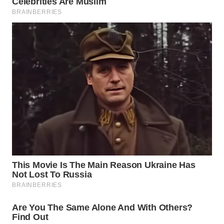
WN
MALUKU
WN
MALUT
WN
DAIRI
WN
DANAU
TOBA
WN
NIAS
WN
LANGKAT