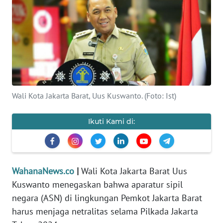
SAINS-TEKNO
KESEHATAN
INTERNASIONAL
SERBA-SERBI
Wali Kota Jakarta Barat, Uus Kuswanto. (Foto: Ist)
PENDIDIKAN
Ikuti Kami di:
OLAHRAGA
WahanaNews.co
|
Wali Kota Jakarta Barat Uus
OPINI
Kuswanto menegaskan bahwa aparatur sipil
negara (ASN) di lingkungan Pemkot Jakarta Barat
EDITORIAL
harus menjaga netralitas selama Pilkada Jakarta