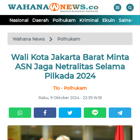
Nasional
Daerah
Polhukam
Kriminal
Ekuin
Sains-Te
WAHANA
Tutup
TV
Wahana News
Polhukam
NASIONAL
Wali Kota Jakarta Barat Minta
ASN Jaga Netralitas Selama
DAERAH
Pilkada 2024
Tio - Polhukam
POLHUKAM
Rabu, 9 Oktober 2024 - 22:39 WIB
KRIMINAL
EKUIN