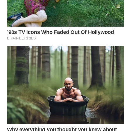
WN
SUMEDANG
WN
CIANJUR
WN
KEPULAUAN
SERIBU
WN
TANGERANG
WN
BINJAI
WN
CIREBON