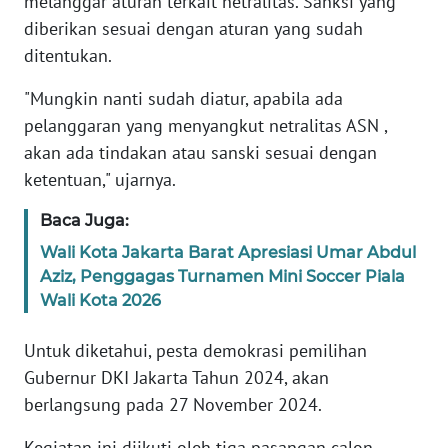
melanggar aturan terkait netralitas. Sanksi yang
diberikan sesuai dengan aturan yang sudah
KARIR
ditentukan.
"Mungkin nanti sudah diatur, apabila ada
DISCLAIMER
pelanggaran yang menyangkut netralitas ASN ,
akan ada tindakan atau sanski sesuai dengan
Wahana
News
ketentuan," ujarnya.
Regional
Baca Juga:
WN
Wali Kota Jakarta Barat Apresiasi Umar Abdul
SUMUT
Aziz, Penggagas Turnamen Mini Soccer Piala
Wali Kota 2026
WN
JAKARTA
Untuk diketahui, pesta demokrasi pemilihan
Gubernur DKI Jakarta Tahun 2024, akan
WN
berlangsung pada 27 November 2024.
JABAR
Kegiatan ini diikuti oleh tiga pasangan calon