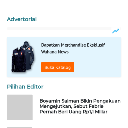
WAHANA
LISTRIK
Advertorial
WAHANA
TRAVEL
Dapatkan Merchandise Eksklusif
WAHANA
Wahana News
TV
Buka Katalog
WAHANANEWS
ID
Pilihan Editor
WAHANANEWS
CO ID
Boyamin Saiman Bikin Pengakuan
Mengejutkan, Sebut Febrie
Pernah Beri Uang Rp1,1 Miliar
WAHANANEWS
NET