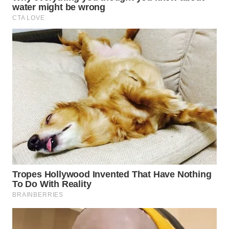
WN
INDRAMAYU
WN
KUNINGAN
WN
MAJALENGKA
WN
SUBANG
WN
SUKABUMI
WN
PURWAKARTA