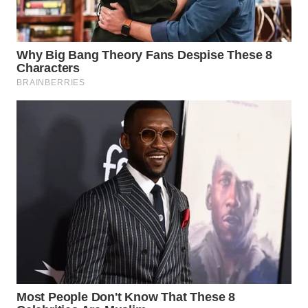
WN
KALTARA
WN
KALSEL
WN
KALTIM
WN
SULSEL
WN
GORONTALO
WN
SULUT