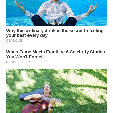
WN
BOGOR
WN
DEPOK
WN
TAPANULI
UTARA
WN
SAMOSIR
WN
PADANG
LAWAS