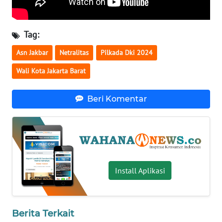
WN
SERAMBI
Tag:
Asn Jakbar
Netralitas
Pilkada Dki 2024
WN
JAMBI
Wali Kota Jakarta Barat
WN
Beri Komentar
SULTRA
WN
NTB
WN
Install Aplikasi
SULTENG
WN
SULBAR
Berita Terkait