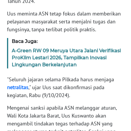
Tahun 2024.
Informasi
Uus meminta ASN tetap fokus dalam memberikan
INDEKS
pelayanan masyarakat serta menjalni tugas dan
BERITA
fungsinya, tanpa terlibat politik praktis.
KONTAK
Baca Juga:
KAMI
A-Green RW 09 Meruya Utara Jalani Verifikasi
ProKlim Lestari 2026, Tampilkan Inovasi
INFO
IKLAN
Lingkungan Berkelanjutan
"Seluruh jajaran selama Pilkada harus menjaga
TENTANG
KAMI
netralitas
," ujar Uus saat dikonfirmasi pada
kegiatan, Rabu (9/10/2024).
PEDOMAN
Mengenai sanksi apabila ASN melanggar aturan,
MEDIA
SIBER
Wali Kota Jakarta Barat, Uus Kuswanto akan
mengambil tindakan tegas terhadap ASN yang
REDAKSI