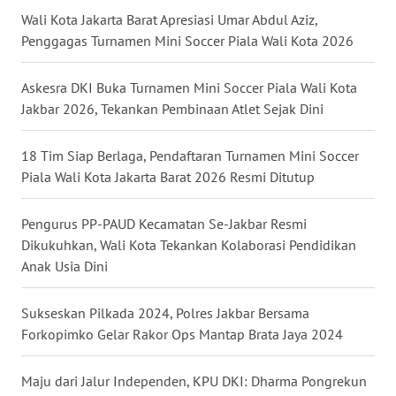
Wali Kota Jakarta Barat Apresiasi Umar Abdul Aziz,
WN
Penggagas Turnamen Mini Soccer Piala Wali Kota 2026
BABEL
Askesra DKI Buka Turnamen Mini Soccer Piala Wali Kota
WN
Jakbar 2026, Tekankan Pembinaan Atlet Sejak Dini
SUMBAR
18 Tim Siap Berlaga, Pendaftaran Turnamen Mini Soccer
WN
SUMSEL
Piala Wali Kota Jakarta Barat 2026 Resmi Ditutup
WN
Pengurus PP-PAUD Kecamatan Se-Jakbar Resmi
BENGKULU
Dikukuhkan, Wali Kota Tekankan Kolaborasi Pendidikan
Anak Usia Dini
WN
LAMPUNG
Sukseskan Pilkada 2024, Polres Jakbar Bersama
Forkopimko Gelar Rakor Ops Mantap Brata Jaya 2024
WN
JATENG
Maju dari Jalur Independen, KPU DKI: Dharma Pongrekun