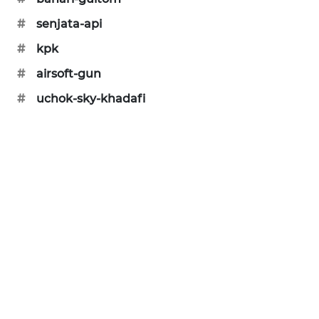
SIBARAGAS
#
senjata-api
NEWS
#
kpk
METRO
#
airsoft-gun
SIANTAR
#
uchok-sky-khadafi
NEWS
METRO
MEDAN
NEWS
METRO
JAKARTA
NEWS
KRT
NEWS