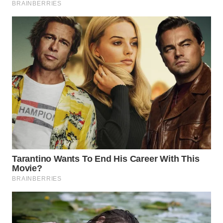
WN
TAPANULI
SELATAN
WN
TANJUNG
LESUNG
WN
KARO
WN
SIMALUNGUN
WN
LABUHANBATU
WN