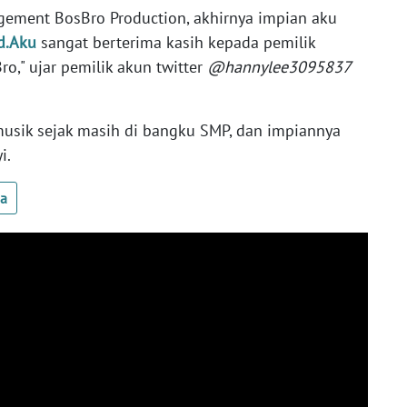
gement BosBro Production, akhirnya impian aku
d.Aku
sangat berterima kasih kepada pemilik
o," ujar pemilik akun twitter
@hannylee3095837
usik sejak masih di bangku SMP, dan impiannya
i.
ua