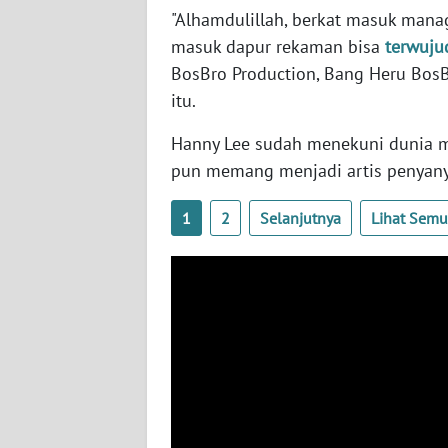
SERAMBI
"Alhamdulillah, berkat masuk mana
masuk dapur rekaman bisa
terwuju
WN
BosBro Production, Bang Heru BosBr
JAMBI
itu.
Hanny Lee sudah menekuni dunia m
WN
SULTRA
pun memang menjadi artis penyany
WN
1
2
Selanjutnya
Lihat Sem
NTB
WN
SULTENG
WN
SULBAR
WN