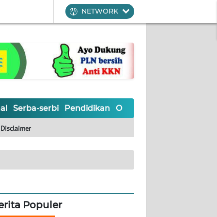
NETWORK
al
Serba-serbi
Pendidikan
Olahraga
Opini
Editoria
Disclaimer
erita Populer