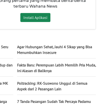
 orang pertama yang membaca berita-berita
terbaru Wahana News
Install Aplikasi
s Seru
Agar Hubungan Sehat, Jauhi 4 Sikap yang Bisa
Menumbuhkan Insecure
idup dan
Fakta Baru: Perempuan Lebih Memilih Pria Muda,
Ini Alasan di Baliknya
nta MK
Poltracking: RK-Suswono Unggul di Semua
Aspek dari 2 Pasangan Lain
arga
7 Tanda Pasangan Sudah Tak Percaya Padamu