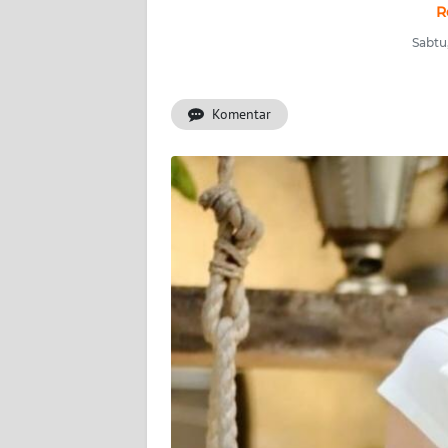
INDEKS
R
BERITA
Sabtu,
KONTAK
KAMI
Komentar
INFO
IKLAN
TENTANG
KAMI
PEDOMAN
MEDIA
SIBER
REDAKSI