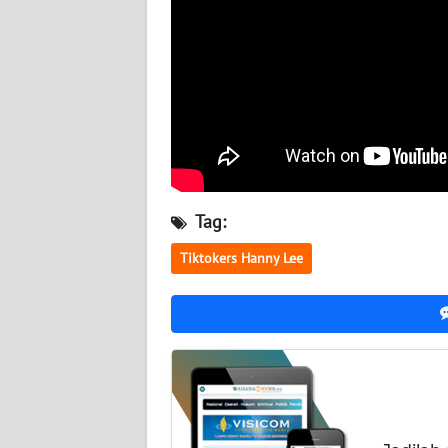
BABEL
WN
SUMBAR
WN
SUMSEL
WN
Tag:
BENGKULU
Tiktokers Hanny Lee
WN
LAMPUNG
WN
JATENG
WN