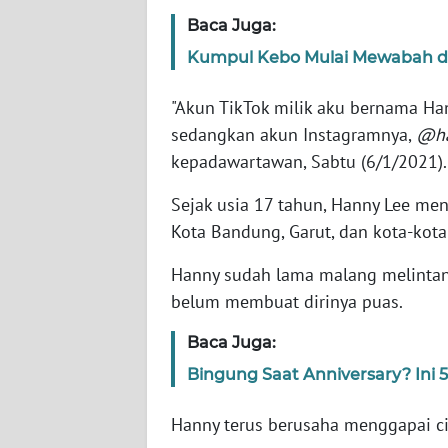
Baca Juga:
WN
Kumpul Kebo Mulai Mewabah di
NTT
"Akun TikTok milik aku bernama Ha
WN
sedangkan akun Instagramnya,
@ha
KEPRI
kepadawartawan, Sabtu (6/1/2021).
WN
Sejak usia 17 tahun, Hanny Lee me
PAPUA
Kota Bandung, Garut, dan kota-kota
Hanny sudah lama malang melintang
WN
PAPUA
belum membuat dirinya puas.
BARAT
Baca Juga:
WN
Bingung Saat Anniversary? Ini 
RIAU
Hanny terus berusaha menggapai ci
WN