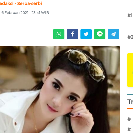
edaksi - Serba-serbi
 6 Februari 2021 - 23:41 WIB
#1
#
T
#
#