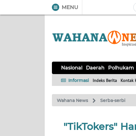
MENU
WAHANA
Tutup
TV
NASIONAL
DAERAH
POLHUKAM
KRIMINAL
EKUIN
SAINS-
KESEHATAN
INTERNASIONAL
Nasional
Daerah
Polhukam
TEKNO
Informasi
Indeks Berita
Kontak 
SERBA-
PENDIDIKAN
OLAHRAGA
OPINI
SERBI
Wahana News
Serba-serbi
EDITORIAL
"TikTokers" H
Informasi