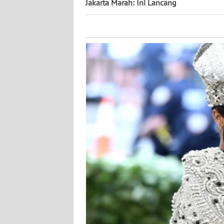
KALTARA
Jakarta Marah: Ini Lancang
WN
KALSEL
WN
KALTIM
WN
SULSEL
WN
GORONTALO
WN
SULUT
WN
MALUKU