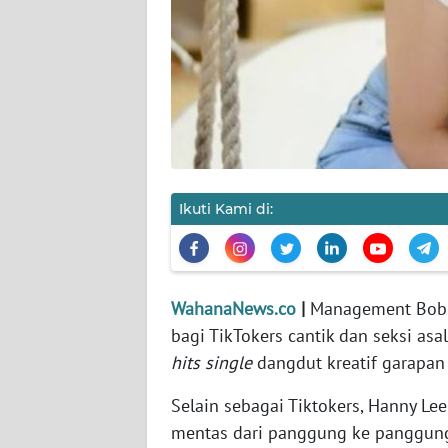
KARIR
DISCLAIMER
Wahana
News
Regional
WN
Ikuti Kami di:
SUMUT
WN
JAKARTA
WahanaNews.co
|
Management BobBr
bagi TikTokers cantik dan seksi asa
WN
hits single
dangdut kreatif garapan
JABAR
Selain sebagai Tiktokers, Hanny Lee
WN
mentas dari panggung ke panggun
BANTEN