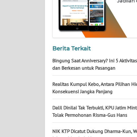
Jadilah
NUSANTARA
WN
JOGJA
WN
JATIM
Berita Terkait
Bingung Saat Anniversary? Ini 5 Aktivita
WN
dan Berkesan untuk Pasangan
BALI
Realitas Kumpul Kebo, Antara Pilihan H
WN
Konsekuensi Jangka Panjang
KALBAR
Dalil Dinilai Tak Terbukti, KPU Jatim Mi
WN
Tolak Permohonan Risma-Gus Hans
KALTENG
NIK KTP Dicatut Dukung Dharma-Kun, W
WN