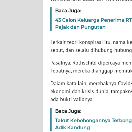
Baca Juga:
WN
43 Calon Keluarga Penerima RTL
NTT
Pajak dan Pungutan
WN
Terkait teori konspirasi itu, nama 
KEPRI
sebut, dan selalu dihubung-hubung
WN
Pasalnya, Rothschild dipercaya me
PAPUA
Tepatnya, mereka dianggap memilik
WN
Dalam kata lain, merebaknya Covi
PAPUA
ekonomi dan krisis dunia, tampakn
BARAT
ada bukti validnya.
WN
Baca Juga:
RIAU
Takut Kebohongannya Terbongka
Adik Kandung
WN