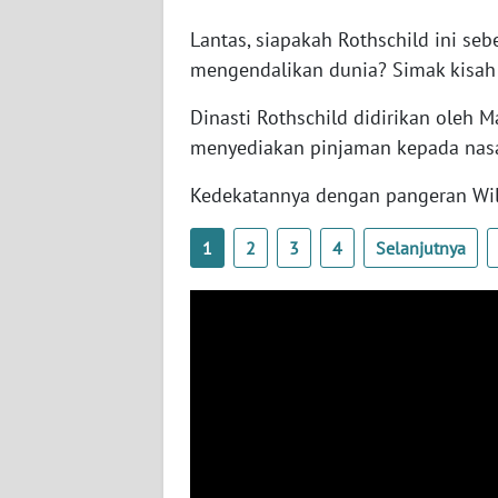
SERAMBI
Lantas, siapakah Rothschild ini se
mengendalikan dunia? Simak kisah b
WN
JAMBI
Dinasti Rothschild didirikan oleh 
menyediakan pinjaman kepada nas
WN
SULTRA
Kedekatannya dengan pangeran Wil
WN
1
2
3
4
Selanjutnya
NTB
WN
SULTENG
WN
SULBAR
WN