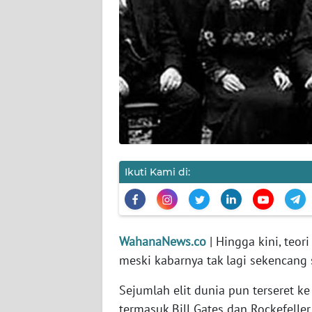
KARIR
DISCLAIMER
Wahana
News
Regional
WN
SUMUT
Ikuti Kami di:
WN
JAKARTA
WahanaNews.co
| Hingga kini, teor
WN
meski kabarnya tak lagi sekencang
JABAR
Sejumlah elit dunia pun terseret ke
WN
termasuk Bill Gates dan Rockefeller
BANTEN