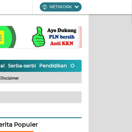
NETWORK
al
Serba-serbi
Pendidikan
Olahraga
Opini
Editoria
Disclaimer
erita Populer