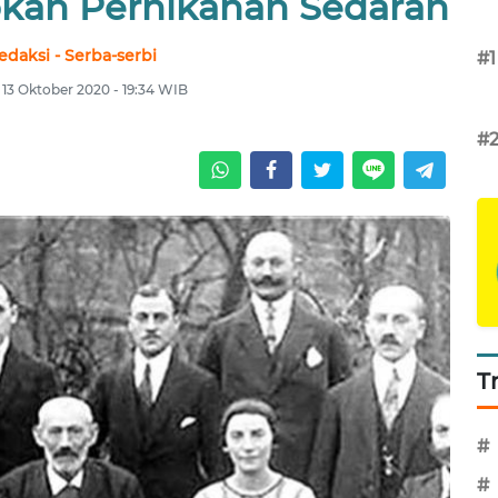
ibkan Pernikahan Sedarah
edaksi - Serba-serbi
#1
, 13 Oktober 2020 - 19:34 WIB
#
T
#
#