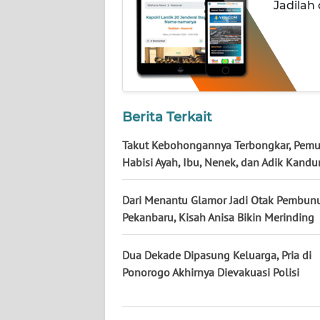
NUSANTARA
Jadilah
WN
JOGJA
WN
JATIM
Berita Terkait
Takut Kebohongannya Terbongkar, Pemu
WN
Habisi Ayah, Ibu, Nenek, dan Adik Kand
BALI
Dari Menantu Glamor Jadi Otak Pembun
WN
KALBAR
Pekanbaru, Kisah Anisa Bikin Merinding
WN
Dua Dekade Dipasung Keluarga, Pria di
KALTENG
Ponorogo Akhirnya Dievakuasi Polisi
WN