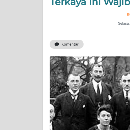
Terkaya Ini Waj
INDEKS
BERITA
R
Selasa
KONTAK
KAMI
Komentar
INFO
IKLAN
TENTANG
KAMI
PEDOMAN
MEDIA
SIBER
REDAKSI