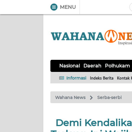
MENU
WAHANA
Tutup
TV
NASIONAL
DAERAH
POLHUKAM
KRIMINAL
EKUIN
SAINS-
KESEHATAN
INTERNASIONAL
Nasional
Daerah
Polhukam
TEKNO
Informasi
Indeks Berita
Kontak 
SERBA-
PENDIDIKAN
OLAHRAGA
OPINI
SERBI
Wahana News
Serba-serbi
EDITORIAL
Demi Kendalika
Informasi