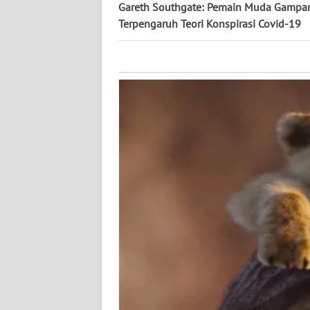
KALTARA
Gareth Southgate: Pemain Muda Gampa
Terpengaruh Teori Konspirasi Covid-19
WN
KALSEL
WN
KALTIM
WN
SULSEL
WN
GORONTALO
WN
SULUT
WN
MALUKU