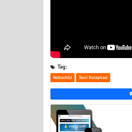
BABEL
WN
SUMBAR
WN
SUMSEL
WN
Tag:
BENGKULU
Rothschild
Teori Konspirasi
WN
LAMPUNG
WN
JATENG
WN