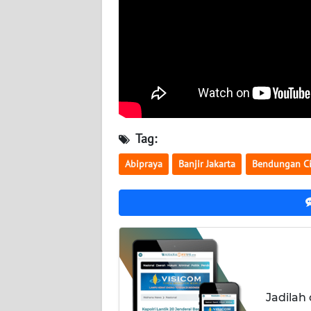
NUSANTARA
WN
JOGJA
WN
JATIM
Tag:
WN
BALI
Abipraya
Banjir Jakarta
Bendungan C
WN
KALBAR
WN
KALTENG
Jadilah
WN