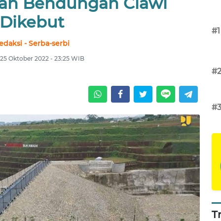
n Bendungan Ciawi
Dikebut
#1
edaksi - Serba-serbi
 25 Oktober 2022 - 23:25 WIB
#
#
T