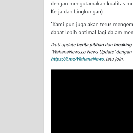
dengan mengutamakan kualitas mut
BABEL
Kerja dan Lingkungan).
WN
"Kami pun juga akan terus mengemb
SUMBAR
dapat lebih optimal lagi dalam me
WN
Ikuti update
berita pilihan
dan
breaking
SUMSEL
"WahanaNews.co News Update" dengan ins
https://t.me/WahanaNews
, lalu join.
WN
BENGKULU
WN
LAMPUNG
WN
JATENG
WN