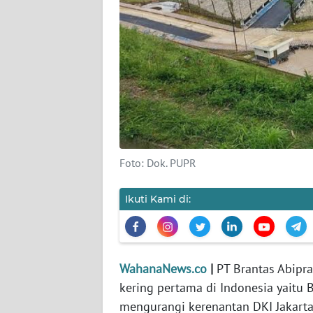
KARIR
DISCLAIMER
Wahana
News
Regional
WN
SUMUT
Foto: Dok. PUPR
WN
Ikuti Kami di:
JAKARTA
WN
JABAR
WahanaNews.co
|
PT Brantas Abipr
kering pertama di Indonesia yaitu
WN
mengurangi kerenantan DKI Jakarta 
BANTEN