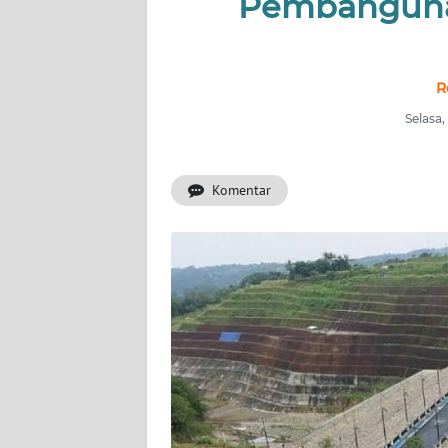
Pembanguna
INDEKS
BERITA
KONTAK
R
KAMI
Selasa,
INFO
IKLAN
Komentar
TENTANG
KAMI
PEDOMAN
MEDIA
SIBER
REDAKSI