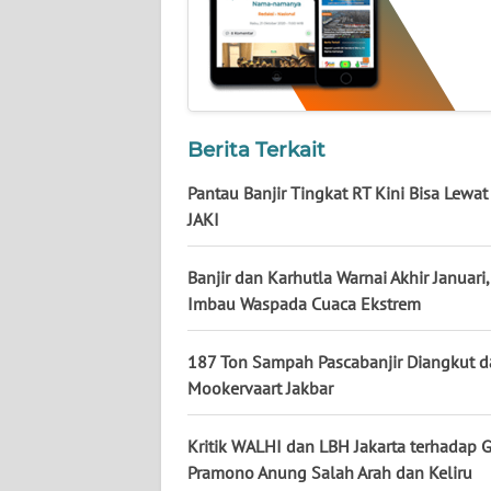
KALTARA
WN
KALSEL
WN
Berita Terkait
KALTIM
Pantau Banjir Tingkat RT Kini Bisa Lewat 
JAKI
WN
SULSEL
Banjir dan Karhutla Warnai Akhir Januari
Imbau Waspada Cuaca Ekstrem
WN
GORONTALO
187 Ton Sampah Pascabanjir Diangkut da
WN
Mookervaart Jakbar
SULUT
Kritik WALHI dan LBH Jakarta terhadap 
WN
Pramono Anung Salah Arah dan Keliru
MALUKU