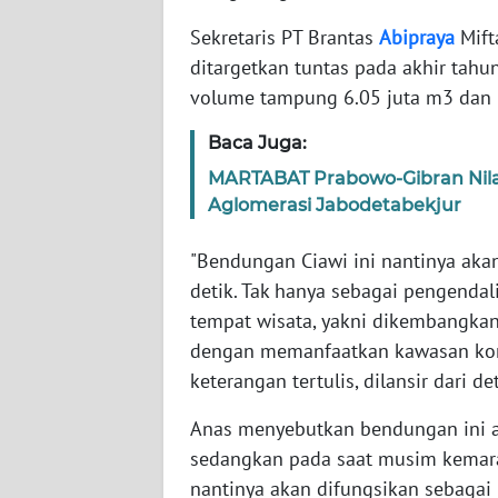
Sekretaris PT Brantas
Abipraya
Mift
WN
ditargetkan tuntas pada akhir tah
NTT
volume tampung 6.05 juta m3 dan 
WN
Baca Juga:
KEPRI
MARTABAT Prabowo-Gibran Nilai 
Aglomerasi Jabodetabekjur
WN
PAPUA
"Bendungan Ciawi ini nantinya akan
detik. Tak hanya sebagai pengendal
WN
tempat wisata, yakni dikembangkan
PAPUA
dengan memanfaatkan kawasan kon
BARAT
keterangan tertulis, dilansir dari d
WN
Anas menyebutkan bendungan ini a
RIAU
sedangkan pada saat musim kemara
nantinya akan difungsikan sebagai p
WN