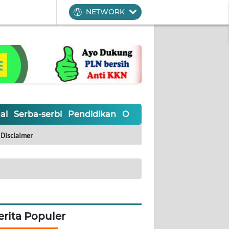
NETWORK
al
Serba-serbi
Pendidikan
Olahraga
Opini
Editoria
Disclaimer
erita Populer