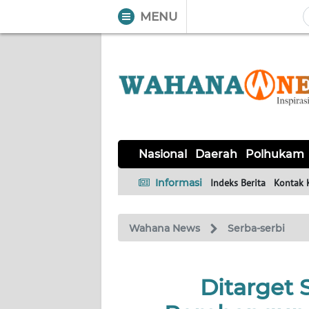
MENU
WAHANA
Tutup
TV
NASIONAL
DAERAH
POLHUKAM
KRIMINAL
EKUIN
SAINS-
KESEHATAN
INTERNASIONAL
Nasional
Daerah
Polhukam
TEKNO
Informasi
Indeks Berita
Kontak 
SERBA-
PENDIDIKAN
OLAHRAGA
OPINI
SERBI
Wahana News
Serba-serbi
EDITORIAL
Ditarget 
Informasi