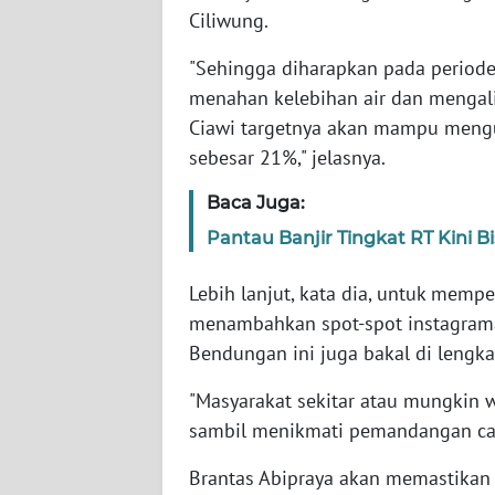
SERAMBI
Ciliwung.
"Sehingga diharapkan pada periode
WN
menahan kelebihan air dan mengali
JAMBI
Ciawi targetnya akan mampu mengur
sebesar 21%," jelasnya.
WN
SULTRA
Baca Juga:
WN
Pantau Banjir Tingkat RT Kini B
NTB
Lebih lanjut, kata dia, untuk memp
WN
menambahkan spot-spot instagrama
SULTENG
Bendungan ini juga bakal di lengka
"Masyarakat sekitar atau mungkin w
WN
SULBAR
sambil menikmati pemandangan can
Brantas Abipraya akan memastikan
WN