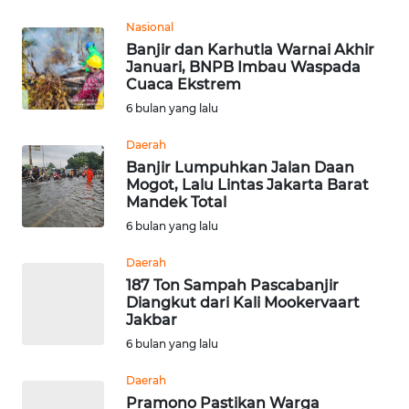
Informasi
Nasional
INDEKS
Banjir dan Karhutla Warnai Akhir
BERITA
Januari, BNPB Imbau Waspada
Cuaca Ekstrem
6 bulan yang lalu
KONTAK
KAMI
Daerah
Banjir Lumpuhkan Jalan Daan
INFO
Mogot, Lalu Lintas Jakarta Barat
IKLAN
Mandek Total
6 bulan yang lalu
TENTANG
Daerah
KAMI
187 Ton Sampah Pascabanjir
Diangkut dari Kali Mookervaart
PEDOMAN
Jakbar
MEDIA
6 bulan yang lalu
SIBER
Daerah
Pramono Pastikan Warga
REDAKSI