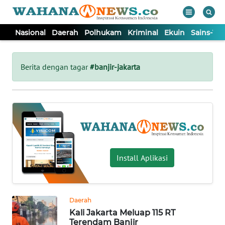
Nasional
Daerah
Polhukam
Kriminal
Ekuin
Sains-Te
WAHANA
Tutup
TV
Berita dengan tagar
#banjir-jakarta
NASIONAL
DAERAH
POLHUKAM
Install Aplikasi
KRIMINAL
Daerah
EKUIN
Kali Jakarta Meluap 115 RT
Terendam Banjir