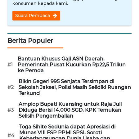
konsumen kepada kami.
WN
NUSANTARA
Suara Pembaca
WN
JOGJA
Berita Populer
WN
Bantuan Khusus Gaji ASN Daerah,
JATIM
#1
Pemerintah Pusat Kucurkan Rp22,5 Triliun
ke Pemda
WN
Bikin Geger! 995 Senjata Tersimpan di
BALI
#2
Sekolah Jaksel, Polisi Masih Selidiki Ruangan
Terkunci
WN
Amplop Bupati Kuansing untuk Raja Juli
KALBAR
#3
Diduga Berisi 14.000 SGD, KPK Temukan
Selisih Pengembalian
WN
Toga Sihite Sedunia dapat Apresiasi di
KALTENG
Munas VIII FSP PPMI SPSI, Soroti
#4
Keberlangsungan Dunia Usaha dan