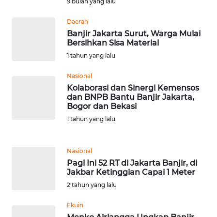
9 bulan yang lalu
WN
Daerah
SERAMBI
Banjir Jakarta Surut, Warga Mulai
Bersihkan Sisa Material
WN
1 tahun yang lalu
JAMBI
Nasional
Kolaborasi dan Sinergi Kemensos
WN
dan BNPB Bantu Banjir Jakarta,
SULTRA
Bogor dan Bekasi
1 tahun yang lalu
WN
NTB
Nasional
WN
Pagi Ini 52 RT di Jakarta Banjir, di
SULTENG
Jakbar Ketinggian Capai 1 Meter
2 tahun yang lalu
WN
SULBAR
Ekuin