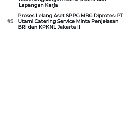
Lapangan Kerja
WN
KALTARA
Proses Lelang Aset SPPG MBG Diprotes: PT
#5
Utami Catering Service Minta Penjelasan
BRI dan KPKNL Jakarta II
WN
KALSEL
WN
KALTIM
WN
SULSEL
WN
GORONTALO
WN
SULUT