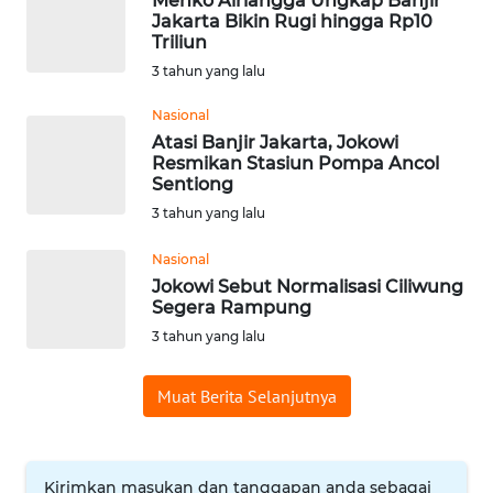
Menko Airlangga Ungkap Banjir
Jakarta Bikin Rugi hingga Rp10
WN
Triliun
BABEL
3 tahun yang lalu
WN
Nasional
SUMBAR
Atasi Banjir Jakarta, Jokowi
Resmikan Stasiun Pompa Ancol
Sentiong
WN
3 tahun yang lalu
SUMSEL
Nasional
WN
Jokowi Sebut Normalisasi Ciliwung
BENGKULU
Segera Rampung
3 tahun yang lalu
WN
LAMPUNG
Muat Berita Selanjutnya
WN
JATENG
Kirimkan masukan dan tanggapan anda sebagai