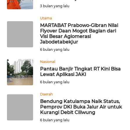
SAINS-TEKNO
3 bulan yang lalu
Utama
KESEHATAN
MARTABAT Prabowo-Gibran Nilai
Flyover Daan Mogot Bagian dari
INTERNASIONAL
Visi Besar Aglomerasi
Jabodetabekjur
6 bulan yang lalu
SERBA-SERBI
Nasional
PENDIDIKAN
Pantau Banjir Tingkat RT Kini Bisa
Lewat Aplikasi JAKI
6 bulan yang lalu
OLAHRAGA
Daerah
OPINI
Bendung Katulampa Naik Status,
Pemprov DKI Buka Jalur Air untuk
Kurangi Debit Ciliwung
EDITORIAL
6 bulan yang lalu