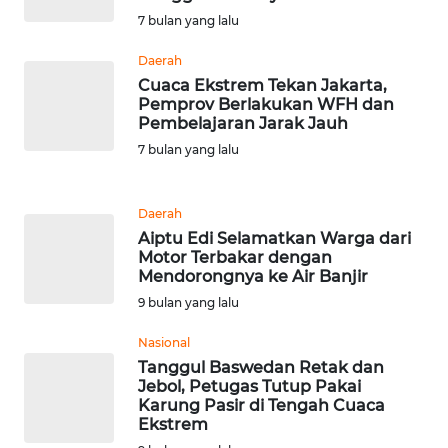
WN
7 bulan yang lalu
BANTEN
Daerah
Cuaca Ekstrem Tekan Jakarta,
WN
Pemprov Berlakukan WFH dan
NTT
Pembelajaran Jarak Jauh
7 bulan yang lalu
WN
KEPRI
Daerah
Aiptu Edi Selamatkan Warga dari
WN
Motor Terbakar dengan
PAPUA
Mendorongnya ke Air Banjir
9 bulan yang lalu
WN
PAPUA
Nasional
BARAT
Tanggul Baswedan Retak dan
Jebol, Petugas Tutup Pakai
Karung Pasir di Tengah Cuaca
WN
Ekstrem
RIAU