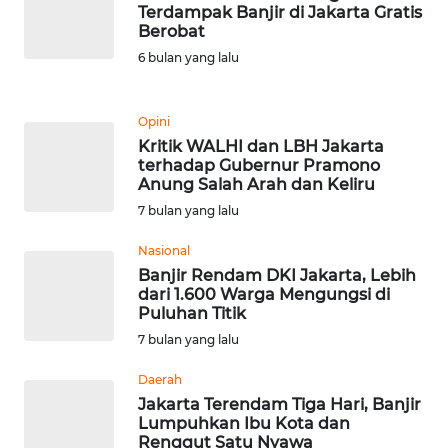
Terdampak Banjir di Jakarta Gratis
Berobat
KARIR
6 bulan yang lalu
DISCLAIMER
Opini
Kritik WALHI dan LBH Jakarta
Wahana
terhadap Gubernur Pramono
News
Anung Salah Arah dan Keliru
Regional
7 bulan yang lalu
WN
Nasional
SUMUT
Banjir Rendam DKI Jakarta, Lebih
dari 1.600 Warga Mengungsi di
Puluhan Titik
WN
JAKARTA
7 bulan yang lalu
Daerah
WN
Jakarta Terendam Tiga Hari, Banjir
JABAR
Lumpuhkan Ibu Kota dan
Renggut Satu Nyawa