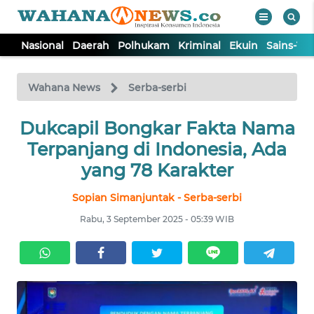
Nasional
Daerah
Polhukam
Kriminal
Ekuin
Sains-Te
WAHANA
Tutup
TV
Wahana News
Serba-serbi
Dukcapil Bongkar Fakta Nama
NASIONAL
Terpanjang di Indonesia, Ada
DAERAH
yang 78 Karakter
Sopian Simanjuntak - Serba-serbi
POLHUKAM
Rabu, 3 September 2025 - 05:39 WIB
KRIMINAL
EKUIN