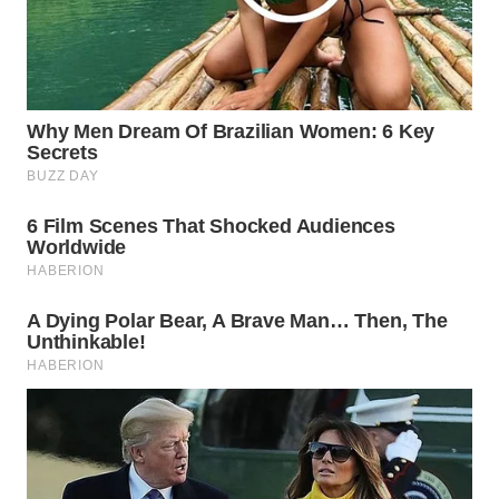
WN
INDRAMAYU
WN
KUNINGAN
WN
MAJALENGKA
WN
SUBANG
WN
SUKABUMI
WN
PURWAKARTA