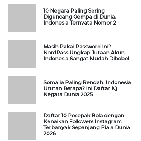
Wahana
10 Negara Paling Sering
Media
Diguncang Gempa di Dunia,
Group
Indonesia Ternyata Nomor 2
WAHANA
NEWS
Masih Pakai Password Ini?
NordPass Ungkap Jutaan Akun
WAHANA
Indonesia Sangat Mudah Dibobol
TANI
WAHANA
Somalia Paling Rendah, Indonesia
ADVOKAT
Urutan Berapa? Ini Daftar IQ
Negara Dunia 2025
WAHANA
INFRASTRUKTUR
Daftar 10 Pesepak Bola dengan
Kenaikan Followers Instagram
WAHANA
Terbanyak Sepanjang Piala Dunia
2026
KONSUMEN