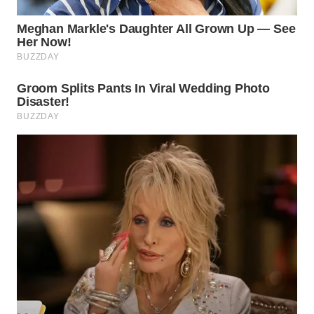
WN
MALUKU
WN
MALUT
WN
DAIRI
WN
DANAU
TOBA
WN
NIAS
WN
LANGKAT