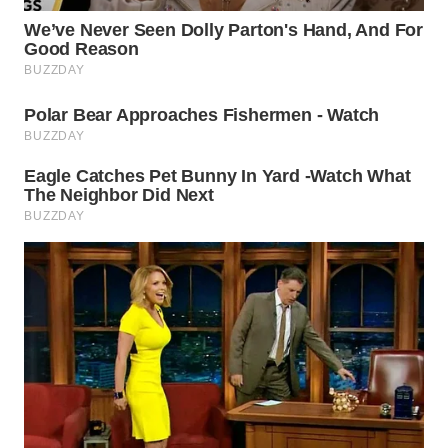
WN
TAPANULI
SELATAN
WN
TANJUNG
LESUNG
WN
KARO
WN
SIMALUNGUN
WN
LABUHANBATU
WN