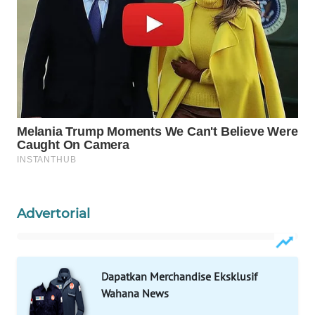
WN
PRIANGAN
TIMUR
WN
SEMARANG
WN
SOLO
WN
BOROBUDUR
Advertorial
WN
MADURA
Dapatkan Merchandise Eksklusif
WN
Wahana News
SURABAYA