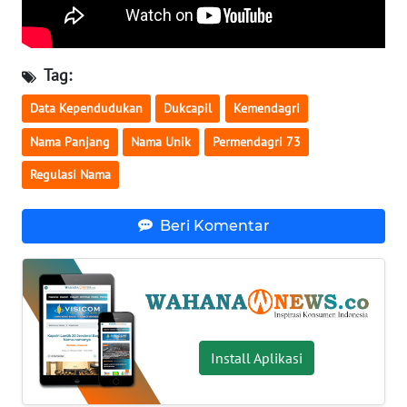
WN
SERAMBI
Tag:
WN
Data Kependudukan
Dukcapil
Kemendagri
JAMBI
Nama Panjang
Nama Unik
Permendagri 73
WN
Regulasi Nama
SULTRA
Beri Komentar
WN
NTB
WN
SULTENG
Install Aplikasi
WN
SULBAR