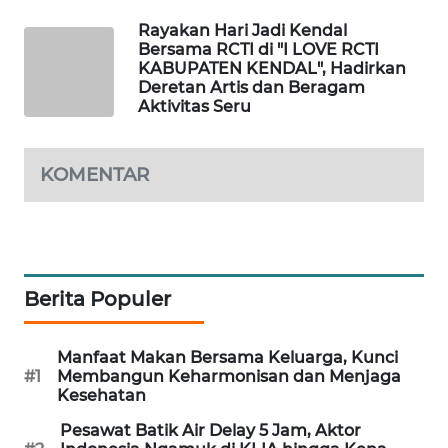
WAHANA
Rayakan Hari Jadi Kendal
Bersama RCTI di "I LOVE RCTI
LISTRIK
KABUPATEN KENDAL", Hadirkan
Deretan Artis dan Beragam
WAHANA
Aktivitas Seru
TRAVEL
KOMENTAR
WAHANA
TV
WAHANANEWS
ID
Berita Populer
WAHANANEWS
CO ID
Manfaat Makan Bersama Keluarga, Kunci
#1
Membangun Keharmonisan dan Menjaga
Kesehatan
WAHANANEWS
NET
Pesawat Batik Air Delay 5 Jam, Aktor