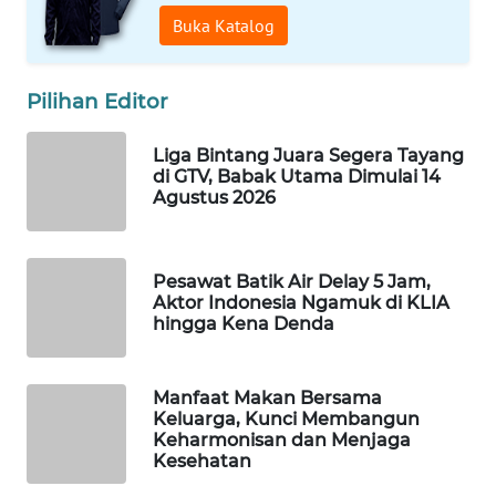
Buka Katalog
WN
NATUNA
Pilihan Editor
WN
BINTAN
Liga Bintang Juara Segera Tayang
di GTV, Babak Utama Dimulai 14
WN
Agustus 2026
MANDALIKA
WN
Pesawat Batik Air Delay 5 Jam,
LIKUPANG
Aktor Indonesia Ngamuk di KLIA
hingga Kena Denda
WN
LABUANBAJO
Manfaat Makan Bersama
Keluarga, Kunci Membangun
Keharmonisan dan Menjaga
WN
Kesehatan
BORNEO