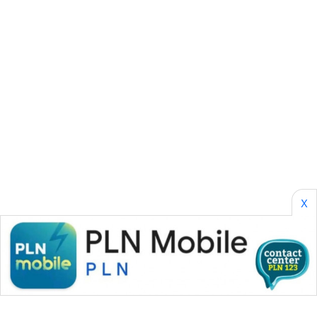
KARING
NEWS
JURNAL
MARITIM
HUMBANG
NEWS
GARONGGANG
NEWS
X
FISUELRI
ID
ENERGI
NEWS