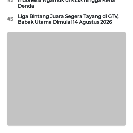
#2
Indonesia Ngamuk di KLIA hingga Kena
Denda
WAHANA
SPORT
Liga Bintang Juara Segera Tayang di GTV,
#3
Babak Utama Dimulai 14 Agustus 2026
WAHANA
UMKM
WAHANA
SELEB
WAHANA
PERSONA
WAHANA
OTOMOTIF
WAHANA
HEALTH