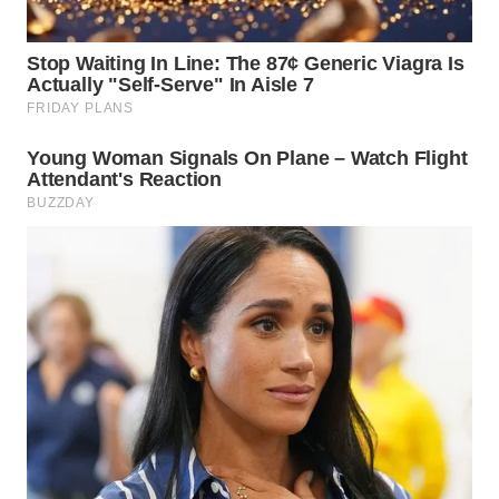
WN
KALTARA
WN
KALSEL
WN
KALTIM
WN
SULSEL
WN
GORONTALO
WN
SULUT