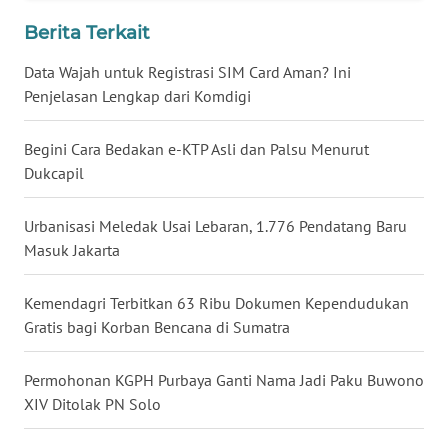
WN
Berita Terkait
BABEL
Data Wajah untuk Registrasi SIM Card Aman? Ini
Penjelasan Lengkap dari Komdigi
WN
SUMBAR
Begini Cara Bedakan e-KTP Asli dan Palsu Menurut
Dukcapil
WN
SUMSEL
Urbanisasi Meledak Usai Lebaran, 1.776 Pendatang Baru
Masuk Jakarta
WN
BENGKULU
Kemendagri Terbitkan 63 Ribu Dokumen Kependudukan
WN
Gratis bagi Korban Bencana di Sumatra
LAMPUNG
Permohonan KGPH Purbaya Ganti Nama Jadi Paku Buwono
WN
XIV Ditolak PN Solo
JATENG