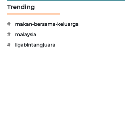
Trending
WAHANA
DESA
WISATA
#
makan-bersama-keluarga
LAPAK
#
malaysia
WAHANA
#
ligabintangjuara
Wahana
Network
KONSUMEN
LISTRIK
MASYARAKAT
KELISTRIKAN
WALINKI
ID