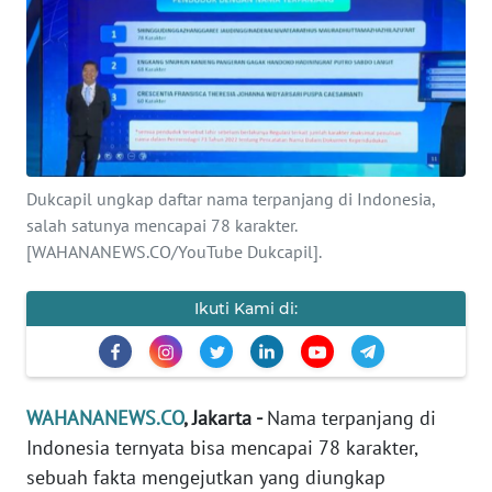
SAINS-TEKNO
KESEHATAN
INTERNASIONAL
SERBA-SERBI
Dukcapil ungkap daftar nama terpanjang di Indonesia,
salah satunya mencapai 78 karakter.
[WAHANANEWS.CO/YouTube Dukcapil].
PENDIDIKAN
Ikuti Kami di:
OLAHRAGA
OPINI
WAHANANEWS.CO
, Jakarta -
Nama terpanjang di
EDITORIAL
Indonesia ternyata bisa mencapai 78 karakter,
sebuah fakta mengejutkan yang diungkap