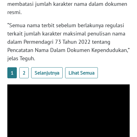
membatasi jumlah karakter nama dalam dokumen
WN
BANTEN
resmi.
“Semua nama terbit sebelum berlakunya regulasi
WN
terkait jumlah karakter maksimal penulisan nama
NTT
dalam Permendagri 73 Tahun 2022 tentang
Pencatatan Nama Dalam Dokumen Kependudukan,”
WN
KEPRI
jelas Teguh.
1
2
Selanjutnya
Lihat Semua
WN
PAPUA
WN
PAPUA
BARAT
WN
RIAU