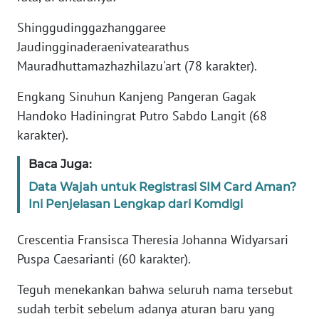
Shinggudinggazhanggaree
KARIR
Jaudingginaderaenivatearathus
Mauradhuttamazhazhilazu'art (78 karakter).
DISCLAIMER
Engkang Sinuhun Kanjeng Pangeran Gagak
Wahana
Handoko Hadiningrat Putro Sabdo Langit (68
News
karakter).
Regional
Baca Juga:
WN
Data Wajah untuk Registrasi SIM Card Aman?
SUMUT
Ini Penjelasan Lengkap dari Komdigi
WN
Crescentia Fransisca Theresia Johanna Widyarsari
JAKARTA
Puspa Caesarianti (60 karakter).
WN
Teguh menekankan bahwa seluruh nama tersebut
JABAR
sudah terbit sebelum adanya aturan baru yang