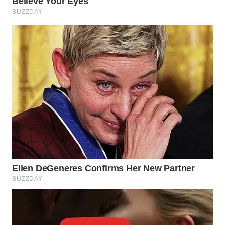
WN
BOGOR
WN
DEPOK
WN
TAPANULI
UTARA
WN
SAMOSIR
WN
PADANG
LAWAS