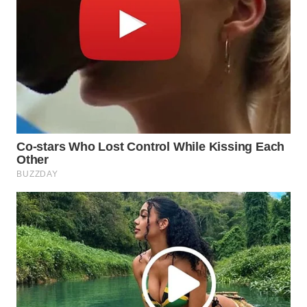
WN
SUMEDANG
WN
CIANJUR
WN
KEPULAUAN
SERIBU
WN
TANGERANG
WN
BINJAI
WN
CIREBON