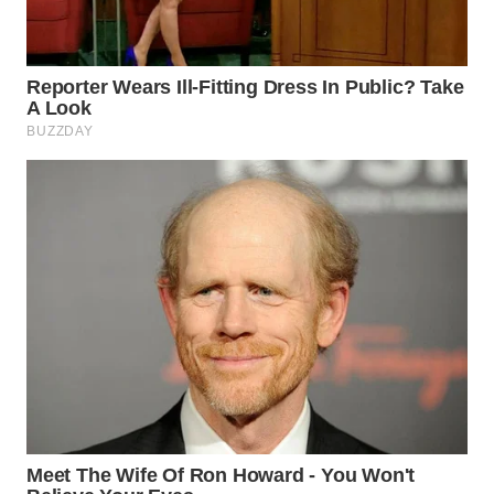
TAPANULI
TENGAH
WN DELI
SERDANG
WN
TEBING
TINGGI
WN
PAKPAK
WN
KARAWANG
WN
BEKASI