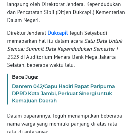
Informasi
langsung oleh Direktorat Jenderal Kependudukan
dan Pencatatan Sipil (Ditjen Dukcapil) Kementerian
INDEKS
Dalam Negeri.
BERITA
Direktur Jenderal
Dukcapil
Teguh Setyabudi
KONTAK
memaparkan hal itu dalam acara
Satu Data Untuk
KAMI
Semua: Summit Data Kependudukan Semester I
2025
di Auditorium Menara Bank Mega, Jakarta
INFO
Selatan, beberapa waktu lalu.
IKLAN
Baca Juga:
TENTANG
Danrem 042/Gapu Hadiri Rapat Paripurna
KAMI
DPRD Kota Jambi, Perkuat Sinergi untuk
Kemajuan Daerah
PEDOMAN
MEDIA
Dalam paparannya, Teguh menampilkan beberapa
SIBER
nama warga yang memiliki panjang di atas rata-
rata, di antaranya:
REDAKSI