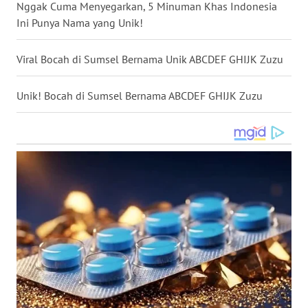
Nggak Cuma Menyegarkan, 5 Minuman Khas Indonesia
WN
Ini Punya Nama yang Unik!
NUSANTARA
Viral Bocah di Sumsel Bernama Unik ABCDEF GHIJK Zuzu
WN
JOGJA
Unik! Bocah di Sumsel Bernama ABCDEF GHIJK Zuzu
WN
JATIM
WN
BALI
WN
KALBAR
WN
KALTENG