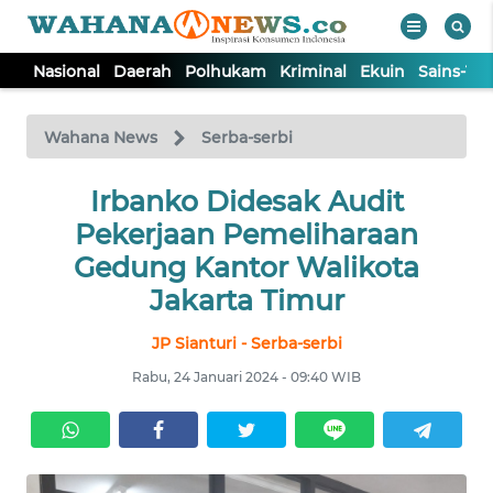
Nasional
Daerah
Polhukam
Kriminal
Ekuin
Sains-Te
WAHANA
Tutup
TV
Wahana News
Serba-serbi
NASIONAL
Irbanko Didesak Audit
Pekerjaan Pemeliharaan
DAERAH
Gedung Kantor Walikota
Jakarta Timur
POLHUKAM
JP Sianturi - Serba-serbi
Rabu, 24 Januari 2024 - 09:40 WIB
KRIMINAL
EKUIN