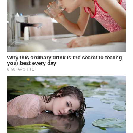
WN
PRIANGAN
TIMUR
WN
SEMARANG
WN
SOLO
WN
BOROBUDUR
WN
MADURA
WN
SURABAYA