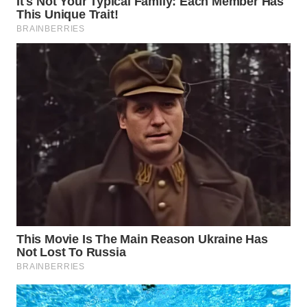
TAPANULI
TENGAH
WN DELI
SERDANG
WN
TEBING
TINGGI
WN
PAKPAK
WN
KARAWANG
WN
BEKASI