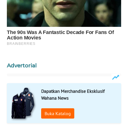
WAHANA
SPORT
WAHANA
UMKM
WAHANA
SELEB
Advertorial
WAHANA
PERSONA
Dapatkan Merchandise Eksklusif
WAHANA
Wahana News
OTOMOTIF
WAHANA
Buka Katalog
HEALTH