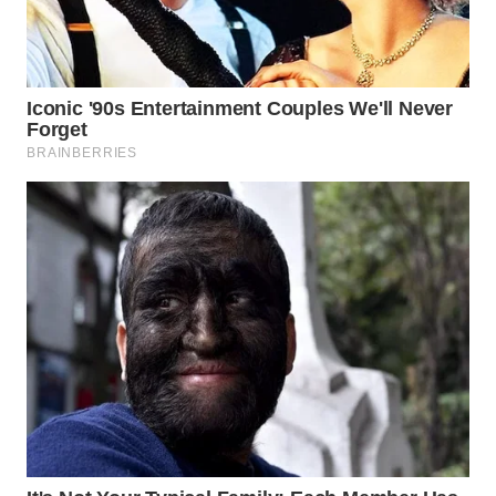
WN
TAPANULI
SELATAN
WN
TANJUNG
LESUNG
WN
KARO
WN
SIMALUNGUN
WN
LABUHANBATU
WN