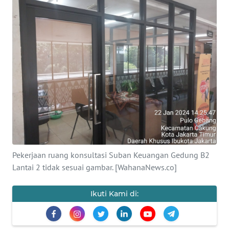
SAINS-TEKNO
KESEHATAN
INTERNASIONAL
SERBA-SERBI
PENDIDIKAN
OLAHRAGA
Pekerjaan ruang konsultasi Suban Keuangan Gedung B2
Lantai 2 tidak sesuai gambar. [WahanaNews.co]
OPINI
Ikuti Kami di:
EDITORIAL