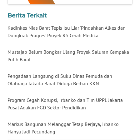
WN
KALTARA
Berita Terkait
Kadinkes Nias Barat Tepis Isu Liar 'Pindahkan Alkes dan
WN
Dongkrak Progres' Proyek RS Cerah Medika
KALSEL
Mustajab Belum Bongkar Ulang Proyek Saluran Cempaka
WN
Putih Barat
KALTIM
Pengadaan Langsung di Suku Dinas Pemuda dan
WN
SULSEL
Olahraga Jakarta Barat Diduga Berbau KKN
WN
Program Cegah Korupsi, Irbanko dan Tim UPPL Jakarta
GORONTALO
Pusat Adakan FGD Sektor Pendidikan
WN
Markus Bangunan Melanggar Tetap Berjaya, Irbanko
SULUT
Hanya Jadi Pecundang