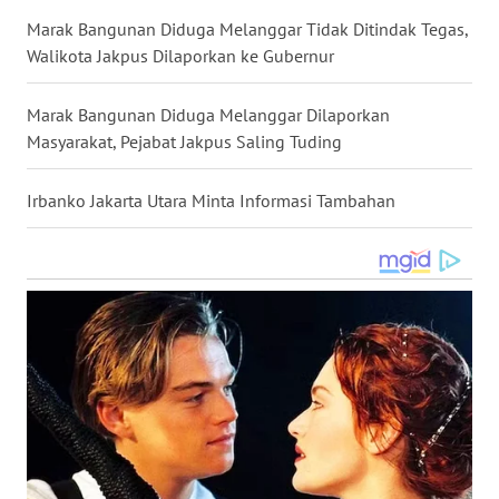
WN
Marak Bangunan Diduga Melanggar Tidak Ditindak Tegas,
MALUKU
Walikota Jakpus Dilaporkan ke Gubernur
WN
Marak Bangunan Diduga Melanggar Dilaporkan
MALUT
Masyarakat, Pejabat Jakpus Saling Tuding
WN
Irbanko Jakarta Utara Minta Informasi Tambahan
DAIRI
WN
DANAU
TOBA
WN
NIAS
WN
LANGKAT