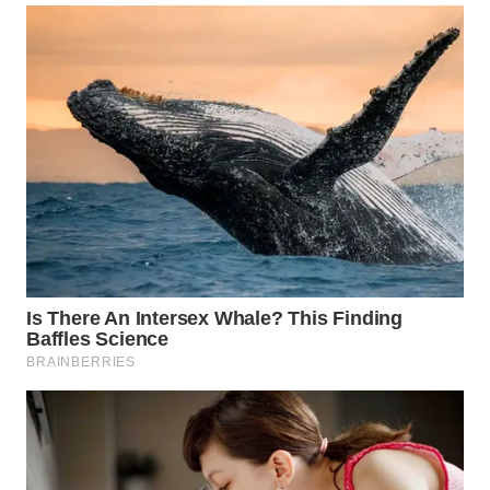
WN
INDRAMAYU
WN
KUNINGAN
WN
MAJALENGKA
WN
SUBANG
WN
SUKABUMI
WN
PURWAKARTA