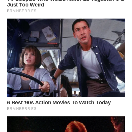
Wahana
Media
Group
WAHANA
NEWS
WAHANA
TANI
WAHANA
ADVOKAT
WAHANA
INFRASTRUKTUR
WAHANA
KONSUMEN