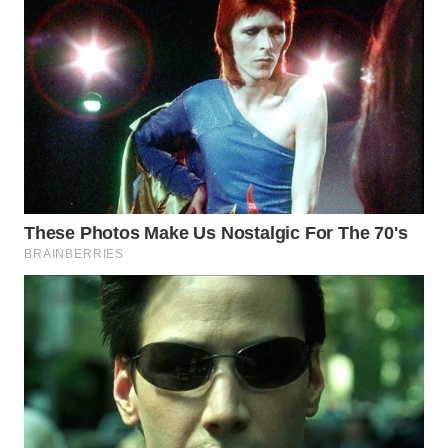
WAHANA
LISTRIK
WAHANA
TRAVEL
WAHANA
TV
WAHANANEWS
ID
WAHANANEWS
CO ID
WAHANANEWS
NET