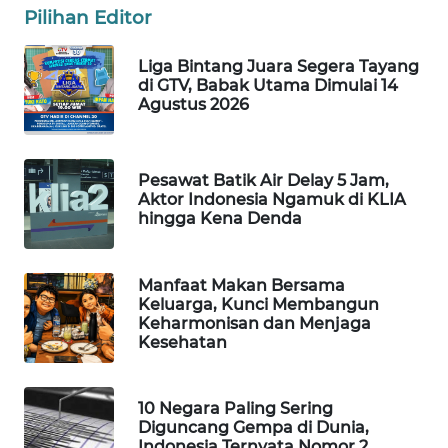
Pilihan Editor
WAHANA
DESA
WISATA
Liga Bintang Juara Segera Tayang
di GTV, Babak Utama Dimulai 14
Agustus 2026
LAPAK
WAHANA
Pesawat Batik Air Delay 5 Jam,
Wahana
Aktor Indonesia Ngamuk di KLIA
Network
hingga Kena Denda
KONSUMEN
LISTRIK
Manfaat Makan Bersama
Keluarga, Kunci Membangun
Keharmonisan dan Menjaga
MASYARAKAT
Kesehatan
KELISTRIKAN
WALINKI
10 Negara Paling Sering
Diguncang Gempa di Dunia,
ID
Indonesia Ternyata Nomor 2