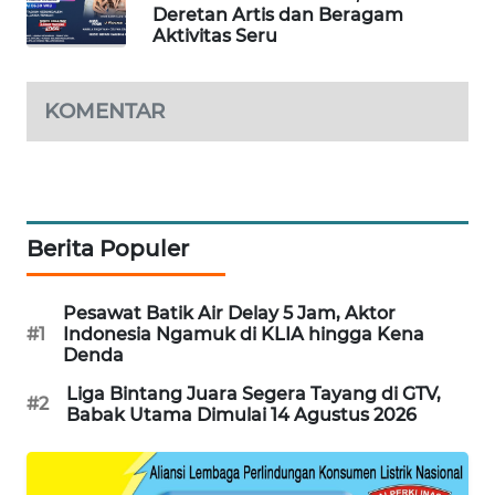
Deretan Artis dan Beragam
PORTAL
Aktivitas Seru
KONSUMEN
FORWAMKI
KOMENTAR
ALPERKLINAS
FORJASIDA
Berita Populer
TAMBANG
NEWS
Pesawat Batik Air Delay 5 Jam, Aktor
#1
Indonesia Ngamuk di KLIA hingga Kena
Denda
SITUNGIR
NEWS
Liga Bintang Juara Segera Tayang di GTV,
#2
Babak Utama Dimulai 14 Agustus 2026
SIDIKALANG
NEWS