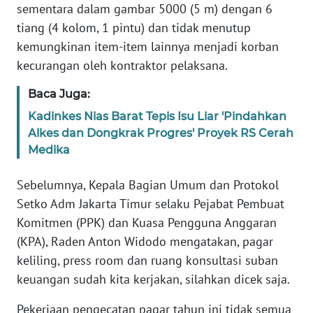
sementara dalam gambar 5000 (5 m) dengan 6
WN
tiang (4 kolom, 1 pintu) dan tidak menutup
SERAMBI
kemungkinan item-item lainnya menjadi korban
kecurangan oleh kontraktor pelaksana.
WN
JAMBI
Baca Juga:
Kadinkes Nias Barat Tepis Isu Liar 'Pindahkan
WN
Alkes dan Dongkrak Progres' Proyek RS Cerah
SULTRA
Medika
WN
Sebelumnya, Kepala Bagian Umum dan Protokol
NTB
Setko Adm Jakarta Timur selaku Pejabat Pembuat
Komitmen (PPK) dan Kuasa Pengguna Anggaran
WN
(KPA), Raden Anton Widodo mengatakan, pagar
SULTENG
keliling, press room dan ruang konsultasi suban
keuangan sudah kita kerjakan, silahkan dicek saja.
WN
SULBAR
Pekerjaan pengecatan pagar tahun ini tidak semua