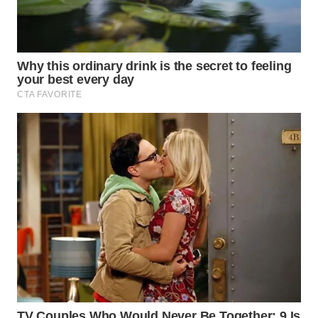
WN
NATUNA
WN
BINTAN
WN
MANDALIKA
WN
LIKUPANG
WN
LABUANBAJO
WN
BORNEO