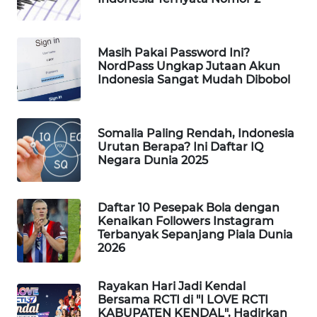
MAWAKA
ID
Masih Pakai Password Ini?
NordPass Ungkap Jutaan Akun
MARTABAT
Indonesia Sangat Mudah Dibobol
NET
PLN
Somalia Paling Rendah, Indonesia
WATCH
Urutan Berapa? Ini Daftar IQ
Negara Dunia 2025
MKLI
Daftar 10 Pesepak Bola dengan
LPKKI
Kenaikan Followers Instagram
Terbanyak Sepanjang Piala Dunia
2026
LKKI
Rayakan Hari Jadi Kendal
KOPEKLIN
Bersama RCTI di "I LOVE RCTI
KABUPATEN KENDAL", Hadirkan