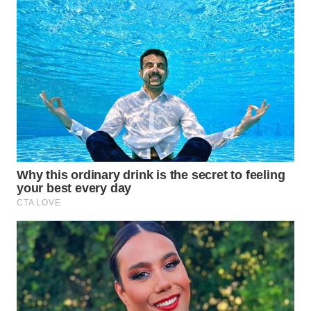
WN
BOGOR
WN
DEPOK
WN
TAPANULI
UTARA
WN
SAMOSIR
WN
PADANG
LAWAS