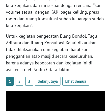
kita kerjakan, dan ini sesuai dengan rencana. “kan
WN
volume sesuai dengan KAK, pagar keliling, press
BABEL
room dan ruang konsultasi suban keuangan sudah
kita kerjakan”.
WN
SUMBAR
Untuk kegiatan pengecatan Elang Bondol, Tugu
Adipura dan Ruang Konsultasi Kajari dikatakan
WN
tidak dilaksanakan dan kegiatan diarahkan
SUMSEL
penggantian atap masjid secara keseluruhan,
WN
karena adanya kebocoran dan kegiatan ini di
BENGKULU
asistensi oleh Sudin Citata Jaktim.
WN
1
2
3
Selanjutnya
Lihat Semua
LAMPUNG
WN
JATENG