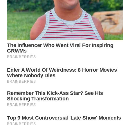
WN
SUMEDANG
WN
CIANJUR
WN
KEPULAUAN
SERIBU
WN
TANGERANG
WN
BINJAI
WN
CIREBON