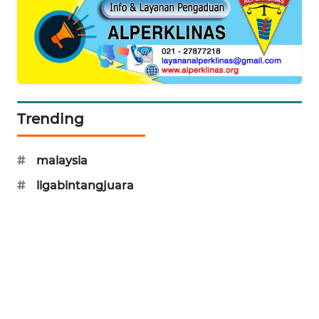
SIBARAGAS
NEWS
METRO
SIANTAR
NEWS
Trending
METRO
MEDAN
#
malaysia
NEWS
#
ligabintangjuara
METRO
JAKARTA
NEWS
KRT
NEWS