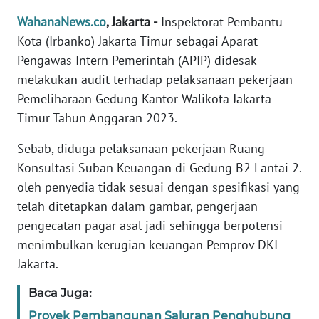
Informasi
WahanaNews.co
, Jakarta -
Inspektorat Pembantu
INDEKS
Kota (Irbanko) Jakarta Timur sebagai Aparat
BERITA
Pengawas Intern Pemerintah (APIP) didesak
melakukan audit terhadap pelaksanaan pekerjaan
KONTAK
Pemeliharaan Gedung Kantor Walikota Jakarta
KAMI
Timur Tahun Anggaran 2023.
INFO
Sebab, diduga pelaksanaan pekerjaan Ruang
IKLAN
Konsultasi Suban Keuangan di Gedung B2 Lantai 2.
oleh penyedia tidak sesuai dengan spesifikasi yang
TENTANG
telah ditetapkan dalam gambar, pengerjaan
KAMI
pengecatan pagar asal jadi sehingga berpotensi
menimbulkan kerugian keuangan Pemprov DKI
PEDOMAN
MEDIA
Jakarta.
SIBER
Baca Juga:
REDAKSI
Proyek Pembangunan Saluran Penghubung