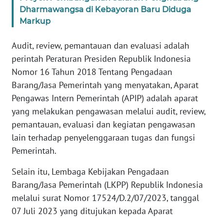
Dharmawangsa di Kebayoran Baru Diduga
Markup
KARIR
Audit, review, pemantauan dan evaluasi adalah
DISCLAIMER
perintah Peraturan Presiden Republik Indonesia
Nomor 16 Tahun 2018 Tentang Pengadaan
Wahana
News
Barang/Jasa Pemerintah yang menyatakan, Aparat
Regional
Pengawas Intern Pemerintah (APIP) adalah aparat
yang melakukan pengawasan melalui audit, review,
WN
pemantauan, evaluasi dan kegiatan pengawasan
SUMUT
lain terhadap penyelenggaraan tugas dan fungsi
Pemerintah.
WN
JAKARTA
Selain itu, Lembaga Kebijakan Pengadaan
Barang/Jasa Pemerintah (LKPP) Republik Indonesia
WN
melalui surat Nomor 17524/D.2/07/2023, tanggal
JABAR
07 Juli 2023 yang ditujukan kepada Aparat