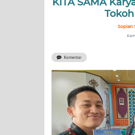
KITA SAMA Karya
INDEKS
BERITA
Tokoh
KONTAK
Sopian 
KAMI
Kami
INFO
IKLAN
Komentar
TENTANG
KAMI
PEDOMAN
MEDIA
SIBER
REDAKSI