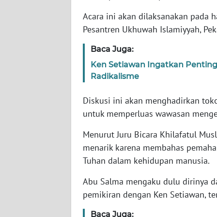
‎‎Acara ini akan dilaksanakan pada
WN
Pesantren Ukhuwah Islamiyyah, Pek
NTT
Baca Juga:
WN
Ken Setiawan Ingatkan Penting
KEPRI
Radikalisme
WN
Diskusi ini akan menghadirkan tok
PAPUA
untuk memperluas wawasan mengen
WN
Menurut Juru Bicara Khilafatul Mus
PAPUA
menarik karena membahas pemahama
BARAT
Tuhan dalam kehidupan manusia.
WN
Abu Salma mengaku dulu dirinya d
RIAU
pemikiran dengan Ken Setiawan, te
WN
Baca Juga: