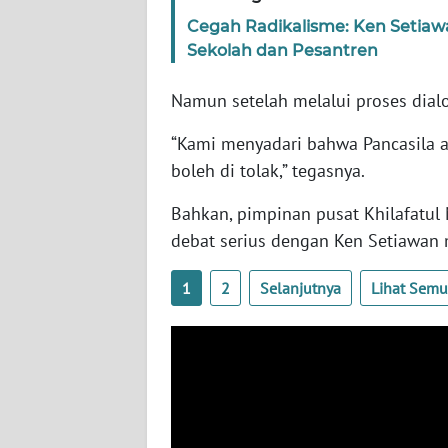
SERAMBI
Cegah Radikalisme: Ken Setiawa
Sekolah dan Pesantren
WN
JAMBI
‎Namun setelah melalui proses dial
“Kami menyadari bahwa Pancasila a
WN
SULTRA
boleh di tolak,” tegasnya.
Bahkan, pimpinan pusat Khilafatul 
WN
NTB
debat serius dengan Ken Setiawan 
1
2
Selanjutnya
Lihat Sem
WN
SULTENG
WN
SULBAR
WN