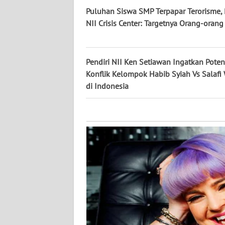
KALTARA
Puluhan Siswa SMP Terpapar Terorisme, 
NII Crisis Center: Targetnya Orang-orang
WN
KALSEL
Pendiri NII Ken Setiawan Ingatkan Poten
WN
Konflik Kelompok Habib Syiah Vs Salafi
KALTIM
di Indonesia
WN
SULSEL
WN
GORONTALO
WN
SULUT
WN
MALUKU