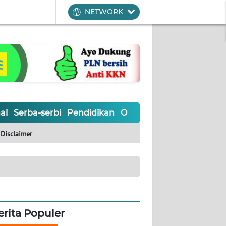
NETWORK
al
Serba-serbi
Pendidikan
Olahraga
Opini
Editoria
Disclaimer
erita Populer