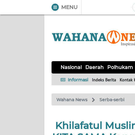
MENU
WAHANA
Tutup
TV
NASIONAL
DAERAH
POLHUKAM
KRIMINAL
EKUIN
SAINS-
KESEHATAN
INTERNASIONAL
Nasional
Daerah
Polhukam
TEKNO
Informasi
Indeks Berita
Kontak 
SERBA-
PENDIDIKAN
OLAHRAGA
OPINI
SERBI
Wahana News
Serba-serbi
EDITORIAL
Khilafatul Mus
Informasi