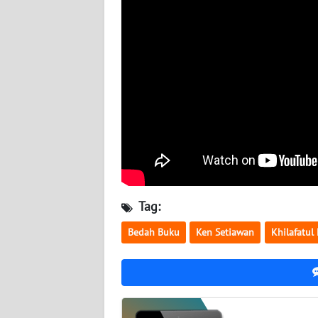
BABEL
WN
SUMBAR
WN
SUMSEL
WN
BENGKULU
WN
Tag:
LAMPUNG
Bedah Buku
Ken Setiawan
Khilafatul
WN
JATENG
WN