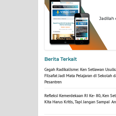
NUSANTARA
WN
Jadilah
JOGJA
WN
JATIM
WN
Berita Terkait
BALI
Cegah Radikalisme: Ken Setiawan Usulk
WN
Filsafat Jadi Mata Pelajaran di Sekolah 
KALBAR
Pesantren
WN
Refleksi Kemerdekaan RI Ke- 80, Ken Se
KALTENG
Kita Harus Kritis, Tapi Jangan Sampai An
WN