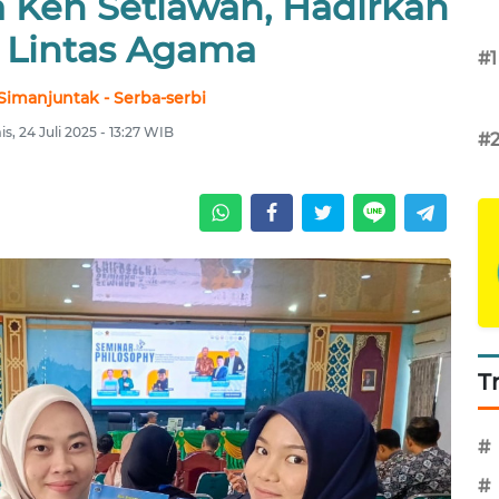
 Ken Setiawan, Hadirkan
 Lintas Agama
#1
Simanjuntak - Serba-serbi
s, 24 Juli 2025 - 13:27 WIB
#
T
#
#