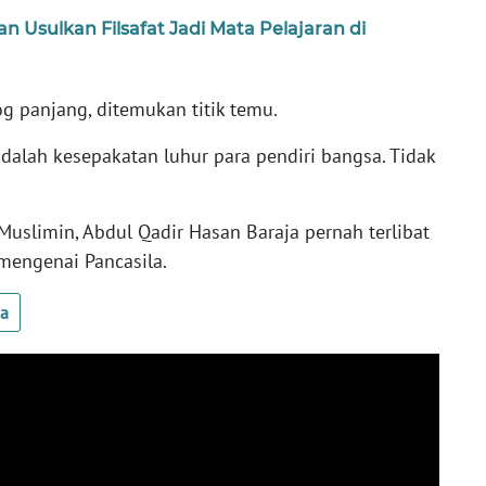
n Usulkan Filsafat Jadi Mata Pelajaran di
og panjang, ditemukan titik temu.
dalah kesepakatan luhur para pendiri bangsa. Tidak
Muslimin, Abdul Qadir Hasan Baraja pernah terlibat
mengenai Pancasila.
ua