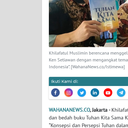
KARIR
DISCLAIMER
Wahana
News
Regional
Khilafatul Muslimin berencana menggel
WN
Ken Setiawan dengan mengangkat tema “
SUMUT
Indonesia”. [WahanaNews.co/Istimewa]
WN
Ikuti Kami di:
JAKARTA
WN
JABAR
WAHANANEWS.CO
, Jakarta -
Khilafa
dan bedah buku Tuhan Kita Sama 
WN
“Konsepsi dan Persepsi Tuhan dalam
BANTEN