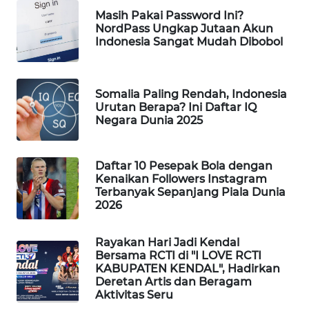
Masih Pakai Password Ini?
MAWAKA
NordPass Ungkap Jutaan Akun
ID
Indonesia Sangat Mudah Dibobol
MARTABAT
NET
Somalia Paling Rendah, Indonesia
Urutan Berapa? Ini Daftar IQ
Negara Dunia 2025
PLN
WATCH
Daftar 10 Pesepak Bola dengan
MKLI
Kenaikan Followers Instagram
Terbanyak Sepanjang Piala Dunia
2026
LPKKI
Rayakan Hari Jadi Kendal
LKKI
Bersama RCTI di "I LOVE RCTI
KABUPATEN KENDAL", Hadirkan
Deretan Artis dan Beragam
KOPEKLIN
Aktivitas Seru