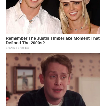
WAHANA
LISTRIK
WAHANA
TRAVEL
WAHANA
TV
WAHANANEWS
ID
WAHANANEWS
CO ID
WAHANANEWS
NET