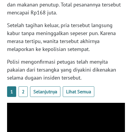
dan makanan penutup. Total pesanannya tersebut
WN
BANTEN
mencapai Rp168 juta.
Setelah tagihan keluar, pria tersebut langsung
WN
kabur tanpa meninggalkan sepeser pun. Karena
NTT
merasa tertipu, wanita tersebut akhirnya
WN
melaporkan ke kepolisian setempat.
KEPRI
Polisi mengonfirmasi petugas telah menyita
pakaian dari tersangka yang diyakini dikenakan
WN
PAPUA
selama dugaan insiden tersebut.
1
2
Selanjutnya
Lihat Semua
WN
PAPUA
BARAT
WN
RIAU