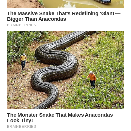
WN
MALUKU
WN
MALUT
WN
DAIRI
WN
DANAU
TOBA
WN
NIAS
WN
LANGKAT