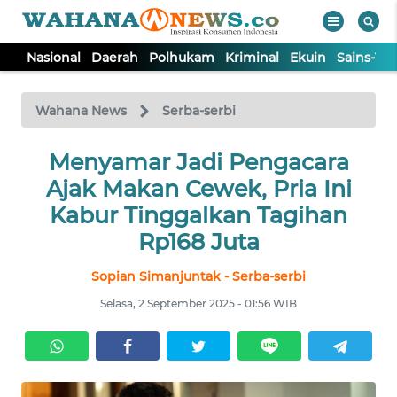
Nasional
Daerah
Polhukam
Kriminal
Ekuin
Sains-Te
WAHANA
Tutup
TV
Wahana News
Serba-serbi
NASIONAL
Menyamar Jadi Pengacara
Ajak Makan Cewek, Pria Ini
DAERAH
Kabur Tinggalkan Tagihan
Rp168 Juta
POLHUKAM
Sopian Simanjuntak - Serba-serbi
Selasa, 2 September 2025 - 01:56 WIB
KRIMINAL
EKUIN