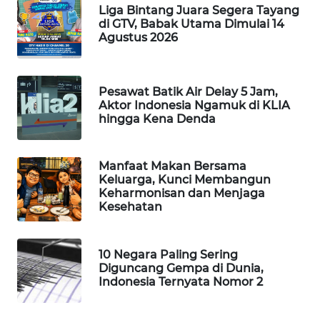
Liga Bintang Juara Segera Tayang
WAHANA
di GTV, Babak Utama Dimulai 14
DESA
Agustus 2026
WISATA
LAPAK
Pesawat Batik Air Delay 5 Jam,
WAHANA
Aktor Indonesia Ngamuk di KLIA
hingga Kena Denda
Wahana
Network
Manfaat Makan Bersama
Keluarga, Kunci Membangun
KONSUMEN
Keharmonisan dan Menjaga
LISTRIK
Kesehatan
MASYARAKAT
KELISTRIKAN
10 Negara Paling Sering
Diguncang Gempa di Dunia,
Indonesia Ternyata Nomor 2
WALINKI
ID