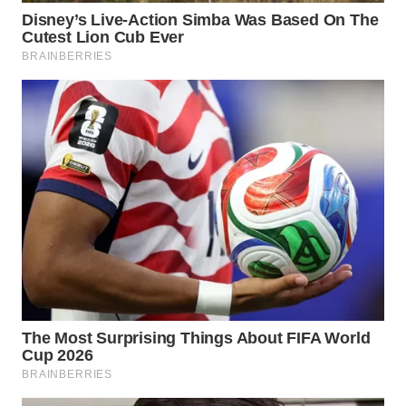
WN
NATUNA
WN
BINTAN
WN
MANDALIKA
WN
LIKUPANG
WN
LABUANBAJO
WN
BORNEO