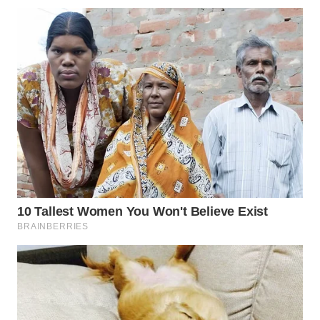
WN
TAPANULI
SELATAN
WN
TANJUNG
LESUNG
WN
KARO
WN
SIMALUNGUN
WN
LABUHANBATU
WN