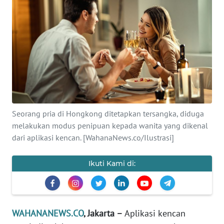
SAINS-TEKNO
KESEHATAN
INTERNASIONAL
SERBA-SERBI
Seorang pria di Hongkong ditetapkan tersangka, diduga
PENDIDIKAN
melakukan modus penipuan kepada wanita yang dikenal
dari aplikasi kencan. [WahanaNews.co/Ilustrasi]
OLAHRAGA
Ikuti Kami di:
OPINI
EDITORIAL
WAHANANEWS.CO
, Jakarta –
Aplikasi kencan