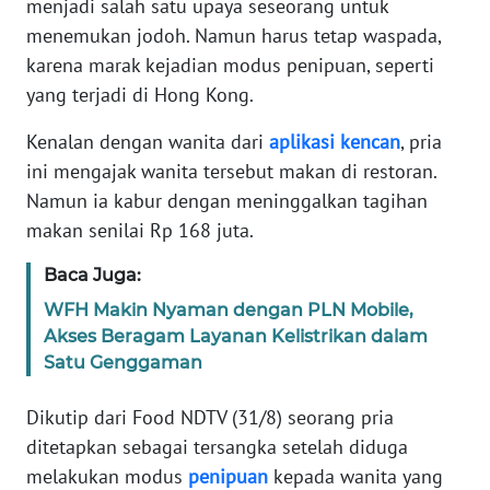
menjadi salah satu upaya seseorang untuk
Informasi
menemukan jodoh. Namun harus tetap waspada,
INDEKS
karena marak kejadian modus penipuan, seperti
BERITA
yang terjadi di Hong Kong.
KONTAK
Kenalan dengan wanita dari
aplikasi
kencan
, pria
KAMI
ini mengajak wanita tersebut makan di restoran.
Namun ia kabur dengan meninggalkan tagihan
INFO
makan senilai Rp 168 juta.
IKLAN
Baca Juga:
TENTANG
WFH Makin Nyaman dengan PLN Mobile,
KAMI
Akses Beragam Layanan Kelistrikan dalam
Satu Genggaman
PEDOMAN
MEDIA
Dikutip dari Food NDTV (31/8) seorang pria
SIBER
ditetapkan sebagai tersangka setelah diduga
melakukan modus
penipuan
kepada wanita yang
REDAKSI