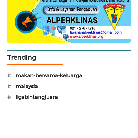
SIBARAGAS
NEWS
METRO
SIANTAR
NEWS
Trending
METRO
MEDAN
NEWS
#
makan-bersama-keluarga
#
malaysia
METRO
JAKARTA
#
ligabintangjuara
NEWS
KRT
NEWS