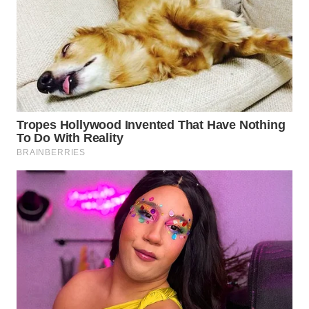
TAPANULI
TENGAH
WN DELI
SERDANG
WN
TEBING
TINGGI
WN
PAKPAK
WN
KARAWANG
WN
BEKASI