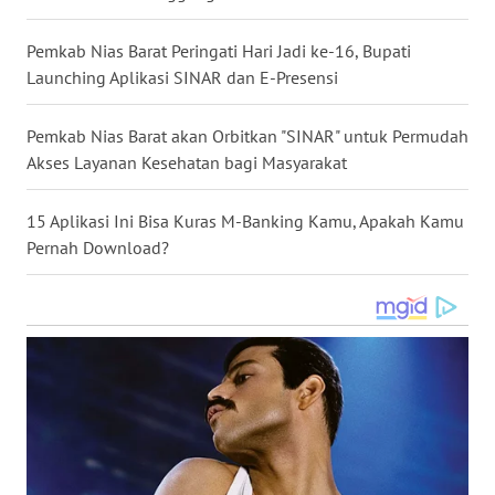
WN
Pemkab Nias Barat Peringati Hari Jadi ke-16, Bupati
NUSANTARA
Launching Aplikasi SINAR dan E-Presensi
WN
JOGJA
Pemkab Nias Barat akan Orbitkan "SINAR" untuk Permudah
Akses Layanan Kesehatan bagi Masyarakat
WN
JATIM
15 Aplikasi Ini Bisa Kuras M-Banking Kamu, Apakah Kamu
Pernah Download?
WN
BALI
WN
KALBAR
WN
KALTENG