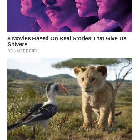
WN
PRIANGAN
TIMUR
WN
SEMARANG
WN
SOLO
WN
BOROBUDUR
WN
MADURA
WN
SURABAYA