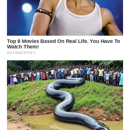
WN
KALTARA
WN
KALSEL
WN
KALTIM
WN
SULSEL
WN
GORONTALO
WN
SULUT