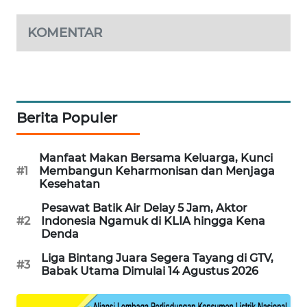
PORTAL
KONSUMEN
KOMENTAR
FORWAMKI
ALPERKLINAS
Berita Populer
FORJASIDA
Manfaat Makan Bersama Keluarga, Kunci
#1
Membangun Keharmonisan dan Menjaga
TAMBANG
Kesehatan
NEWS
Pesawat Batik Air Delay 5 Jam, Aktor
#2
Indonesia Ngamuk di KLIA hingga Kena
SITUNGIR
Denda
NEWS
Liga Bintang Juara Segera Tayang di GTV,
#3
Babak Utama Dimulai 14 Agustus 2026
SIDIKALANG
NEWS