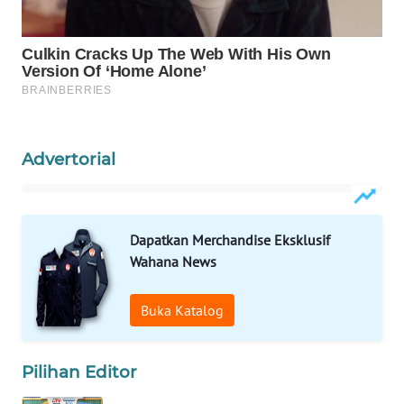
WAHANA
SPORT
WAHANA
UMKM
WAHANA
Advertorial
SELEB
WAHANA
Dapatkan Merchandise Eksklusif
PERSONA
Wahana News
WAHANA
OTOMOTIF
Buka Katalog
WAHANA
Pilihan Editor
HEALTH