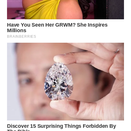
WN
BOGOR
WN
DEPOK
WN
TAPANULI
UTARA
WN
SAMOSIR
WN
PADANG
LAWAS