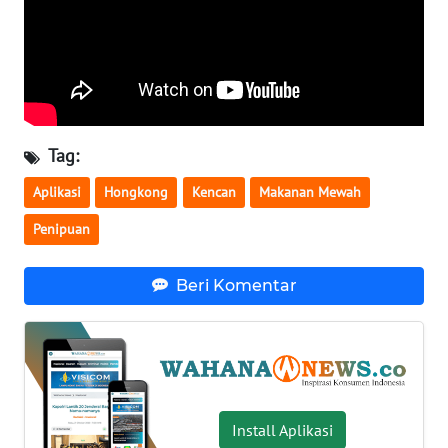
WN
SERAMBI
WN
JAMBI
Tag:
WN
Aplikasi
Hongkong
Kencan
Makanan Mewah
SULTRA
Penipuan
WN
NTB
Beri Komentar
WN
SULTENG
WN
SULBAR
Install Aplikasi