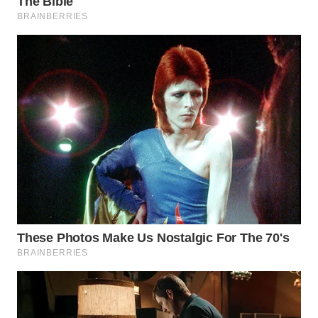
WN
SUMEDANG
WN
CIANJUR
WN
KEPULAUAN
SERIBU
WN
TANGERANG
WN
BINJAI
WN
CIREBON