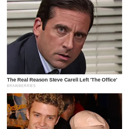
Wahana
Media
Group
WAHANA
NEWS
WAHANA
TANI
WAHANA
ADVOKAT
WAHANA
INFRASTRUKTUR
WAHANA
KONSUMEN