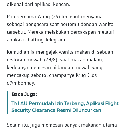
dikenal dari aplikasi kencan.
KARIR
Pria bernama Wong (29) tersebut menyamar
sebagai pengacara saat bertemu dengan wanita
DISCLAIMER
tersebut. Mereka melakukan percakapan melalui
aplikasi chatting Telegram.
Wahana
News
Kemudian ia mengajak wanita makan di sebuah
Regional
restoran mewah (29/8). Saat makan malam,
keduanya memesan hidangan mewah yang
WN
mencakup sebotol champanye Krug Clos
SUMUT
d'Ambonnay.
WN
Baca Juga:
JAKARTA
TNI AU Permudah Izin Terbang, Aplikasi Flight
Security Clearance Resmi Diluncurkan
WN
JABAR
Selain itu, juga memesan banyak makanan utama