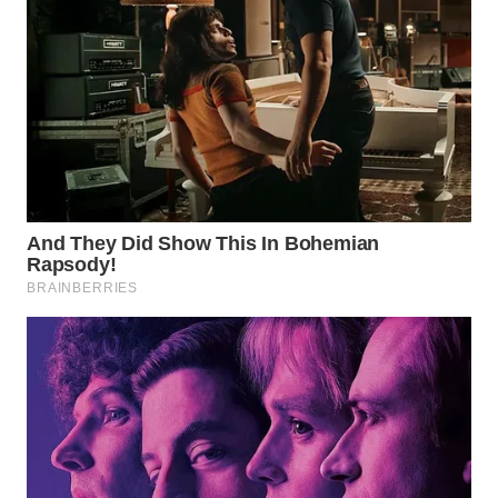
WN
INDRAMAYU
WN
KUNINGAN
WN
MAJALENGKA
WN
SUBANG
WN
SUKABUMI
WN
PURWAKARTA