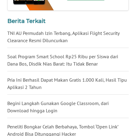
WN
BABEL
Berita Terkait
WN
TNI AU Permudah Izin Terbang, Aplikasi Flight Security
SUMBAR
Clearance Resmi Diluncurkan
WN
Soal Program Smart School Rp25 Ribu per Siswa dari
SUMSEL
Dana Bos, Disdik Nias Barat: Itu Tidak Benar
WN
Pria Ini Berhasil Dapat Makan Gratis 1.000 Kali, Hasil Tipu
BENGKULU
Aplikasi 2 Tahun
WN
Begini Langkah Gunakan Google Classroom, dari
LAMPUNG
Download hingga Login
WN
Peneliti Bongkar Celah Berbahaya, Tombol ‘Open Link’
JATENG
Android Bisa Ditunggangi Hacker