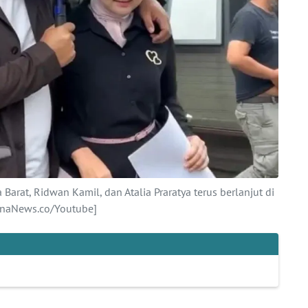
arat, Ridwan Kamil, dan Atalia Praratya terus berlanjut di
anaNews.co/Youtube]