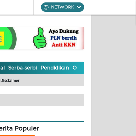
NETWORK
al
Serba-serbi
Pendidikan
Olahraga
Opini
Editoria
Disclaimer
erita Populer