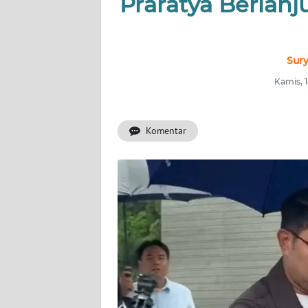
Praratya Berlanj
INDEKS
BERITA
KONTAK
Sury
KAMI
Kamis, 
INFO
IKLAN
Komentar
TENTANG
KAMI
PEDOMAN
MEDIA
SIBER
REDAKSI