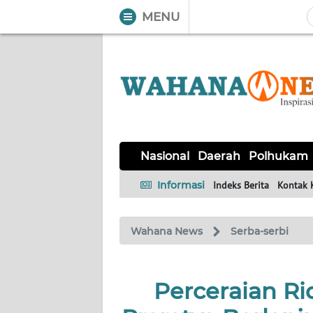
MENU
WAHANA
Tutup
TV
NASIONAL
DAERAH
POLHUKAM
KRIMINAL
EKUIN
SAINS-
KESEHATAN
INTERNASIONAL
Nasional
Daerah
Polhukam
TEKNO
Informasi
Indeks Berita
Kontak 
SERBA-
PENDIDIKAN
OLAHRAGA
OPINI
SERBI
Wahana News
Serba-serbi
EDITORIAL
Perceraian Ri
Informasi