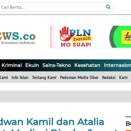
Kriminal
Ekuin
Sains-Tekno
Kesehatan
Internasion
Kami
Info Iklan
Tentang Kami
Pedoman Media Siber
Redaksi
Karir
dwan Kamil dan Atalia
B