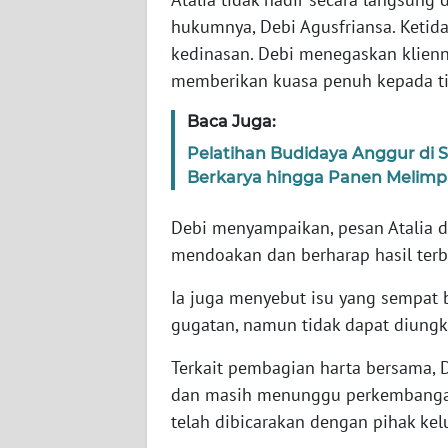
SERAMBI
hukumnya, Debi Agusfriansa. Ketid
kedinasan. Debi menegaskan klien
WN
memberikan kuasa penuh kepada t
JAMBI
Baca Juga:
WN
Pelatihan Budidaya Anggur di
SULTRA
Berkarya hingga Panen Melim
WN
Debi menyampaikan, pesan Atalia d
NTB
mendoakan dan berharap hasil terb
WN
Ia juga menyebut isu yang sempat b
SULTENG
gugatan, namun tidak dapat diungka
WN
Terkait pembagian harta bersama, 
SULBAR
dan masih menunggu perkembangan 
telah dibicarakan dengan pihak kel
WN