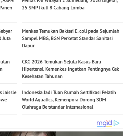
, ASPAI
Pentas PAI Wilayah 2 Sumedang 2026 Digelar,
 Panen
25 SMP Ikuti 8 Cabang Lomba
Gebyar
Menkes Temukan Bakteri E. coli pada Sejumlah
 Juta
Sampel MBG, BGN Perketat Standar Sanitasi
Dapur
butan
CKG 2026 Temukan Sejuta Kasus Baru
an
Hipertensi, Kemenkes Ingatkan Pentingnya Cek
Kesehatan Tahunan
 Jaissle
Indonesia Jadi Tuan Rumah Sertifikasi Pelatih
Howe
World Aquatics, Kemenpora Dorong SDM
Olahraga Berstandar Internasional