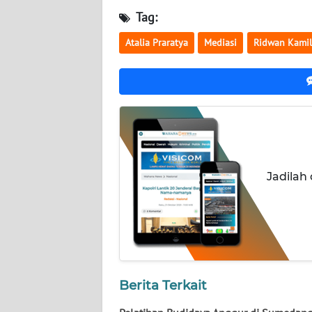
NUSANTARA
Tag:
WN
Atalia Praratya
Mediasi
Ridwan Kamil
JOGJA
WN
JATIM
WN
BALI
Jadilah
WN
KALBAR
WN
KALTENG
Berita Terkait
WN