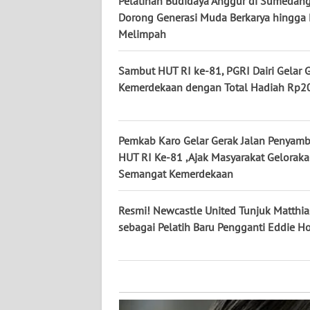
Pelatihan Budidaya Anggur di Sumedang
KALTARA
Dorong Generasi Muda Berkarya hingga
Melimpah
WN
KALSEL
Sambut HUT RI ke-81, PGRI Dairi Gelar 
Kemerdekaan dengan Total Hadiah Rp20
WN
KALTIM
Pemkab Karo Gelar Gerak Jalan Penyam
WN
SULSEL
HUT RI Ke-81 ,Ajak Masyarakat Gelorak
Semangat Kemerdekaan
WN
GORONTALO
Resmi! Newcastle United Tunjuk Matthias
sebagai Pelatih Baru Pengganti Eddie 
WN
SULUT
WN
MALUKU