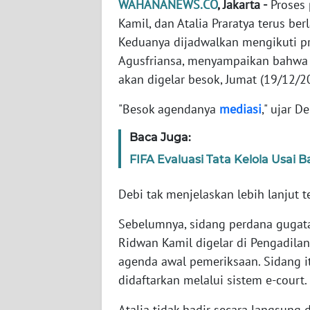
WAHANANEWS.CO
, Jakarta -
Proses 
Kamil, dan Atalia Praratya terus b
WN
Keduanya dijadwalkan mengikuti pr
NTT
Agusfriansa, menyampaikan bahwa 
akan digelar besok, Jumat (19/12/2
WN
KEPRI
"Besok agendanya
mediasi
," ujar 
WN
Baca Juga:
PAPUA
FIFA Evaluasi Tata Kelola Usai
WN
Debi tak menjelaskan lebih lanjut t
PAPUA
BARAT
Sebelumnya, sidang perdana gugatan
Ridwan Kamil digelar di Pengadil
WN
agenda awal pemeriksaan. Sidang i
RIAU
didaftarkan melalui sistem e-court.
WN
Atalia tidak hadir secara langsung