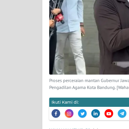
KARIR
DISCLAIMER
Wahana
News
Regional
WN
SUMUT
WN
Proses perceraian mantan Gubernur Jawa B
JAKARTA
Pengadilan Agama Kota Bandung. [Wah
WN
Ikuti Kami di:
JABAR
WN
BANTEN