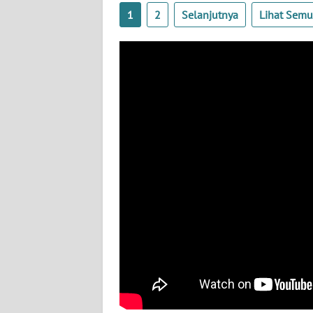
BABEL
1
2
Selanjutnya
Lihat Sem
WN
SUMBAR
WN
SUMSEL
WN
BENGKULU
WN
LAMPUNG
WN
JATENG
WN