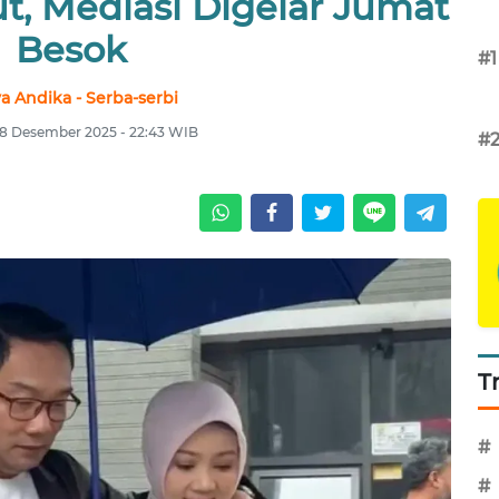
ut, Mediasi Digelar Jumat
Besok
#1
a Andika - Serba-serbi
18 Desember 2025 - 22:43 WIB
#
T
#
#