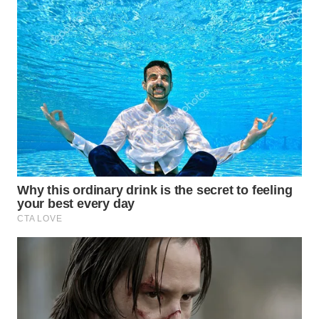
WN
TAPANULI
SELATAN
WN
TANJUNG
LESUNG
WN
KARO
WN
SIMALUNGUN
WN
LABUHANBATU
WN