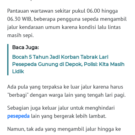
Informasi
Pantauan wartawan sekitar pukul 06.00 hingga
INDEKS
06.30 WIB, beberapa pengguna sepeda mengambil
BERITA
jalur kendaraan umum karena kondisi lalu lintas
masih sepi.
KONTAK
KAMI
Baca Juga:
Bocah 5 Tahun Jadi Korban Tabrak Lari
INFO
Pesepeda Gunung di Depok, Polisi: Kita Masih
IKLAN
Lidik
TENTANG
Ada pula yang terpaksa ke luar jalur karena harus
KAMI
"berbagi" dengan warga lain yang tengah lari pagi.
PEDOMAN
Sebagian juga keluar jalur untuk menghindari
MEDIA
pesepeda
lain yang bergerak lebih lambat.
SIBER
Namun, tak ada yang mengambil jalur hingga ke
REDAKSI