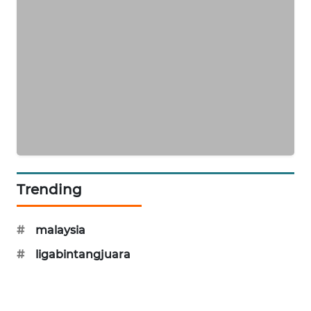
MAWAKA
ID
MARTABAT
NET
PLN
WATCH
MKLI
Trending
LPKKI
#
malaysia
LKKI
#
ligabintangjuara
KOPEKLIN