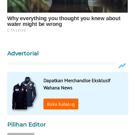
Wahana
Media
Group
WAHANA
NEWS
Advertorial
WAHANA
TANI
WAHANA
Dapatkan Merchandise Eksklusif
ADVOKAT
Wahana News
WAHANA
Buka Katalog
INFRASTRUKTUR
WAHANA
Pilihan Editor
KONSUMEN