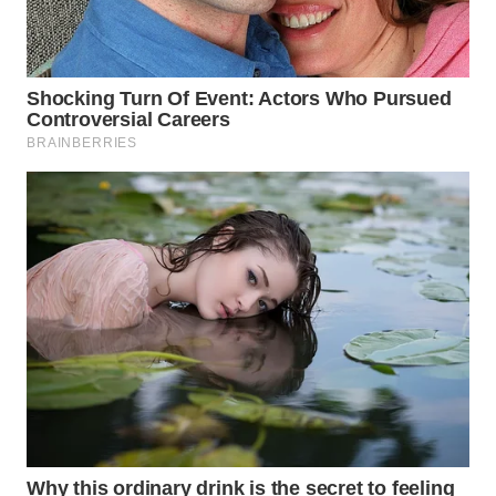
WN
PRIANGAN
TIMUR
WN
SEMARANG
WN
SOLO
WN
BOROBUDUR
WN
MADURA
WN
SURABAYA