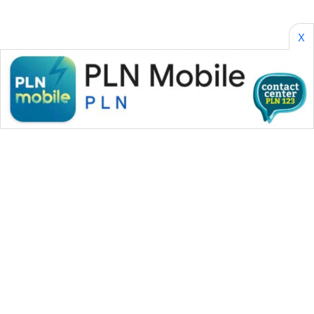
SONYA
ASA
NEWS
X
WAHANA MEDIA GROUP
|
|
|
WAHANA NEWS co
WAHANA TANI
WAHANA ADVOKAT