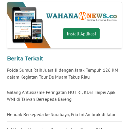
WN
SERAMBI
WN
Install Aplikasi
JAMBI
WN
Berita Terkait
SULTRA
Polda Sumut Raih Juara II dengan Jarak Tempuh 126 KM
WN
dalam Kegiatan Tour De Muara Takus Riau
NTB
Galang Antusiasme Peringatan HUT RI, KDEI Taipei Ajak
WN
WNI di Taiwan Bersepeda Bareng
SULTENG
Hendak Bersepeda ke Surabaya, Pria Ini Ambruk di Jalan
WN
SULBAR