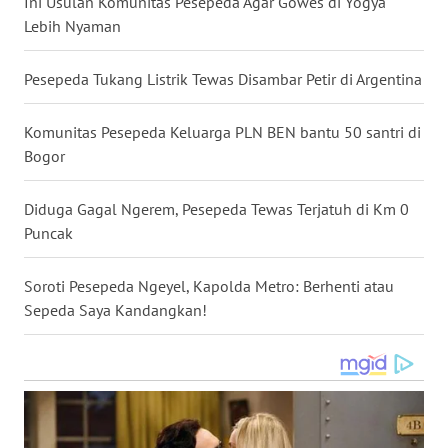
Ini Usulan Komunitas Pesepeda Agar Gowes di Yogya
Lebih Nyaman
WN
BABEL
Pesepeda Tukang Listrik Tewas Disambar Petir di Argentina
WN
SUMBAR
Komunitas Pesepeda Keluarga PLN BEN bantu 50 santri di
Bogor
WN
SUMSEL
Diduga Gagal Ngerem, Pesepeda Tewas Terjatuh di Km 0
Puncak
WN
BENGKULU
Soroti Pesepeda Ngeyel, Kapolda Metro: Berhenti atau
Sepeda Saya Kandangkan!
WN
LAMPUNG
WN
JATENG