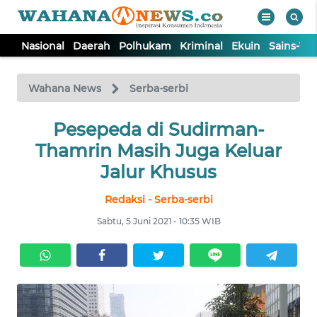
Nasional
Daerah
Polhukam
Kriminal
Ekuin
Sains-Te
WAHANA
Tutup
TV
Wahana News
Serba-serbi
NASIONAL
Pesepeda di Sudirman-
Thamrin Masih Juga Keluar
DAERAH
Jalur Khusus
Redaksi - Serba-serbi
POLHUKAM
Sabtu, 5 Juni 2021 - 10:35 WIB
KRIMINAL
EKUIN