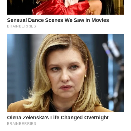
WN
BOGOR
WN
DEPOK
WN
TAPANULI
UTARA
WN
SAMOSIR
WN
PADANG
LAWAS