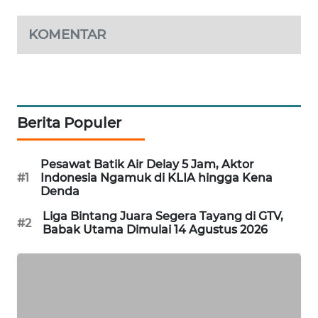
WAHANA
DESA
KOMENTAR
WISATA
LAPAK
WAHANA
Berita Populer
Wahana
Network
Pesawat Batik Air Delay 5 Jam, Aktor
#1
Indonesia Ngamuk di KLIA hingga Kena
KONSUMEN
Denda
LISTRIK
Liga Bintang Juara Segera Tayang di GTV,
#2
Babak Utama Dimulai 14 Agustus 2026
MASYARAKAT
KELISTRIKAN
WALINKI
ID