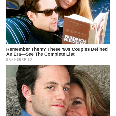
WN
INDRAMAYU
WN
KUNINGAN
WN
MAJALENGKA
WN
SUBANG
WN
SUKABUMI
WN
PURWAKARTA