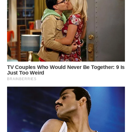
WN
NUSANTARA
WN
JOGJA
WN
JATIM
WN
BALI
WN
KALBAR
WN
KALTENG