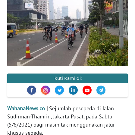
SAINS-TEKNO
KESEHATAN
INTERNASIONAL
SERBA-SERBI
PENDIDIKAN
Ikuti Kami di:
OLAHRAGA
OPINI
WahanaNews.co
|
Sejumlah pesepeda di Jalan
Sudirman-Thamrin, Jakarta Pusat, pada Sabtu
EDITORIAL
(5/6/2021) pagi masih tak menggunakan jalur
khusus sepeda.