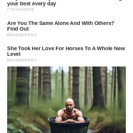
WN
NATUNA
WN
BINTAN
WN
MANDALIKA
WN
LIKUPANG
WN
LABUANBAJO
WN
BORNEO