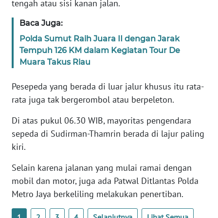
tengah atau sisi kanan jalan.
Baca Juga:
KARIR
Polda Sumut Raih Juara II dengan Jarak
DISCLAIMER
Tempuh 126 KM dalam Kegiatan Tour De
Muara Takus Riau
Wahana
News
Pesepeda yang berada di luar jalur khusus itu rata-
Regional
rata juga tak bergerombol atau berpeleton.
WN
Di atas pukul 06.30 WIB, mayoritas pengendara
SUMUT
sepeda di Sudirman-Thamrin berada di lajur paling
kiri.
WN
JAKARTA
Selain karena jalanan yang mulai ramai dengan
mobil dan motor, juga ada Patwal Ditlantas Polda
WN
Metro Jaya berkeliling melakukan penertiban.
JABAR
1
2
3
4
Selanjutnya
Lihat Semua