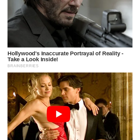
TAPANULI
TENGAH
WN DELI
SERDANG
WN
TEBING
TINGGI
WN
PAKPAK
WN
KARAWANG
WN
BEKASI