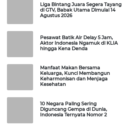
Liga Bintang Juara Segera Tayang
WAHANA
di GTV, Babak Utama Dimulai 14
LISTRIK
Agustus 2026
WAHANA
TRAVEL
Pesawat Batik Air Delay 5 Jam,
Aktor Indonesia Ngamuk di KLIA
hingga Kena Denda
WAHANA
TV
Manfaat Makan Bersama
WAHANANEWS
Keluarga, Kunci Membangun
Keharmonisan dan Menjaga
ID
Kesehatan
WAHANANEWS
CO ID
10 Negara Paling Sering
Diguncang Gempa di Dunia,
Indonesia Ternyata Nomor 2
WAHANANEWS
NET