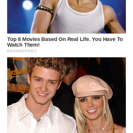
WN
KALTARA
WN
KALSEL
WN
KALTIM
WN
SULSEL
WN
GORONTALO
WN
SULUT