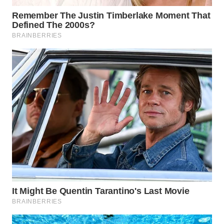
WN
MALUKU
WN
MALUT
WN
DAIRI
WN
DANAU
TOBA
WN
NIAS
WN
LANGKAT