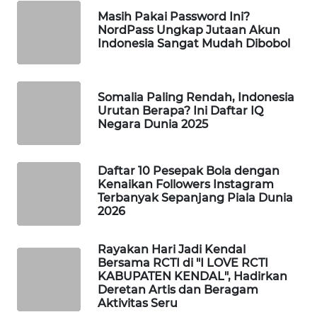
Masih Pakai Password Ini?
WAHANA
NordPass Ungkap Jutaan Akun
SPORT
Indonesia Sangat Mudah Dibobol
WAHANA
UMKM
Somalia Paling Rendah, Indonesia
Urutan Berapa? Ini Daftar IQ
WAHANA
Negara Dunia 2025
SELEB
Daftar 10 Pesepak Bola dengan
WAHANA
Kenaikan Followers Instagram
PERSONA
Terbanyak Sepanjang Piala Dunia
2026
WAHANA
OTOMOTIF
Rayakan Hari Jadi Kendal
Bersama RCTI di "I LOVE RCTI
KABUPATEN KENDAL", Hadirkan
WAHANA
Deretan Artis dan Beragam
HEALTH
Aktivitas Seru