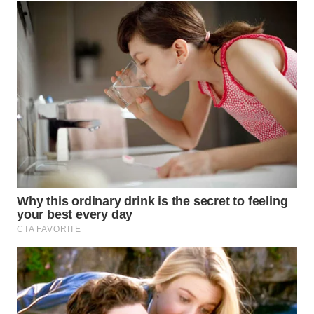
WN
SUMEDANG
WN
CIANJUR
WN
KEPULAUAN
SERIBU
WN
TANGERANG
WN
BINJAI
WN
CIREBON