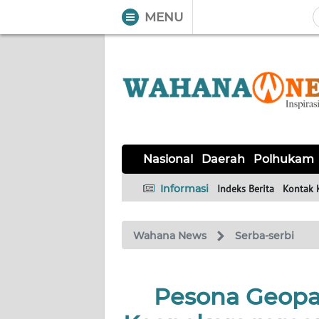
MENU
WAHANA
Tutup
TV
NASIONAL
DAERAH
POLHUKAM
KRIMINAL
EKUIN
SAINS-
KESEHATAN
INTERNASIONAL
Nasional
Daerah
Polhukam
TEKNO
Informasi
Indeks Berita
Kontak 
SERBA-
PENDIDIKAN
OLAHRAGA
OPINI
SERBI
Wahana News
Serba-serbi
EDITORIAL
Pesona Geopa
Informasi