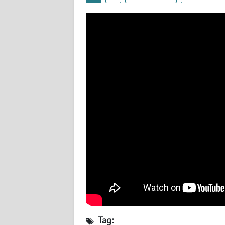
BABEL
WN
SUMBAR
WN
SUMSEL
WN
BENGKULU
WN
LAMPUNG
WN
JATENG
WN
Tag: