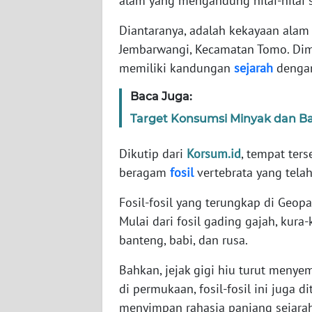
alam yang mengandung nilai-nilai s
Diantaranya, adalah kekayaan alam
WN
Jembarwangi, Kecamatan Tomo. Dim
NTT
memiliki kandungan
sejarah
dengan
WN
Baca Juga:
KEPRI
Target Konsumsi Minyak dan Bat
WN
Dikutip dari
Korsum.id
, tempat ter
PAPUA
beragam
fosil
vertebrata yang tela
WN
Fosil-fosil yang terungkap di Geo
PAPUA
BARAT
Mulai dari fosil gading gajah, kura-
banteng, babi, dan rusa.
WN
Bahkan, jejak gigi hiu turut menye
RIAU
di permukaan, fosil-fosil ini juga
menyimpan rahasia panjang sejara
WN