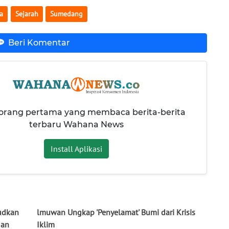
a
Sejarah
Sumedang
Beri Komentar
 orang pertama yang membaca berita-berita
terbaru Wahana News
Install Aplikasi
judkan
lmuwan Ungkap 'Penyelamat' Bumi dari Krisis
gan
Iklim