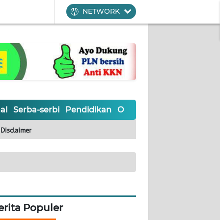
NETWORK
al
Serba-serbi
Pendidikan
Olahraga
Opini
Editoria
Disclaimer
erita Populer