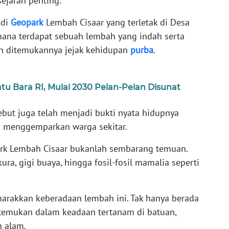
ejarah penting.
 di
Geopark
Lembah Cisaar yang terletak di Desa
ana terdapat sebuah lembah yang indah serta
 ditemukannya jejak kehidupan
purba
.
u Bara RI, Mulai 2030 Pelan-Pelan Disunat
sebut juga telah menjadi bukti nyata hidupnya
h menggemparkan warga sekitar.
park Lembah Cisaar bukanlah sembarang temuan.
kura, gigi buaya, hingga fosil-fosil mamalia seperti
marakkan keberadaan lembah ini. Tak hanya berada
 ditemukan dalam keadaan tertanam di batuan,
h alam.