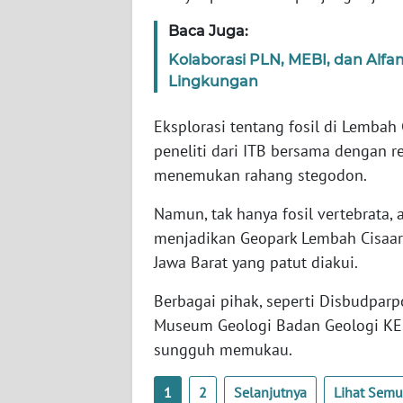
SERAMBI
Baca Juga:
Kolaborasi PLN, MEBI, dan Alf
WN
JAMBI
Lingkungan
Eksplorasi tentang fosil di Lembah 
WN
SULTRA
peneliti dari ITB bersama dengan re
menemukan rahang stegodon.
WN
Namun, tak hanya fosil vertebrata, 
NTB
menjadikan Geopark Lembah Cisaar 
Jawa Barat yang patut diakui.
WN
SULTENG
Berbagai pihak, seperti Disbudpar
Museum Geologi Badan Geologi KESD
WN
SULBAR
sungguh memukau.
1
2
Selanjutnya
Lihat Sem
WN