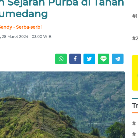
Sejarah Purba di Tanah
umedang
#1
Sandy - Serba-serbi
 28 Maret 2024 - 03:00 WIB
#
T
#
#