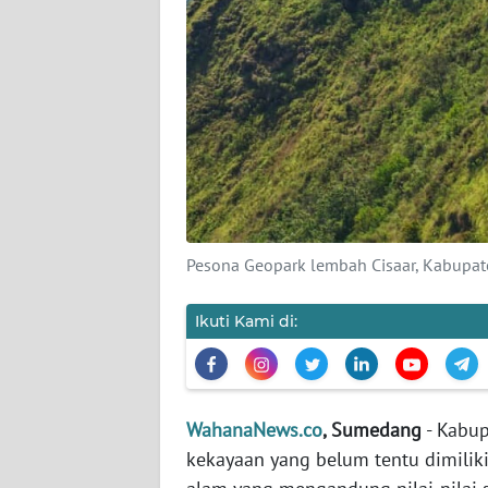
KARIR
DISCLAIMER
Wahana
News
Regional
WN
SUMUT
Pesona Geopark lembah Cisaar, Kabupa
WN
Ikuti Kami di:
JAKARTA
WN
JABAR
WahanaNews.co
, Sumedang
- Kabup
kekayaan yang belum tentu dimiliki
WN
BANTEN