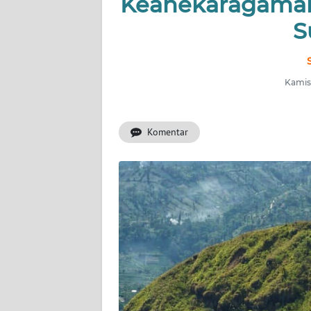
Keanekaragaman 
INDEKS
BERITA
S
KONTAK
KAMI
Kamis,
INFO
IKLAN
Komentar
TENTANG
KAMI
PEDOMAN
MEDIA
SIBER
REDAKSI