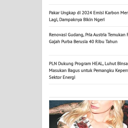
KALTARA
Pakar Ungkap di 2024 Emisi Karbon Me
WN
Lagi, Dampaknya Bikin Ngeri
KALSEL
Renovasi Gudang, Pria Austria Temukan F
WN
Gajah Purba Berusia 40 Ribu Tahun
KALTIM
WN
PLN Dukung Program HEAL, Luhut Binsa
SULSEL
Masukan Bagus untuk Pemangku Kepen
Sektor Energi
WN
GORONTALO
WN
SULUT
WN
MALUKU