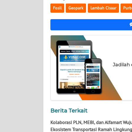
NUSANTARA
Fosil
Geopark
Lembah Cisaar
Purb
WN
JOGJA
WN
JATIM
WN
Jadilah
BALI
WN
KALBAR
WN
Berita Terkait
KALTENG
Kolaborasi PLN, MEBI, dan Alfamart Wu
WN
Ekosistem Transportasi Ramah Lingkun