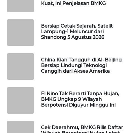
Kuat, Ini Penjelasan BMKG
WAHANA
SPORT
Bersiap Cetak Sejarah, Satelit
WAHANA
Lampung-1 Meluncur dari
UMKM
Shandong 5 Agustus 2026
WAHANA
SELEB
China Kian Tangguh di AI, Beijing
Bersiap Lindungi Teknologi
Canggih dari Akses Amerika
WAHANA
PERSONA
El Nino Tak Berarti Tanpa Hujan,
WAHANA
BMKG Ungkap 9 Wilayah
OTOMOTIF
Berpotensi Diguyur Minggu Ini
WAHANA
HEALTH
Cek Daerahmu, BMKG Rilis Daftar