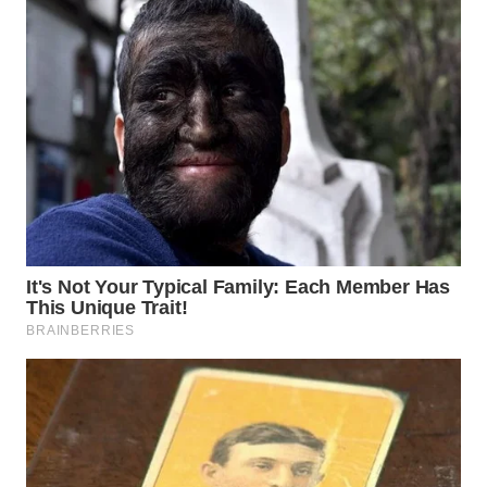
WN
TAPANULI
SELATAN
WN
TANJUNG
LESUNG
WN
KARO
WN
SIMALUNGUN
WN
LABUHANBATU
WN