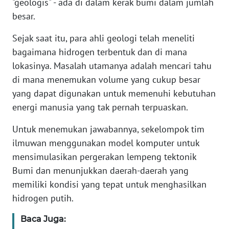
"geologis" - ada di dalam kerak bumi dalam jumlah
besar.
KARIR
Sejak saat itu, para ahli geologi telah meneliti
bagaimana hidrogen terbentuk dan di mana
DISCLAIMER
lokasinya. Masalah utamanya adalah mencari tahu
Wahana
di mana menemukan volume yang cukup besar
News
yang dapat digunakan untuk memenuhi kebutuhan
Regional
energi manusia yang tak pernah terpuaskan.
WN
Untuk menemukan jawabannya, sekelompok tim
SUMUT
ilmuwan menggunakan model komputer untuk
mensimulasikan pergerakan lempeng tektonik
WN
Bumi dan menunjukkan daerah-daerah yang
JAKARTA
memiliki kondisi yang tepat untuk menghasilkan
hidrogen putih.
WN
JABAR
Baca Juga: