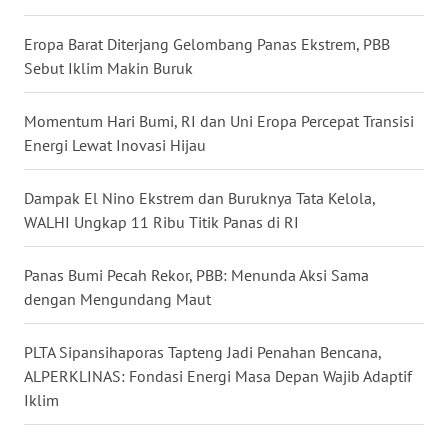
WN
Eropa Barat Diterjang Gelombang Panas Ekstrem, PBB
NUSANTARA
Sebut Iklim Makin Buruk
WN
JOGJA
Momentum Hari Bumi, RI dan Uni Eropa Percepat Transisi
Energi Lewat Inovasi Hijau
WN
JATIM
Dampak El Nino Ekstrem dan Buruknya Tata Kelola,
WALHI Ungkap 11 Ribu Titik Panas di RI
WN
BALI
Panas Bumi Pecah Rekor, PBB: Menunda Aksi Sama
dengan Mengundang Maut
WN
KALBAR
PLTA Sipansihaporas Tapteng Jadi Penahan Bencana,
ALPERKLINAS: Fondasi Energi Masa Depan Wajib Adaptif
WN
Iklim
KALTENG