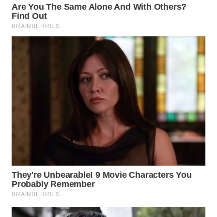
WN
MALUKU
WN
MALUT
WN
DAIRI
WN
DANAU
TOBA
WN
NIAS
WN
LANGKAT