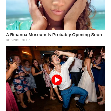
WN
SUMEDANG
WN
CIANJUR
WN
KEPULAUAN
SERIBU
WN
TANGERANG
WN
BINJAI
WN
CIREBON