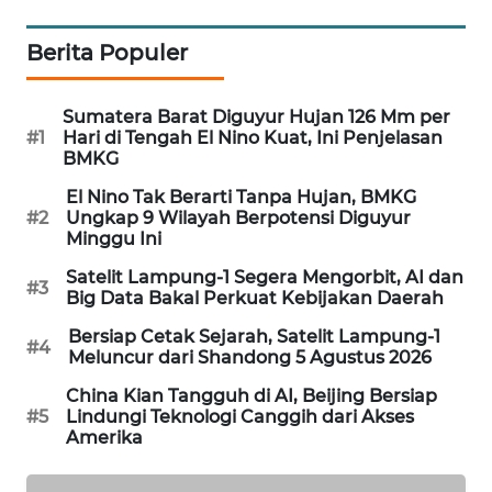
MAWAKA
Berita Populer
ID
Sumatera Barat Diguyur Hujan 126 Mm per
MARTABAT
#1
Hari di Tengah El Nino Kuat, Ini Penjelasan
NET
BMKG
El Nino Tak Berarti Tanpa Hujan, BMKG
PLN
#2
Ungkap 9 Wilayah Berpotensi Diguyur
WATCH
Minggu Ini
Satelit Lampung-1 Segera Mengorbit, AI dan
MKLI
#3
Big Data Bakal Perkuat Kebijakan Daerah
Bersiap Cetak Sejarah, Satelit Lampung-1
LPKKI
#4
Meluncur dari Shandong 5 Agustus 2026
China Kian Tangguh di AI, Beijing Bersiap
LKKI
#5
Lindungi Teknologi Canggih dari Akses
Amerika
KOPEKLIN