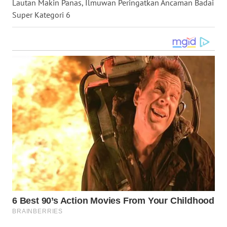
Lautan Makin Panas, Ilmuwan Peringatkan Ancaman Badai
WN
Super Kategori 6
KALTARA
WN
KALSEL
WN
KALTIM
WN
SULSEL
WN
GORONTALO
WN
SULUT