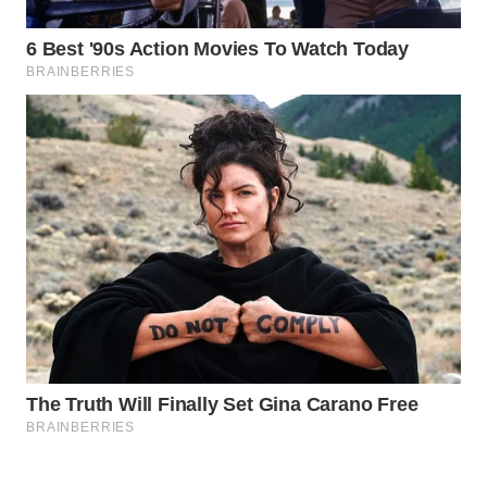
Wahana
Media
Group
WAHANA
NEWS
WAHANA
TANI
WAHANA
ADVOKAT
WAHANA
INFRASTRUKTUR
WAHANA
KONSUMEN