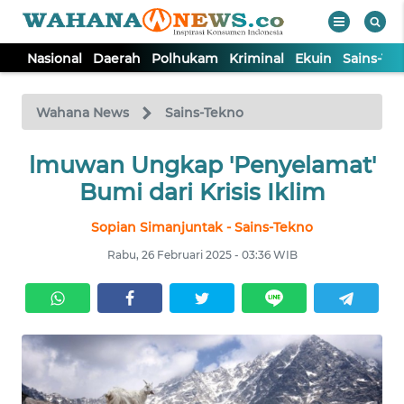
Nasional
Daerah
Polhukam
Kriminal
Ekuin
Sains-Te
WAHANA
Tutup
TV
Wahana News
Sains-Tekno
NASIONAL
lmuwan Ungkap 'Penyelamat'
Bumi dari Krisis Iklim
DAERAH
Sopian Simanjuntak - Sains-Tekno
Rabu, 26 Februari 2025 - 03:36 WIB
POLHUKAM
KRIMINAL
EKUIN