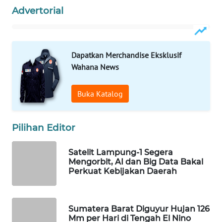
Advertorial
WAHANA
LISTRIK
WAHANA
Dapatkan Merchandise Eksklusif
TRAVEL
Wahana News
WAHANA
Buka Katalog
TV
WAHANANEWS
Pilihan Editor
ID
Satelit Lampung-1 Segera
WAHANANEWS
Mengorbit, AI dan Big Data Bakal
Perkuat Kebijakan Daerah
CO ID
WAHANANEWS
NET
Sumatera Barat Diguyur Hujan 126
Mm per Hari di Tengah El Nino