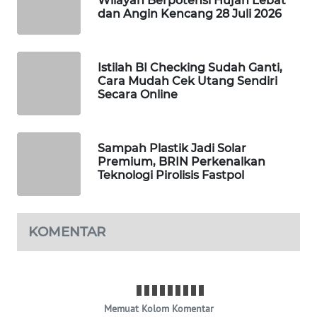
Wilayah Berpotensi Hujan Lebat
dan Angin Kencang 28 Juli 2026
WAHANA
DESA
WISATA
Istilah BI Checking Sudah Ganti,
Cara Mudah Cek Utang Sendiri
LAPAK
Secara Online
WAHANA
Wahana
Network
Sampah Plastik Jadi Solar
Premium, BRIN Perkenalkan
Teknologi Pirolisis Fastpol
KONSUMEN
LISTRIK
KOMENTAR
MASYARAKAT
KELISTRIKAN
WALINKI
ID
Memuat Kolom Komentar