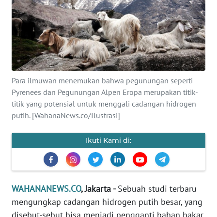
SAINS-TEKNO
KESEHATAN
INTERNASIONAL
Para ilmuwan menemukan bahwa pegunungan seperti
SERBA-SERBI
Pyrenees dan Pegunungan Alpen Eropa merupakan titik-
titik yang potensial untuk menggali cadangan hidrogen
PENDIDIKAN
putih. [WahanaNews.co/Ilustrasi]
OLAHRAGA
Ikuti Kami di:
OPINI
WAHANANEWS.CO
, Jakarta -
Sebuah studi terbaru
EDITORIAL
mengungkap cadangan hidrogen putih besar, yang
disebut-sebut bisa menjadi pengganti bahan bakar