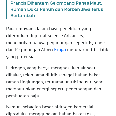
Prancis Dihantam Gelombang Panas Maut,
WN
Rumah Duka Penuh dan Korban Jiwa Terus
BANTEN
Bertambah
WN
Para ilmuwan, dalam hasil penelitian yang
NTT
diterbitkan di jurnal Science Advances,
menemukan bahwa pegunungan seperti Pyrenees
WN
KEPRI
dan Pegunungan Alpen
Eropa
merupakan titik-titik
yang potensial.
WN
PAPUA
Hidrogen, yang hanya menghasilkan air saat
dibakar, telah lama dilirik sebagai bahan bakar
WN
ramah lingkungan, terutama untuk industri yang
PAPUA
membutuhkan energi seperti penerbangan dan
BARAT
pembuatan baja.
WN
Namun, sebagian besar hidrogen komersial
RIAU
diproduksi menggunakan bahan bakar fosil,