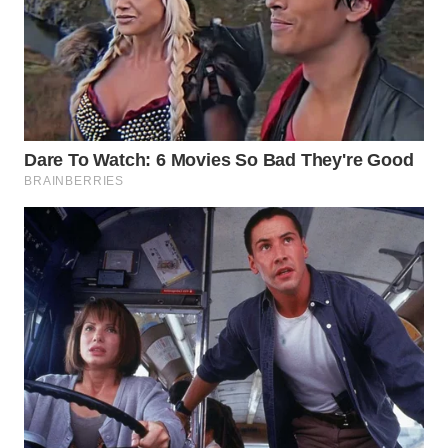
WN
NATUNA
WN
BINTAN
WN
MANDALIKA
WN
LIKUPANG
WN
LABUANBAJO
WN
BORNEO