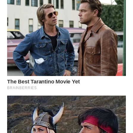
WN
PRIANGAN
TIMUR
WN
SEMARANG
WN
SOLO
WN
BOROBUDUR
WN
MADURA
WN
SURABAYA