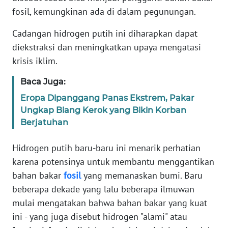
Informasi
fosil, kemungkinan ada di dalam pegunungan.
INDEKS
Cadangan hidrogen putih ini diharapkan dapat
BERITA
diekstraksi dan meningkatkan upaya mengatasi
krisis iklim.
KONTAK
KAMI
Baca Juga:
Eropa Dipanggang Panas Ekstrem, Pakar
INFO
Ungkap Biang Kerok yang Bikin Korban
IKLAN
Berjatuhan
TENTANG
Hidrogen putih baru-baru ini menarik perhatian
KAMI
karena potensinya untuk membantu menggantikan
bahan bakar
fosil
yang memanaskan bumi. Baru
PEDOMAN
MEDIA
beberapa dekade yang lalu beberapa ilmuwan
SIBER
mulai mengatakan bahwa bahan bakar yang kuat
ini - yang juga disebut hidrogen "alami" atau
REDAKSI