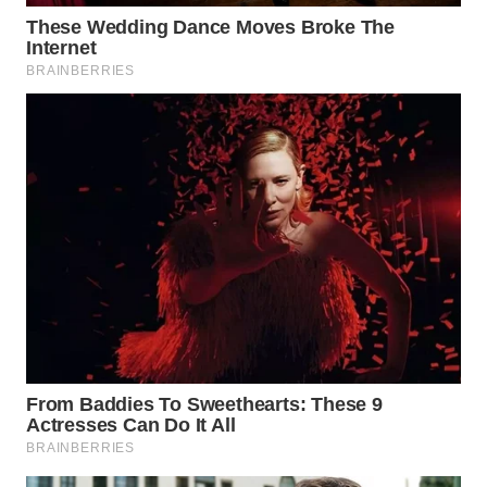
WN
INDRAMAYU
WN
KUNINGAN
WN
MAJALENGKA
WN
SUBANG
WN
SUKABUMI
WN
PURWAKARTA