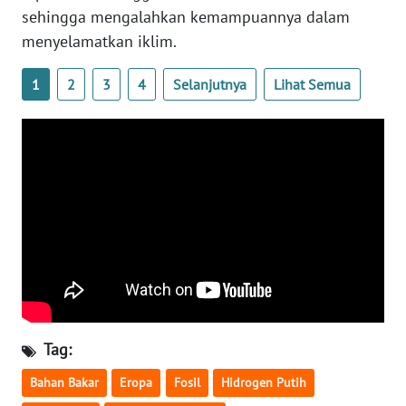
sehingga mengalahkan kemampuannya dalam
WN
menyelamatkan iklim.
SERAMBI
1
2
3
4
Selanjutnya
Lihat Semua
WN
JAMBI
WN
SULTRA
WN
NTB
WN
SULTENG
Tag:
WN
Bahan Bakar
Eropa
Fosil
Hidrogen Putih
SULBAR