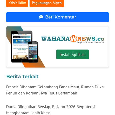
Krisis Iklim
Pegunungan Alpen
WN
BABEL
Beri Komentar
WN
SUMBAR
WN
SUMSEL
Install Aplikasi
WN
BENGKULU
Berita Terkait
WN
Prancis Dihantam Gelombang Panas Maut, Rumah Duka
LAMPUNG
Penuh dan Korban Jiwa Terus Bertambah
WN
Dunia Diingatkan Bersiap, El Nino 2026 Berpotensi
JATENG
Menghantam Lebih Keras