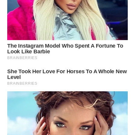
WN
BOGOR
WN
DEPOK
WN
TAPANULI
UTARA
WN
SAMOSIR
WN
PADANG
LAWAS