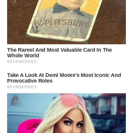
TAPANULI
TENGAH
WN DELI
SERDANG
WN
TEBING
TINGGI
WN
PAKPAK
WN
KARAWANG
WN
BEKASI