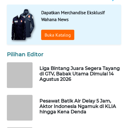
Wahana
Dapatkan Merchandise Eksklusif
Media
Group
Wahana News
WAHANA
Buka Katalog
NEWS
WAHANA
Pilihan Editor
TANI
Liga Bintang Juara Segera Tayang
WAHANA
di GTV, Babak Utama Dimulai 14
ADVOKAT
Agustus 2026
WAHANA
INFRASTRUKTUR
Pesawat Batik Air Delay 5 Jam,
Aktor Indonesia Ngamuk di KLIA
hingga Kena Denda
WAHANA
KONSUMEN