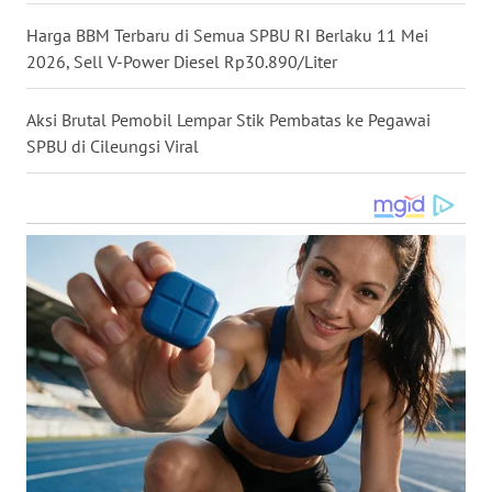
WN
Harga BBM Terbaru di Semua SPBU RI Berlaku 11 Mei
NUSANTARA
2026, Sell V-Power Diesel Rp30.890/Liter
WN
Aksi Brutal Pemobil Lempar Stik Pembatas ke Pegawai
JOGJA
SPBU di Cileungsi Viral
WN
JATIM
WN
BALI
WN
KALBAR
WN
KALTENG