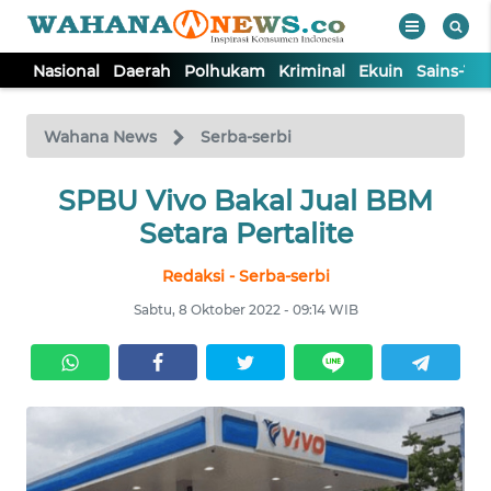
Nasional
Daerah
Polhukam
Kriminal
Ekuin
Sains-Te
WAHANA
Tutup
TV
Wahana News
Serba-serbi
NASIONAL
SPBU Vivo Bakal Jual BBM
Setara Pertalite
DAERAH
Redaksi - Serba-serbi
Sabtu, 8 Oktober 2022 - 09:14 WIB
POLHUKAM
KRIMINAL
EKUIN