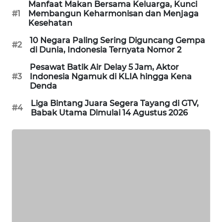
Manfaat Makan Bersama Keluarga, Kunci
WAHANA
#1
Membangun Keharmonisan dan Menjaga
DESA
Kesehatan
WISATA
10 Negara Paling Sering Diguncang Gempa
#2
di Dunia, Indonesia Ternyata Nomor 2
LAPAK
Pesawat Batik Air Delay 5 Jam, Aktor
WAHANA
#3
Indonesia Ngamuk di KLIA hingga Kena
Denda
Wahana
Network
Liga Bintang Juara Segera Tayang di GTV,
#4
Babak Utama Dimulai 14 Agustus 2026
KONSUMEN
LISTRIK
MASYARAKAT
KELISTRIKAN
WALINKI
ID