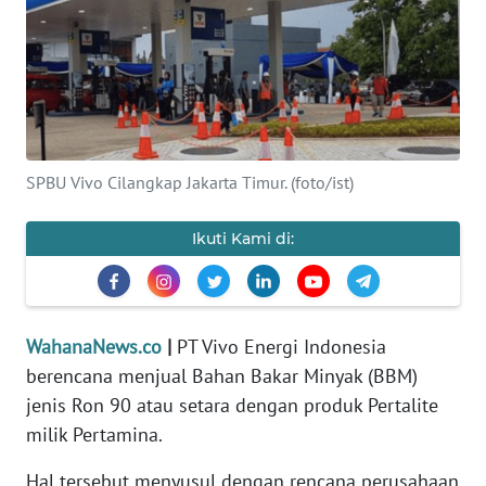
SAINS-TEKNO
KESEHATAN
INTERNASIONAL
SPBU Vivo Cilangkap Jakarta Timur. (foto/ist)
SERBA-SERBI
Ikuti Kami di:
PENDIDIKAN
OLAHRAGA
WahanaNews.co
|
PT Vivo Energi Indonesia
berencana menjual Bahan Bakar Minyak (BBM)
OPINI
jenis Ron 90 atau setara dengan produk Pertalite
milik Pertamina.
EDITORIAL
Hal tersebut menyusul dengan rencana perusahaan