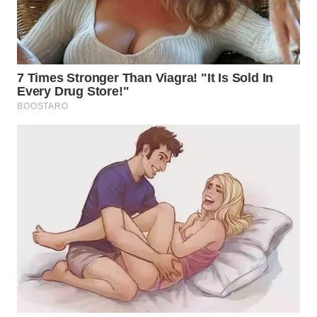
TAPANULI
TENGAH
WN DELI
SERDANG
WN
TEBING
TINGGI
WN
PAKPAK
WN
KARAWANG
WN
BEKASI