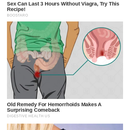
WN
BOGOR
WN
DEPOK
WN
TAPANULI
UTARA
WN
SAMOSIR
WN
PADANG
LAWAS