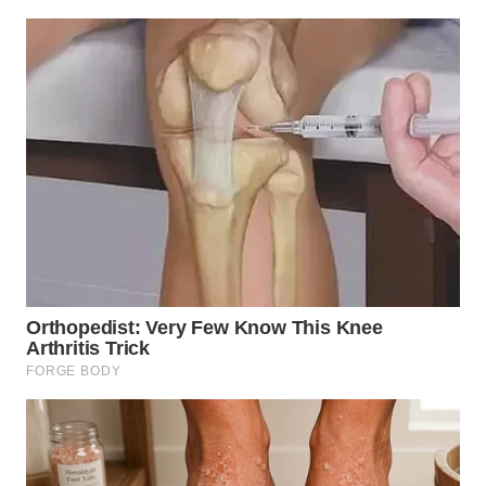
WN
MALUKU
WN
MALUT
WN
DAIRI
WN
DANAU
TOBA
WN
NIAS
WN
LANGKAT