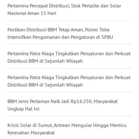
Pertamina Percepat Distribusi, Stok Pertalite dan Solar
WN
Nasional Aman 15 Hari
BABEL
Pastikan Distribusi BBM Tetap Aman, Polres Toba
WN
Intensifkan Pengamanan dan Pengaturan di SPBU
SUMBAR
Pertamina Patra Niaga Tingkatkan Penyaluran dan Perkuat
WN
Distribusi BBM di Sejumlah Wilayah
SUMSEL
Pertamina Patra Niaga Tingkatkan Penyaluran dan Perkuat
WN
BENGKULU
Distribusi BBM di Sejumlah Wilayah
WN
BBM Jenis Pertamax Naik Jadi Rp16.250, Masyarakat
LAMPUNG
Ungkap Hal Ini
WN
Krisis Solar di Sumut, Antrean Mengular Hingga Memicu
JATENG
Keresahan Masyarakat