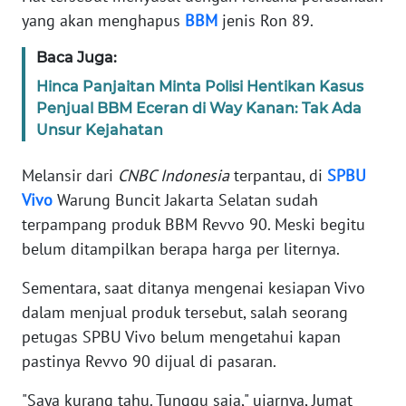
Informasi
yang akan menghapus
BBM
jenis Ron 89.
INDEKS
Baca Juga:
BERITA
Hinca Panjaitan Minta Polisi Hentikan Kasus
Penjual BBM Eceran di Way Kanan: Tak Ada
KONTAK
Unsur Kejahatan
KAMI
Melansir dari
CNBC Indonesia
terpantau, di
SPBU
INFO
Vivo
Warung Buncit Jakarta Selatan sudah
IKLAN
terpampang produk BBM Revvo 90. Meski begitu
belum ditampilkan berapa harga per liternya.
TENTANG
KAMI
Sementara, saat ditanya mengenai kesiapan Vivo
dalam menjual produk tersebut, salah seorang
PEDOMAN
MEDIA
petugas SPBU Vivo belum mengetahui kapan
SIBER
pastinya Revvo 90 dijual di pasaran.
"Saya kurang tahu. Tunggu saja," ujarnya, Jumat
REDAKSI