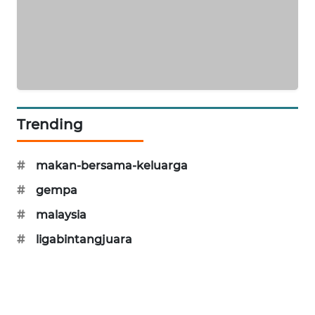
MAWAKA
ID
MARTABAT
NET
Trending
PLN
WATCH
#
makan-bersama-keluarga
MKLI
#
gempa
#
malaysia
LPKKI
#
ligabintangjuara
LKKI
KOPEKLIN