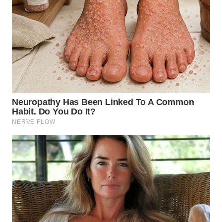
WN
TAPANULI
SELATAN
WN
TANJUNG
LESUNG
WN
KARO
WN
SIMALUNGUN
WN
LABUHANBATU
WN