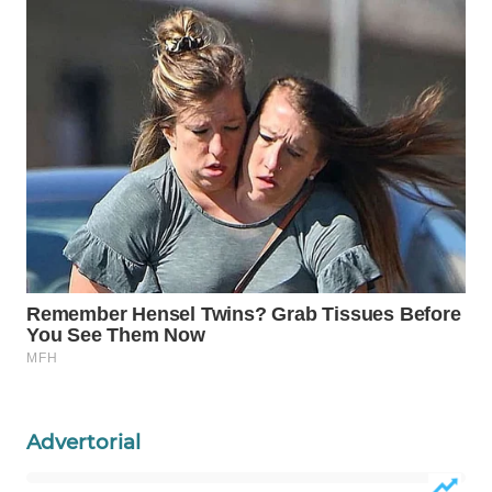
WN
NATUNA
WN
BINTAN
WN
MANDALIKA
WN
LIKUPANG
WN
LABUANBAJO
Advertorial
WN
BORNEO