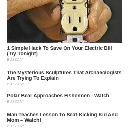
WN
INDRAMAYU
WN
KUNINGAN
WN
MAJALENGKA
WN
SUBANG
WN
SUKABUMI
WN
PURWAKARTA