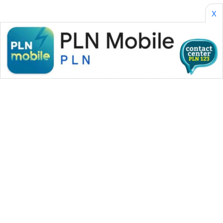
SONYA
ASA
X
NEWS
WAHANA MEDIA GROUP
|
|
|
WAHANA NEWS co
WAHANA TANI
WAHANA ADVOKAT
|
|
WAHANA INFRASTRUKTUR
WAHANA KONSUMEN