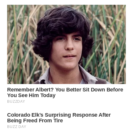
WN
PRIANGAN
TIMUR
WN
SEMARANG
WN
SOLO
WN
BOROBUDUR
WN
MADURA
WN
SURABAYA