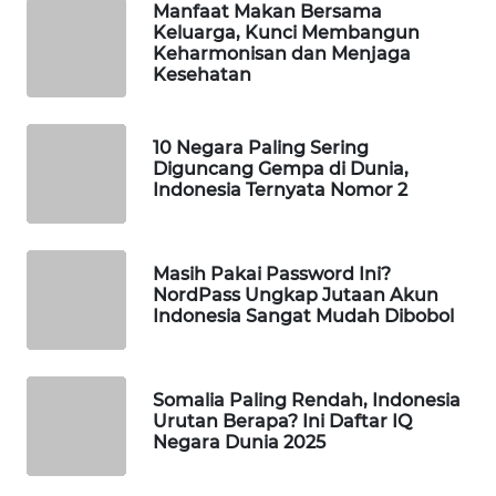
Manfaat Makan Bersama
Keluarga, Kunci Membangun
WAHANA
Keharmonisan dan Menjaga
LISTRIK
Kesehatan
WAHANA
TRAVEL
10 Negara Paling Sering
Diguncang Gempa di Dunia,
Indonesia Ternyata Nomor 2
WAHANA
TV
Masih Pakai Password Ini?
WAHANANEWS
NordPass Ungkap Jutaan Akun
ID
Indonesia Sangat Mudah Dibobol
WAHANANEWS
CO ID
Somalia Paling Rendah, Indonesia
Urutan Berapa? Ini Daftar IQ
WAHANANEWS
Negara Dunia 2025
NET