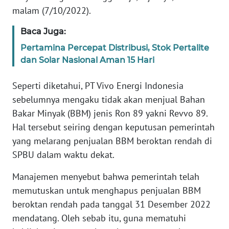
malam (7/10/2022).
KARIR
Baca Juga:
Pertamina Percepat Distribusi, Stok Pertalite
DISCLAIMER
dan Solar Nasional Aman 15 Hari
Wahana
Seperti diketahui, PT Vivo Energi Indonesia
News
Regional
sebelumnya mengaku tidak akan menjual Bahan
Bakar Minyak (BBM) jenis Ron 89 yakni Revvo 89.
WN
Hal tersebut seiring dengan keputusan pemerintah
SUMUT
yang melarang penjualan BBM beroktan rendah di
SPBU dalam waktu dekat.
WN
JAKARTA
Manajemen menyebut bahwa pemerintah telah
memutuskan untuk menghapus penjualan BBM
WN
beroktan rendah pada tanggal 31 Desember 2022
JABAR
mendatang. Oleh sebab itu, guna mematuhi