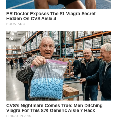
WN
KALTARA
WN
KALSEL
WN
KALTIM
WN
SULSEL
WN
GORONTALO
WN
SULUT