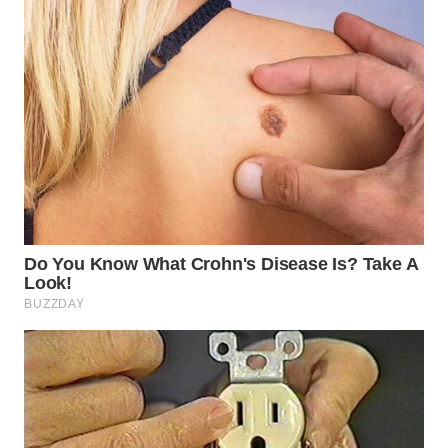
WN
SUMEDANG
WN
CIANJUR
WN
KEPULAUAN
SERIBU
WN
TANGERANG
WN
BINJAI
WN
CIREBON