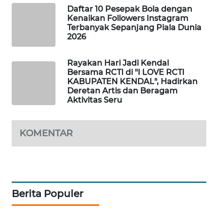
Daftar 10 Pesepak Bola dengan
WAHANA
Kenaikan Followers Instagram
SPORT
Terbanyak Sepanjang Piala Dunia
2026
WAHANA
UMKM
Rayakan Hari Jadi Kendal
Bersama RCTI di "I LOVE RCTI
KABUPATEN KENDAL", Hadirkan
WAHANA
Deretan Artis dan Beragam
SELEB
Aktivitas Seru
WAHANA
PERSONA
KOMENTAR
WAHANA
OTOMOTIF
Berita Populer
WAHANA
HEALTH