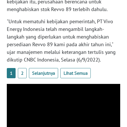
kebijakan itu, perusahaan berencana untuk
WN
menghabiskan stok Revvo 89 terlebih dahulu.
BANTEN
"Untuk mematuhi kebijakan pemerintah, PT Vivo
WN
Energy Indonesia telah mengambil langkah-
NTT
langkah yang diperlukan untuk menghabiskan
persediaan Revvo 89 kami pada akhir tahun ini,"
WN
ujar manajemen melalui keterangan tertulis yang
KEPRI
dikutip CNBC Indonesia, Selasa (6/9/2022).
WN
1
2
Selanjutnya
Lihat Semua
PAPUA
WN
PAPUA
BARAT
WN
RIAU