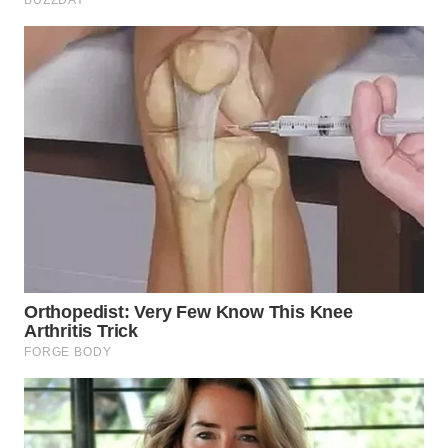
WN
TAPANULI
SELATAN
WN
TANJUNG
LESUNG
WN
KARO
WN
SIMALUNGUN
WN
LABUHANBATU
WN