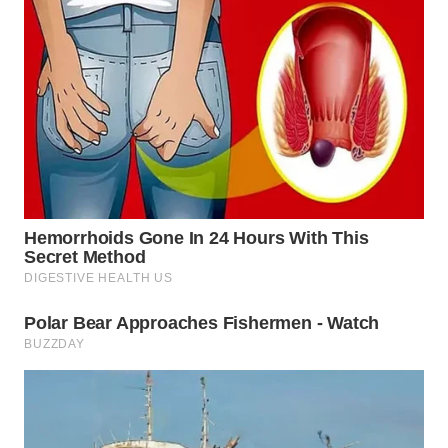
WN
PRIANGAN
TIMUR
WN
SEMARANG
WN
SOLO
WN
BOROBUDUR
WN
MADURA
WN
SURABAYA