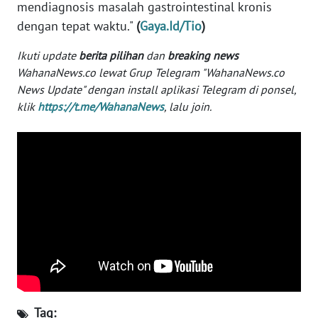
mendiagnosis masalah gastrointestinal kronis
WN
dengan tepat waktu."
(
Gaya.Id/Tio
)
BANTEN
Ikuti update
berita pilihan
dan
breaking news
WN
WahanaNews.co lewat Grup Telegram "WahanaNews.co
NTT
News Update" dengan install aplikasi Telegram di ponsel,
klik
https://t.me/WahanaNews
, lalu join.
WN
KEPRI
WN
PAPUA
WN
PAPUA
BARAT
WN
RIAU
Tag: