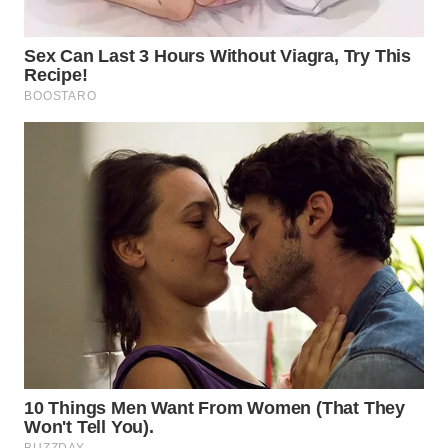
WN
MALUKU
WN
MALUT
WN
DAIRI
WN
DANAU
TOBA
WN
NIAS
WN
LANGKAT