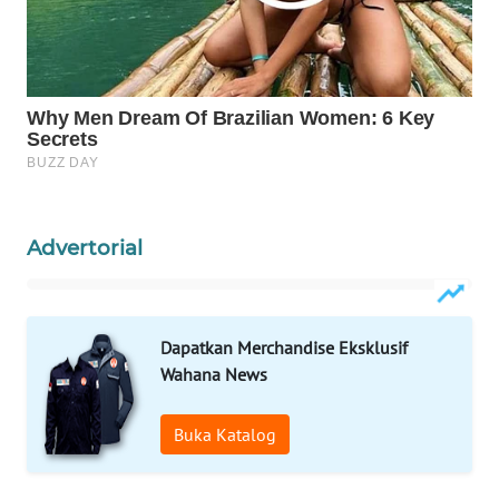
Wahana
Media
Group
WAHANA
NEWS
WAHANA
TANI
Advertorial
WAHANA
ADVOKAT
Dapatkan Merchandise Eksklusif
WAHANA
Wahana News
INFRASTRUKTUR
Buka Katalog
WAHANA
KONSUMEN