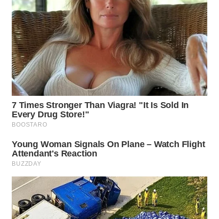
TAPANULI
TENGAH
WN DELI
SERDANG
WN
TEBING
TINGGI
WN
PAKPAK
WN
KARAWANG
WN
BEKASI