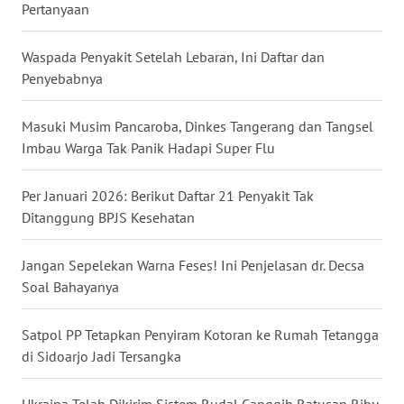
Pertanyaan
WN
BABEL
Waspada Penyakit Setelah Lebaran, Ini Daftar dan
Penyebabnya
WN
SUMBAR
Masuki Musim Pancaroba, Dinkes Tangerang dan Tangsel
Imbau Warga Tak Panik Hadapi Super Flu
WN
SUMSEL
Per Januari 2026: Berikut Daftar 21 Penyakit Tak
Ditanggung BPJS Kesehatan
WN
BENGKULU
Jangan Sepelekan Warna Feses! Ini Penjelasan dr. Decsa
Soal Bahayanya
WN
LAMPUNG
Satpol PP Tetapkan Penyiram Kotoran ke Rumah Tetangga
di Sidoarjo Jadi Tersangka
WN
JATENG
Ukraina Telah Dikirim Sistem Rudal Canggih Ratusan Ribu