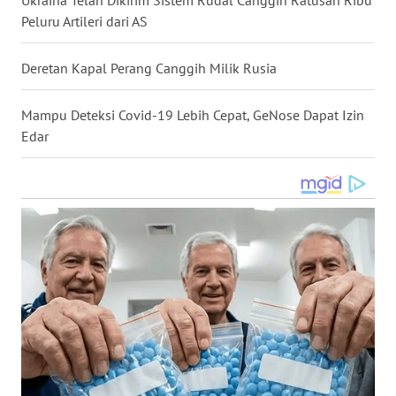
Peluru Artileri dari AS
WN
NUSANTARA
Deretan Kapal Perang Canggih Milik Rusia
WN
JOGJA
Mampu Deteksi Covid-19 Lebih Cepat, GeNose Dapat Izin
Edar
WN
JATIM
WN
BALI
WN
KALBAR
WN
KALTENG