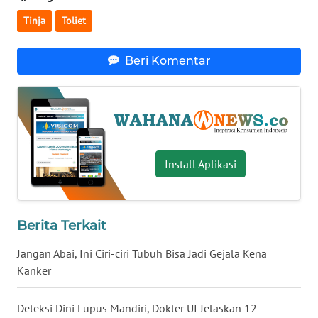
Tinja
Toliet
WN
SERAMBI
Beri Komentar
WN
JAMBI
WN
SULTRA
Install Aplikasi
WN
NTB
Berita Terkait
WN
SULTENG
Jangan Abai, Ini Ciri-ciri Tubuh Bisa Jadi Gejala Kena
Kanker
WN
SULBAR
Deteksi Dini Lupus Mandiri, Dokter UI Jelaskan 12