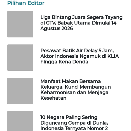
Pilihan Editor
WAHANA
LISTRIK
Liga Bintang Juara Segera Tayang
di GTV, Babak Utama Dimulai 14
Agustus 2026
WAHANA
TRAVEL
Pesawat Batik Air Delay 5 Jam,
WAHANA
Aktor Indonesia Ngamuk di KLIA
TV
hingga Kena Denda
WAHANANEWS
ID
Manfaat Makan Bersama
Keluarga, Kunci Membangun
Keharmonisan dan Menjaga
WAHANANEWS
Kesehatan
CO ID
WAHANANEWS
10 Negara Paling Sering
NET
Diguncang Gempa di Dunia,
Indonesia Ternyata Nomor 2