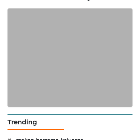
MAWAKA
ID
MARTABAT
NET
PLN
WATCH
MKLI
LPKKI
LKKI
Trending
KOPEKLIN