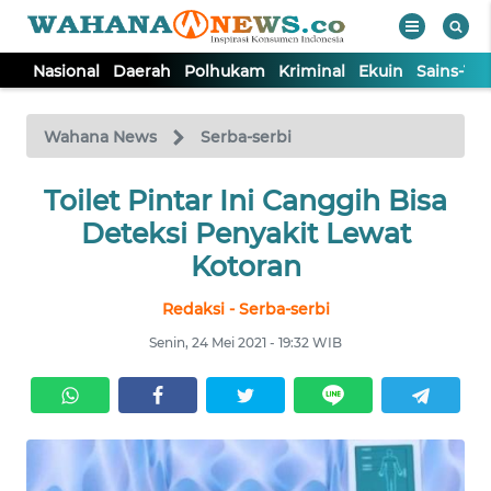
Nasional
Daerah
Polhukam
Kriminal
Ekuin
Sains-Te
WAHANA
Tutup
TV
Wahana News
Serba-serbi
NASIONAL
Toilet Pintar Ini Canggih Bisa
Deteksi Penyakit Lewat
DAERAH
Kotoran
Redaksi - Serba-serbi
POLHUKAM
Senin, 24 Mei 2021 - 19:32 WIB
KRIMINAL
EKUIN