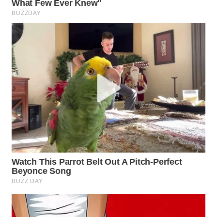
WN
INDRAMAYU
WN
KUNINGAN
WN
MAJALENGKA
WN
SUBANG
WN
SUKABUMI
WN
PURWAKARTA