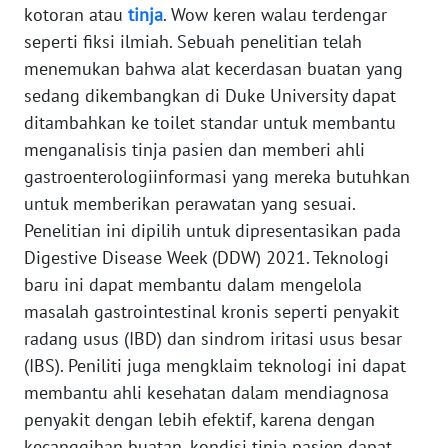
Informasi
kotoran atau
tinja
. Wow keren walau terdengar
seperti fiksi ilmiah. Sebuah penelitian telah
INDEKS
menemukan bahwa alat kecerdasan buatan yang
BERITA
sedang dikembangkan di Duke University dapat
ditambahkan ke toilet standar untuk membantu
KONTAK
KAMI
menganalisis tinja pasien dan memberi ahli
gastroenterologiinformasi yang mereka butuhkan
INFO
untuk memberikan perawatan yang sesuai.
IKLAN
Penelitian ini dipilih untuk dipresentasikan pada
Digestive Disease Week (DDW) 2021. Teknologi
TENTANG
baru ini dapat membantu dalam mengelola
KAMI
masalah gastrointestinal kronis seperti penyakit
radang usus (IBD) dan sindrom iritasi usus besar
PEDOMAN
(IBS). Peniliti juga mengklaim teknologi ini dapat
MEDIA
SIBER
membantu ahli kesehatan dalam mendiagnosa
penyakit dengan lebih efektif, karena dengan
REDAKSI
kecanggihan buatan, kondisi tinja pasien dapat