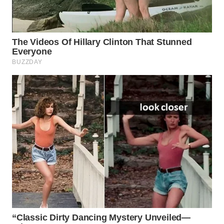
WN
SUMEDANG
WN
CIANJUR
WN
KEPULAUAN
SERIBU
WN
TANGERANG
WN
BINJAI
WN
CIREBON