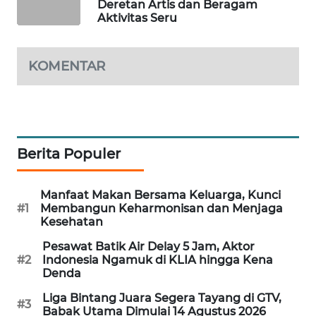
Deretan Artis dan Beragam
WAHANA
Aktivitas Seru
DESA
WISATA
KOMENTAR
LAPAK
WAHANA
Wahana
Network
Berita Populer
KONSUMEN
Manfaat Makan Bersama Keluarga, Kunci
LISTRIK
#1
Membangun Keharmonisan dan Menjaga
Kesehatan
MASYARAKAT
Pesawat Batik Air Delay 5 Jam, Aktor
KELISTRIKAN
#2
Indonesia Ngamuk di KLIA hingga Kena
Denda
WALINKI
Liga Bintang Juara Segera Tayang di GTV,
ID
#3
Babak Utama Dimulai 14 Agustus 2026