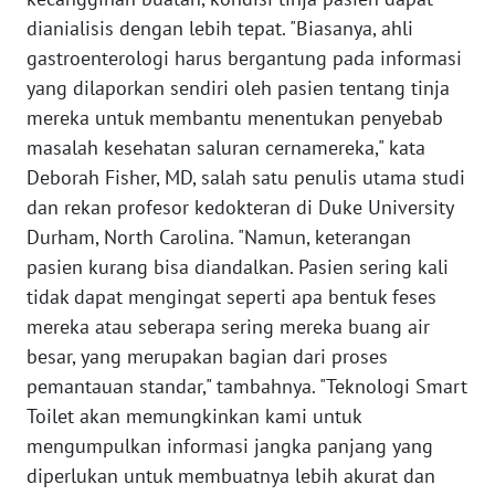
dianialisis dengan lebih tepat. "Biasanya, ahli
KARIR
gastroenterologi harus bergantung pada informasi
yang dilaporkan sendiri oleh pasien tentang tinja
DISCLAIMER
mereka untuk membantu menentukan penyebab
masalah kesehatan saluran cernamereka," kata
Wahana
Deborah Fisher, MD, salah satu penulis utama studi
News
dan rekan profesor kedokteran di Duke University
Regional
Durham, North Carolina. "Namun, keterangan
pasien kurang bisa diandalkan. Pasien sering kali
WN
SUMUT
tidak dapat mengingat seperti apa bentuk feses
mereka atau seberapa sering mereka buang air
WN
besar, yang merupakan bagian dari proses
JAKARTA
pemantauan standar," tambahnya. "Teknologi Smart
Toilet akan memungkinkan kami untuk
WN
mengumpulkan informasi jangka panjang yang
JABAR
diperlukan untuk membuatnya lebih akurat dan