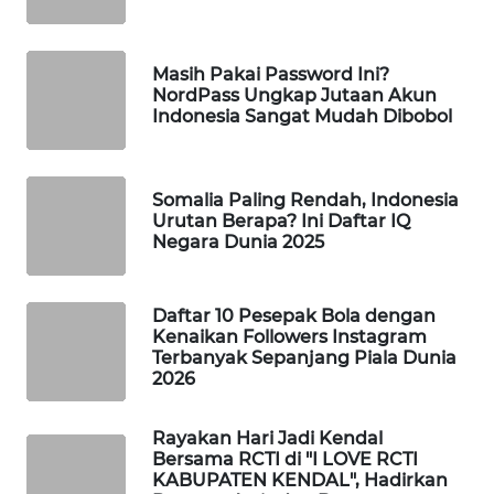
WAHANA
SPORT
Masih Pakai Password Ini?
NordPass Ungkap Jutaan Akun
WAHANA
Indonesia Sangat Mudah Dibobol
UMKM
WAHANA
Somalia Paling Rendah, Indonesia
SELEB
Urutan Berapa? Ini Daftar IQ
Negara Dunia 2025
WAHANA
PERSONA
Daftar 10 Pesepak Bola dengan
Kenaikan Followers Instagram
WAHANA
Terbanyak Sepanjang Piala Dunia
OTOMOTIF
2026
WAHANA
Rayakan Hari Jadi Kendal
Bersama RCTI di "I LOVE RCTI
HEALTH
KABUPATEN KENDAL", Hadirkan