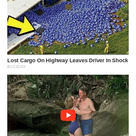
WN
BOGOR
WN
DEPOK
WN
TAPANULI
UTARA
WN
SAMOSIR
WN
PADANG
LAWAS