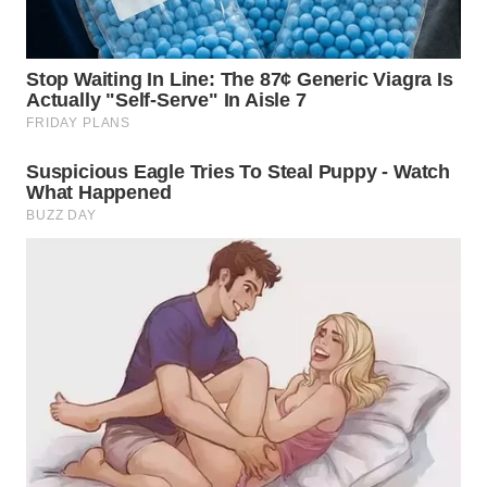
WN
KALTARA
WN
KALSEL
WN
KALTIM
WN
SULSEL
WN
GORONTALO
WN
SULUT