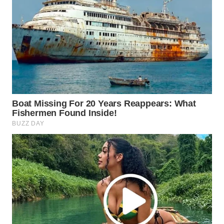
WN
NATUNA
WN
BINTAN
WN
MANDALIKA
WN
LIKUPANG
WN
LABUANBAJO
WN
BORNEO