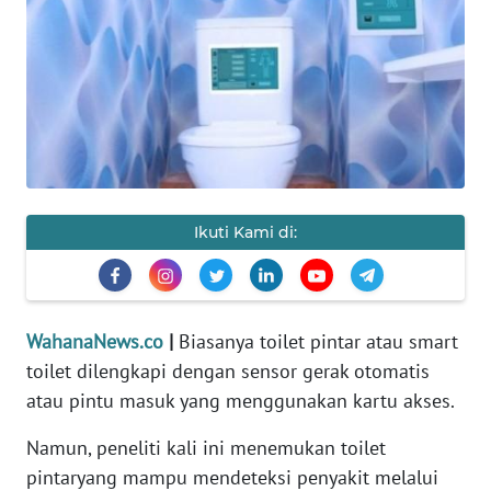
SAINS-TEKNO
KESEHATAN
INTERNASIONAL
SERBA-SERBI
Ikuti Kami di:
PENDIDIKAN
OLAHRAGA
WahanaNews.co
|
Biasanya toilet pintar atau smart
toilet dilengkapi dengan sensor gerak otomatis
OPINI
atau pintu masuk yang menggunakan kartu akses.
EDITORIAL
Namun, peneliti kali ini menemukan toilet
pintaryang mampu mendeteksi penyakit melalui