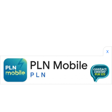
SONYA
ASA
NEWS
X