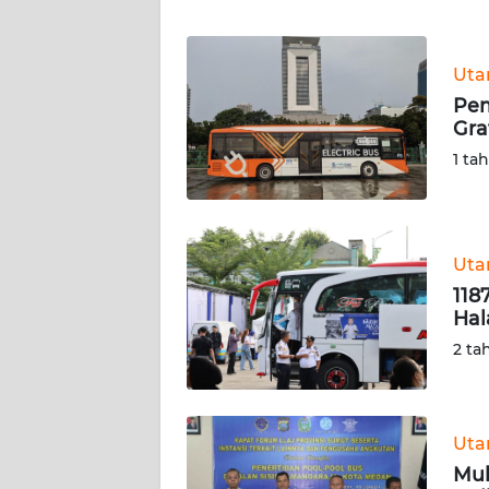
WN
Ut
NTT
Pem
Gra
WN
KEPRI
1 ta
WN
PAPUA
Ut
118
WN
Hal
PAPUA
BARAT
2 ta
WN
RIAU
Ut
Mul
WN