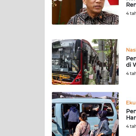
NUSANTARA
Re
4 ta
WN
JOGJA
WN
JATIM
Nas
Pem
WN
di 
BALI
4 ta
WN
KALBAR
Eku
WN
Pen
KALTENG
Ha
4 ta
WN