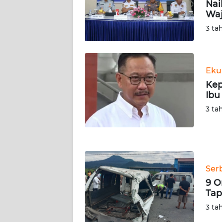
Nai
SERAMBI
Waj
3 ta
WN
JAMBI
WN
Eku
SULTRA
Kep
Ibu
WN
3 ta
NTB
WN
SULTENG
Ser
WN
9 O
SULBAR
Tap
3 ta
WN