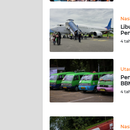
KALTARA
WN
Nas
KALSEL
Lib
Pen
WN
4 ta
KALTIM
WN
SULSEL
Ut
Pem
WN
BBM
GORONTALO
4 ta
WN
SULUT
WN
Nas
MALUKU