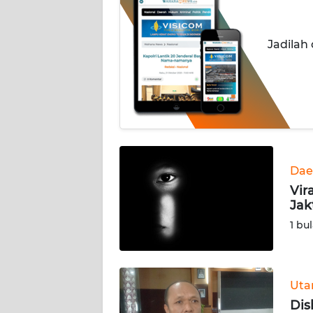
INDEKS
BERITA
Jadilah
KONTAK
KAMI
INFO
IKLAN
TENTANG
Dae
KAMI
Vir
Jak
PEDOMAN
1 bu
MEDIA
SIBER
REDAKSI
Ut
Dis