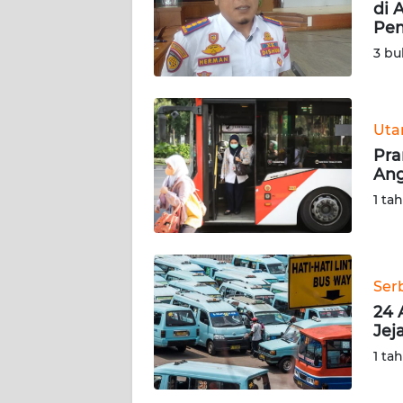
KARIR
di 
Pem
3 bu
DISCLAIMER
Wahana
News
Ut
Regional
Pra
An
WN
1 ta
SUMUT
WN
JAKARTA
Ser
24 
WN
Jej
JABAR
1 ta
WN
BANTEN