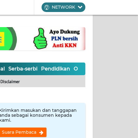
NETWORK
al
Serba-serbi
Pendidikan
Olahraga
Opini
Editoria
Disclaimer
Kirimkan masukan dan tanggapan
anda sebagai konsumen kepada
kami.
Suara Pembaca