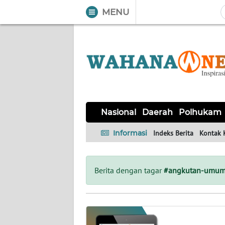
MENU
WAHANA
Tutup
TV
NASIONAL
DAERAH
POLHUKAM
KRIMINAL
EKUIN
SAINS-
KESEHATAN
INTERNASIONAL
Nasional
Daerah
Polhukam
TEKNO
Informasi
Indeks Berita
Kontak 
SERBA-
PENDIDIKAN
OLAHRAGA
OPINI
SERBI
Berita dengan tagar
#angkutan-umu
EDITORIAL
Informasi