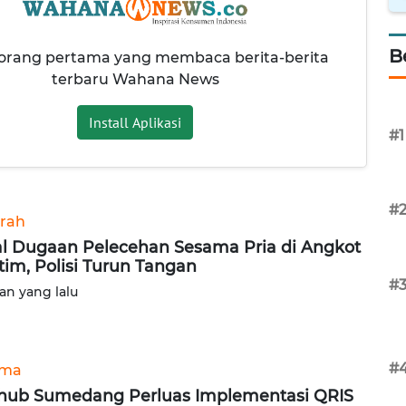
B
 orang pertama yang membaca berita-berita
terbaru Wahana News
Install Aplikasi
#1
#
rah
al Dugaan Pelecehan Sesama Pria di Angkot
tim, Polisi Turun Tangan
#
lan yang lalu
#
ama
hub Sumedang Perluas Implementasi QRIS