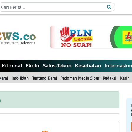
Kriminal
Ekuin
Sains-Tekno
Kesehatan
Internasion
Kami
Info Iklan
Tentang Kami
Pedoman Media Siber
Redaksi
Karir
m