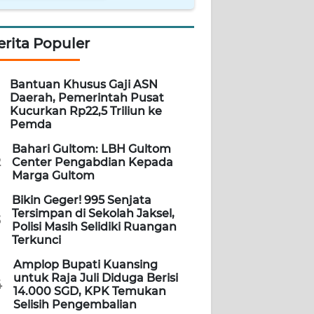
erita Populer
Bantuan Khusus Gaji ASN
Daerah, Pemerintah Pusat
Kucurkan Rp22,5 Triliun ke
Pemda
Bahari Gultom: LBH Gultom
2
Center Pengabdian Kepada
Marga Gultom
Bikin Geger! 995 Senjata
Tersimpan di Sekolah Jaksel,
3
Polisi Masih Selidiki Ruangan
Terkunci
Amplop Bupati Kuansing
untuk Raja Juli Diduga Berisi
4
14.000 SGD, KPK Temukan
Selisih Pengembalian