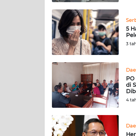
BABEL
WN
Ser
SUMBAR
5 H
Pel
WN
3 ta
SUMSEL
WN
Dae
BENGKULU
PO
di 
WN
Dib
LAMPUNG
4 ta
WN
JATENG
Dae
WN
Her