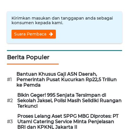
WN
NUSANTARA
Kirimkan masukan dan tanggapan anda sebagai
konsumen kepada kami.
WN
Suara Pembaca
JOGJA
WN
JATIM
Berita Populer
WN
Bantuan Khusus Gaji ASN Daerah,
BALI
#1
Pemerintah Pusat Kucurkan Rp22,5 Triliun
ke Pemda
WN
Bikin Geger! 995 Senjata Tersimpan di
KALBAR
#2
Sekolah Jaksel, Polisi Masih Selidiki Ruangan
Terkunci
WN
Proses Lelang Aset SPPG MBG Diprotes: PT
KALTENG
#3
Utami Catering Service Minta Penjelasan
BRI dan KPKNL Jakarta II