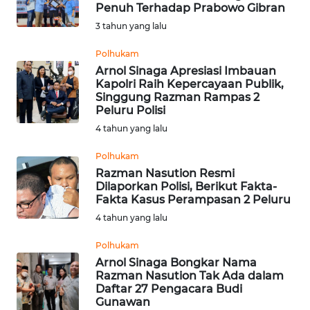
SAINS-TEKNO
Penuh Terhadap Prabowo Gibran
3 tahun yang lalu
KESEHATAN
Polhukam
Arnol Sinaga Apresiasi Imbauan
Kapolri Raih Kepercayaan Publik,
INTERNASIONAL
Singgung Razman Rampas 2
Peluru Polisi
SERBA-SERBI
4 tahun yang lalu
Polhukam
PENDIDIKAN
Razman Nasution Resmi
Dilaporkan Polisi, Berikut Fakta-
Fakta Kasus Perampasan 2 Peluru
OLAHRAGA
4 tahun yang lalu
OPINI
Polhukam
Arnol Sinaga Bongkar Nama
Razman Nasution Tak Ada dalam
EDITORIAL
Daftar 27 Pengacara Budi
Gunawan