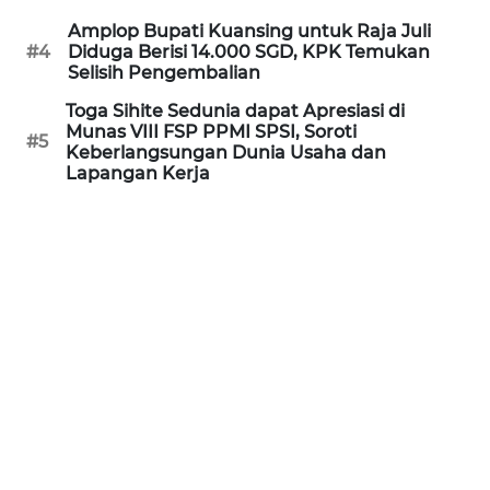
WN
Amplop Bupati Kuansing untuk Raja Juli
KALTARA
#4
Diduga Berisi 14.000 SGD, KPK Temukan
Selisih Pengembalian
WN
Toga Sihite Sedunia dapat Apresiasi di
KALSEL
Munas VIII FSP PPMI SPSI, Soroti
#5
Keberlangsungan Dunia Usaha dan
Lapangan Kerja
WN
KALTIM
WN
SULSEL
WN
GORONTALO
WN
SULUT