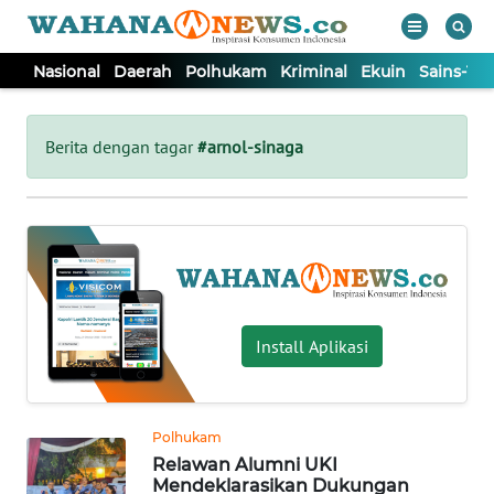
Nasional
Daerah
Polhukam
Kriminal
Ekuin
Sains-Te
WAHANA
Tutup
TV
Berita dengan tagar
#arnol-sinaga
NASIONAL
DAERAH
POLHUKAM
Install Aplikasi
KRIMINAL
Polhukam
EKUIN
Relawan Alumni UKI
Mendeklarasikan Dukungan