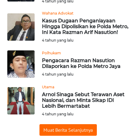
4 tahun yang lalu
WN
Wahana Advokat
BABEL
Kasus Dugaan Penganiayaan
Hingga Dipolisikan ke Polda Metro,
WN
Ini Kata Razman Arif Nasution!
SUMBAR
4 tahun yang lalu
Polhukam
WN
SUMSEL
Pengacara Razman Nasution
Dilaporkan ke Polda Metro Jaya
4 tahun yang lalu
WN
BENGKULU
Utama
Arnol Sinaga Sebut Terawan Aset
WN
Nasional, dan Minta Sikap IDI
LAMPUNG
Lebih Bermartabat
4 tahun yang lalu
WN
JATENG
Muat Berita Selanjutnya