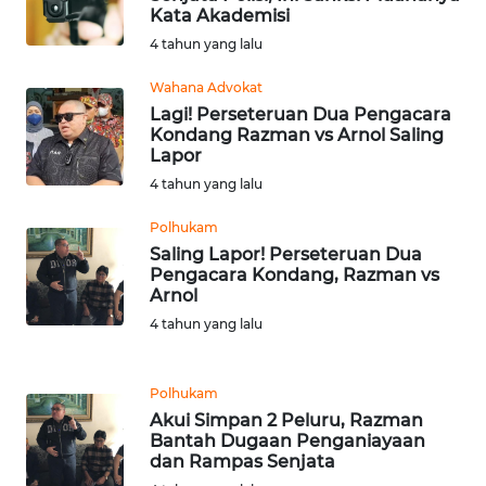
Kata Akademisi
WN
4 tahun yang lalu
SERAMBI
Wahana Advokat
Lagi! Perseteruan Dua Pengacara
WN
Kondang Razman vs Arnol Saling
JAMBI
Lapor
4 tahun yang lalu
WN
SULTRA
Polhukam
Saling Lapor! Perseteruan Dua
Pengacara Kondang, Razman vs
WN
Arnol
NTB
4 tahun yang lalu
WN
SULTENG
Polhukam
Akui Simpan 2 Peluru, Razman
WN
Bantah Dugaan Penganiayaan
SULBAR
dan Rampas Senjata