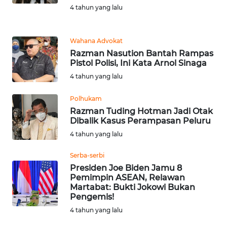
Informasi
4 tahun yang lalu
INDEKS
BERITA
Wahana Advokat
Razman Nasution Bantah Rampas
Pistol Polisi, Ini Kata Arnol Sinaga
KONTAK
KAMI
4 tahun yang lalu
Polhukam
INFO
Razman Tuding Hotman Jadi Otak
IKLAN
Dibalik Kasus Perampasan Peluru
4 tahun yang lalu
TENTANG
KAMI
Serba-serbi
Presiden Joe Biden Jamu 8
PEDOMAN
Pemimpin ASEAN, Relawan
MEDIA
Martabat: Bukti Jokowi Bukan
Pengemis!
SIBER
4 tahun yang lalu
REDAKSI