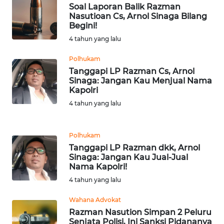
Soal Laporan Balik Razman
WN
Nasutioan Cs, Arnol Sinaga Bilang
BANTEN
Begini!
4 tahun yang lalu
WN
NTT
Polhukam
Tanggapi LP Razman Cs, Arnol
Sinaga: Jangan Kau Menjual Nama
WN
Kapolri
KEPRI
4 tahun yang lalu
WN
PAPUA
Polhukam
Tanggapi LP Razman dkk, Arnol
WN
Sinaga: Jangan Kau Jual-Jual
Nama Kapolri!
PAPUA
BARAT
4 tahun yang lalu
Wahana Advokat
WN
Razman Nasution Simpan 2 Peluru
RIAU
Senjata Polisi, Ini Sanksi Pidananya