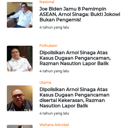
Nasional
Joe Biden Jamu 8 Pemimpin
KARIR
ASEAN, Arnol Sinaga: Bukti Jokowi
Bukan Pengemis!
4 tahun yang lalu
DISCLAIMER
Wahana
Polhukam
News
Dipolisikan Arnol Sinaga Atas
Regional
Kasus Dugaan Pengancaman,
Razman Nasution Lapor Balik
WN
4 tahun yang lalu
SUMUT
Utama
Dipolisikan Arnol Sinaga Atas
WN
Kasus Dugaan Pengancaman
JAKARTA
disertai Kekerasan, Razman
Nasution Lapor Balik
WN
4 tahun yang lalu
JABAR
Wahana Advokat