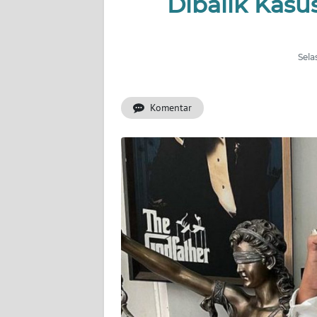
Dibalik Kas
INDEKS
BERITA
Sela
KONTAK
KAMI
Komentar
INFO
IKLAN
TENTANG
KAMI
PEDOMAN
MEDIA
SIBER
REDAKSI