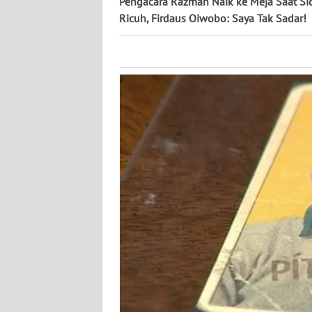
Pengacara Razman Naik ke Meja Saat S
KALTARA
Ricuh, Firdaus Oiwobo: Saya Tak Sadar!
WN
KALSEL
WN
KALTIM
WN
SULSEL
WN
GORONTALO
WN
SULUT
WN
MALUKU