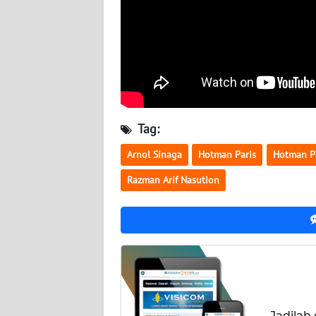
BABEL
WN
SUMBAR
WN
SUMSEL
Tag:
WN
Arnol Sinaga
Hotman Paris
Hotman P
BENGKULU
Razman Arif Nasution
WN
LAMPUNG
WN
JATENG
WN
Jadilah