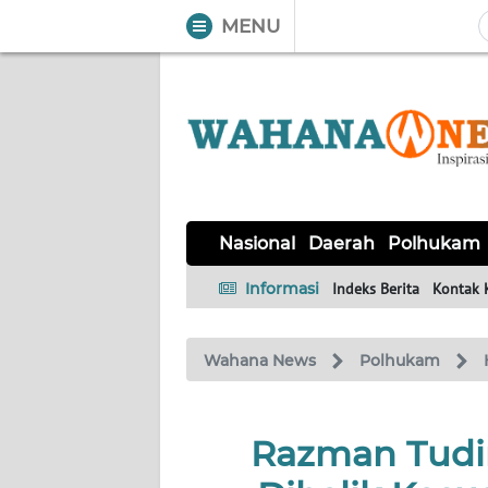
MENU
WAHANA
Tutup
TV
NASIONAL
DAERAH
POLHUKAM
KRIMINAL
EKUIN
SAINS-
KESEHATAN
INTERNASIONAL
Nasional
Daerah
Polhukam
TEKNO
Informasi
Indeks Berita
Kontak 
SERBA-
PENDIDIKAN
OLAHRAGA
OPINI
SERBI
Wahana News
Polhukam
EDITORIAL
Razman Tudi
Informasi