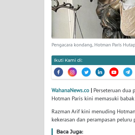
KARIR
DISCLAIMER
Wahana
News
Pengacara kondang, Hotman Paris Huta
Regional
Ikuti Kami di:
WN
SUMUT
WN
WahanaNews.co
|
Perseteruan dua 
JAKARTA
Hotman Paris kini memasuki babak
WN
Razman Arif kini menuding Hotman 
JABAR
kekerasan dan perampasan peluru p
WN
Baca Juga:
BANTEN