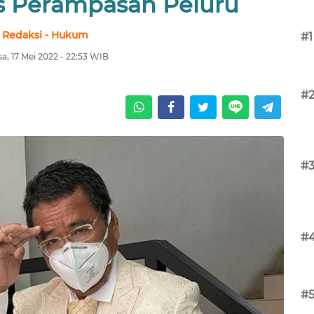
us Perampasan Peluru
Redaksi - Hukum
#1
sa, 17 Mei 2022 - 22:53 WIB
#
#
#
#