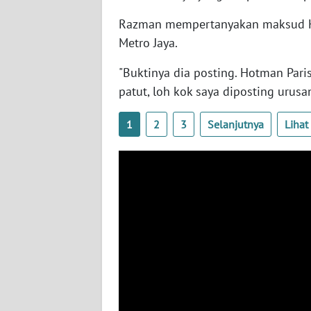
SERAMBI
Razman mempertanyakan maksud Hot
Metro Jaya.
WN
JAMBI
"Buktinya dia posting. Hotman Paris
patut, loh kok saya diposting urus
WN
SULTRA
1
2
3
Selanjutnya
Liha
WN
NTB
WN
SULTENG
WN
SULBAR
WN