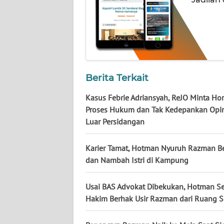
NUSANTARA
WN
JOGJA
WN
Berita Terkait
JATIM
Kasus Febrie Adriansyah, ReJO Minta Ho
WN
Proses Hukum dan Tak Kedepankan Opin
BALI
Luar Persidangan
WN
Karier Tamat, Hotman Nyuruh Razman Be
KALBAR
dan Nambah Istri di Kampung
WN
Usai BAS Advokat Dibekukan, Hotman S
KALTENG
Hakim Berhak Usir Razman dari Ruang 
WN