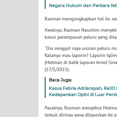
Negara Hukum dan Perkara feb
WN
Razman mengungkapkan hal itu seus
NTT
Awalnya, Razman Nasution menyebu
WN
kasus perampasan peluru yang dila
KEPRI
"Dia senggol saya urusan peluru m
WN
Katanya mau laporin? Laporin Iqlim
PAPUA
(Hotman di balik laporan Arnol Sina
(17/5/2022).
WN
PAPUA
Baca Juga:
BARAT
Kasus Febrie Adriansyah, ReJO
Kedepankan Opini di Luar Pers
WN
RIAU
Pasalnya, Razman menyebut Hotma
terkait dirinya yang dilaporkan ke p
WN