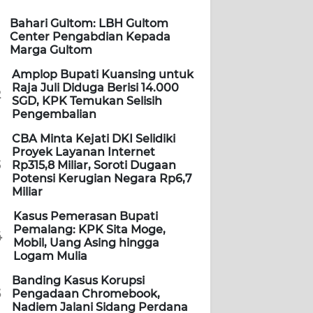
Bahari Gultom: LBH Gultom
Center Pengabdian Kepada
Marga Gultom
Amplop Bupati Kuansing untuk
Raja Juli Diduga Berisi 14.000
2
SGD, KPK Temukan Selisih
Pengembalian
CBA Minta Kejati DKI Selidiki
Proyek Layanan Internet
3
Rp315,8 Miliar, Soroti Dugaan
Potensi Kerugian Negara Rp6,7
Miliar
Kasus Pemerasan Bupati
Pemalang: KPK Sita Moge,
4
Mobil, Uang Asing hingga
Logam Mulia
Banding Kasus Korupsi
5
Pengadaan Chromebook,
Nadiem Jalani Sidang Perdana