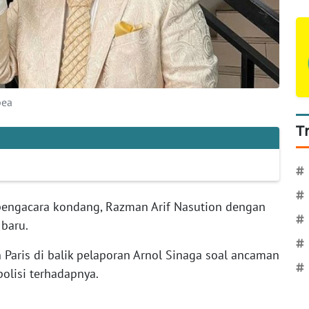
pea
T
#
#
pengacara kondang, Razman Arif Nasution dengan
#
 baru.
#
Paris di balik pelaporan Arnol Sinaga soal ancaman
#
olisi terhadapnya.