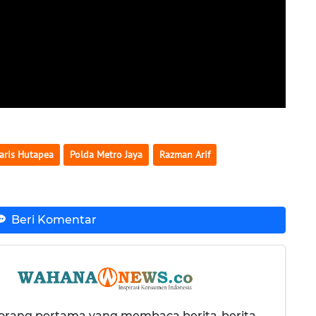
aris Hutapea
Polda Metro Jaya
Razman Arif
Beri Komentar
 orang pertama yang membaca berita-berita