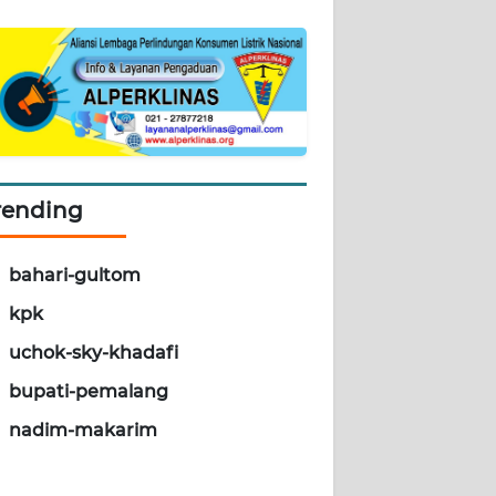
rending
bahari-gultom
kpk
uchok-sky-khadafi
bupati-pemalang
nadim-makarim