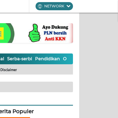
NETWORK
al
Serba-serbi
Pendidikan
Olahraga
Opini
Editoria
Disclaimer
erita Populer