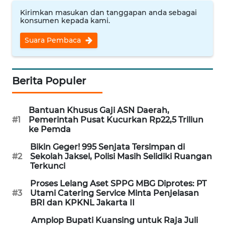
Kirimkan masukan dan tanggapan anda sebagai
WN
konsumen kepada kami.
NUSANTARA
Suara Pembaca
WN
JOGJA
Berita Populer
WN
JATIM
Bantuan Khusus Gaji ASN Daerah,
#1
Pemerintah Pusat Kucurkan Rp22,5 Triliun
WN
ke Pemda
BALI
Bikin Geger! 995 Senjata Tersimpan di
#2
Sekolah Jaksel, Polisi Masih Selidiki Ruangan
WN
Terkunci
KALBAR
Proses Lelang Aset SPPG MBG Diprotes: PT
#3
Utami Catering Service Minta Penjelasan
WN
BRI dan KPKNL Jakarta II
KALTENG
Amplop Bupati Kuansing untuk Raja Juli