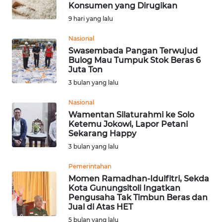
SAINS-TEKNO
Konsumen yang Dirugikan
9 hari yang lalu
KESEHATAN
Nasional
Swasembada Pangan Terwujud
Bulog Mau Tumpuk Stok Beras 6
INTERNASIONAL
Juta Ton
3 bulan yang lalu
SERBA-SERBI
Nasional
Wamentan Silaturahmi ke Solo
PENDIDIKAN
Ketemu Jokowi, Lapor Petani
Sekarang Happy
OLAHRAGA
3 bulan yang lalu
Pemerintahan
OPINI
Momen Ramadhan-Idulfitri, Sekda
Kota Gunungsitoli Ingatkan
Pengusaha Tak Timbun Beras dan
EDITORIAL
Jual di Atas HET
5 bulan yang lalu