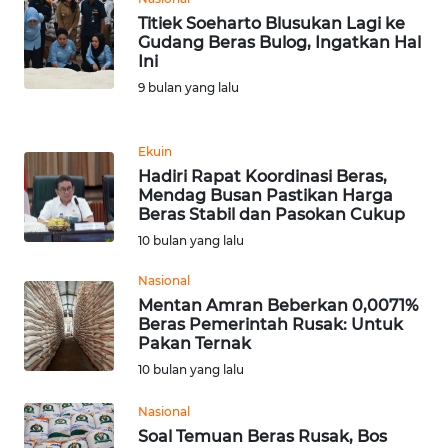
Titiek Soeharto Blusukan Lagi ke
Gudang Beras Bulog, Ingatkan Hal
KARIR
Ini
9 bulan yang lalu
DISCLAIMER
Wahana
Ekuin
News
Hadiri Rapat Koordinasi Beras,
Regional
Mendag Busan Pastikan Harga
Beras Stabil dan Pasokan Cukup
10 bulan yang lalu
WN
SUMUT
Nasional
Mentan Amran Beberkan 0,0071%
WN
Beras Pemerintah Rusak: Untuk
JAKARTA
Pakan Ternak
10 bulan yang lalu
WN
JABAR
Nasional
Soal Temuan Beras Rusak, Bos