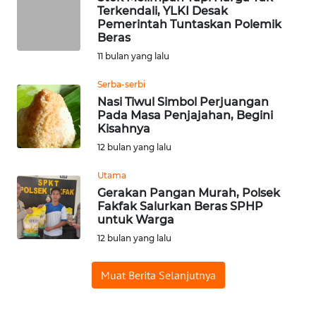
Terkendali, YLKI Desak
WN
Pemerintah Tuntaskan Polemik
BABEL
Beras
11 bulan yang lalu
WN
Serba-serbi
SUMBAR
Nasi Tiwul Simbol Perjuangan
Pada Masa Penjajahan, Begini
WN
Kisahnya
SUMSEL
12 bulan yang lalu
Utama
WN
BENGKULU
Gerakan Pangan Murah, Polsek
Fakfak Salurkan Beras SPHP
untuk Warga
WN
12 bulan yang lalu
LAMPUNG
Muat Berita Selanjutnya
WN
JATENG