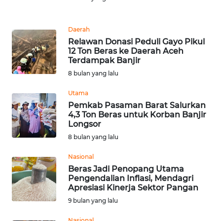
Informasi
INDEKS
Daerah
BERITA
Relawan Donasi Peduli Gayo Pikul
12 Ton Beras ke Daerah Aceh
Terdampak Banjir
KONTAK
KAMI
8 bulan yang lalu
Utama
INFO
Pemkab Pasaman Barat Salurkan
IKLAN
4,3 Ton Beras untuk Korban Banjir
Longsor
TENTANG
8 bulan yang lalu
KAMI
Nasional
Beras Jadi Penopang Utama
PEDOMAN
Pengendalian Inflasi, Mendagri
MEDIA
Apresiasi Kinerja Sektor Pangan
SIBER
9 bulan yang lalu
REDAKSI
Nasional