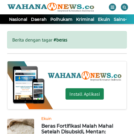
Nasional
Daerah
Polhukam
Kriminal
Ekuin
Sains-Te
WAHANA
Tutup
TV
Berita dengan tagar
#beras
NASIONAL
DAERAH
POLHUKAM
Install Aplikasi
KRIMINAL
Ekuin
EKUIN
Beras Fortifikasi Malah Mahal
Setelah Disubsidi, Mentan: