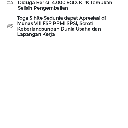
#4
Diduga Berisi 14.000 SGD, KPK Temukan
WN
Selisih Pengembalian
KALTARA
Toga Sihite Sedunia dapat Apresiasi di
Munas VIII FSP PPMI SPSI, Soroti
#5
WN
Keberlangsungan Dunia Usaha dan
KALSEL
Lapangan Kerja
WN
KALTIM
WN
SULSEL
WN
GORONTALO
WN
SULUT