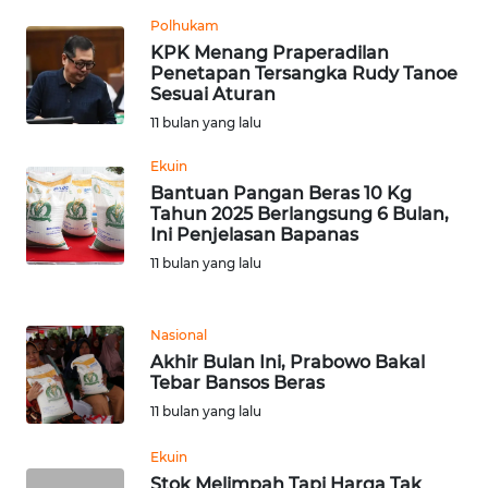
Polhukam
WN
KPK Menang Praperadilan
SERAMBI
Penetapan Tersangka Rudy Tanoe
Sesuai Aturan
WN
11 bulan yang lalu
JAMBI
Ekuin
Bantuan Pangan Beras 10 Kg
WN
Tahun 2025 Berlangsung 6 Bulan,
SULTRA
Ini Penjelasan Bapanas
11 bulan yang lalu
WN
NTB
Nasional
WN
Akhir Bulan Ini, Prabowo Bakal
SULTENG
Tebar Bansos Beras
11 bulan yang lalu
WN
Ekuin
SULBAR
Stok Melimpah Tapi Harga Tak