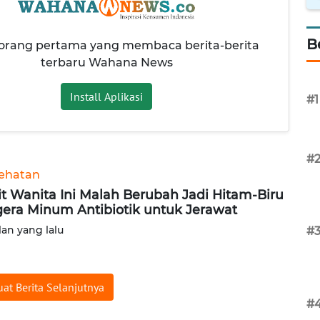
B
 orang pertama yang membaca berita-berita
terbaru Wahana News
Install Aplikasi
#1
#
ehatan
it Wanita Ini Malah Berubah Jadi Hitam-Biru
era Minum Antibiotik untuk Jerawat
lan yang lalu
#
at Berita Selanjutnya
#