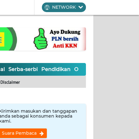
NETWORK
al
Serba-serbi
Pendidikan
Olahraga
Opini
Editoria
Disclaimer
Kirimkan masukan dan tanggapan
anda sebagai konsumen kepada
kami.
Suara Pembaca