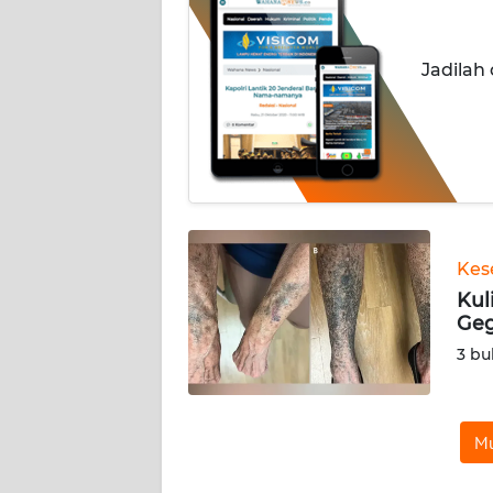
INDEKS
BERITA
Jadilah
KONTAK
KAMI
INFO
IKLAN
TENTANG
Kes
KAMI
Kul
Geg
PEDOMAN
3 bu
MEDIA
SIBER
Mu
REDAKSI