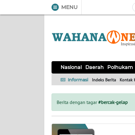
MENU
WAHANA
Tutup
TV
NASIONAL
DAERAH
POLHUKAM
KRIMINAL
EKUIN
SAINS-
KESEHATAN
INTERNASIONAL
Nasional
Daerah
Polhukam
TEKNO
Informasi
Indeks Berita
Kontak 
SERBA-
PENDIDIKAN
OLAHRAGA
OPINI
SERBI
Berita dengan tagar
#bercak-gelap
EDITORIAL
Informasi