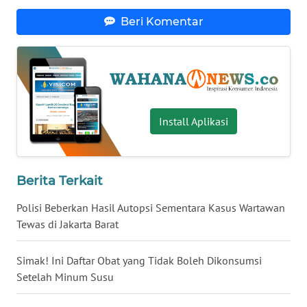
WN
Beri Komentar
BABEL
WN
SUMBAR
Install Aplikasi
WN
SUMSEL
WN
Berita Terkait
BENGKULU
Polisi Beberkan Hasil Autopsi Sementara Kasus Wartawan
WN
Tewas di Jakarta Barat
LAMPUNG
Simak! Ini Daftar Obat yang Tidak Boleh Dikonsumsi
WN
Setelah Minum Susu
JATENG