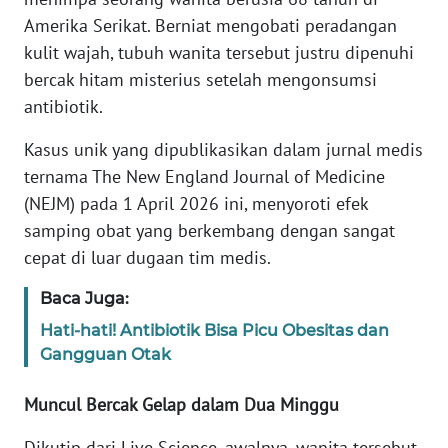
Informasi
Amerika Serikat. Berniat mengobati peradangan
kulit wajah, tubuh wanita tersebut justru dipenuhi
INDEKS
BERITA
bercak hitam misterius setelah mengonsumsi
antibiotik.
KONTAK
KAMI
Kasus unik yang dipublikasikan dalam jurnal medis
ternama The New England Journal of Medicine
INFO
(NEJM) pada 1 April 2026 ini, menyoroti efek
IKLAN
samping obat yang berkembang dengan sangat
cepat di luar dugaan tim medis.
TENTANG
KAMI
Baca Juga:
Hati-hati! Antibiotik Bisa Picu Obesitas dan
PEDOMAN
Gangguan Otak
MEDIA
SIBER
Muncul Bercak Gelap dalam Dua Minggu
REDAKSI
Dikutip dari Live Science, awalnya, wanita tersebut