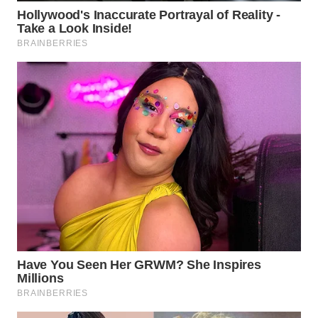
WN
PRIANGAN
TIMUR
WN
SEMARANG
WN
SOLO
WN
BOROBUDUR
WN
MADURA
WN
SURABAYA