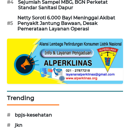
#4
Sejumlah Sampel MBG, BGN Perketat
PORTAL
Standar Sanitasi Dapur
KONSUMEN
Netty Soroti 6.000 Bayi Meninggal Akibat
#5
Penyakit Jantung Bawaan, Desak
FORWAMKI
Pemerataan Layanan Operasi
ALPERKLINAS
FORJASIDA
TAMBANG
NEWS
SITUNGIR
Trending
NEWS
#
bpjs-kesehatan
SIDIKALANG
NEWS
#
jkn