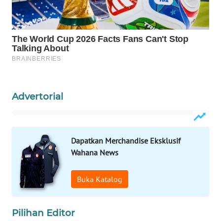
WAHANA
LISTRIK
WAHANA
TRAVEL
WAHANA
Advertorial
TV
WAHANANEWS
ID
Dapatkan Merchandise Eksklusif
Wahana News
WAHANANEWS
CO ID
Buka Katalog
WAHANANEWS
NET
Pilihan Editor