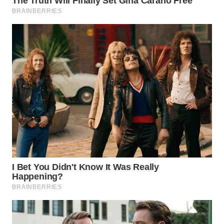
WN
BOGOR
WN
DEPOK
WN
TAPANULI
UTARA
WN
SAMOSIR
WN
PADANG
LAWAS