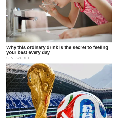
Wahana
Media
Group
WAHANA
NEWS
WAHANA
TANI
WAHANA
ADVOKAT
WAHANA
INFRASTRUKTUR
WAHANA
KONSUMEN