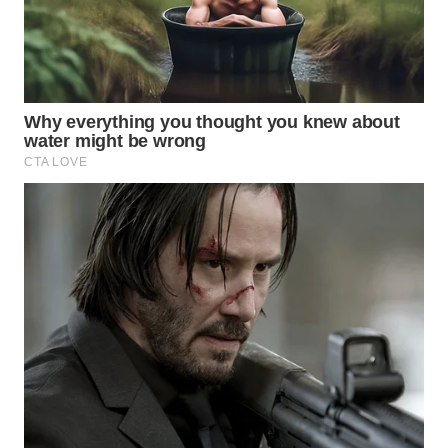
WN
INDRAMAYU
WN
KUNINGAN
WN
MAJALENGKA
WN
SUBANG
WN
SUKABUMI
WN
PURWAKARTA