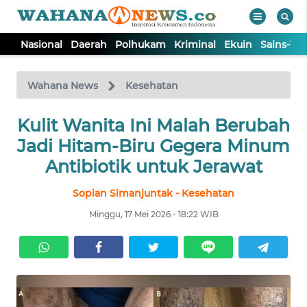
Nasional
Daerah
Polhukam
Kriminal
Ekuin
Sains-Te
WAHANA
Tutup
TV
Wahana News
Kesehatan
Kulit Wanita Ini Malah Berubah
NASIONAL
Jadi Hitam-Biru Gegera Minum
DAERAH
Antibiotik untuk Jerawat
Sopian Simanjuntak - Kesehatan
POLHUKAM
Minggu, 17 Mei 2026 - 18:22 WIB
KRIMINAL
EKUIN