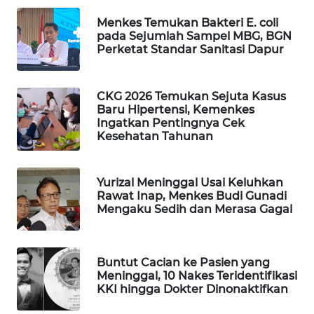
WAHANA
Menkes Temukan Bakteri E. coli
SPORT
pada Sejumlah Sampel MBG, BGN
Perketat Standar Sanitasi Dapur
WAHANA
UMKM
CKG 2026 Temukan Sejuta Kasus
Baru Hipertensi, Kemenkes
WAHANA
Ingatkan Pentingnya Cek
Kesehatan Tahunan
SELEB
WAHANA
Yurizal Meninggal Usai Keluhkan
PERSONA
Rawat Inap, Menkes Budi Gunadi
Mengaku Sedih dan Merasa Gagal
WAHANA
OTOMOTIF
Buntut Cacian ke Pasien yang
Meninggal, 10 Nakes Teridentifikasi
WAHANA
KKI hingga Dokter Dinonaktifkan
HEALTH