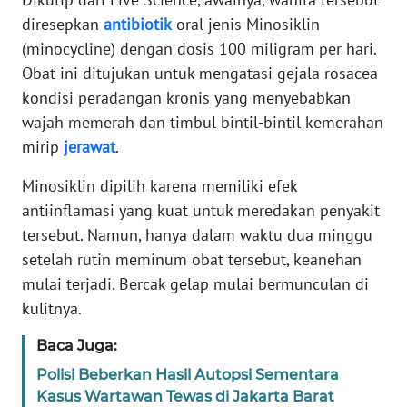
diresepkan
antibiotik
oral jenis Minosiklin
KARIR
(minocycline) dengan dosis 100 miligram per hari.
Obat ini ditujukan untuk mengatasi gejala rosacea
DISCLAIMER
kondisi peradangan kronis yang menyebabkan
wajah memerah dan timbul bintil-bintil kemerahan
Wahana
mirip
jerawat
.
News
Regional
Minosiklin dipilih karena memiliki efek
antiinflamasi yang kuat untuk meredakan penyakit
WN
tersebut. Namun, hanya dalam waktu dua minggu
SUMUT
setelah rutin meminum obat tersebut, keanehan
mulai terjadi. Bercak gelap mulai bermunculan di
WN
JAKARTA
kulitnya.
Baca Juga:
WN
JABAR
Polisi Beberkan Hasil Autopsi Sementara
Kasus Wartawan Tewas di Jakarta Barat