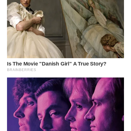
WN
TAPANULI
SELATAN
WN
TANJUNG
LESUNG
WN
KARO
WN
SIMALUNGUN
WN
LABUHANBATU
WN