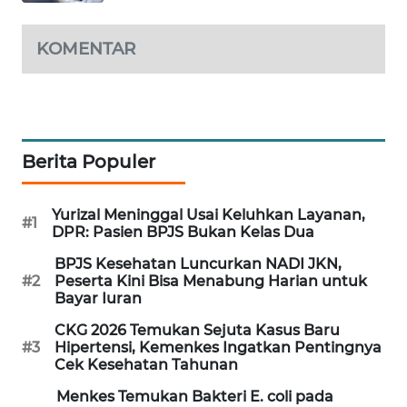
MAWAKA
KOMENTAR
ID
MARTABAT
NET
Berita Populer
PLN
WATCH
Yurizal Meninggal Usai Keluhkan Layanan,
#1
DPR: Pasien BPJS Bukan Kelas Dua
MKLI
BPJS Kesehatan Luncurkan NADI JKN,
#2
Peserta Kini Bisa Menabung Harian untuk
LPKKI
Bayar Iuran
LKKI
CKG 2026 Temukan Sejuta Kasus Baru
#3
Hipertensi, Kemenkes Ingatkan Pentingnya
Cek Kesehatan Tahunan
KOPEKLIN
Menkes Temukan Bakteri E. coli pada