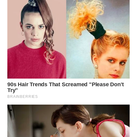
WN
NATUNA
WN
BINTAN
WN
MANDALIKA
WN
LIKUPANG
WN
LABUANBAJO
WN
BORNEO