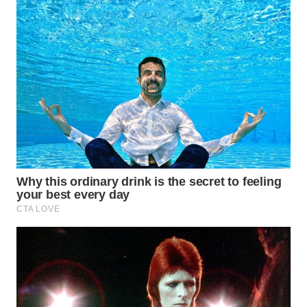
WN
KALTARA
WN
KALSEL
WN
KALTIM
WN
SULSEL
WN
GORONTALO
WN
SULUT