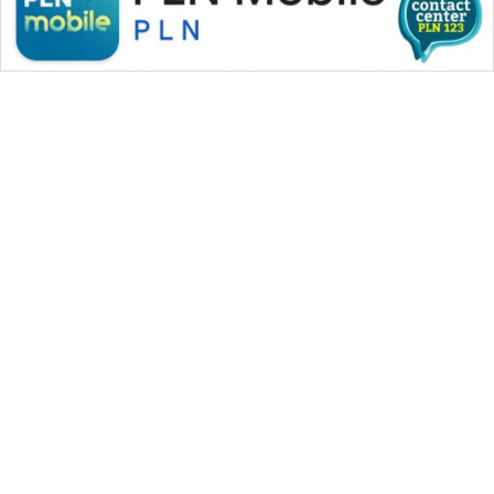
WAHANA MEDIA GROUP
|
|
|
WAHANA NEWS co
WAHANA TANI
WAHANA ADVOKAT
|
|
WAHANA INFRASTRUKTUR
WAHANA KONSUMEN
|
|
|
WAHANA LISTRIK
WAHANA TRAVEL
WAHANA TV
|
|
|
WAHANANEWS id
WAHANANEWS CO ID
WAHANANEWS NET
|
|
|
WAHANA SPORT ID
Wahana UMKM
Wahana Seleb
|
|
|
Wahana Persona
Wahana Otomotif
Wahana Health