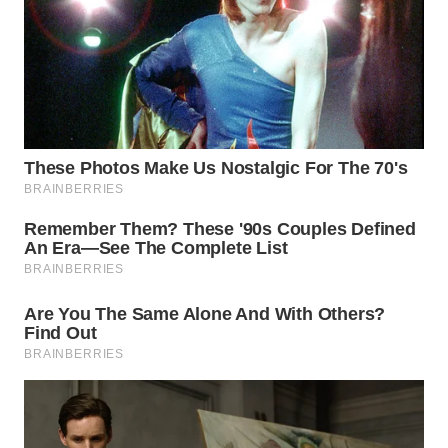
WN
MALUKU
WN
MALUT
WN
DAIRI
WN
DANAU
TOBA
WN
NIAS
WN
LANGKAT