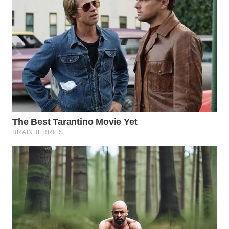
WN
SUMEDANG
WN
CIANJUR
WN
KEPULAUAN
SERIBU
WN
TANGERANG
WN
BINJAI
WN
CIREBON