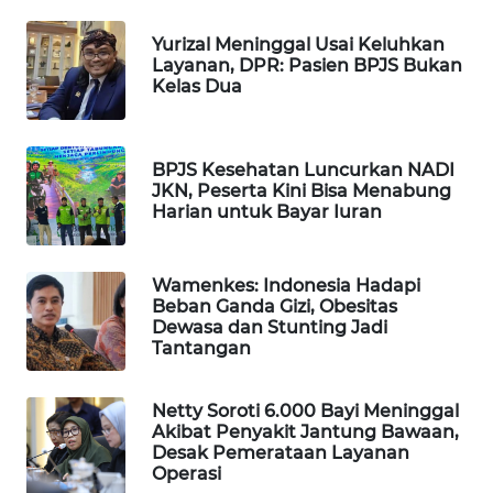
WAHANA
Yurizal Meninggal Usai Keluhkan
DESA
Layanan, DPR: Pasien BPJS Bukan
WISATA
Kelas Dua
LAPAK
WAHANA
BPJS Kesehatan Luncurkan NADI
JKN, Peserta Kini Bisa Menabung
Wahana
Harian untuk Bayar Iuran
Network
Wamenkes: Indonesia Hadapi
KONSUMEN
Beban Ganda Gizi, Obesitas
LISTRIK
Dewasa dan Stunting Jadi
Tantangan
MASYARAKAT
KELISTRIKAN
Netty Soroti 6.000 Bayi Meninggal
Akibat Penyakit Jantung Bawaan,
WALINKI
Desak Pemerataan Layanan
ID
Operasi