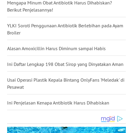
Mengapa Minum Obat Antibiotik Harus Dihabiskan?
WN
Berikut Penjelasannya!
NUSANTARA
YLKI Soroti Penggunaan Antibiotik Berlebihan pada Ayam
WN
Broiler
JOGJA
Alasan Amoxicillin Harus Diminum sampai Habis
WN
JATIM
Ini Daftar Lengkap 198 Obat Sirop yang Dinyatakan Aman
WN
Usai Operasi Plastik Kepala Bintang OnlyFans 'Meledak' di
BALI
Pesawat
WN
KALBAR
Ini Penjelasan Kenapa Antibiotik Harus Dihabiskan
WN
KALTENG