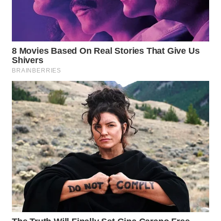
TAPANULI
TENGAH
WN DELI
SERDANG
WN
TEBING
TINGGI
WN
PAKPAK
WN
KARAWANG
WN
BEKASI