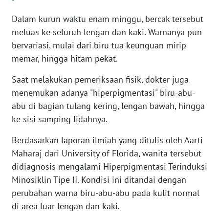
WN
Dalam kurun waktu enam minggu, bercak tersebut
BANTEN
meluas ke seluruh lengan dan kaki. Warnanya pun
WN
bervariasi, mulai dari biru tua keunguan mirip
NTT
memar, hingga hitam pekat.
Saat melakukan pemeriksaan fisik, dokter juga
WN
KEPRI
menemukan adanya "hiperpigmentasi" biru-abu-
abu di bagian tulang kering, lengan bawah, hingga
WN
ke sisi samping lidahnya.
PAPUA
Berdasarkan laporan ilmiah yang ditulis oleh Aarti
Maharaj dari University of Florida, wanita tersebut
WN
PAPUA
didiagnosis mengalami Hiperpigmentasi Terinduksi
BARAT
Minosiklin Tipe II. Kondisi ini ditandai dengan
perubahan warna biru-abu-abu pada kulit normal
WN
di area luar lengan dan kaki.
RIAU