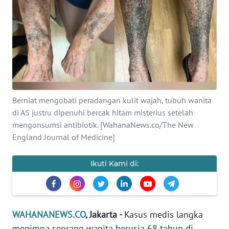
SAINS-TEKNO
KESEHATAN
INTERNASIONAL
SERBA-SERBI
Berniat mengobati peradangan kulit wajah, tubuh wanita
di AS justru dipenuhi bercak hitam misterius setelah
PENDIDIKAN
mengonsumsi antibiotik. [WahanaNews.co/The New
England Journal of Medicine]
OLAHRAGA
Ikuti Kami di:
OPINI
EDITORIAL
WAHANANEWS.CO
, Jakarta -
Kasus medis langka
menimpa seorang wanita berusia 68 tahun di