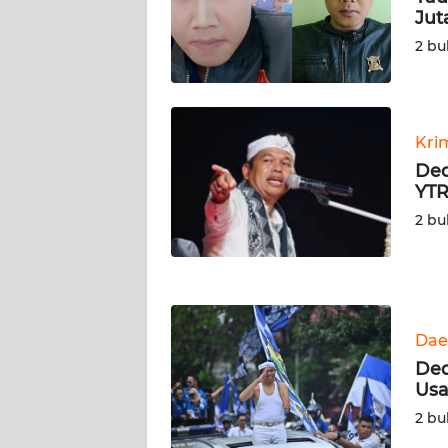
SERAMBI
Jut
2 bu
WN
JAMBI
WN
Kri
SULTRA
Ded
YTR
WN
2 bu
NTB
WN
SULTENG
Dae
WN
Ded
SULBAR
Usa
2 bu
WN