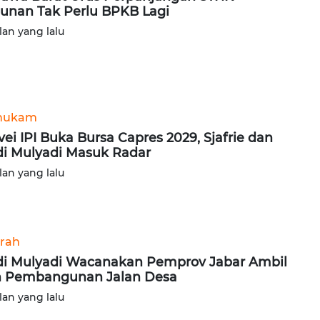
unan Tak Perlu BPKB Lagi
lan yang lalu
hukam
vei IPI Buka Bursa Capres 2029, Sjafrie dan
i Mulyadi Masuk Radar
lan yang lalu
rah
i Mulyadi Wacanakan Pemprov Jabar Ambil
h Pembangunan Jalan Desa
lan yang lalu