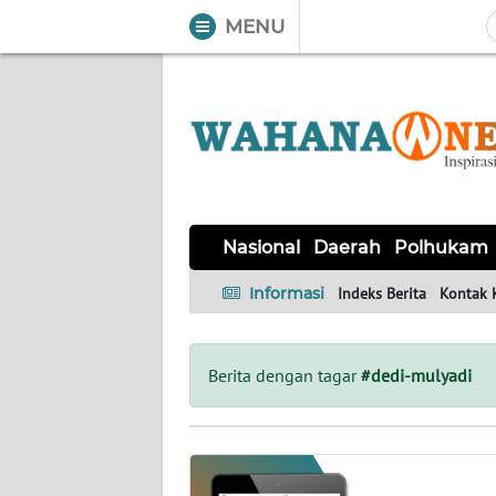
MENU
WAHANA
Tutup
TV
NASIONAL
DAERAH
POLHUKAM
KRIMINAL
EKUIN
SAINS-
KESEHATAN
INTERNASIONAL
Nasional
Daerah
Polhukam
TEKNO
Informasi
Indeks Berita
Kontak 
SERBA-
PENDIDIKAN
OLAHRAGA
OPINI
SERBI
Berita dengan tagar
#dedi-mulyadi
EDITORIAL
Informasi