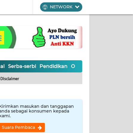
NETWORK
al
Serba-serbi
Pendidikan
Olahraga
Opini
Editoria
Disclaimer
Kirimkan masukan dan tanggapan
anda sebagai konsumen kepada
kami.
Suara Pembaca