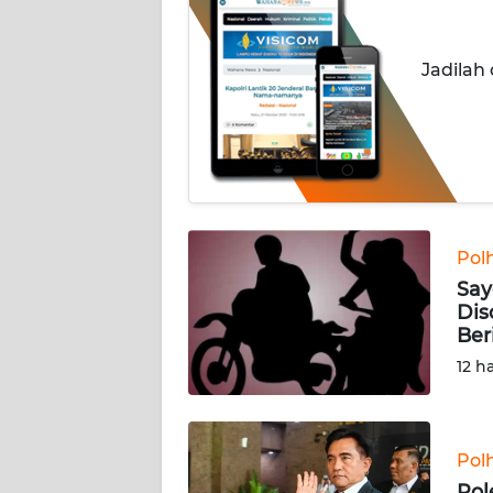
INDEKS
BERITA
Jadilah
KONTAK
KAMI
INFO
IKLAN
TENTANG
Pol
KAMI
Say
Dis
Ber
PEDOMAN
MEDIA
12 h
SIBER
REDAKSI
Pol
Pol