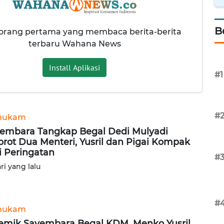
B
 orang pertama yang membaca berita-berita
terbaru Wahana News
Install Aplikasi
#1
#
hukam
embara Tangkap Begal Dedi Mulyadi
orot Dua Menteri, Yusril dan Pigai Kompak
i Peringatan
#
ari yang lalu
#
hukam
emik Sayembara Begal KDM, Menko Yusril