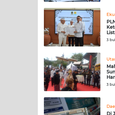
BABEL
Eku
WN
PLN
SUMBAR
Ket
Lis
WN
3 bu
SUMSEL
WN
Ut
BENGKULU
Mah
Sum
WN
Har
LAMPUNG
3 bu
WN
JATENG
Dae
WN
Di 