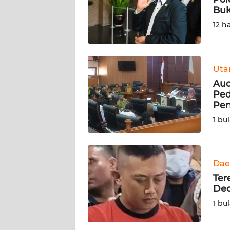
KARIR
Buk
12 h
DISCLAIMER
Wahana
News
Ut
Regional
Aud
Ped
WN
Pen
SUMUT
1 bu
WN
JAKARTA
Dae
Ter
WN
Ded
JABAR
1 bu
WN
BANTEN