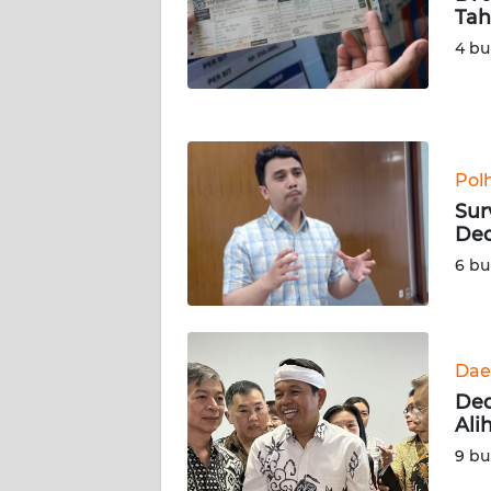
NUSANTARA
Tah
4 bu
WN
JOGJA
WN
JATIM
Pol
Sur
WN
Ded
BALI
6 bu
WN
KALBAR
Dae
WN
Ded
KALTENG
Ali
9 bu
WN