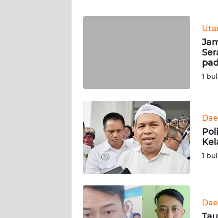
WN
Ut
NTT
Jam
Ser
WN
pad
KEPRI
1 bu
WN
PAPUA
Dae
Pol
WN
Kel
PAPUA
BARAT
1 bu
WN
RIAU
Dae
WN
Tau