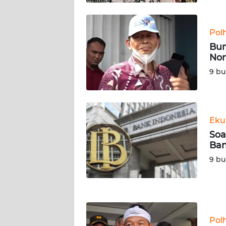
KALTARA
WN
Pol
KALSEL
Bun
Non
WN
9 bu
KALTIM
WN
SULSEL
Eku
Soa
WN
Ban
GORONTALO
9 bu
WN
SULUT
WN
Pol
MALUKU