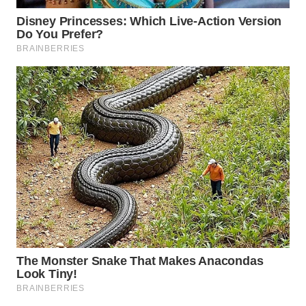
WN
MALUKU
WN
MALUT
WN
DAIRI
WN
DANAU
TOBA
WN
NIAS
WN
LANGKAT