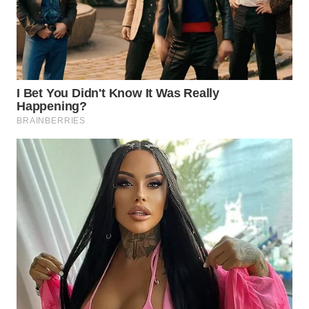
WN
NATUNA
WN
BINTAN
WN
MANDALIKA
WN
LIKUPANG
WN
LABUANBAJO
WN
BORNEO