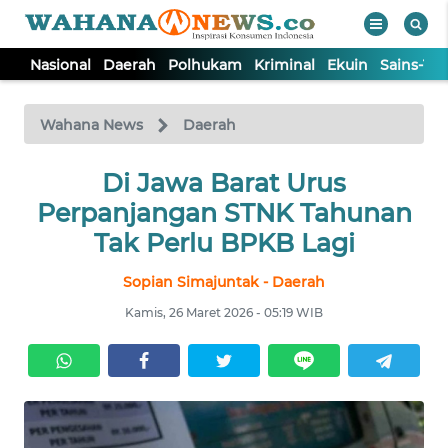
Nasional
Daerah
Polhukam
Kriminal
Ekuin
Sains-Te
WAHANA
Tutup
TV
Wahana News
Daerah
NASIONAL
Di Jawa Barat Urus
Perpanjangan STNK Tahunan
DAERAH
Tak Perlu BPKB Lagi
Sopian Simajuntak - Daerah
POLHUKAM
Kamis, 26 Maret 2026 - 05:19 WIB
KRIMINAL
EKUIN