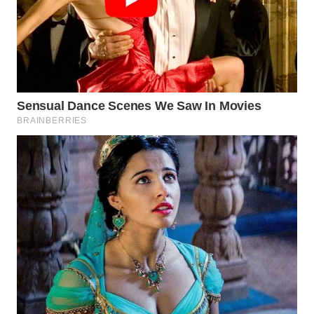
WN
KALTARA
WN
KALSEL
WN
KALTIM
WN
SULSEL
WN
GORONTALO
WN
SULUT