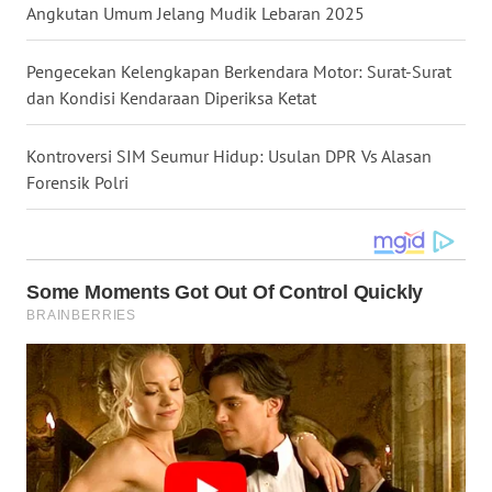
Angkutan Umum Jelang Mudik Lebaran 2025
WN
NUSANTARA
Pengecekan Kelengkapan Berkendara Motor: Surat-Surat
dan Kondisi Kendaraan Diperiksa Ketat
WN
JOGJA
Kontroversi SIM Seumur Hidup: Usulan DPR Vs Alasan
Forensik Polri
WN
JATIM
WN
BALI
WN
KALBAR
WN
KALTENG