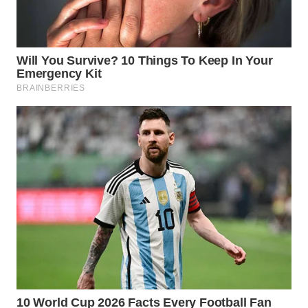
WN
BOGOR
WN
DEPOK
WN
TAPANULI
UTARA
WN
SAMOSIR
WN
PADANG
LAWAS