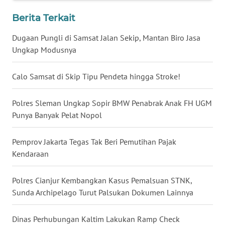
WN
Berita Terkait
BABEL
Dugaan Pungli di Samsat Jalan Sekip, Mantan Biro Jasa
Ungkap Modusnya
WN
SUMBAR
Calo Samsat di Skip Tipu Pendeta hingga Stroke!
WN
SUMSEL
Polres Sleman Ungkap Sopir BMW Penabrak Anak FH UGM
Punya Banyak Pelat Nopol
WN
BENGKULU
Pemprov Jakarta Tegas Tak Beri Pemutihan Pajak
Kendaraan
WN
LAMPUNG
Polres Cianjur Kembangkan Kasus Pemalsuan STNK,
Sunda Archipelago Turut Palsukan Dokumen Lainnya
WN
JATENG
Dinas Perhubungan Kaltim Lakukan Ramp Check