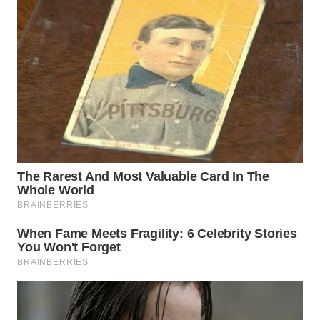
WN
INDRAMAYU
WN
KUNINGAN
WN
MAJALENGKA
WN
SUBANG
WN
SUKABUMI
WN
PURWAKARTA