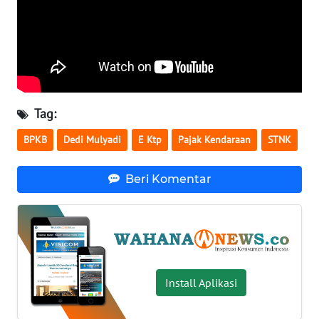
WN
SERAMBI
WN
JAMBI
Tag:
WN
BPKB
Dedi Mulyadi
E Ktp
Pajak Kendaraan
STNK
SULTRA
Beri Komentar
WN
NTB
WN
SULTENG
Install Aplikasi
WN
SULBAR