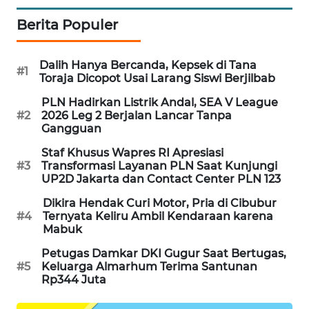
Berita Populer
MAWAKA
ID
Dalih Hanya Bercanda, Kepsek di Tana
#1
MARTABAT
Toraja Dicopot Usai Larang Siswi Berjilbab
NET
PLN Hadirkan Listrik Andal, SEA V League
#2
2026 Leg 2 Berjalan Lancar Tanpa
PLN
Gangguan
WATCH
Staf Khusus Wapres RI Apresiasi
#3
Transformasi Layanan PLN Saat Kunjungi
MKLI
UP2D Jakarta dan Contact Center PLN 123
Dikira Hendak Curi Motor, Pria di Cibubur
LPKKI
#4
Ternyata Keliru Ambil Kendaraan karena
Mabuk
LKKI
Petugas Damkar DKI Gugur Saat Bertugas,
#5
Keluarga Almarhum Terima Santunan
Rp344 Juta
KOPEKLIN