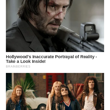
WN
PRIANGAN
TIMUR
WN
SEMARANG
WN
SOLO
WN
BOROBUDUR
WN
MADURA
WN
SURABAYA