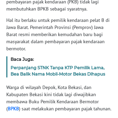
pembayaran pajak kendaraan (PKB) tidak lagi
Informasi
membutuhkan BPKB sebagai syaratnya.
INDEKS
BERITA
Hal itu berlaku untuk pemilik kendaraan pelat B di
Jawa Barat. Pemerintah Provinsi (Pemprov) Jawa
KONTAK
Barat resmi memberikan kemudahan baru bagi
KAMI
masyarakat dalam pembayaran pajak kendaraan
bermotor.
INFO
IKLAN
Baca Juga:
Perpanjang STNK Tanpa KTP Pemilik Lama,
TENTANG
Bea Balik Nama Mobil-Motor Bekas Dihapus
KAMI
Warga di wilayah Depok, Kota Bekasi, dan
PEDOMAN
Kabupaten Bekasi kini tidak lagi diwajibkan
MEDIA
membawa Buku Pemilik Kendaraan Bermotor
SIBER
(
BPKB
) saat melakukan pembayaran pajak tahunan.
REDAKSI