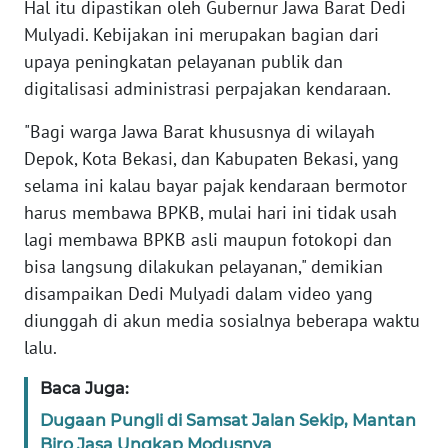
Hal itu dipastikan oleh Gubernur Jawa Barat Dedi
Mulyadi. Kebijakan ini merupakan bagian dari
KARIR
upaya peningkatan pelayanan publik dan
digitalisasi administrasi perpajakan kendaraan.
DISCLAIMER
"Bagi warga Jawa Barat khususnya di wilayah
Wahana
Depok, Kota Bekasi, dan Kabupaten Bekasi, yang
News
selama ini kalau bayar pajak kendaraan bermotor
Regional
harus membawa BPKB, mulai hari ini tidak usah
lagi membawa BPKB asli maupun fotokopi dan
WN
SUMUT
bisa langsung dilakukan pelayanan," demikian
disampaikan Dedi Mulyadi dalam video yang
WN
diunggah di akun media sosialnya beberapa waktu
JAKARTA
lalu.
Baca Juga:
WN
JABAR
Dugaan Pungli di Samsat Jalan Sekip, Mantan
Biro Jasa Ungkap Modusnya