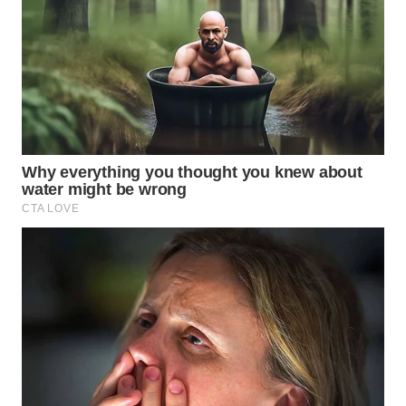
TAPANULI
TENGAH
WN DELI
SERDANG
WN
TEBING
TINGGI
WN
PAKPAK
WN
KARAWANG
WN
BEKASI