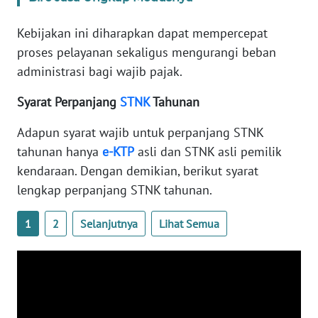
WN
BANTEN
Kebijakan ini diharapkan dapat mempercepat
proses pelayanan sekaligus mengurangi beban
WN
administrasi bagi wajib pajak.
NTT
Syarat Perpanjang
STNK
Tahunan
WN
Adapun syarat wajib untuk perpanjang STNK
KEPRI
tahunan hanya
e-KTP
asli dan STNK asli pemilik
kendaraan. Dengan demikian, berikut syarat
WN
PAPUA
lengkap perpanjang STNK tahunan.
WN
1
2
Selanjutnya
Lihat Semua
PAPUA
BARAT
WN
RIAU