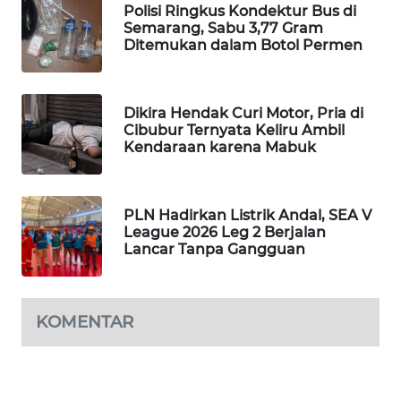
Polisi Ringkus Kondektur Bus di
WAHANA
Semarang, Sabu 3,77 Gram
DESA
Ditemukan dalam Botol Permen
WISATA
LAPAK
Dikira Hendak Curi Motor, Pria di
WAHANA
Cibubur Ternyata Keliru Ambil
Kendaraan karena Mabuk
Wahana
Network
PLN Hadirkan Listrik Andal, SEA V
League 2026 Leg 2 Berjalan
KONSUMEN
Lancar Tanpa Gangguan
LISTRIK
MASYARAKAT
KELISTRIKAN
KOMENTAR
WALINKI
ID