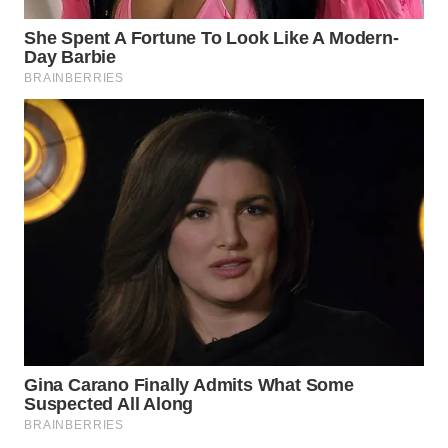
Wahana
Media
Group
WAHANA
NEWS
WAHANA
TANI
WAHANA
ADVOKAT
WAHANA
INFRASTRUKTUR
WAHANA
KONSUMEN