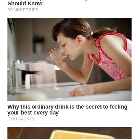
WN
SUMEDANG
WN
CIANJUR
WN
KEPULAUAN
SERIBU
WN
TANGERANG
WN
BINJAI
WN
CIREBON