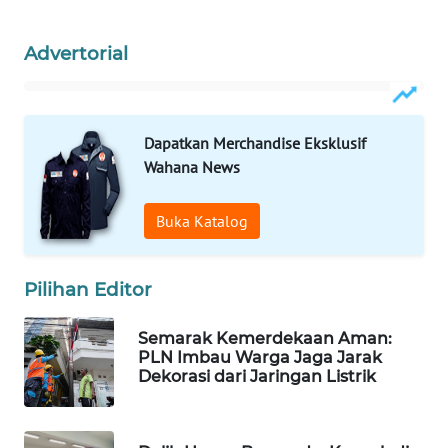
WAHANA
LISTRIK
Advertorial
WAHANA
TRAVEL
Dapatkan Merchandise Eksklusif
Wahana News
WAHANA
TV
Buka Katalog
WAHANANEWS
ID
Pilihan Editor
WAHANANEWS
Semarak Kemerdekaan Aman:
CO ID
PLN Imbau Warga Jaga Jarak
Dekorasi dari Jaringan Listrik
WAHANANEWS
NET