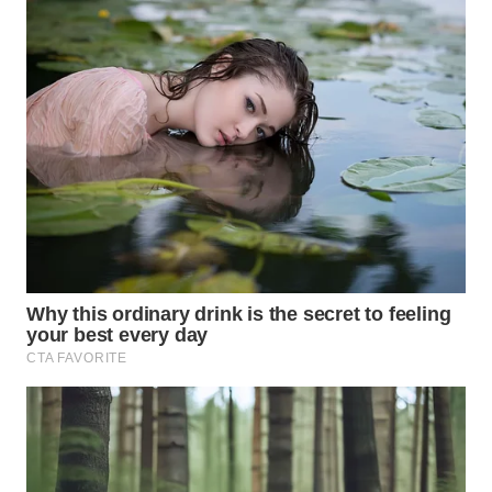
WN
TAPANULI
SELATAN
WN
TANJUNG
LESUNG
WN
KARO
WN
SIMALUNGUN
WN
LABUHANBATU
WN