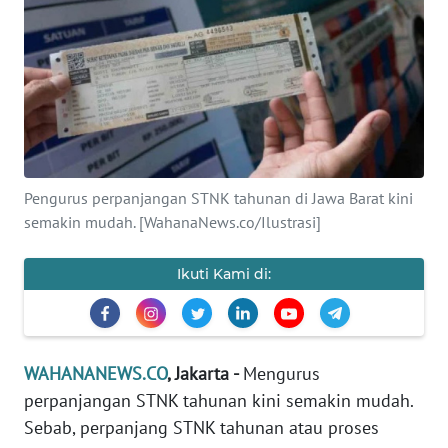
SAINS-TEKNO
KESEHATAN
INTERNASIONAL
SERBA-SERBI
Pengurus perpanjangan STNK tahunan di Jawa Barat kini
semakin mudah. [WahanaNews.co/Ilustrasi]
PENDIDIKAN
Ikuti Kami di:
OLAHRAGA
OPINI
WAHANANEWS.CO
, Jakarta -
Mengurus
perpanjangan STNK tahunan kini semakin mudah.
EDITORIAL
Sebab, perpanjang STNK tahunan atau proses