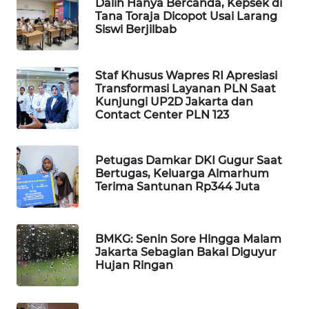
Dalih Hanya Bercanda, Kepsek di
Tana Toraja Dicopot Usai Larang
WAHANA
Siswi Berjilbab
SPORT
WAHANA
Staf Khusus Wapres RI Apresiasi
UMKM
Transformasi Layanan PLN Saat
Kunjungi UP2D Jakarta dan
Contact Center PLN 123
WAHANA
SELEB
Petugas Damkar DKI Gugur Saat
WAHANA
Bertugas, Keluarga Almarhum
PERSONA
Terima Santunan Rp344 Juta
WAHANA
OTOMOTIF
BMKG: Senin Sore Hingga Malam
Jakarta Sebagian Bakal Diguyur
Hujan Ringan
WAHANA
HEALTH