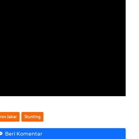
rov Jabar
Stunting
Beri Komentar