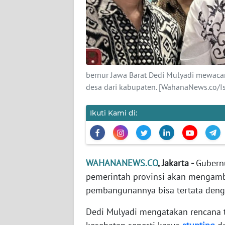
KARIR
DISCLAIMER
Wahana
News
bernur Jawa Barat Dedi Mulyadi mewaca
Regional
desa dari kabupaten. [WahanaNews.co/I
WN
SUMUT
Ikuti Kami di:
WN
JAKARTA
WAHANANEWS.CO
, Jakarta -
Gubern
pemerintah provinsi akan mengambil
WN
JABAR
pembangunannya bisa tertata deng
Dedi Mulyadi mengatakan rencana 
WN
BANTEN