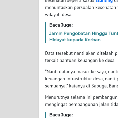
kesehatan seperti kasus
stunting
da
menuntaskan persoalan kesehatan te
WN
wilayah desa.
NTT
Baca Juga:
WN
Jamin Pengobatan Hingga Tunt
KEPRI
Hidayat kepada Korban
WN
Data tersebut nanti akan ditelaah
PAPUA
terkait bantuan keuangan ke desa.
“Nanti datanya masuk ke saya, nan
WN
PAPUA
keuangan infrastruktur desa, nanti
BARAT
semuanya,” katanya di Sabuga, Ban
Menurutnya selama ini pembangunan
WN
RIAU
mengingat pembangunan jalan tida
Baca Juga:
WN