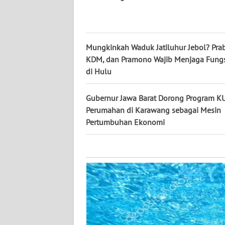
KALTARA
WN
KALSEL
Mungkinkah Waduk Jatiluhur Jebol? Pra
KDM, dan Pramono Wajib Menjaga Fung
WN
di Hulu
KALTIM
Gubernur Jawa Barat Dorong Program K
WN
Perumahan di Karawang sebagai Mesin
SULSEL
Pertumbuhan Ekonomi
WN
GORONTALO
WN
SULUT
WN
MALUKU