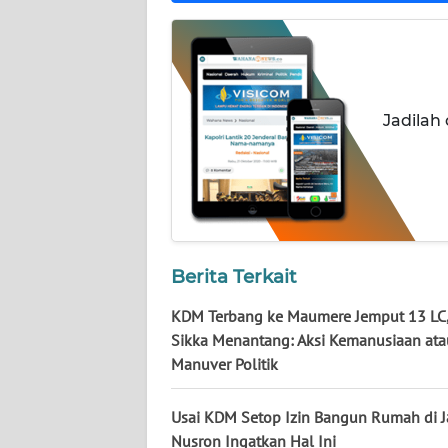
NUSANTARA
WN
JOGJA
Jadilah
WN
JATIM
WN
BALI
Berita Terkait
WN
KALBAR
KDM Terbang ke Maumere Jemput 13 LC
Sikka Menantang: Aksi Kemanusiaan ata
WN
Manuver Politik
KALTENG
Usai KDM Setop Izin Bangun Rumah di J
WN
Nusron Ingatkan Hal Ini