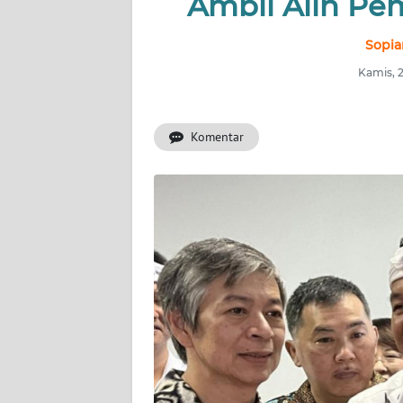
Ambil Alih Pe
INDEKS
BERITA
Sopia
Kamis, 
KONTAK
KAMI
Komentar
INFO
IKLAN
TENTANG
KAMI
PEDOMAN
MEDIA
SIBER
REDAKSI