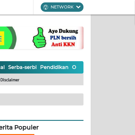
NETWORK
al
Serba-serbi
Pendidikan
Olahraga
Opini
Editoria
Disclaimer
erita Populer