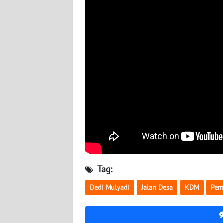
BABEL
WN
SUMBAR
WN
SUMSEL
WN
BENGKULU
WN
LAMPUNG
Tag:
WN
Dedi Mulyadi
Jalan Desa
KDM
Pem
JATENG
WN