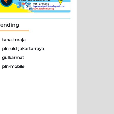
rending
tana-toraja
pln-uid-jakarta-raya
gulkarmat
pln-mobile