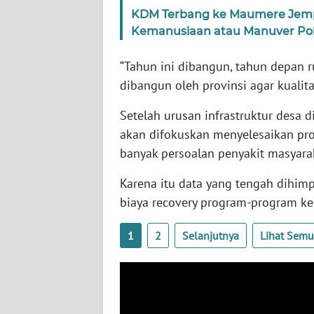
SERAMBI
KDM Terbang ke Maumere Jempu
Kemanusiaan atau Manuver Poli
WN
JAMBI
“Tahun ini dibangun, tahun depan r
dibangun oleh provinsi agar kualita
WN
SULTRA
Setelah urusan infrastruktur desa d
akan difokuskan menyelesaikan pro
WN
banyak persoalan penyakit masyara
NTB
Karena itu data yang tengah dihi
biaya recovery program-program ke
WN
SULTENG
1
2
Selanjutnya
Lihat Sem
WN
SULBAR
WN