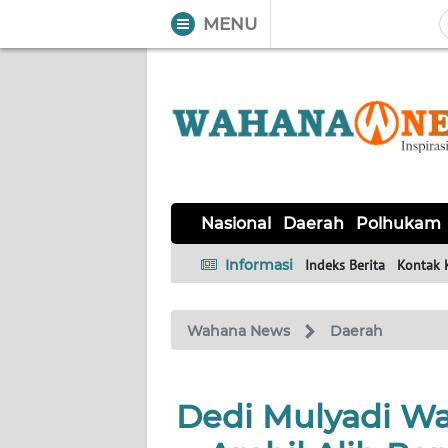
MENU
WAHANA
Tutup
TV
NASIONAL
DAERAH
POLHUKAM
KRIMINAL
EKUIN
SAINS-
KESEHATAN
INTERNASIONAL
Nasional
Daerah
Polhukam
TEKNO
Informasi
Indeks Berita
Kontak 
SERBA-
PENDIDIKAN
OLAHRAGA
OPINI
SERBI
Wahana News
Daerah
EDITORIAL
Dedi Mulyadi W
Informasi