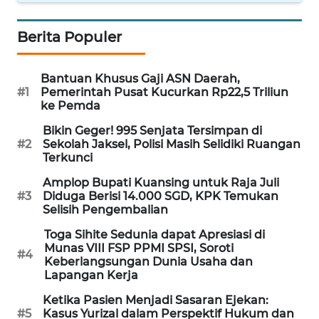
WN
NUSANTARA
Berita Populer
WN
Bantuan Khusus Gaji ASN Daerah,
JOGJA
#1
Pemerintah Pusat Kucurkan Rp22,5 Triliun
ke Pemda
WN
Bikin Geger! 995 Senjata Tersimpan di
JATIM
#2
Sekolah Jaksel, Polisi Masih Selidiki Ruangan
Terkunci
WN
Amplop Bupati Kuansing untuk Raja Juli
BALI
#3
Diduga Berisi 14.000 SGD, KPK Temukan
Selisih Pengembalian
WN
Toga Sihite Sedunia dapat Apresiasi di
KALBAR
Munas VIII FSP PPMI SPSI, Soroti
#4
Keberlangsungan Dunia Usaha dan
Lapangan Kerja
WN
KALTENG
Ketika Pasien Menjadi Sasaran Ejekan:
#5
Kasus Yurizal dalam Perspektif Hukum dan