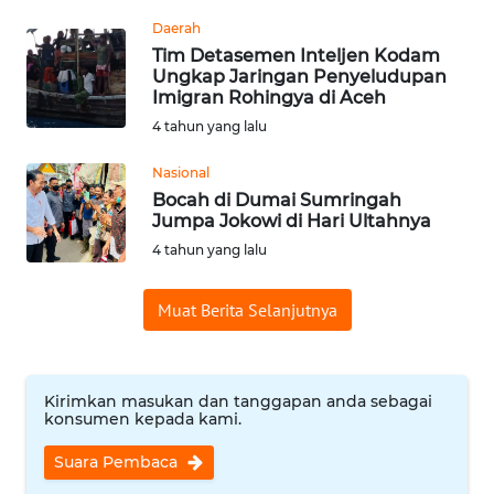
Daerah
WN
Tim Detasemen Inteljen Kodam
BABEL
Ungkap Jaringan Penyeludupan
Imigran Rohingya di Aceh
WN
4 tahun yang lalu
SUMBAR
Nasional
WN
Bocah di Dumai Sumringah
SUMSEL
Jumpa Jokowi di Hari Ultahnya
4 tahun yang lalu
WN
BENGKULU
Muat Berita Selanjutnya
WN
LAMPUNG
Kirimkan masukan dan tanggapan anda sebagai
konsumen kepada kami.
WN
Suara Pembaca
JATENG