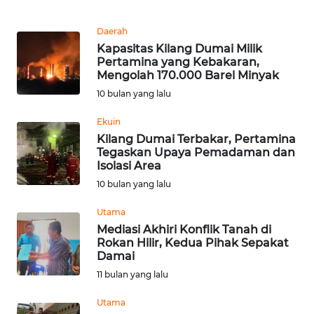
Informasi
Daerah
INDEKS
Kapasitas Kilang Dumai Milik
BERITA
Pertamina yang Kebakaran,
Mengolah 170.000 Barel Minyak
KONTAK
10 bulan yang lalu
KAMI
Ekuin
Kilang Dumai Terbakar, Pertamina
INFO
Tegaskan Upaya Pemadaman dan
IKLAN
Isolasi Area
10 bulan yang lalu
TENTANG
KAMI
Utama
Mediasi Akhiri Konflik Tanah di
Rokan Hilir, Kedua Pihak Sepakat
PEDOMAN
Damai
MEDIA
SIBER
11 bulan yang lalu
Utama
REDAKSI