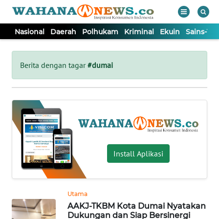
Nasional
Daerah
Polhukam
Kriminal
Ekuin
Sains-Te
WAHANA
Tutup
TV
Berita dengan tagar
#dumai
NASIONAL
DAERAH
POLHUKAM
Install Aplikasi
KRIMINAL
Utama
EKUIN
AAKJ-TKBM Kota Dumai Nyatakan
Dukungan dan Siap Bersinergi