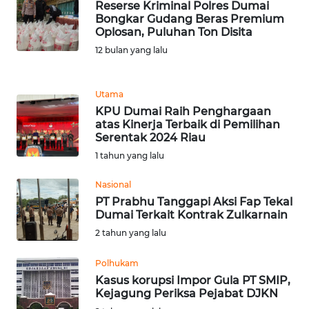
Reserse Kriminal Polres Dumai
Bongkar Gudang Beras Premium
Oplosan, Puluhan Ton Disita
KARIR
12 bulan yang lalu
DISCLAIMER
Utama
Wahana
KPU Dumai Raih Penghargaan
News
atas Kinerja Terbaik di Pemilihan
Regional
Serentak 2024 Riau
1 tahun yang lalu
WN
SUMUT
Nasional
PT Prabhu Tanggapi Aksi Fap Tekal
Dumai Terkait Kontrak Zulkarnain
WN
JAKARTA
2 tahun yang lalu
Polhukam
WN
Kasus korupsi Impor Gula PT SMIP,
JABAR
Kejagung Periksa Pejabat DJKN