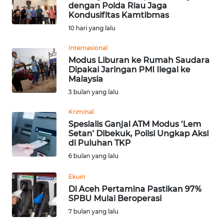
SAINS-TEKNO
dengan Polda Riau Jaga
Kondusifitas Kamtibmas
10 hari yang lalu
KESEHATAN
Internasional
Modus Liburan ke Rumah Saudara
INTERNASIONAL
Dipakai Jaringan PMI Ilegal ke
Malaysia
SERBA-SERBI
3 bulan yang lalu
Kriminal
PENDIDIKAN
Spesialis Ganjal ATM Modus ‘Lem
Setan’ Dibekuk, Polisi Ungkap Aksi
di Puluhan TKP
OLAHRAGA
6 bulan yang lalu
OPINI
Ekuin
Di Aceh Pertamina Pastikan 97%
SPBU Mulai Beroperasi
EDITORIAL
7 bulan yang lalu