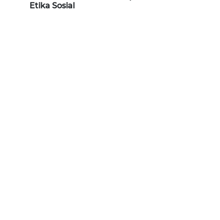
Etika Sosial
WN
KALTARA
WN
KALSEL
WN
KALTIM
WN
SULSEL
WN
GORONTALO
WN
SULUT