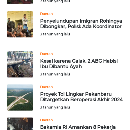
2 tahun yang lalu
WN
BANTEN
Daerah
Penyelundupan Imigran Rohingya
WN
Dibongkar, Polisi: Ada Koordinator
NTT
3 tahun yang lalu
WN
KEPRI
Daerah
Kesal karena Galak, 2 ABG Habisi
Ibu Dibantu Ayah
WN
3 tahun yang lalu
PAPUA
Daerah
WN
Proyek Tol Lingkar Pekanbaru
PAPUA
Ditargetkan Beroperasi Akhir 2024
BARAT
3 tahun yang lalu
WN
Daerah
RIAU
Bakamla RI Amankan 8 Pekerja