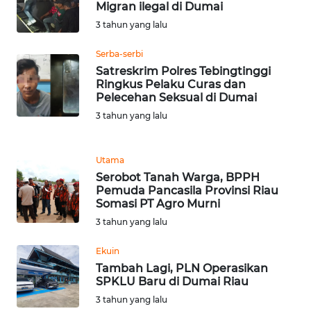
Migran ilegal di Dumai
WN
3 tahun yang lalu
SERAMBI
Serba-serbi
Satreskrim Polres Tebingtinggi
WN
Ringkus Pelaku Curas dan
JAMBI
Pelecehan Seksual di Dumai
3 tahun yang lalu
WN
SULTRA
Utama
Serobot Tanah Warga, BPPH
WN
Pemuda Pancasila Provinsi Riau
NTB
Somasi PT Agro Murni
3 tahun yang lalu
WN
SULTENG
Ekuin
Tambah Lagi, PLN Operasikan
WN
SPKLU Baru di Dumai Riau
SULBAR
3 tahun yang lalu