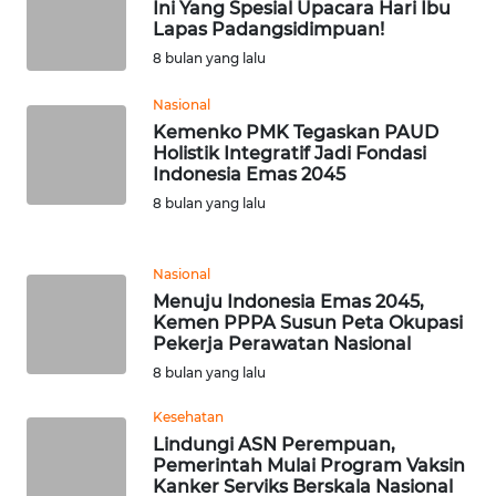
Ini Yang Spesial Upacara Hari Ibu
WN
Lapas Padangsidimpuan!
BANTEN
8 bulan yang lalu
WN
Nasional
NTT
Kemenko PMK Tegaskan PAUD
Holistik Integratif Jadi Fondasi
Indonesia Emas 2045
WN
8 bulan yang lalu
KEPRI
WN
Nasional
PAPUA
Menuju Indonesia Emas 2045,
Kemen PPPA Susun Peta Okupasi
Pekerja Perawatan Nasional
WN
PAPUA
8 bulan yang lalu
BARAT
Kesehatan
Lindungi ASN Perempuan,
WN
Pemerintah Mulai Program Vaksin
RIAU
Kanker Serviks Berskala Nasional