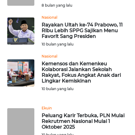
8 bulan yang lalu
WN
SERAMBI
Nasional
Rayakan Ultah ke-74 Prabowo, 11
Ribu Lebih SPPG Sajikan Menu
WN
Favorit Sang Presiden
JAMBI
10 bulan yang lalu
WN
Nasional
SULTRA
Kemensos dan Kemenkeu
Kolaborasi Jalankan Sekolah
Rakyat, Fokus Angkat Anak dari
WN
Lingkar Kemiskinan
NTB
10 bulan yang lalu
WN
SULTENG
Ekuin
Peluang Karir Terbuka, PLN Mulai
Rekrutmen Nasional Mulai 1
WN
Oktober 2025
SULBAR
10 bulan yang lalu