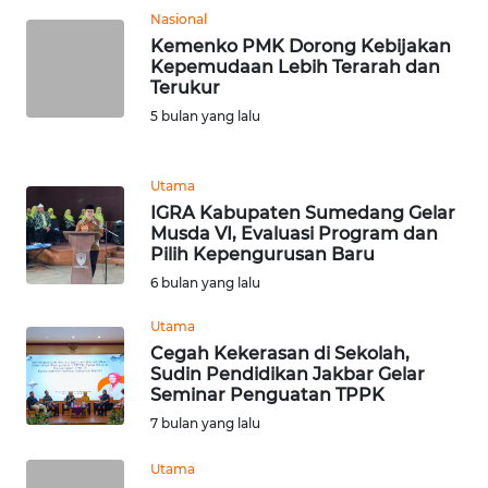
Nasional
Kemenko PMK Dorong Kebijakan
KARIR
Kepemudaan Lebih Terarah dan
Terukur
DISCLAIMER
5 bulan yang lalu
Wahana
News
Utama
Regional
IGRA Kabupaten Sumedang Gelar
Musda VI, Evaluasi Program dan
Pilih Kepengurusan Baru
WN
6 bulan yang lalu
SUMUT
Utama
WN
Cegah Kekerasan di Sekolah,
JAKARTA
Sudin Pendidikan Jakbar Gelar
Seminar Penguatan TPPK
7 bulan yang lalu
WN
JABAR
Utama