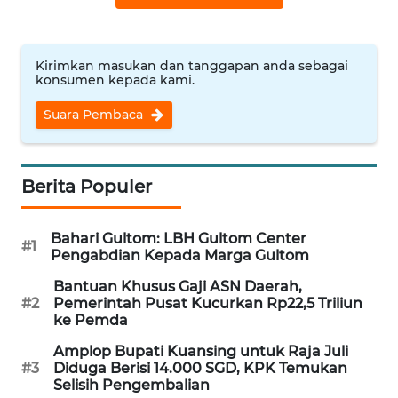
WN
NUSANTARA
Kirimkan masukan dan tanggapan anda sebagai
konsumen kepada kami.
WN
JOGJA
Suara Pembaca
WN
JATIM
Berita Populer
WN
Bahari Gultom: LBH Gultom Center
BALI
#1
Pengabdian Kepada Marga Gultom
WN
Bantuan Khusus Gaji ASN Daerah,
#2
Pemerintah Pusat Kucurkan Rp22,5 Triliun
KALBAR
ke Pemda
Amplop Bupati Kuansing untuk Raja Juli
WN
#3
Diduga Berisi 14.000 SGD, KPK Temukan
KALTENG
Selisih Pengembalian