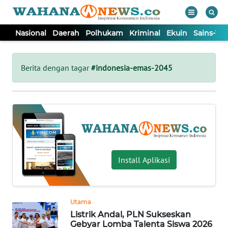
Nasional
Daerah
Polhukam
Kriminal
Ekuin
Sains-Te
WAHANA
Tutup
TV
Berita dengan tagar
#indonesia-emas-2045
NASIONAL
DAERAH
POLHUKAM
Install Aplikasi
KRIMINAL
Utama
EKUIN
Listrik Andal, PLN Sukseskan
Gebyar Lomba Talenta Siswa 2026