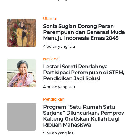
Informasi
INDEKS
Utama
BERITA
Sonia Sugian Dorong Peran
Perempuan dan Generasi Muda
Menuju Indonesia Emas 2045
KONTAK
KAMI
4 bulan yang lalu
Nasional
INFO
Lestari Soroti Rendahnya
IKLAN
Partisipasi Perempuan di STEM,
Pendidikan Jadi Solusi
TENTANG
4 bulan yang lalu
KAMI
Pendidikan
Program “Satu Rumah Satu
PEDOMAN
Sarjana” Diluncurkan, Pemprov
MEDIA
Kalteng Gratiskan Kuliah bagi
SIBER
Ribuan Mahasiswa
5 bulan yang lalu
REDAKSI