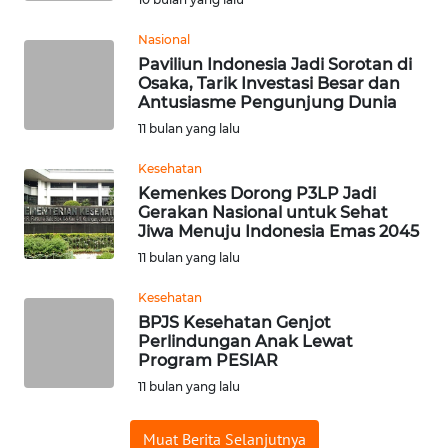
WN
Nasional
BABEL
Paviliun Indonesia Jadi Sorotan di
Osaka, Tarik Investasi Besar dan
Antusiasme Pengunjung Dunia
WN
SUMBAR
11 bulan yang lalu
Kesehatan
WN
Kemenkes Dorong P3LP Jadi
SUMSEL
Gerakan Nasional untuk Sehat
Jiwa Menuju Indonesia Emas 2045
WN
11 bulan yang lalu
BENGKULU
Kesehatan
BPJS Kesehatan Genjot
WN
Perlindungan Anak Lewat
LAMPUNG
Program PESIAR
11 bulan yang lalu
WN
JATENG
Muat Berita Selanjutnya