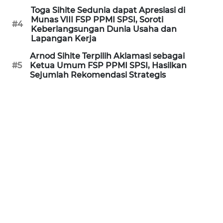
Toga Sihite Sedunia dapat Apresiasi di
WN
Munas VIII FSP PPMI SPSI, Soroti
KALTARA
#4
Keberlangsungan Dunia Usaha dan
Lapangan Kerja
WN
Arnod Sihite Terpilih Aklamasi sebagai
KALSEL
#5
Ketua Umum FSP PPMI SPSI, Hasilkan
Sejumlah Rekomendasi Strategis
WN
KALTIM
WN
SULSEL
WN
GORONTALO
WN
SULUT