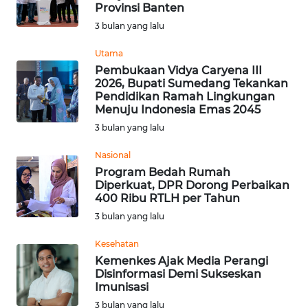
SAINS-TEKNO
Provinsi Banten
3 bulan yang lalu
KESEHATAN
Utama
Pembukaan Vidya Caryena III
2026, Bupati Sumedang Tekankan
INTERNASIONAL
Pendidikan Ramah Lingkungan
Menuju Indonesia Emas 2045
SERBA-SERBI
3 bulan yang lalu
Nasional
PENDIDIKAN
Program Bedah Rumah
Diperkuat, DPR Dorong Perbaikan
400 Ribu RTLH per Tahun
OLAHRAGA
3 bulan yang lalu
OPINI
Kesehatan
Kemenkes Ajak Media Perangi
Disinformasi Demi Sukseskan
EDITORIAL
Imunisasi
3 bulan yang lalu