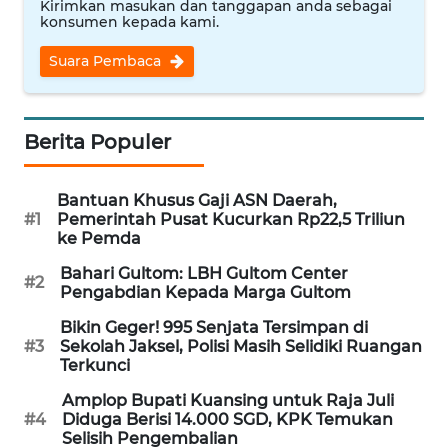
Kirimkan masukan dan tanggapan anda sebagai
konsumen kepada kami.
WN
NUSANTARA
Suara Pembaca
WN
JOGJA
Berita Populer
WN
JATIM
Bantuan Khusus Gaji ASN Daerah,
#1
Pemerintah Pusat Kucurkan Rp22,5 Triliun
ke Pemda
WN
BALI
Bahari Gultom: LBH Gultom Center
#2
Pengabdian Kepada Marga Gultom
WN
Bikin Geger! 995 Senjata Tersimpan di
KALBAR
#3
Sekolah Jaksel, Polisi Masih Selidiki Ruangan
Terkunci
WN
Amplop Bupati Kuansing untuk Raja Juli
KALTENG
#4
Diduga Berisi 14.000 SGD, KPK Temukan
Selisih Pengembalian