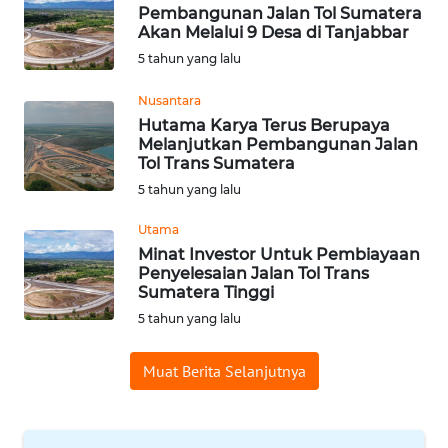
Pembangunan Jalan Tol Sumatera
WN
Akan Melalui 9 Desa di Tanjabbar
BABEL
5 tahun yang lalu
Nusantara
WN
SUMBAR
Hutama Karya Terus Berupaya
Melanjutkan Pembangunan Jalan
Tol Trans Sumatera
WN
5 tahun yang lalu
SUMSEL
Utama
WN
Minat Investor Untuk Pembiayaan
BENGKULU
Penyelesaian Jalan Tol Trans
Sumatera Tinggi
5 tahun yang lalu
WN
LAMPUNG
Muat Berita Selanjutnya
WN
JATENG