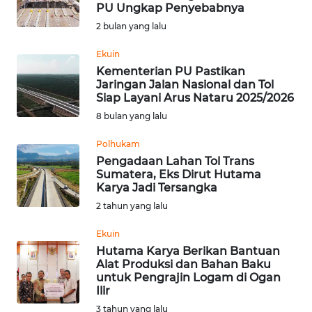
SAINS-TEKNO
PU Ungkap Penyebabnya
2 bulan yang lalu
KESEHATAN
Ekuin
Kementerian PU Pastikan
Jaringan Jalan Nasional dan Tol
INTERNASIONAL
Siap Layani Arus Nataru 2025/2026
8 bulan yang lalu
SERBA-SERBI
Polhukam
Pengadaan Lahan Tol Trans
PENDIDIKAN
Sumatera, Eks Dirut Hutama
Karya Jadi Tersangka
OLAHRAGA
2 tahun yang lalu
Ekuin
OPINI
Hutama Karya Berikan Bantuan
Alat Produksi dan Bahan Baku
untuk Pengrajin Logam di Ogan
EDITORIAL
Ilir
3 tahun yang lalu