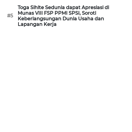
WN
Toga Sihite Sedunia dapat Apresiasi di
KALTARA
Munas VIII FSP PPMI SPSI, Soroti
#5
Keberlangsungan Dunia Usaha dan
Lapangan Kerja
WN
KALSEL
WN
KALTIM
WN
SULSEL
WN
GORONTALO
WN
SULUT