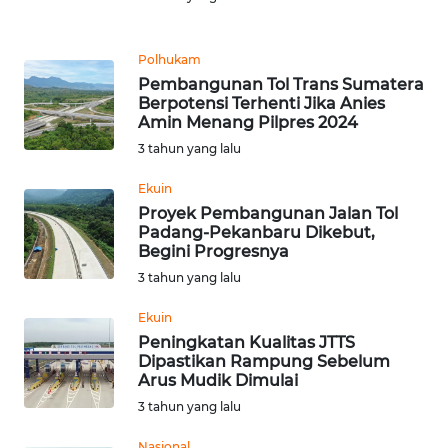
Informasi
INDEKS
Polhukam
BERITA
Pembangunan Tol Trans Sumatera
Berpotensi Terhenti Jika Anies
Amin Menang Pilpres 2024
KONTAK
KAMI
3 tahun yang lalu
Ekuin
INFO
Proyek Pembangunan Jalan Tol
IKLAN
Padang-Pekanbaru Dikebut,
Begini Progresnya
TENTANG
3 tahun yang lalu
KAMI
Ekuin
Peningkatan Kualitas JTTS
PEDOMAN
Dipastikan Rampung Sebelum
MEDIA
Arus Mudik Dimulai
SIBER
3 tahun yang lalu
REDAKSI
Nasional