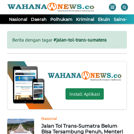
Nasional
Daerah
Polhukam
Kriminal
Ekuin
Sains-Te
WAHANA
Tutup
TV
Berita dengan tagar
#jalan-tol-trans-sumatera
NASIONAL
DAERAH
POLHUKAM
Install Aplikasi
KRIMINAL
Nasional
EKUIN
Jalan Tol Trans-Sumatra Belum
Bisa Tersambung Penuh, Menteri