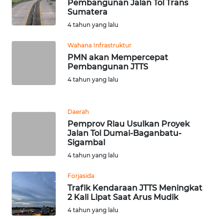
Pembangunan Jalan Tol Trans
WN
Sumatera
BANTEN
4 tahun yang lalu
WN
Wahana Infrastruktur
NTT
PMN akan Mempercepat
Pembangunan JTTS
4 tahun yang lalu
WN
KEPRI
Daerah
WN
Pemprov Riau Usulkan Proyek
PAPUA
Jalan Tol Dumai-Baganbatu-
Sigambal
WN
4 tahun yang lalu
PAPUA
BARAT
Forjasida
Trafik Kendaraan JTTS Meningkat
2 Kali Lipat Saat Arus Mudik
WN
RIAU
4 tahun yang lalu