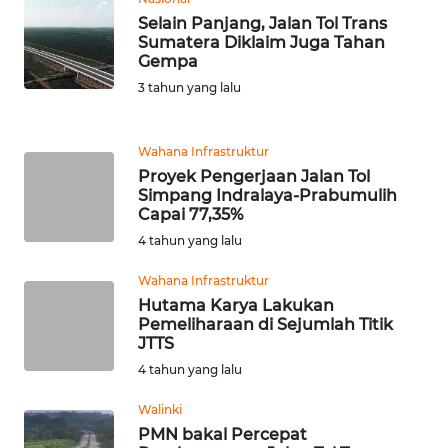
Selain Panjang, Jalan Tol Trans
Sumatera Diklaim Juga Tahan
KARIR
Gempa
3 tahun yang lalu
DISCLAIMER
Wahana
Wahana Infrastruktur
News
Proyek Pengerjaan Jalan Tol
Regional
Simpang Indralaya-Prabumulih
Capai 77,35%
4 tahun yang lalu
WN
SUMUT
Wahana Infrastruktur
Hutama Karya Lakukan
WN
Pemeliharaan di Sejumlah Titik
JAKARTA
JTTS
4 tahun yang lalu
WN
Walinki
JABAR
PMN bakal Percepat