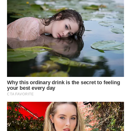
TAPANULI
TENGAH
WN DELI
SERDANG
WN
TEBING
TINGGI
WN
PAKPAK
WN
KARAWANG
WN
BEKASI