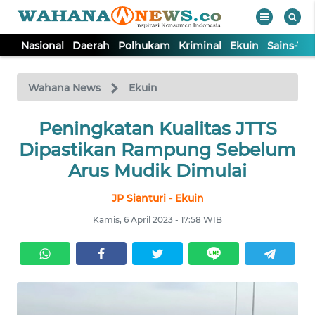
Nasional
Daerah
Polhukam
Kriminal
Ekuin
Sains-Te
WAHANA
Tutup
TV
Wahana News
Ekuin
NASIONAL
Peningkatan Kualitas JTTS
Dipastikan Rampung Sebelum
DAERAH
Arus Mudik Dimulai
JP Sianturi - Ekuin
POLHUKAM
Kamis, 6 April 2023 - 17:58 WIB
KRIMINAL
EKUIN