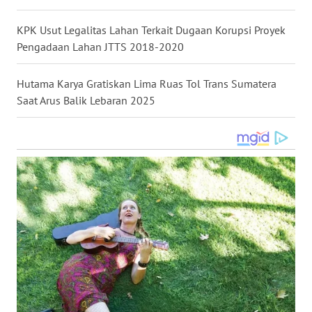
WN
KPK Usut Legalitas Lahan Terkait Dugaan Korupsi Proyek
KALTARA
Pengadaan Lahan JTTS 2018-2020
WN
KALSEL
Hutama Karya Gratiskan Lima Ruas Tol Trans Sumatera
Saat Arus Balik Lebaran 2025
WN
KALTIM
WN
SULSEL
WN
GORONTALO
WN
SULUT