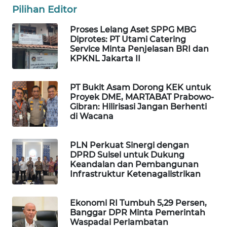
Pilihan Editor
WAHANA
SPORT
Proses Lelang Aset SPPG MBG
Diprotes: PT Utami Catering
Service Minta Penjelasan BRI dan
WAHANA
KPKNL Jakarta II
UMKM
PT Bukit Asam Dorong KEK untuk
WAHANA
Proyek DME, MARTABAT Prabowo-
SELEB
Gibran: Hilirisasi Jangan Berhenti
di Wacana
WAHANA
PERSONA
PLN Perkuat Sinergi dengan
DPRD Sulsel untuk Dukung
WAHANA
Keandalan dan Pembangunan
OTOMOTIF
Infrastruktur Ketenagalistrikan
WAHANA
Ekonomi RI Tumbuh 5,29 Persen,
HEALTH
Banggar DPR Minta Pemerintah
Waspadai Perlambatan