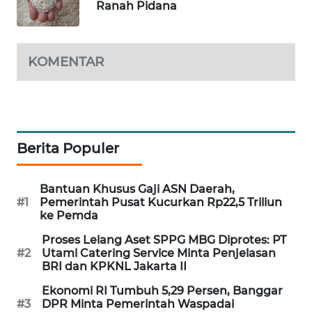
Ranah Pidana
MAWAKA
ID
KOMENTAR
MARTABAT
NET
PLN
WATCH
Berita Populer
MKLI
Bantuan Khusus Gaji ASN Daerah,
#1
Pemerintah Pusat Kucurkan Rp22,5 Triliun
LPKKI
ke Pemda
Proses Lelang Aset SPPG MBG Diprotes: PT
LKKI
#2
Utami Catering Service Minta Penjelasan
BRI dan KPKNL Jakarta II
KOPEKLIN
Ekonomi RI Tumbuh 5,29 Persen, Banggar
#3
DPR Minta Pemerintah Waspadai