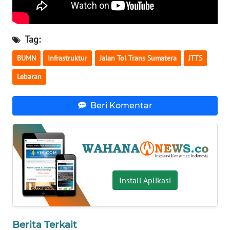
WN
BABEL
Tag:
WN
BUMN
Infrastruktur
Jalan Tol Trans Sumatera
JTTS
SUMBAR
Lebaran
WN
SUMSEL
Beri Komentar
WN
BENGKULU
WN
LAMPUNG
Install Aplikasi
WN
JATENG
Berita Terkait