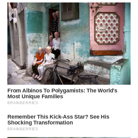
WN
TAPANULI
SELATAN
WN
TANJUNG
LESUNG
WN
KARO
WN
SIMALUNGUN
WN
LABUHANBATU
WN