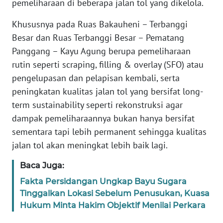
pemeliharaan di beberapa jalan tol yang dikelola.
Informasi
Khususnya pada Ruas Bakauheni – Terbanggi
INDEKS
BERITA
Besar dan Ruas Terbanggi Besar – Pematang
Panggang – Kayu Agung berupa pemeliharaan
KONTAK
rutin seperti scraping, filling & overlay (SFO) atau
KAMI
pengelupasan dan pelapisan kembali, serta
peningkatan kualitas jalan tol yang bersifat long-
INFO
term sustainability seperti rekonstruksi agar
IKLAN
dampak pemeliharaannya bukan hanya bersifat
sementara tapi lebih permanent sehingga kualitas
TENTANG
jalan tol akan meningkat lebih baik lagi.
KAMI
Baca Juga:
PEDOMAN
Fakta Persidangan Ungkap Bayu Sugara
MEDIA
Tinggalkan Lokasi Sebelum Penusukan, Kuasa
SIBER
Hukum Minta Hakim Objektif Menilai Perkara
REDAKSI