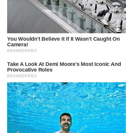
Wahana
Media
Group
WAHANA
NEWS
WAHANA
TANI
WAHANA
ADVOKAT
WAHANA
INFRASTRUKTUR
WAHANA
KONSUMEN