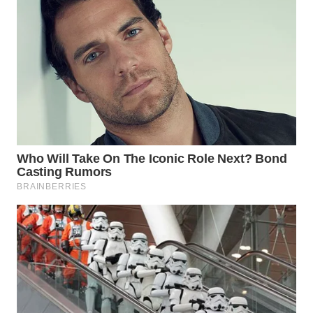
WN
NATUNA
WN
BINTAN
WN
MANDALIKA
WN
LIKUPANG
WN
LABUANBAJO
WN
BORNEO