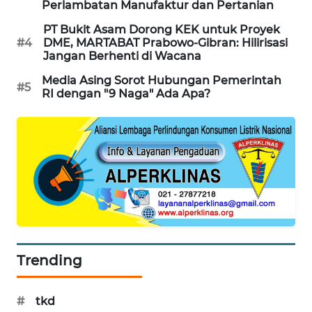
Perlambatan Manufaktur dan Pertanian
PORTAL
KONSUMEN
PT Bukit Asam Dorong KEK untuk Proyek
#4
DME, MARTABAT Prabowo-Gibran: Hilirisasi
Jangan Berhenti di Wacana
FORWAMKI
Media Asing Sorot Hubungan Pemerintah
#5
RI dengan "9 Naga" Ada Apa?
ALPERKLINAS
FORJASIDA
TAMBANG
NEWS
SITUNGIR
NEWS
Trending
SIDIKALANG
NEWS
#
tkd