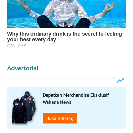
WAHANA
LISTRIK
WAHANA
TRAVEL
WAHANA
TV
Advertorial
WAHANANEWS
ID
Dapatkan Merchandise Eksklusif
WAHANANEWS
Wahana News
CO ID
Buka Katalog
WAHANANEWS
NET