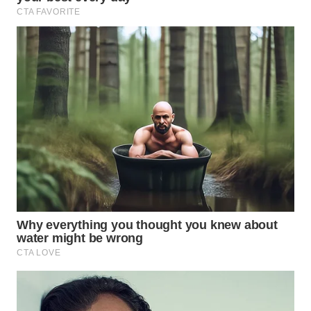
WN
PRIANGAN
TIMUR
WN
SEMARANG
WN
SOLO
WN
BOROBUDUR
WN
MADURA
WN
SURABAYA