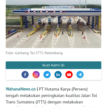
SAINS-TEKNO
KESEHATAN
INTERNASIONAL
SERBA-SERBI
Foto: Gerbang Tol JTTS Palembang
PENDIDIKAN
Ikuti Kami di:
OLAHRAGA
OPINI
WahanaNews.co
|
PT Hutama Karya (Persero)
tengah melakukan peningkatan kualitas Jalan Tol
EDITORIAL
Trans Sumatera (JTTS) dengan melakukan