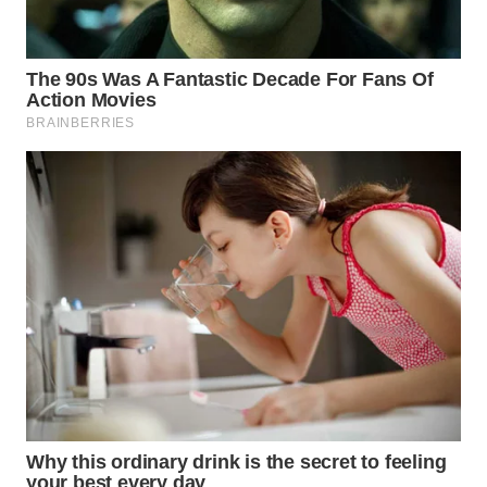
WN
INDRAMAYU
WN
KUNINGAN
WN
MAJALENGKA
WN
SUBANG
WN
SUKABUMI
WN
PURWAKARTA