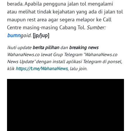
berada. Apabila pengguna jalan tol mengalami
WN
atau melihat tindak kejahatan yang ada di jalan tol
SERAMBI
maupun rest area agar segera melapor ke Call
Centre masing-masing Cabang Tol.
Sumber:
WN
bumn
goid
.
[jp/jup]
JAMBI
Ikuti update
berita pilihan
dan
breaking news
WN
WahanaNews.co lewat Grup Telegram "WahanaNews.co
SULTRA
News Update" dengan install aplikasi Telegram di ponsel,
klik
https://t.me/WahanaNews
, lalu join.
WN
NTB
WN
SULTENG
WN
SULBAR