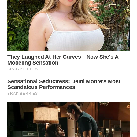
WN
BOGOR
WN
DEPOK
WN
TAPANULI
UTARA
WN
SAMOSIR
WN
PADANG
LAWAS