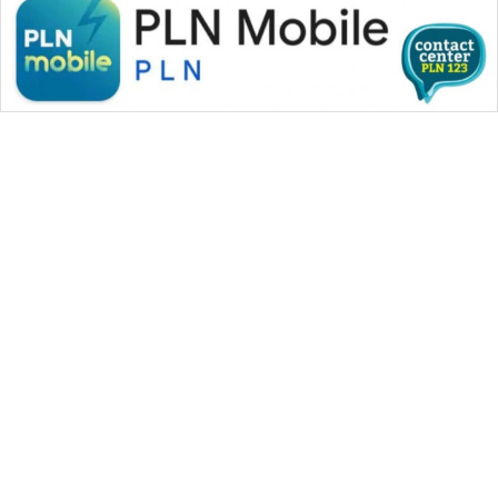
WAHANA MEDIA GROUP
|
|
|
WAHANA NEWS co
WAHANA TANI
WAHANA ADVOKAT
|
|
WAHANA INFRASTRUKTUR
WAHANA KONSUMEN
|
|
|
WAHANA LISTRIK
WAHANA TRAVEL
WAHANA TV
|
|
|
WAHANANEWS id
WAHANANEWS CO ID
WAHANANEWS NET