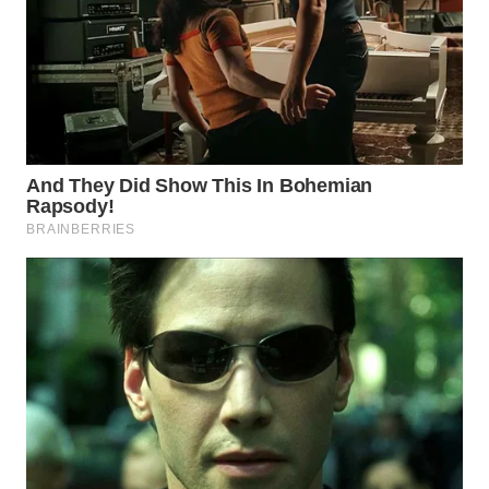
WN
SUMEDANG
WN
CIANJUR
WN
KEPULAUAN
SERIBU
WN
TANGERANG
WN
BINJAI
WN
CIREBON