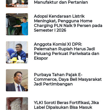
Manufaktur dan Pertanian
WAHANA
DESA
WISATA
Adopsi Kendaraan Listrik
Meningkat, Pengguna Home
Charging PLN Naik 9 Persen pada
LAPAK
Semester I 2026
WAHANA
Anggota Komisi XI DPR:
Wahana
Pelemahan Rupiah Harus Jadi
Network
Peluang Perkuat Pariwisata dan
Ekspor
KONSUMEN
LISTRIK
Purbaya Tahan Pajak E-
Commerce, Daya Beli Masyarakat
MASYARAKAT
Jadi Pertimbangan
KELISTRIKAN
WALINKI
YLKI Soroti Beras Fortifikasi, Jika
ID
Label Dipalsukan Bisa Masuk