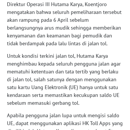
Direktur Operasi III Hutama Karya, Koentjoro
mengatakan bahwa seluruh pemeliharaan tersebut
KARIR
akan rampung pada 6 April sebelum
berlangsungnya arus mudik sehingga memberikan
DISCLAIMER
kenyamanan dan keamanan bagi pemudik dan
tidak berdampak pada lalu lintas di jalan tol.
Wahana
News
Regional
Untuk kondisi terkini jalan tol, Hutama Karya
menghimbau kepada seluruh pengguna jalan agar
WN
mematuhi ketentuan dan tata tertib yang berlaku
SUMUT
di jalan tol, salah satunya dengan menggunakan
satu kartu Uang Elektronik (UE) hanya untuk satu
WN
kendaraan serta memastikan kecukupan saldo UE
JAKARTA
sebelum memasuki gerbang tol.
WN
Apabila pengguna jalan lupa untuk mengisi saldo
JABAR
UE, dapat menggunakan aplikasi HK Toll Apps yang