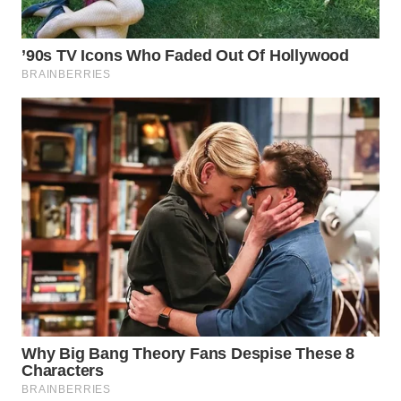
WN
MALUKU
WN
MALUT
WN
DAIRI
WN
DANAU
TOBA
WN
NIAS
WN
LANGKAT