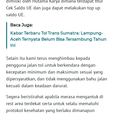
dimiliki oleh Hutama Karya dimana terdapat fitur
WN
Cek Saldo UE dan juga dapat melakukan top up
BANTEN
saldo UE.
WN
Baca Juga:
NTT
Kabar Terbaru Tol Trans Sumatra: Lampung-
Aceh Ternyata Belum Bisa Tersambung Tahun
WN
Ini
KEPRI
Selain itu kami terus menghimbau kepada
WN
pengguna jalan tol untuk berkendara dengan
PAPUA
kecepatan minimum dan maksimum sesuai yang
dipersyaratkan, dan tidak menggunakan bahu jalan
WN
PAPUA
kecuali dalam keadaan darurat.
BARAT
Segera beristirahat apabila merasa mengantuk di
rest area terdekat serta untuk selalu mematuhi
WN
RIAU
protokol kesehatan yang berlaku dimanapun