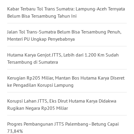
WN
Kabar Terbaru Tol Trans Sumatra: Lampung-Aceh Ternyata
NUSANTARA
Belum Bisa Tersambung Tahun Ini
WN
Jalan Tol Trans-Sumatra Belum Bisa Tersambung Penuh,
JOGJA
Menteri PU Ungkap Penyebabnya
WN
Hutama Karya Genjot JTTS, Lebih dari 1.200 Km Sudah
JATIM
Tersambung di Sumatera
WN
Kerugian Rp205 Miliar, Mantan Bos Hutama Karya Diseret
BALI
ke Pengadilan Korupsi Lampung
WN
Korupsi Lahan JTTS, Eks Dirut Hutama Karya Didakwa
KALBAR
Rugikan Negara Rp205 Miliar
WN
Progres Pembangunan JTTS Palembang–Betung Capai
KALTENG
73,84%