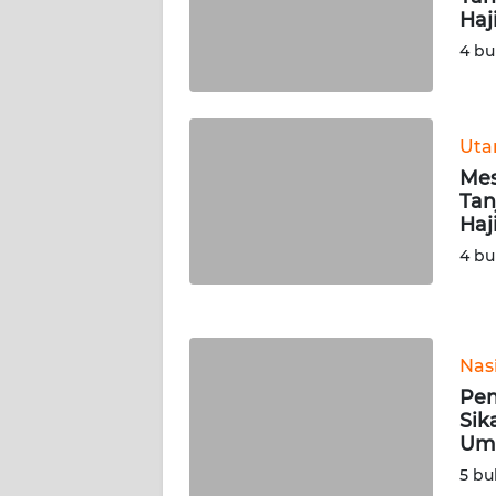
SERAMBI
Haj
4 bu
WN
JAMBI
Ut
WN
Mes
SULTRA
Tan
Haj
WN
4 bu
NTB
WN
SULTENG
Nas
Pem
WN
Sik
SULBAR
Um
5 bu
WN