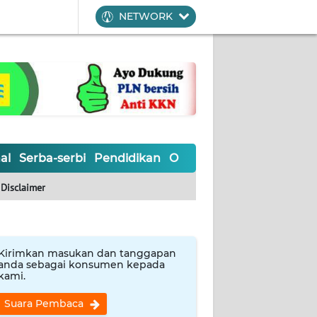
NETWORK
al
Serba-serbi
Pendidikan
Olahraga
Opini
Editoria
Disclaimer
Kirimkan masukan dan tanggapan
anda sebagai konsumen kepada
kami.
Suara Pembaca