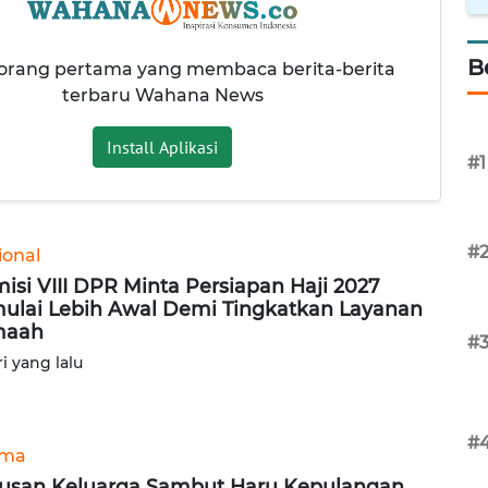
B
 orang pertama yang membaca berita-berita
terbaru Wahana News
Install Aplikasi
#1
#
ional
isi VIII DPR Minta Persiapan Haji 2027
ulai Lebih Awal Demi Tingkatkan Layanan
maah
#
ri yang lalu
#
ama
usan Keluarga Sambut Haru Kepulangan