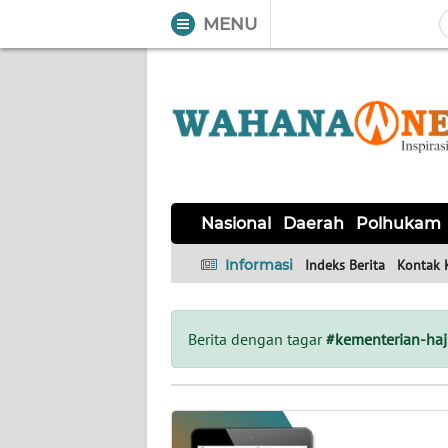
MENU
WAHANA
Tutup
TV
NASIONAL
DAERAH
POLHUKAM
KRIMINAL
EKUIN
SAINS-
KESEHATAN
INTERNASIONAL
Nasional
Daerah
Polhukam
TEKNO
Informasi
Indeks Berita
Kontak 
SERBA-
PENDIDIKAN
OLAHRAGA
OPINI
SERBI
Berita dengan tagar
#kementerian-ha
EDITORIAL
Informasi