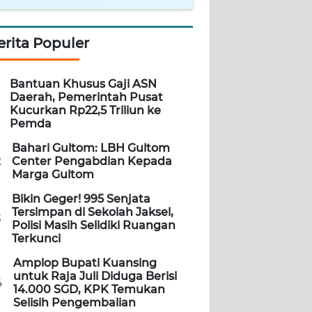
erita Populer
Bantuan Khusus Gaji ASN
Daerah, Pemerintah Pusat
Kucurkan Rp22,5 Triliun ke
Pemda
Bahari Gultom: LBH Gultom
2
Center Pengabdian Kepada
Marga Gultom
Bikin Geger! 995 Senjata
Tersimpan di Sekolah Jaksel,
3
Polisi Masih Selidiki Ruangan
Terkunci
Amplop Bupati Kuansing
untuk Raja Juli Diduga Berisi
4
14.000 SGD, KPK Temukan
Selisih Pengembalian