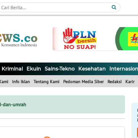
Kriminal
Ekuin
Sains-Tekno
Kesehatan
Internasion
Kami
Info Iklan
Tentang Kami
Pedoman Media Siber
Redaksi
Karir
ji-dan-umrah