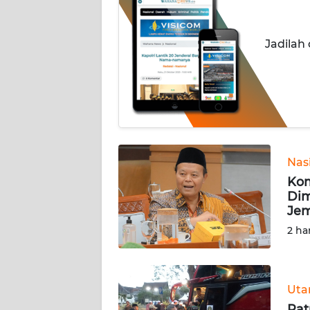
INDEKS
BERITA
Jadilah
KONTAK
KAMI
INFO
IKLAN
TENTANG
Nas
KAMI
Kom
Dim
Je
PEDOMAN
MEDIA
2 ha
SIBER
REDAKSI
Ut
Rat