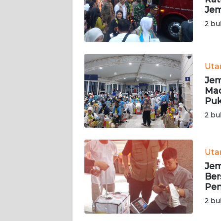
KARIR
Jem
2 bu
DISCLAIMER
Wahana
News
Ut
Regional
Jem
Mad
WN
Puk
SUMUT
2 bu
WN
JAKARTA
Ut
Jem
WN
Ber
JABAR
Pen
2 bu
WN
BANTEN