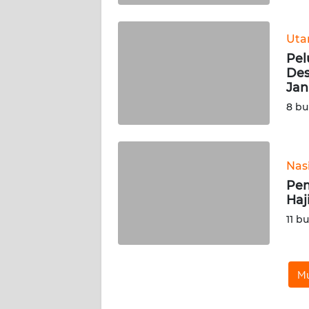
BABEL
Ut
WN
Pel
SUMBAR
Des
Jan
WN
8 bu
SUMSEL
WN
BENGKULU
Nas
Pem
WN
Haj
LAMPUNG
11 b
WN
JATENG
Mu
WN