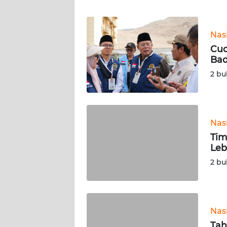
WN
Nas
NTT
Cuc
Bad
WN
KEPRI
2 bu
WN
PAPUA
Nas
Tim
WN
Leb
PAPUA
BARAT
2 bu
WN
RIAU
Nas
WN
Tah