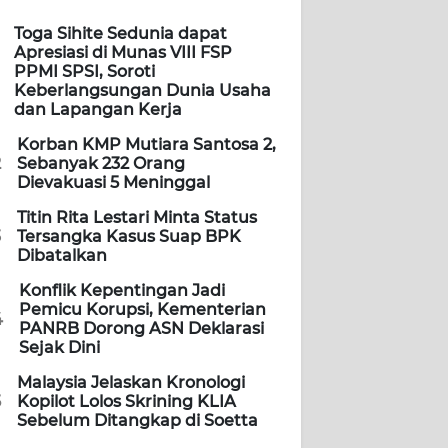
Toga Sihite Sedunia dapat
Apresiasi di Munas VIII FSP
PPMI SPSI, Soroti
Keberlangsungan Dunia Usaha
dan Lapangan Kerja
Korban KMP Mutiara Santosa 2,
2
Sebanyak 232 Orang
Dievakuasi 5 Meninggal
Titin Rita Lestari Minta Status
3
Tersangka Kasus Suap BPK
Dibatalkan
Konflik Kepentingan Jadi
Pemicu Korupsi, Kementerian
4
PANRB Dorong ASN Deklarasi
Sejak Dini
Malaysia Jelaskan Kronologi
5
Kopilot Lolos Skrining KLIA
Sebelum Ditangkap di Soetta