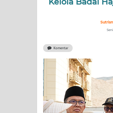
Kelola Badal H
INDEKS
BERITA
KONTAK
Sutris
KAMI
Seni
INFO
IKLAN
Komentar
TENTANG
KAMI
PEDOMAN
MEDIA
SIBER
REDAKSI