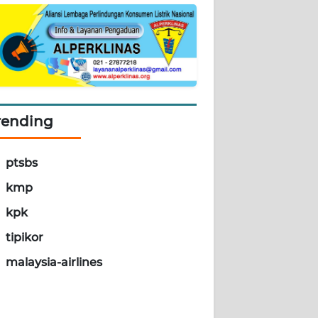
rending
ptsbs
kmp
kpk
tipikor
malaysia-airlines