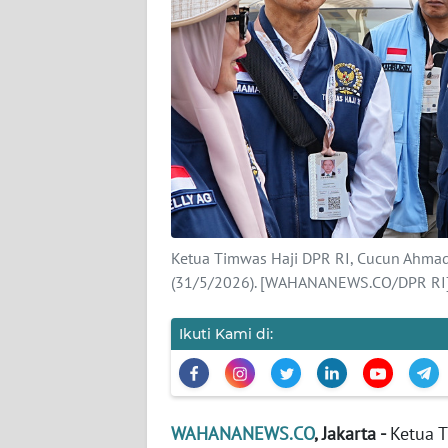
KARIR
DISCLAIMER
Wahana
News
Regional
WN
SUMUT
Ketua Timwas Haji DPR RI, Cucun Ahmad 
WN
(31/5/2026). [WAHANANEWS.CO/DPR RI]
JAKARTA
Ikuti Kami di:
WN
JABAR
WN
WAHANANEWS.CO
, Jakarta -
Ketua 
BANTEN