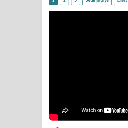
1
2
3
Selanjutnya
Liha
BABEL
WN
SUMBAR
WN
SUMSEL
WN
BENGKULU
WN
LAMPUNG
WN
JATENG
WN