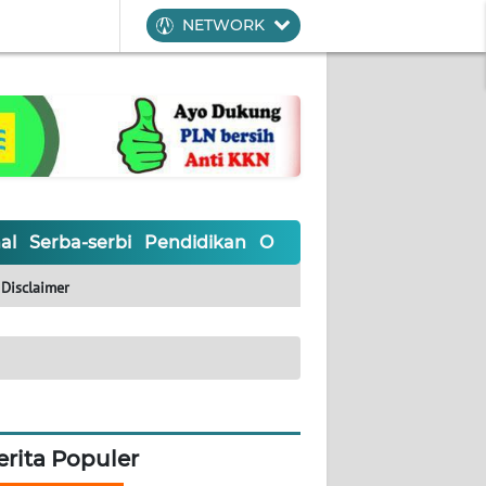
NETWORK
al
Serba-serbi
Pendidikan
Olahraga
Opini
Editoria
Disclaimer
erita Populer