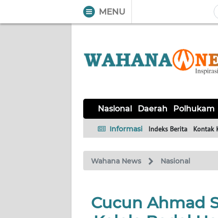
MENU
WAHANA
Tutup
TV
NASIONAL
DAERAH
POLHUKAM
KRIMINAL
EKUIN
SAINS-
KESEHATAN
INTERNASIONAL
Nasional
Daerah
Polhukam
TEKNO
Informasi
Indeks Berita
Kontak 
SERBA-
PENDIDIKAN
OLAHRAGA
OPINI
SERBI
Wahana News
Nasional
EDITORIAL
Cucun Ahmad Sy
Informasi