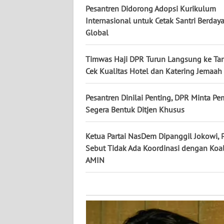
KALTARA
Pesantren Didorong Adopsi Kurikulum
Internasional untuk Cetak Santri Berday
WN
Global
KALSEL
Timwas Haji DPR Turun Langsung ke Tan
WN
Cek Kualitas Hotel dan Katering Jemaah
KALTIM
Pesantren Dinilai Penting, DPR Minta Pe
WN
Segera Bentuk Ditjen Khusus
SULSEL
Ketua Partai NasDem Dipanggil Jokowi,
WN
Sebut Tidak Ada Koordinasi dengan Koal
GORONTALO
AMIN
WN
SULUT
WN
MALUKU