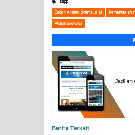
Tag:
NUSANTARA
Cucun Ahmad Syamsurijal
Kementerian 
WN
Wahananewsco
JOGJA
WN
JATIM
WN
BALI
Jadilah
WN
KALBAR
WN
KALTENG
Berita Terkait
WN