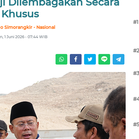
aji Dilembagakan Secara
Khusus
#1
no Simorangkir - Nasional
n, 1 Juni 2026 - 07:44 WIB
#
#
#
#