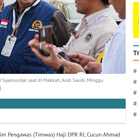
T
#
Syamsurijal saat di Makkah, Arab Saudi, Minggu
#
.
#
#
#
Tim Pengawas (Timwas) Haji DPR RI, Cucun Ahmad