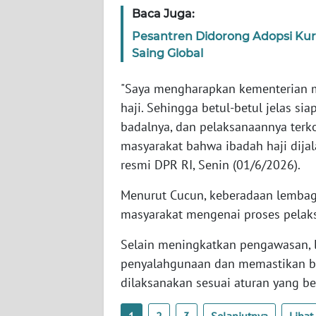
SERAMBI
Baca Juga:
Pesantren Didorong Adopsi Kur
WN
Saing Global
JAMBI
"Saya mengharapkan kementerian 
WN
haji. Sehingga betul-betul jelas s
SULTRA
badalnya, dan pelaksanaannya terko
masyarakat bahwa ibadah haji dijal
WN
resmi DPR RI, Senin (01/6/2026).
NTB
Menurut Cucun, keberadaan lembag
WN
masyarakat mengenai proses pelaks
SULTENG
Selain meningkatkan pengawasan, 
WN
penyalahgunaan dan memastikan b
SULBAR
dilaksanakan sesuai aturan yang be
WN