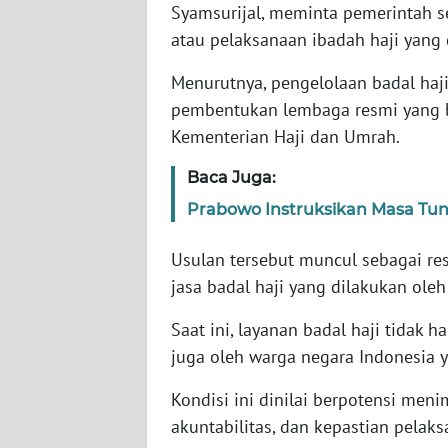
Syamsurijal, meminta pemerintah s
atau pelaksanaan ibadah haji yang 
WN
NTT
Menurutnya, pengelolaan badal haji 
pembentukan lembaga resmi yang be
WN
Kementerian Haji dan Umrah.
KEPRI
Baca Juga:
WN
Prabowo Instruksikan Masa Tung
PAPUA
Usulan tersebut muncul sebagai re
WN
jasa badal haji yang dilakukan ole
PAPUA
BARAT
Saat ini, layanan badal haji tidak h
juga oleh warga negara Indonesia 
WN
RIAU
Kondisi ini dinilai berpotensi meni
akuntabilitas, dan kepastian pelaks
WN