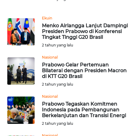
Informasi
INDEKS
Ekuin
BERITA
Menko Airlangga Lanjut Dampingi
Presiden Prabowo di Konferensi
Tingkat Tinggi G20 Brasil
KONTAK
KAMI
2 tahun yang lalu
Nasional
INFO
Prabowo Gelar Pertemuan
IKLAN
Bilateral dengan Presiden Macron
di KTT G20 Brasil
TENTANG
2 tahun yang lalu
KAMI
Nasional
Prabowo Tegaskan Komitmen
PEDOMAN
Indonesia pada Pembangunan
MEDIA
Berkelanjutan dan Transisi Energi
SIBER
2 tahun yang lalu
REDAKSI
Nasional