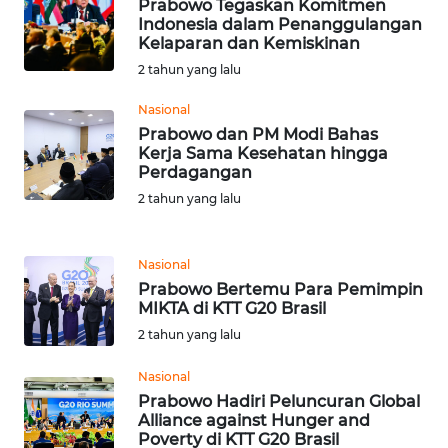
Prabowo Tegaskan Komitmen
WN
Indonesia dalam Penanggulangan
BANTEN
Kelaparan dan Kemiskinan
2 tahun yang lalu
WN
Nasional
NTT
Prabowo dan PM Modi Bahas
Kerja Sama Kesehatan hingga
WN
Perdagangan
KEPRI
2 tahun yang lalu
WN
PAPUA
Nasional
Prabowo Bertemu Para Pemimpin
MIKTA di KTT G20 Brasil
WN
PAPUA
2 tahun yang lalu
BARAT
Nasional
Prabowo Hadiri Peluncuran Global
WN
Alliance against Hunger and
RIAU
Poverty di KTT G20 Brasil