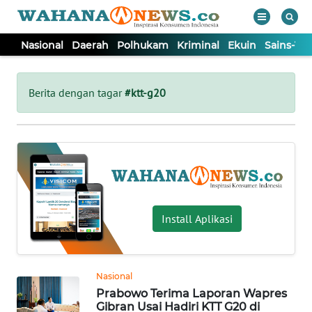
Nasional
Daerah
Polhukam
Kriminal
Ekuin
Sains-Te
WAHANA
Tutup
TV
Berita dengan tagar
#ktt-g20
NASIONAL
DAERAH
POLHUKAM
Install Aplikasi
KRIMINAL
Nasional
EKUIN
Prabowo Terima Laporan Wapres
Gibran Usai Hadiri KTT G20 di