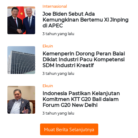
Internasional
WN
Joe Biden Sebut Ada
BABEL
Kemungkinan Bertemu Xi Jinping
di APEC
WN
3 tahun yang lalu
SUMBAR
Ekuin
Kemenperin Dorong Peran Balai
WN
Diklat Industri Pacu Kompetensi
SUMSEL
SDM Industri Kreatif
3 tahun yang lalu
WN
BENGKULU
Ekuin
Indonesia Pastikan Kelanjutan
Komitmen KTT G20 Bali dalam
WN
Forum G20 New Delhi
LAMPUNG
3 tahun yang lalu
WN
Muat Berita Selanjutnya
JATENG