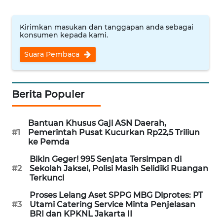
WN
NUSANTARA
Kirimkan masukan dan tanggapan anda sebagai
konsumen kepada kami.
WN
Suara Pembaca
JOGJA
WN
Berita Populer
JATIM
WN
Bantuan Khusus Gaji ASN Daerah,
#1
Pemerintah Pusat Kucurkan Rp22,5 Triliun
BALI
ke Pemda
WN
Bikin Geger! 995 Senjata Tersimpan di
#2
Sekolah Jaksel, Polisi Masih Selidiki Ruangan
KALBAR
Terkunci
Proses Lelang Aset SPPG MBG Diprotes: PT
WN
#3
Utami Catering Service Minta Penjelasan
KALTENG
BRI dan KPKNL Jakarta II