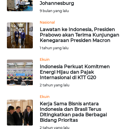
SAINS-TEKNO
Johannesburg
9 bulan yang lalu
KESEHATAN
Nasional
Lawatan ke Indonesia, Presiden
Prabowo akan Terima Kunjungan
INTERNASIONAL
Kenegaraan Presiden Macron
1 tahun yang lalu
SERBA-SERBI
Ekuin
Indonesia Perkuat Komitmen
PENDIDIKAN
Energi Hijau dan Pajak
Internasional di KTT G20
OLAHRAGA
2 tahun yang lalu
Ekuin
OPINI
Kerja Sama Bisnis antara
Indonesia dan Brasil Terus
Ditingkatkan pada Berbagai
EDITORIAL
Bidang Prioritas
2 tahun yang lalu