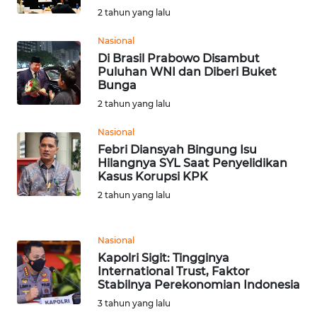
2 tahun yang lalu
WN
SERAMBI
Nasional
Di Brasil Prabowo Disambut
Puluhan WNI dan Diberi Buket
WN
Bunga
JAMBI
2 tahun yang lalu
WN
Nasional
SULTRA
Febri Diansyah Bingung Isu
Hilangnya SYL Saat Penyelidikan
Kasus Korupsi KPK
WN
NTB
2 tahun yang lalu
WN
Nasional
SULTENG
Kapolri Sigit: Tingginya
International Trust, Faktor
Stabilnya Perekonomian Indonesia
WN
SULBAR
3 tahun yang lalu