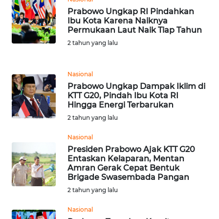
Prabowo Ungkap RI Pindahkan
Ibu Kota Karena Naiknya
KARIR
Permukaan Laut Naik Tiap Tahun
2 tahun yang lalu
DISCLAIMER
Wahana
Nasional
News
Prabowo Ungkap Dampak Iklim di
Regional
KTT G20, Pindah Ibu Kota RI
Hingga Energi Terbarukan
2 tahun yang lalu
WN
SUMUT
Nasional
Presiden Prabowo Ajak KTT G20
WN
Entaskan Kelaparan, Mentan
JAKARTA
Amran Gerak Cepat Bentuk
Brigade Swasembada Pangan
2 tahun yang lalu
WN
JABAR
Nasional