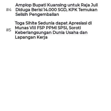
Amplop Bupati Kuansing untuk Raja Juli
WN
#4
Diduga Berisi 14.000 SGD, KPK Temukan
KALTARA
Selisih Pengembalian
Toga Sihite Sedunia dapat Apresiasi di
WN
Munas VIII FSP PPMI SPSI, Soroti
KALSEL
#5
Keberlangsungan Dunia Usaha dan
Lapangan Kerja
WN
KALTIM
WN
SULSEL
WN
GORONTALO
WN
SULUT