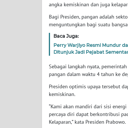
angka kemiskinan dan juga kelapa
WN
Bagi Presiden, pangan adalah sektor
NTT
menguntungkan bagi suatu bangsa 
WN
Baca Juga:
KEPRI
Perry Warjiyo Resmi Mundur da
Ditunjuk Jadi Pejabat Sementa
WN
PAPUA
Sebagai langkah nyata, pemerintah
pangan dalam waktu 4 tahun ke d
WN
PAPUA
Presiden optimis upaya tersebut d
BARAT
kemiskinan.
WN
“Kami akan mandiri dari sisi energ
RIAU
percaya diri dapat berkontribusi p
Kelaparan,” kata Presiden Prabowo.
WN