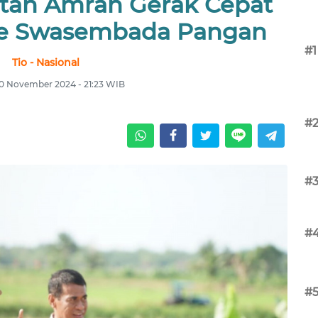
ntan Amran Gerak Cepat
de Swasembada Pangan
#1
Tio - Nasional
0 November 2024 - 21:23 WIB
#
#
#
#