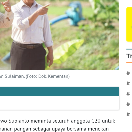
T
#
n Sulaiman. (Foto: Dok. Kementan)
#
#
#
#
bowo Subianto meminta seluruh anggota G20 untuk
hanan pangan sebagai upaya bersama menekan