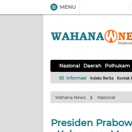
MENU
WAHANA
Tutup
TV
NASIONAL
DAERAH
POLHUKAM
KRIMINAL
EKUIN
SAINS-
KESEHATAN
INTERNASIONAL
Nasional
Daerah
Polhukam
TEKNO
Informasi
Indeks Berita
Kontak 
SERBA-
PENDIDIKAN
OLAHRAGA
OPINI
SERBI
Wahana News
Nasional
EDITORIAL
Presiden Prabow
Informasi