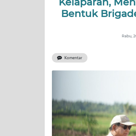
Kelaparan, Me
INDEKS
BERITA
Bentuk Briga
KONTAK
KAMI
Rabu, 2
INFO
IKLAN
Komentar
TENTANG
KAMI
PEDOMAN
MEDIA
SIBER
REDAKSI