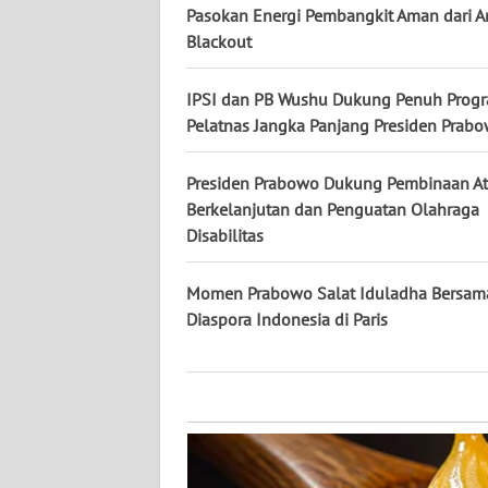
KALTARA
Pasokan Energi Pembangkit Aman dari 
Blackout
WN
KALSEL
IPSI dan PB Wushu Dukung Penuh Prog
Pelatnas Jangka Panjang Presiden Prab
WN
KALTIM
Presiden Prabowo Dukung Pembinaan At
Berkelanjutan dan Penguatan Olahraga
WN
Disabilitas
SULSEL
Momen Prabowo Salat Iduladha Bersam
WN
Diaspora Indonesia di Paris
GORONTALO
WN
SULUT
WN
MALUKU