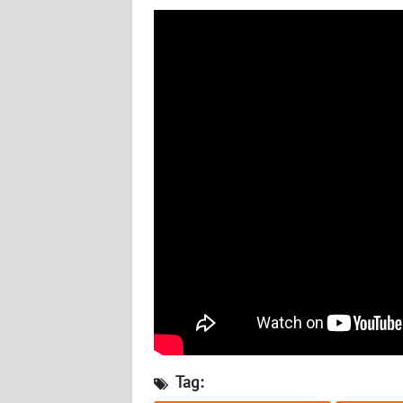
BABEL
WN
SUMBAR
WN
SUMSEL
WN
BENGKULU
WN
LAMPUNG
WN
JATENG
Tag:
WN