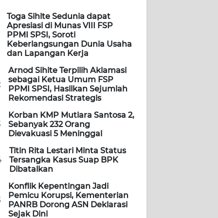
Toga Sihite Sedunia dapat
Apresiasi di Munas VIII FSP
PPMI SPSI, Soroti
Keberlangsungan Dunia Usaha
dan Lapangan Kerja
Arnod Sihite Terpilih Aklamasi
sebagai Ketua Umum FSP
2
PPMI SPSI, Hasilkan Sejumlah
Rekomendasi Strategis
Korban KMP Mutiara Santosa 2,
3
Sebanyak 232 Orang
Dievakuasi 5 Meninggal
Titin Rita Lestari Minta Status
4
Tersangka Kasus Suap BPK
Dibatalkan
Konflik Kepentingan Jadi
Pemicu Korupsi, Kementerian
5
PANRB Dorong ASN Deklarasi
Sejak Dini