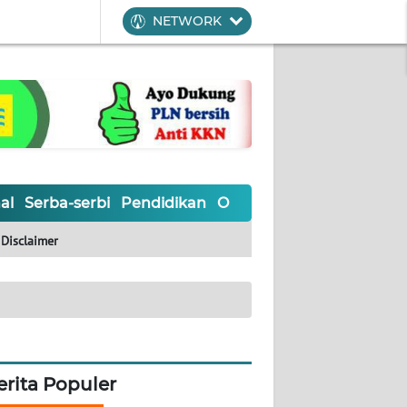
NETWORK
al
Serba-serbi
Pendidikan
Olahraga
Opini
Editoria
Disclaimer
erita Populer