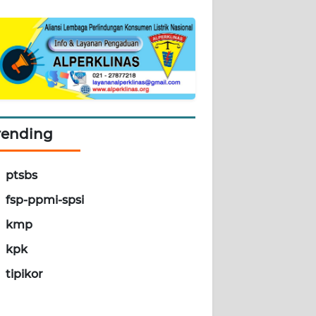
rending
ptsbs
fsp-ppmi-spsi
kmp
kpk
tipikor