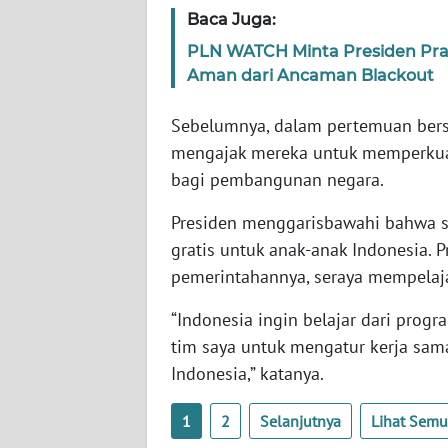
SERAMBI
Baca Juga:
PLN WATCH Minta Presiden Pra
WN
Aman dari Ancaman Blackout
JAMBI
Sebelumnya, dalam pertemuan bers
WN
mengajak mereka untuk memperkuat
SULTRA
bagi pembangunan negara.
WN
Presiden menggarisbawahi bahwa s
NTB
gratis untuk anak-anak Indonesia. 
pemerintahannya, seraya mempelaja
WN
SULTENG
“Indonesia ingin belajar dari progr
tim saya untuk mengatur kerja sama
WN
Indonesia,” katanya.
SULBAR
1
2
Selanjutnya
Lihat Sem
WN