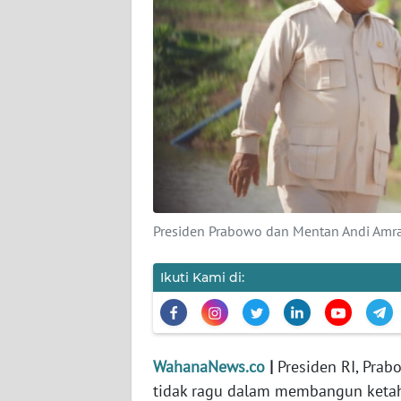
KARIR
DISCLAIMER
Wahana
News
Regional
WN
SUMUT
Presiden Prabowo dan Mentan Andi Amra
WN
JAKARTA
Ikuti Kami di:
WN
JABAR
WahanaNews.co
|
Presiden RI, Pra
WN
tidak ragu dalam membangun keta
BANTEN