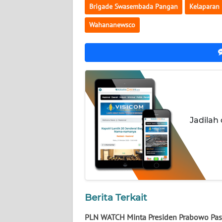
NUSANTARA
Brigade Swasembada Pangan
Kelaparan
Wahananewsco
WN
JOGJA
WN
JATIM
WN
BALI
Jadilah
WN
KALBAR
WN
KALTENG
Berita Terkait
WN
PLN WATCH Minta Presiden Prabowo Pas