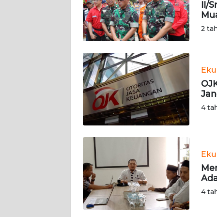
KARIR
II/
Mu
2 ta
DISCLAIMER
Wahana
News
Eku
Regional
OJK
Jan
WN
4 ta
SUMUT
WN
JAKARTA
Eku
Men
WN
Ada
JABAR
4 ta
WN
BANTEN