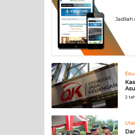
INDEKS
BERITA
Jadilah
KONTAK
KAMI
INFO
IKLAN
TENTANG
Eku
KAMI
Kas
Asu
PEDOMAN
2 ta
MEDIA
SIBER
REDAKSI
Ut
Da