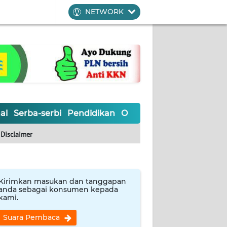
NETWORK
al
Serba-serbi
Pendidikan
Olahraga
Opini
Editoria
Disclaimer
Kirimkan masukan dan tanggapan
anda sebagai konsumen kepada
kami.
Suara Pembaca