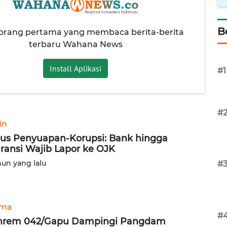
B
 orang pertama yang membaca berita-berita
terbaru Wahana News
Install Aplikasi
#1
#
in
us Penyuapan-Korupsi: Bank hingga
ransi Wajib Lapor ke OJK
hun yang lalu
#
ama
#
nrem 042/Gapu Dampingi Pangdam