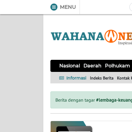
MENU
WAHANA
Tutup
TV
NASIONAL
DAERAH
POLHUKAM
KRIMINAL
EKUIN
SAINS-
KESEHATAN
INTERNASIONAL
Nasional
Daerah
Polhukam
TEKNO
Informasi
Indeks Berita
Kontak 
SERBA-
PENDIDIKAN
OLAHRAGA
OPINI
SERBI
Berita dengan tagar
#lembaga-keuan
EDITORIAL
Informasi