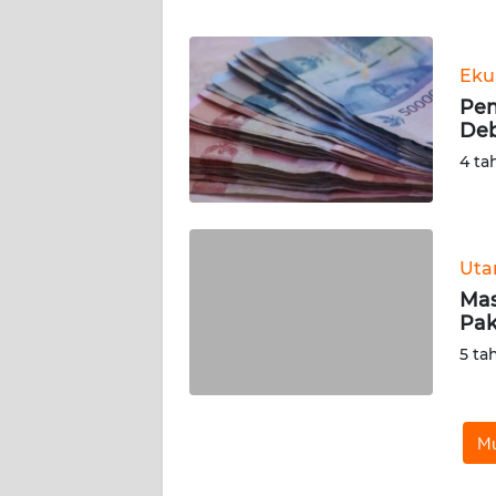
WN
Eku
NTT
Pem
Deb
WN
KEPRI
4 ta
WN
PAPUA
Ut
Mas
WN
Pak
PAPUA
BARAT
5 ta
WN
RIAU
Mu
WN