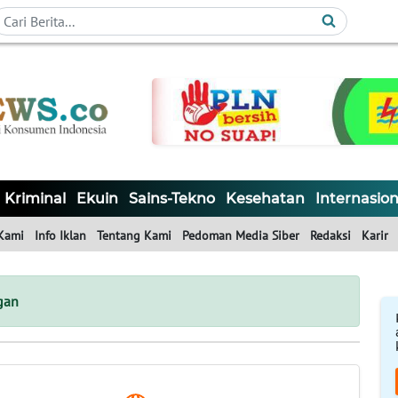
Kriminal
Ekuin
Sains-Tekno
Kesehatan
Internasion
Kami
Info Iklan
Tentang Kami
Pedoman Media Siber
Redaksi
Karir
gan