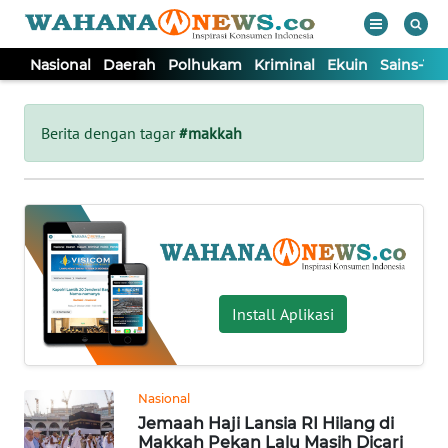
Nasional
Daerah
Polhukam
Kriminal
Ekuin
Sains-Te
WAHANA
Tutup
TV
Berita dengan tagar
#makkah
NASIONAL
DAERAH
POLHUKAM
Install Aplikasi
KRIMINAL
Nasional
EKUIN
Jemaah Haji Lansia RI Hilang di
Makkah Pekan Lalu Masih Dicari