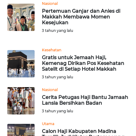
Nasional
WN
Pertemuan Ganjar dan Anies di
BANTEN
Makkah Membawa Momen
Kesejukan
WN
3 tahun yang lalu
NTT
WN
Kesehatan
KEPRI
Gratis untuk Jemaah Haji,
Kemenag Dirikan Pos Kesehatan
Satelit di Setiap Hotel Makkah
WN
3 tahun yang lalu
PAPUA
Nasional
WN
Cerita Petugas Haji Bantu Jamaah
PAPUA
Lansia Bersihkan Badan
BARAT
3 tahun yang lalu
WN
Utama
RIAU
Calon Haji Kabupaten Madina