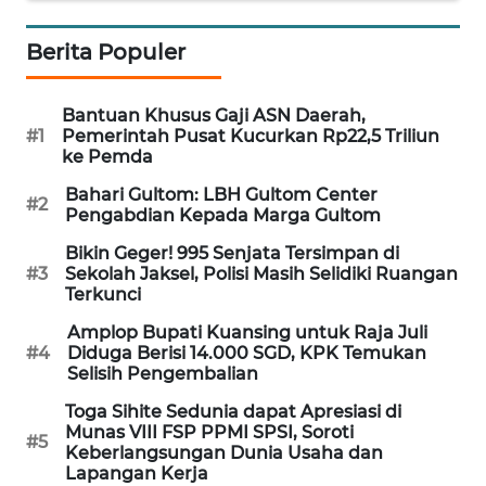
WN
Berita Populer
NUSANTARA
WN
Bantuan Khusus Gaji ASN Daerah,
JOGJA
#1
Pemerintah Pusat Kucurkan Rp22,5 Triliun
ke Pemda
WN
Bahari Gultom: LBH Gultom Center
#2
JATIM
Pengabdian Kepada Marga Gultom
Bikin Geger! 995 Senjata Tersimpan di
WN
#3
Sekolah Jaksel, Polisi Masih Selidiki Ruangan
BALI
Terkunci
Amplop Bupati Kuansing untuk Raja Juli
WN
#4
Diduga Berisi 14.000 SGD, KPK Temukan
KALBAR
Selisih Pengembalian
Toga Sihite Sedunia dapat Apresiasi di
WN
Munas VIII FSP PPMI SPSI, Soroti
#5
KALTENG
Keberlangsungan Dunia Usaha dan
Lapangan Kerja