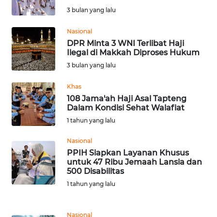
SAINS-TEKNO
3 bulan yang lalu
KESEHATAN
Nasional
DPR Minta 3 WNI Terlibat Haji
Ilegal di Makkah Diproses Hukum
INTERNASIONAL
3 bulan yang lalu
SERBA-SERBI
Khas
108 Jama'ah Haji Asal Tapteng
Dalam Kondisi Sehat Walafiat
PENDIDIKAN
1 tahun yang lalu
OLAHRAGA
Nasional
PPIH Siapkan Layanan Khusus
untuk 47 Ribu Jemaah Lansia dan
OPINI
500 Disabilitas
1 tahun yang lalu
EDITORIAL
Nasional