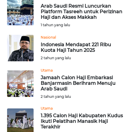
Informasi
Arab Saudi Resmi Luncurkan
Platform Tasreeh untuk Perizinan
INDEKS
Haji dan Akses Makkah
BERITA
1 tahun yang lalu
KONTAK
Nasional
KAMI
Indonesia Mendapat 221 Ribu
Kuota Haji Tahun 2025
2 tahun yang lalu
INFO
IKLAN
Utama
Jamaah Calon Haji Embarkasi
TENTANG
Banjarmasin Berihram Menuju
KAMI
Arab Saudi
2 tahun yang lalu
PEDOMAN
MEDIA
Utama
SIBER
1.395 Calon Haji Kabupaten Kudus
Ikuti Pelatihan Manasik Haji
Terakhir
REDAKSI