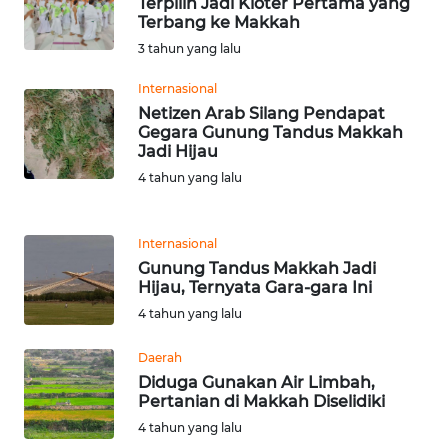
Terpilih Jadi Kloter Pertama yang
Terbang ke Makkah
WN
3 tahun yang lalu
SERAMBI
Internasional
WN
Netizen Arab Silang Pendapat
JAMBI
Gegara Gunung Tandus Makkah
Jadi Hijau
4 tahun yang lalu
WN
SULTRA
Internasional
WN
Gunung Tandus Makkah Jadi
NTB
Hijau, Ternyata Gara-gara Ini
4 tahun yang lalu
WN
SULTENG
Daerah
Diduga Gunakan Air Limbah,
Pertanian di Makkah Diselidiki
WN
SULBAR
4 tahun yang lalu