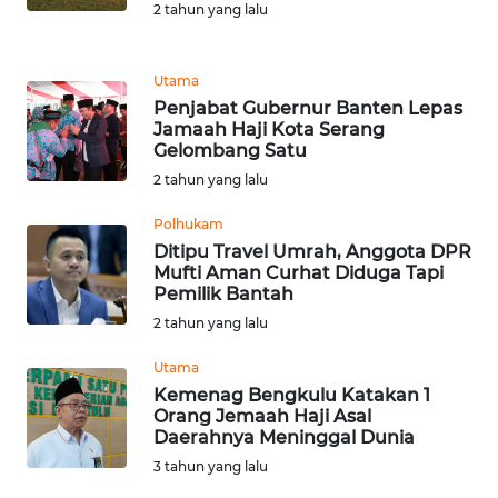
2 tahun yang lalu
KARIR
Utama
Penjabat Gubernur Banten Lepas
DISCLAIMER
Jamaah Haji Kota Serang
Gelombang Satu
Wahana
2 tahun yang lalu
News
Regional
Polhukam
Ditipu Travel Umrah, Anggota DPR
WN
Mufti Aman Curhat Diduga Tapi
SUMUT
Pemilik Bantah
2 tahun yang lalu
WN
Utama
JAKARTA
Kemenag Bengkulu Katakan 1
Orang Jemaah Haji Asal
WN
Daerahnya Meninggal Dunia
JABAR
3 tahun yang lalu