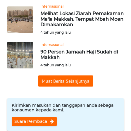
Internasional
WN
Melihat Lokasi Ziarah Pemakaman
BABEL
Ma'la Makkah, Tempat Mbah Moen
Dimakamkan
WN
4 tahun yang lalu
SUMBAR
Internasional
90 Persen Jamaah Haji Sudah di
WN
Makkah
SUMSEL
4 tahun yang lalu
WN
BENGKULU
Muat Berita Selanjutnya
WN
LAMPUNG
Kirimkan masukan dan tanggapan anda sebagai
konsumen kepada kami.
WN
Suara Pembaca
JATENG