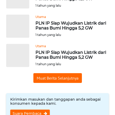
1 tahun yang lalu
WN
BABEL
Utama
PLN IP Siap Wujudkan Listrik dari
WN
Panas Bumi Hingga 5,2 GW
SUMBAR
1 tahun yang lalu
WN
Utama
SUMSEL
PLN IP Siap Wujudkan Listrik dari
Panas Bumi Hingga 5,2 GW
1 tahun yang lalu
WN
BENGKULU
Muat Berita Selanjutnya
WN
LAMPUNG
Kirimkan masukan dan tanggapan anda sebagai
WN
konsumen kepada kami.
JATENG
Suara Pembaca