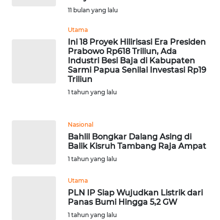
WN
11 bulan yang lalu
BANTEN
Utama
Ini 18 Proyek Hilirisasi Era Presiden
WN
Prabowo Rp618 Triliun, Ada
NTT
Industri Besi Baja di Kabupaten
Sarmi Papua Senilai Investasi Rp19
Triliun
WN
KEPRI
1 tahun yang lalu
WN
Nasional
PAPUA
Bahlil Bongkar Dalang Asing di
Balik Kisruh Tambang Raja Ampat
WN
1 tahun yang lalu
PAPUA
BARAT
Utama
PLN IP Siap Wujudkan Listrik dari
WN
Panas Bumi Hingga 5,2 GW
RIAU
1 tahun yang lalu