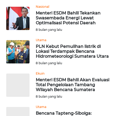
Informasi
Nasional
Menteri ESDM Bahlil Tekankan
INDEKS
Swasembada Energi Lewat
BERITA
Optimalisasi Potensi Daerah
8 bulan yang lalu
KONTAK
KAMI
Utama
PLN Kebut Pemulihan listrik di
Lokasi Terdampak Bencana
INFO
Hidrometeorologi Sumatera Utara
IKLAN
8 bulan yang lalu
TENTANG
Ekuin
KAMI
Menteri ESDM Bahlil Akan Evaluasi
Total Pengelolaan Tambang
Wilayah Bencana Sumatera
PEDOMAN
MEDIA
8 bulan yang lalu
SIBER
Utama
Bencana Tapteng-Sibolga:
REDAKSI