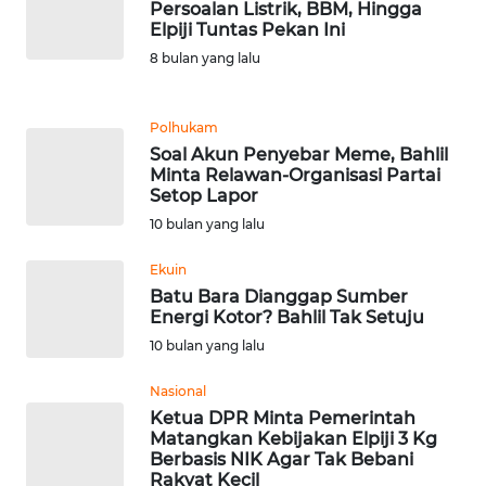
Persoalan Listrik, BBM, Hingga
Elpiji Tuntas Pekan Ini
KARIR
8 bulan yang lalu
DISCLAIMER
Polhukam
Soal Akun Penyebar Meme, Bahlil
Wahana
Minta Relawan-Organisasi Partai
News
Setop Lapor
Regional
10 bulan yang lalu
WN
Ekuin
SUMUT
Batu Bara Dianggap Sumber
Energi Kotor? Bahlil Tak Setuju
WN
10 bulan yang lalu
JAKARTA
Nasional
Ketua DPR Minta Pemerintah
WN
Matangkan Kebijakan Elpiji 3 Kg
JABAR
Berbasis NIK Agar Tak Bebani
Rakyat Kecil