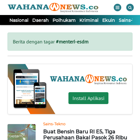
Nasional
Daerah
Polhukam
Kriminal
Ekuin
Sains-Te
WAHANA
Tutup
TV
Berita dengan tagar
#menteri-esdm
NASIONAL
DAERAH
POLHUKAM
Install Aplikasi
KRIMINAL
Sains-Tekno
EKUIN
Buat Bensin Baru RI E5, Tiga
Perusahaan Bakal Pasok 26 Ribu