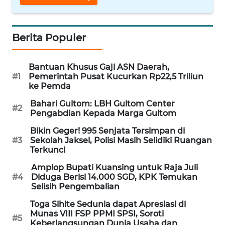
WN
NUSANTARA
Berita Populer
WN
JOGJA
Bantuan Khusus Gaji ASN Daerah,
#1
Pemerintah Pusat Kucurkan Rp22,5 Triliun
ke Pemda
WN
JATIM
Bahari Gultom: LBH Gultom Center
#2
Pengabdian Kepada Marga Gultom
WN
Bikin Geger! 995 Senjata Tersimpan di
BALI
#3
Sekolah Jaksel, Polisi Masih Selidiki Ruangan
Terkunci
WN
Amplop Bupati Kuansing untuk Raja Juli
KALBAR
#4
Diduga Berisi 14.000 SGD, KPK Temukan
Selisih Pengembalian
WN
Toga Sihite Sedunia dapat Apresiasi di
KALTENG
Munas VIII FSP PPMI SPSI, Soroti
#5
Keberlangsungan Dunia Usaha dan