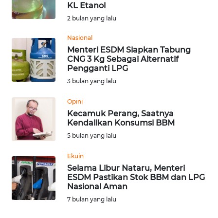
SAINS-TEKNO
KL Etanol
2 bulan yang lalu
KESEHATAN
Nasional
Menteri ESDM Siapkan Tabung
CNG 3 Kg Sebagai Alternatif
INTERNASIONAL
Pengganti LPG
3 bulan yang lalu
SERBA-SERBI
Opini
Kecamuk Perang, Saatnya
PENDIDIKAN
Kendalikan Konsumsi BBM
5 bulan yang lalu
OLAHRAGA
Ekuin
Selama Libur Nataru, Menteri
OPINI
ESDM Pastikan Stok BBM dan LPG
Nasional Aman
EDITORIAL
7 bulan yang lalu