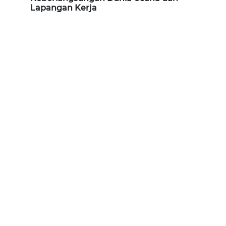
Lapangan Kerja
WN
KALTARA
WN
KALSEL
WN
KALTIM
WN
SULSEL
WN
GORONTALO
WN
SULUT