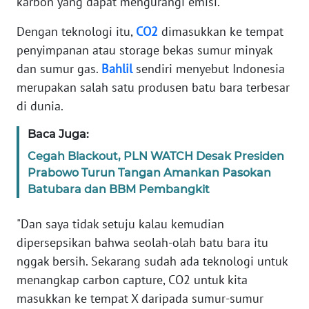
karbon yang dapat mengurangi emisi.
Informasi
Dengan teknologi itu,
CO2
dimasukkan ke tempat
INDEKS
penyimpanan atau storage bekas sumur minyak
BERITA
dan sumur gas.
Bahlil
sendiri menyebut Indonesia
merupakan salah satu produsen batu bara terbesar
KONTAK
KAMI
di dunia.
Baca Juga:
INFO
IKLAN
Cegah Blackout, PLN WATCH Desak Presiden
Prabowo Turun Tangan Amankan Pasokan
TENTANG
Batubara dan BBM Pembangkit
KAMI
"Dan saya tidak setuju kalau kemudian
PEDOMAN
dipersepsikan bahwa seolah-olah batu bara itu
MEDIA
nggak bersih. Sekarang sudah ada teknologi untuk
SIBER
menangkap carbon capture, CO2 untuk kita
masukkan ke tempat X daripada sumur-sumur
REDAKSI