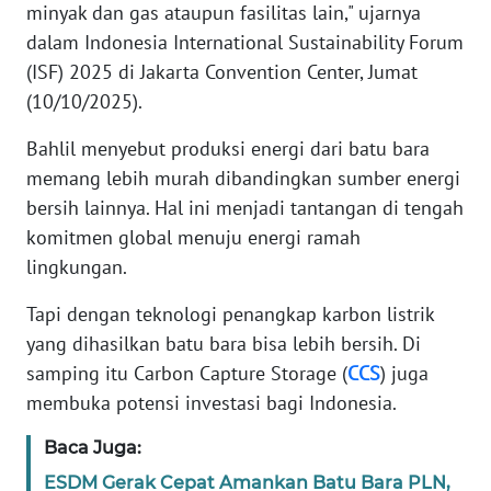
minyak dan gas ataupun fasilitas lain," ujarnya
dalam Indonesia International Sustainability Forum
KARIR
(ISF) 2025 di Jakarta Convention Center, Jumat
(10/10/2025).
DISCLAIMER
Bahlil menyebut produksi energi dari batu bara
Wahana
memang lebih murah dibandingkan sumber energi
News
bersih lainnya. Hal ini menjadi tantangan di tengah
Regional
komitmen global menuju energi ramah
lingkungan.
WN
SUMUT
Tapi dengan teknologi penangkap karbon listrik
yang dihasilkan batu bara bisa lebih bersih. Di
WN
JAKARTA
samping itu Carbon Capture Storage (
CCS
) juga
membuka potensi investasi bagi Indonesia.
WN
Baca Juga:
JABAR
ESDM Gerak Cepat Amankan Batu Bara PLN,