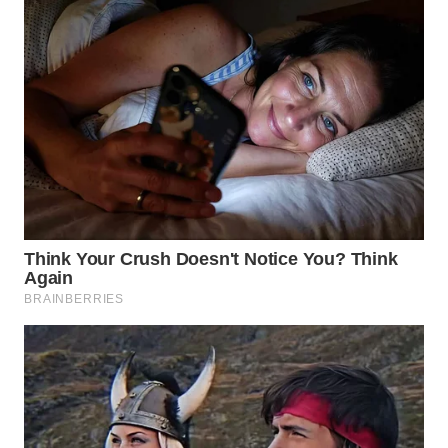
WN
TAPANULI
SELATAN
WN
TANJUNG
LESUNG
WN
KARO
WN
SIMALUNGUN
WN
LABUHANBATU
WN