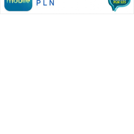
WAHANA MEDIA GROUP
|
|
|
WAHANA NEWS co
WAHANA TANI
WAHANA ADVOKAT
|
|
WAHANA INFRASTRUKTUR
WAHANA KONSUMEN
|
|
|
WAHANA LISTRIK
WAHANA TRAVEL
WAHANA TV
|
|
|
WAHANANEWS id
WAHANANEWS CO ID
WAHANANEWS NET
|
|
|
WAHANA SPORT ID
Wahana UMKM
Wahana Seleb
|
|
|
Wahana Persona
Wahana Otomotif
Wahana Health