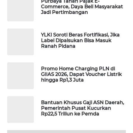
Purbaya Tahan Pajak E-
Commerce, Daya Beli Masyarakat
MAWAKA
Jadi Pertimbangan
ID
MARTABAT
YLKI Soroti Beras Fortifikasi, Jika
NET
Label Dipalsukan Bisa Masuk
Ranah Pidana
PLN
WATCH
Promo Home Charging PLN di
GIIAS 2026, Dapat Voucher Listrik
MKLI
hingga Rp1,3 Juta
LPKKI
Bantuan Khusus Gaji ASN Daerah,
LKKI
Pemerintah Pusat Kucurkan
Rp22,5 Triliun ke Pemda
KOPEKLIN