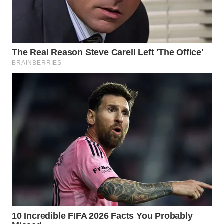
WN
PRIANGAN
TIMUR
WN
SEMARANG
WN
SOLO
WN
BOROBUDUR
WN
MADURA
WN
SURABAYA