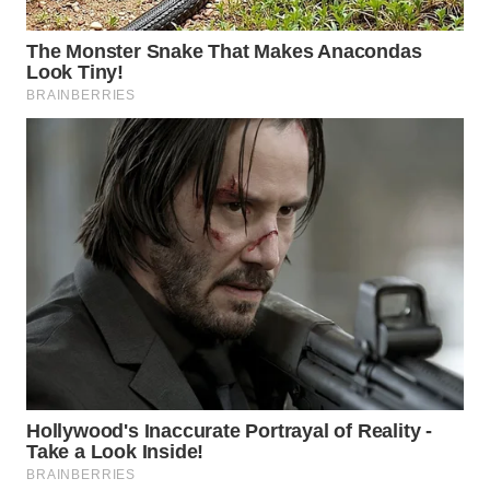
WN
BOGOR
WN
DEPOK
WN
TAPANULI
UTARA
WN
SAMOSIR
WN
PADANG
LAWAS