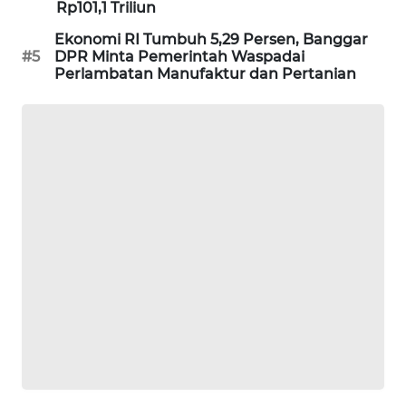
Rp101,1 Triliun
SIBARAGAS
Ekonomi RI Tumbuh 5,29 Persen, Banggar
NEWS
#5
DPR Minta Pemerintah Waspadai
Perlambatan Manufaktur dan Pertanian
METRO
SIANTAR
NEWS
METRO
MEDAN
NEWS
METRO
JAKARTA
NEWS
KRT
NEWS