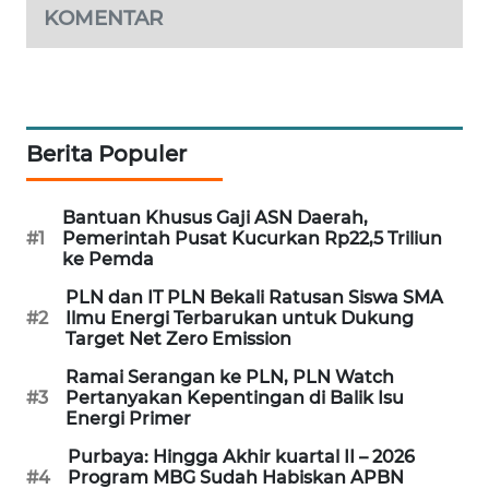
KOMENTAR
PORTAL
KONSUMEN
FORWAMKI
Berita Populer
ALPERKLINAS
Bantuan Khusus Gaji ASN Daerah,
FORJASIDA
#1
Pemerintah Pusat Kucurkan Rp22,5 Triliun
ke Pemda
TAMBANG
PLN dan IT PLN Bekali Ratusan Siswa SMA
NEWS
#2
Ilmu Energi Terbarukan untuk Dukung
Target Net Zero Emission
SITUNGIR
Ramai Serangan ke PLN, PLN Watch
NEWS
#3
Pertanyakan Kepentingan di Balik Isu
Energi Primer
SIDIKALANG
Purbaya: Hingga Akhir kuartal II – 2026
NEWS
#4
Program MBG Sudah Habiskan APBN