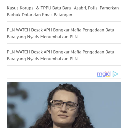
WN
Kasus Korupsi & TPPU Batu Bara - Asabri, Polisi Pamerkan
NUSANTARA
Barbuk Dolar dan Emas Batangan
WN
PLN WATCH Desak APH Bongkar Mafia Pengadaan Batu
JOGJA
Bara yang Nyaris Menumbalkan PLN
WN
PLN WATCH Desak APH Bongkar Mafia Pengadaan Batu
JATIM
Bara yang Nyaris Menumbalkan PLN
WN
BALI
WN
KALBAR
WN
KALTENG