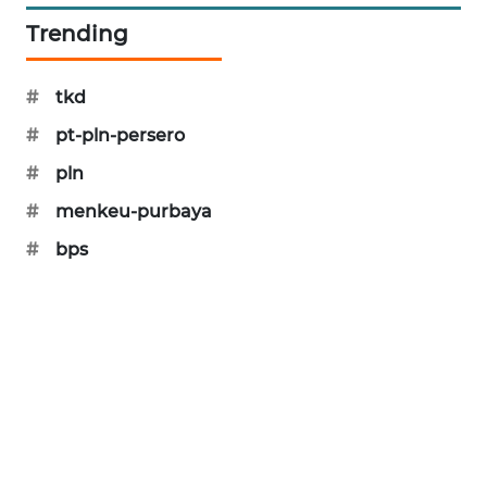
KARING
Trending
NEWS
JURNAL
#
tkd
MARITIM
#
pt-pln-persero
#
pln
HUMBANG
NEWS
#
menkeu-purbaya
#
bps
GARONGGANG
NEWS
FISUELRI
ID
ENERGI
NEWS