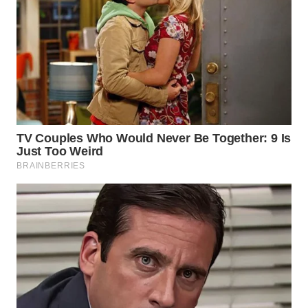
WN
INDRAMAYU
WN
KUNINGAN
WN
MAJALENGKA
WN
SUBANG
WN
SUKABUMI
WN
PURWAKARTA