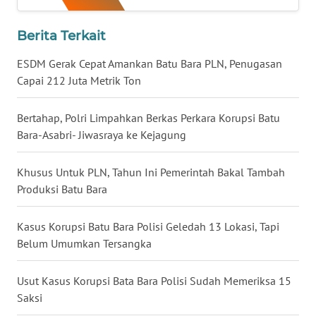
WN
Berita Terkait
BABEL
ESDM Gerak Cepat Amankan Batu Bara PLN, Penugasan
WN
Capai 212 Juta Metrik Ton
SUMBAR
Bertahap, Polri Limpahkan Berkas Perkara Korupsi Batu
WN
Bara-Asabri- Jiwasraya ke Kejagung
SUMSEL
Khusus Untuk PLN, Tahun Ini Pemerintah Bakal Tambah
WN
Produksi Batu Bara
BENGKULU
Kasus Korupsi Batu Bara Polisi Geledah 13 Lokasi, Tapi
WN
Belum Umumkan Tersangka
LAMPUNG
Usut Kasus Korupsi Bata Bara Polisi Sudah Memeriksa 15
WN
JATENG
Saksi