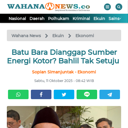
Nasional
Daerah
Polhukam
Kriminal
Ekuin
Sains-Te
WAHANA
Tutup
TV
Wahana News
Ekuin
Ekonomi
NASIONAL
Batu Bara Dianggap Sumber
Energi Kotor? Bahlil Tak Setuju
DAERAH
Sopian Simanjuntak - Ekonomi
Sabtu, 11 Oktober 2025 - 08:42 WIB
POLHUKAM
KRIMINAL
EKUIN