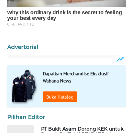
WAHANA
SPORT
WAHANA
UMKM
Advertorial
WAHANA
SELEB
Dapatkan Merchandise Eksklusif
WAHANA
PERSONA
Wahana News
WAHANA
Buka Katalog
OTOMOTIF
Pilihan Editor
WAHANA
HEALTH
PT Bukit Asam Dorong KEK untuk