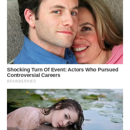
Wahana
Media
Group
WAHANA
NEWS
WAHANA
TANI
WAHANA
ADVOKAT
WAHANA
INFRASTRUKTUR
WAHANA
KONSUMEN