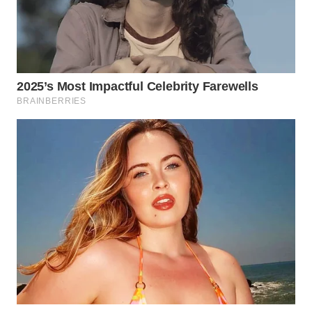
WN
KALTARA
WN
KALSEL
WN
KALTIM
WN
SULSEL
WN
GORONTALO
WN
SULUT