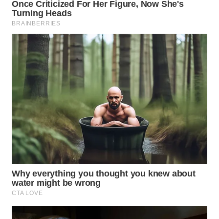
WN
MALUKU
WN
MALUT
WN
DAIRI
WN
DANAU
TOBA
WN
NIAS
WN
LANGKAT