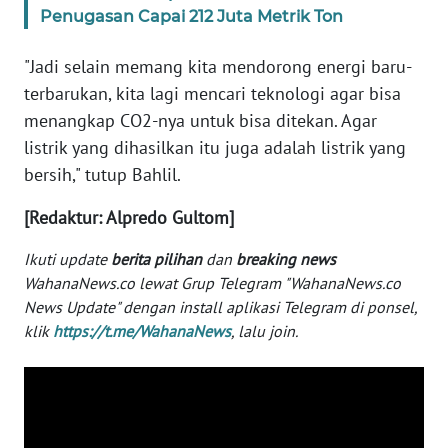
WN
Penugasan Capai 212 Juta Metrik Ton
BANTEN
"Jadi selain memang kita mendorong energi baru-
WN
terbarukan, kita lagi mencari teknologi agar bisa
NTT
menangkap CO2-nya untuk bisa ditekan. Agar
listrik yang dihasilkan itu juga adalah listrik yang
WN
bersih," tutup Bahlil.
KEPRI
[Redaktur: Alpredo Gultom]
WN
Ikuti update
berita pilihan
dan
breaking news
PAPUA
WahanaNews.co lewat Grup Telegram "WahanaNews.co
News Update" dengan install aplikasi Telegram di ponsel,
WN
klik
https://t.me/WahanaNews
, lalu join.
PAPUA
BARAT
WN
RIAU