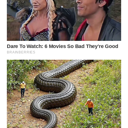
TAPANULI
TENGAH
WN DELI
SERDANG
WN
TEBING
TINGGI
WN
PAKPAK
WN
KARAWANG
WN
BEKASI