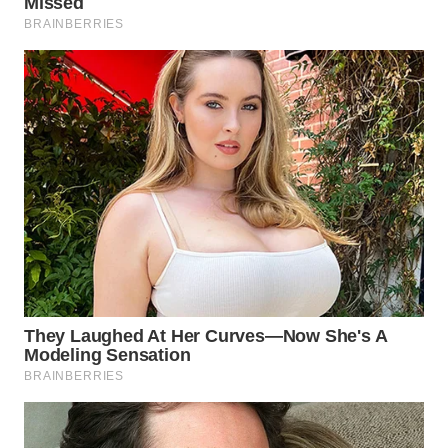
WN
NATUNA
WN
BINTAN
WN
MANDALIKA
WN
LIKUPANG
WN
LABUANBAJO
WN
BORNEO