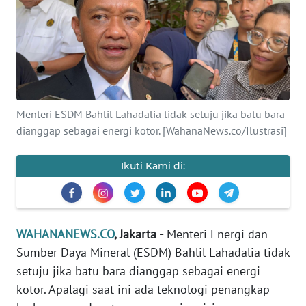
SAINS-TEKNO
KESEHATAN
INTERNASIONAL
Menteri ESDM Bahlil Lahadalia tidak setuju jika batu bara
SERBA-SERBI
dianggap sebagai energi kotor. [WahanaNews.co/Ilustrasi]
PENDIDIKAN
Ikuti Kami di:
OLAHRAGA
WAHANANEWS.CO
, Jakarta -
Menteri Energi dan
OPINI
Sumber Daya Mineral (ESDM) Bahlil Lahadalia tidak
setuju jika batu bara dianggap sebagai energi
EDITORIAL
kotor. Apalagi saat ini ada teknologi penangkap