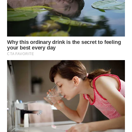
WAHANA
LISTRIK
WAHANA
TRAVEL
WAHANA
TV
WAHANANEWS
ID
WAHANANEWS
CO ID
WAHANANEWS
NET