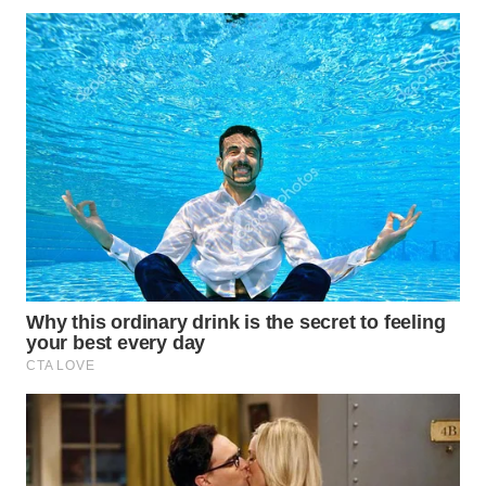
WN
SUMEDANG
WN
CIANJUR
WN
KEPULAUAN
SERIBU
WN
TANGERANG
WN
BINJAI
WN
CIREBON