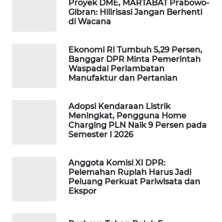
Proyek DME, MARTABAT Prabowo-
WAHANA
Gibran: Hilirisasi Jangan Berhenti
DESA
di Wacana
WISATA
Ekonomi RI Tumbuh 5,29 Persen,
LAPAK
Banggar DPR Minta Pemerintah
WAHANA
Waspadai Perlambatan
Manufaktur dan Pertanian
Wahana
Network
Adopsi Kendaraan Listrik
Meningkat, Pengguna Home
Charging PLN Naik 9 Persen pada
KONSUMEN
Semester I 2026
LISTRIK
Anggota Komisi XI DPR:
MASYARAKAT
Pelemahan Rupiah Harus Jadi
KELISTRIKAN
Peluang Perkuat Pariwisata dan
Ekspor
WALINKI
ID