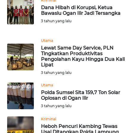
Kriminal
Dana Hibah di Korupsi, Ketua
Bawaslu Ogan Ilir Jadi Tersangka
KARIR
3 tahun yang lalu
DISCLAIMER
Utama
Wahana
Lewat Same Day Service, PLN
News
Tingkatkan Produktivitas
Regional
Pengolahan Kayu Hingga Dua Kali
Lipat
WN
3 tahun yang lalu
SUMUT
Utama
Polda Sumsel Sita 159,7 Ton Solar
WN
Oplosan di Ogan Ilir
JAKARTA
3 tahun yang lalu
WN
Kriminal
JABAR
Heboh Pencuri Kambing Tewas
Usai Ditangkap Polda Lampung