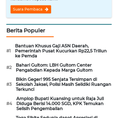
WN
Suara Pembaca
NUSANTARA
WN
Berita Populer
JOGJA
WN
Bantuan Khusus Gaji ASN Daerah,
#1
Pemerintah Pusat Kucurkan Rp22,5 Triliun
JATIM
ke Pemda
Bahari Gultom: LBH Gultom Center
WN
#2
Pengabdian Kepada Marga Gultom
BALI
Bikin Geger! 995 Senjata Tersimpan di
#3
Sekolah Jaksel, Polisi Masih Selidiki Ruangan
WN
Terkunci
KALBAR
Amplop Bupati Kuansing untuk Raja Juli
#4
Diduga Berisi 14.000 SGD, KPK Temukan
WN
Selisih Pengembalian
KALTENG
Toga Sihite Sedunia dapat Apresiasi di