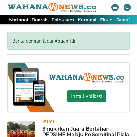
Nasional
Daerah
Polhukam
Kriminal
Ekuin
Sains-Te
WAHANA
Tutup
TV
Berita dengan tagar
#ogan-ilir
NASIONAL
DAERAH
POLHUKAM
Install Aplikasi
KRIMINAL
Utama
EKUIN
Singkirkan Juara Bertahan,
PERSIME Melaju ke Semifinal Piala