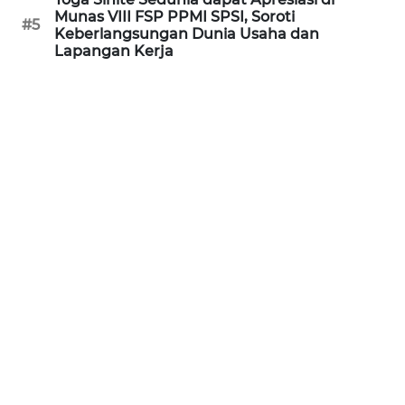
Munas VIII FSP PPMI SPSI, Soroti
WN
#5
Keberlangsungan Dunia Usaha dan
KALTARA
Lapangan Kerja
WN
KALSEL
WN
KALTIM
WN
SULSEL
WN
GORONTALO
WN
SULUT