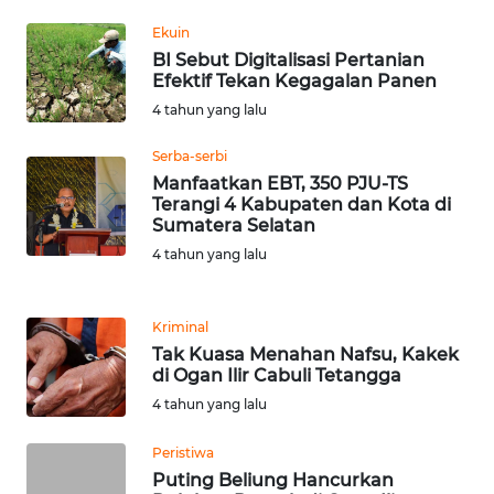
Ekuin
WN
BI Sebut Digitalisasi Pertanian
SERAMBI
Efektif Tekan Kegagalan Panen
4 tahun yang lalu
WN
JAMBI
Serba-serbi
Manfaatkan EBT, 350 PJU-TS
WN
Terangi 4 Kabupaten dan Kota di
SULTRA
Sumatera Selatan
4 tahun yang lalu
WN
NTB
Kriminal
Tak Kuasa Menahan Nafsu, Kakek
WN
di Ogan Ilir Cabuli Tetangga
SULTENG
4 tahun yang lalu
WN
Peristiwa
SULBAR
Puting Beliung Hancurkan