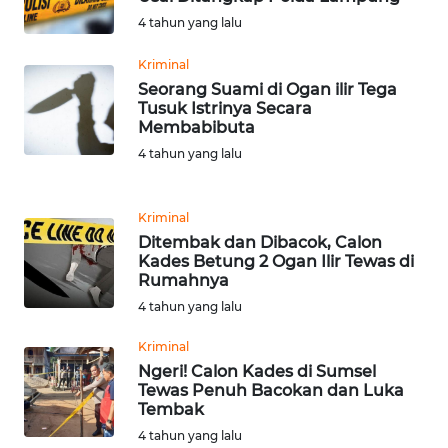
WN
4 tahun yang lalu
BANTEN
Kriminal
Seorang Suami di Ogan ilir Tega
WN
Tusuk Istrinya Secara
NTT
Membabibuta
4 tahun yang lalu
WN
KEPRI
Kriminal
WN
Ditembak dan Dibacok, Calon
PAPUA
Kades Betung 2 Ogan Ilir Tewas di
Rumahnya
4 tahun yang lalu
WN
PAPUA
Kriminal
BARAT
Ngeri! Calon Kades di Sumsel
Tewas Penuh Bacokan dan Luka
WN
Tembak
RIAU
4 tahun yang lalu