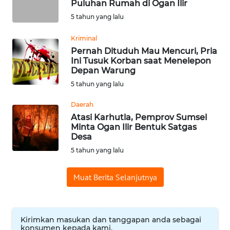
Puluhan Rumah di Ogan Ilir
WN
5 tahun yang lalu
BABEL
Kriminal
Pernah Dituduh Mau Mencuri, Pria
WN
Ini Tusuk Korban saat Menelepon
SUMBAR
Depan Warung
5 tahun yang lalu
WN
SUMSEL
Daerah
Atasi Karhutla, Pemprov Sumsel
Minta Ogan Ilir Bentuk Satgas
WN
Desa
BENGKULU
5 tahun yang lalu
WN
Muat Berita Selanjutnya
LAMPUNG
WN
JATENG
Kirimkan masukan dan tanggapan anda sebagai
konsumen kepada kami.