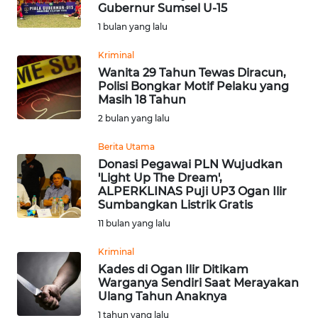
SAINS-TEKNO
Gubernur Sumsel U-15
1 bulan yang lalu
KESEHATAN
Kriminal
Wanita 29 Tahun Tewas Diracun,
Polisi Bongkar Motif Pelaku yang
INTERNASIONAL
Masih 18 Tahun
2 bulan yang lalu
SERBA-SERBI
Berita Utama
Donasi Pegawai PLN Wujudkan
PENDIDIKAN
'Light Up The Dream',
ALPERKLINAS Puji UP3 Ogan Ilir
Sumbangkan Listrik Gratis
OLAHRAGA
11 bulan yang lalu
OPINI
Kriminal
Kades di Ogan Ilir Ditikam
Warganya Sendiri Saat Merayakan
EDITORIAL
Ulang Tahun Anaknya
1 tahun yang lalu