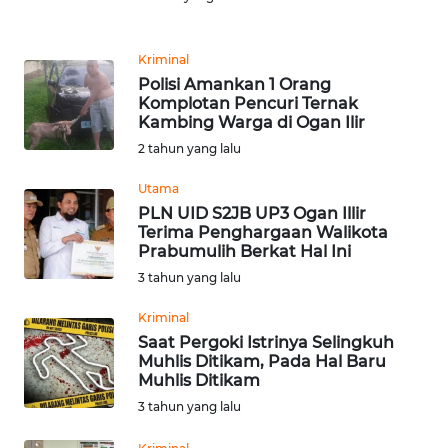
Informasi
INDEKS
Kriminal
BERITA
Polisi Amankan 1 Orang
Komplotan Pencuri Ternak
Kambing Warga di Ogan Ilir
KONTAK
KAMI
2 tahun yang lalu
Utama
INFO
PLN UID S2JB UP3 Ogan Illir
IKLAN
Terima Penghargaan Walikota
Prabumulih Berkat Hal Ini
TENTANG
3 tahun yang lalu
KAMI
Kriminal
Saat Pergoki Istrinya Selingkuh
PEDOMAN
Muhlis Ditikam, Pada Hal Baru
MEDIA
Muhlis Ditikam
SIBER
3 tahun yang lalu
REDAKSI