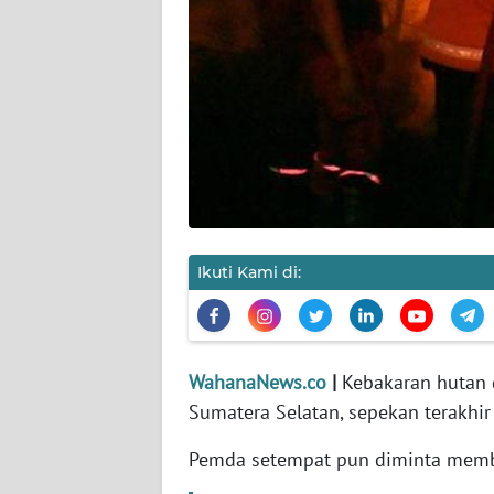
KARIR
DISCLAIMER
Wahana
News
Regional
WN
SUMUT
Ikuti Kami di:
WN
JAKARTA
WahanaNews.co
|
Kebakaran hutan d
WN
Sumatera Selatan, sepekan terakhir
JABAR
Pemda setempat pun diminta membe
WN
BANTEN