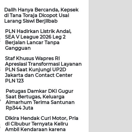
Dalih Hanya Bercanda, Kepsek
di Tana Toraja Dicopot Usai
Larang Siswi Berjilbab
PLN Hadirkan Listrik Andal,
SEA V League 2026 Leg 2
2
Berjalan Lancar Tanpa
Gangguan
Staf Khusus Wapres RI
Apresiasi Transformasi Layanan
3
PLN Saat Kunjungi UP2D
Jakarta dan Contact Center
PLN 123
Petugas Damkar DKI Gugur
Saat Bertugas, Keluarga
4
Almarhum Terima Santunan
Rp344 Juta
Dikira Hendak Curi Motor, Pria
di Cibubur Ternyata Keliru
5
Ambil Kendaraan karena