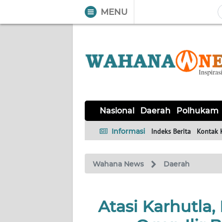
MENU
WAHANA
Tutup
TV
NASIONAL
DAERAH
POLHUKAM
KRIMINAL
EKUIN
SAINS-
KESEHATAN
INTERNASIONAL
Nasional
Daerah
Polhukam
TEKNO
Informasi
Indeks Berita
Kontak 
SERBA-
PENDIDIKAN
OLAHRAGA
OPINI
SERBI
Wahana News
Daerah
EDITORIAL
Atasi Karhutla
Informasi