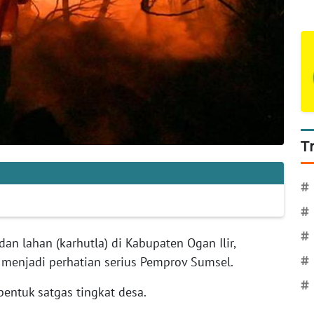
T
#
#
#
an lahan (karhutla) di Kabupaten Ogan Ilir,
 menjadi perhatian serius Pemprov Sumsel.
#
#
ntuk satgas tingkat desa.