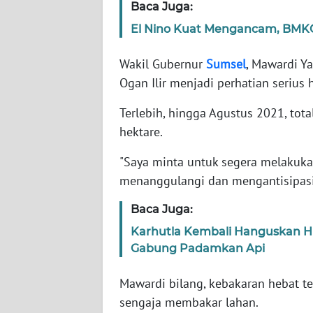
Baca Juga:
El Nino Kuat Mengancam, BMKG
WN
NTT
Wakil Gubernur
Sumsel
, Mawardi Y
Ogan Ilir menjadi perhatian serius
WN
KEPRI
Terlebih, hingga Agustus 2021, tot
hektare.
WN
PAPUA
"Saya minta untuk segera melakuk
menanggulangi dan mengantisipasi k
WN
PAPUA
Baca Juga:
BARAT
Karhutla Kembali Hanguskan Hu
Gabung Padamkan Api
WN
RIAU
Mawardi bilang, kebakaran hebat te
sengaja membakar lahan.
WN