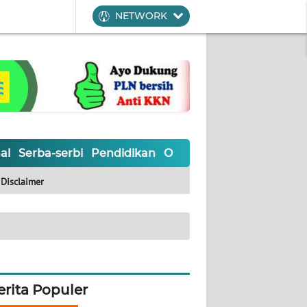
NETWORK
al
Serba-serbi
Pendidikan
Olahraga
Opini
Editoria
Disclaimer
erita Populer