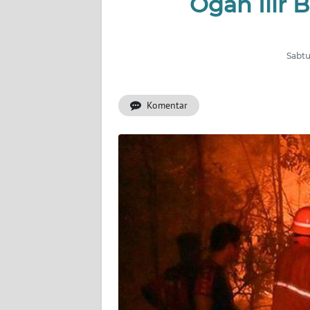
Ogan Ilir 
INDEKS
BERITA
Sabtu
KONTAK
KAMI
Komentar
INFO
IKLAN
TENTANG
KAMI
PEDOMAN
MEDIA
SIBER
REDAKSI