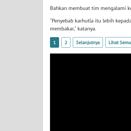
SERAMBI
Bahkan membuat tim mengalami kesu
WN
"Penyebab karhutla itu lebih kepa
JAMBI
membakar," katanya.
WN
1
2
Selanjutnya
Lihat Sem
SULTRA
WN
NTB
WN
SULTENG
WN
SULBAR
WN