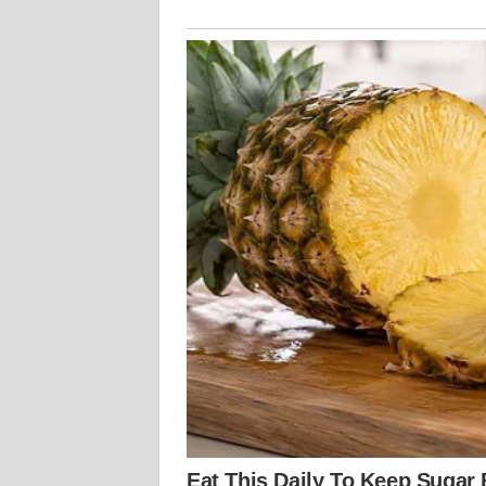
KALTARA
WN
KALSEL
WN
KALTIM
WN
SULSEL
WN
GORONTALO
WN
SULUT
WN
MALUKU