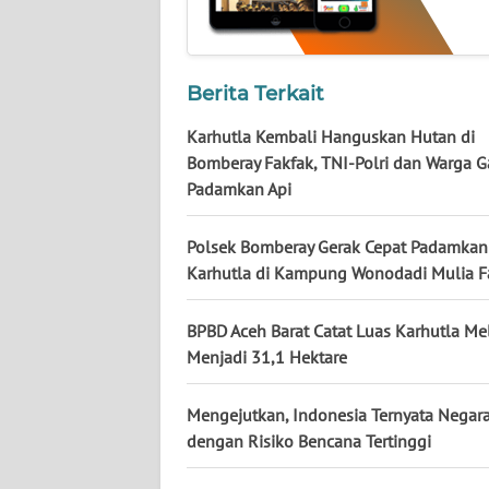
NUSANTARA
WN
JOGJA
Berita Terkait
Karhutla Kembali Hanguskan Hutan di
WN
Bomberay Fakfak, TNI-Polri dan Warga 
JATIM
Padamkan Api
WN
Polsek Bomberay Gerak Cepat Padamkan
BALI
Karhutla di Kampung Wonodadi Mulia F
WN
BPBD Aceh Barat Catat Luas Karhutla Me
KALBAR
Menjadi 31,1 Hektare
WN
KALTENG
Mengejutkan, Indonesia Ternyata Negara
dengan Risiko Bencana Tertinggi
WN