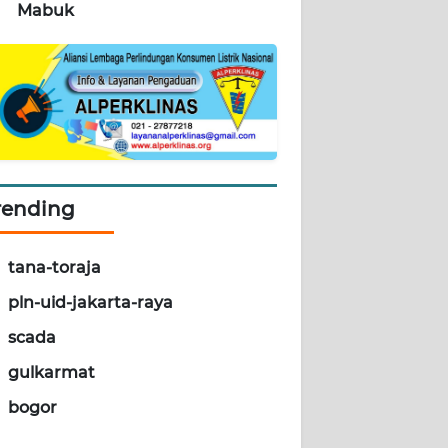
Mabuk
rending
tana-toraja
pln-uid-jakarta-raya
scada
gulkarmat
bogor