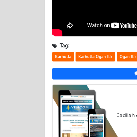
BABEL
WN
SUMBAR
WN
Tag:
SUMSEL
Karhutla
Karhutla Ogan Ilir
Ogan Ilir
WN
BENGKULU
WN
LAMPUNG
WN
Jadilah
JATENG
WN