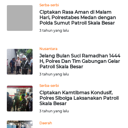
Serba-serbi
Ciptakan Rasa Aman di Malam
KARIR
Hari, Polrestabes Medan dengan
Polda Sumut Patroli Skala Besar
DISCLAIMER
3 tahun yang lalu
Wahana
News
Nusantara
Regional
Jelang Bulan Suci Ramadhan 1444
H, Polres Dan Tim Gabungan Gelar
Patroli Skala Besar
WN
3 tahun yang lalu
SUMUT
Serba-serbi
WN
Ciptakan Kamtibmas Kondusif,
JAKARTA
Polres Sibolga Laksanakan Patroli
Skala Besar
3 tahun yang lalu
WN
JABAR
Daerah