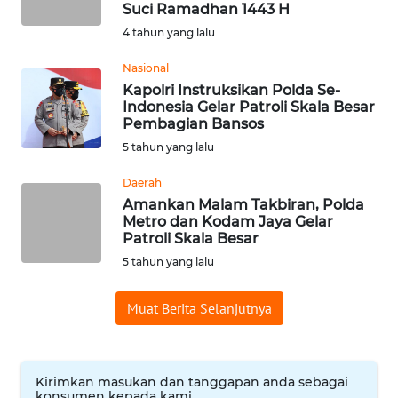
Suci Ramadhan 1443 H
WN
4 tahun yang lalu
SERAMBI
Nasional
Kapolri Instruksikan Polda Se-
WN
Indonesia Gelar Patroli Skala Besar
JAMBI
Pembagian Bansos
5 tahun yang lalu
WN
SULTRA
Daerah
Amankan Malam Takbiran, Polda
Metro dan Kodam Jaya Gelar
WN
Patroli Skala Besar
NTB
5 tahun yang lalu
WN
Muat Berita Selanjutnya
SULTENG
WN
SULBAR
Kirimkan masukan dan tanggapan anda sebagai
konsumen kepada kami.