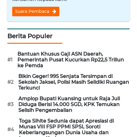
WN
Suara Pembaca
BABEL
WN
Berita Populer
SUMBAR
Bantuan Khusus Gaji ASN Daerah,
WN
#1
Pemerintah Pusat Kucurkan Rp22,5 Triliun
SUMSEL
ke Pemda
Bikin Geger! 995 Senjata Tersimpan di
WN
#2
Sekolah Jaksel, Polisi Masih Selidiki Ruangan
BENGKULU
Terkunci
Amplop Bupati Kuansing untuk Raja Juli
WN
#3
Diduga Berisi 14.000 SGD, KPK Temukan
LAMPUNG
Selisih Pengembalian
Toga Sihite Sedunia dapat Apresiasi di
WN
Munas VIII FSP PPMI SPSI, Soroti
JATENG
#4
Keberlangsungan Dunia Usaha dan