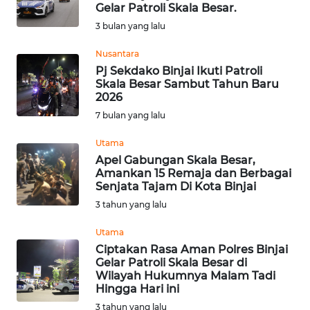
SAINS-TEKNO
Gelar Patroli Skala Besar.
3 bulan yang lalu
KESEHATAN
Nusantara
Pj Sekdako Binjai Ikuti Patroli
Skala Besar Sambut Tahun Baru
INTERNASIONAL
2026
7 bulan yang lalu
SERBA-SERBI
Utama
Apel Gabungan Skala Besar,
PENDIDIKAN
Amankan 15 Remaja dan Berbagai
Senjata Tajam Di Kota Binjai
OLAHRAGA
3 tahun yang lalu
Utama
OPINI
Ciptakan Rasa Aman Polres Binjai
Gelar Patroli Skala Besar di
Wilayah Hukumnya Malam Tadi
EDITORIAL
Hingga Hari ini
3 tahun yang lalu