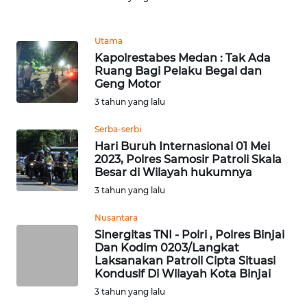
Informasi
INDEKS
Utama
BERITA
Kapolrestabes Medan : Tak Ada
Ruang Bagi Pelaku Begal dan
Geng Motor
KONTAK
KAMI
3 tahun yang lalu
Serba-serbi
INFO
Hari Buruh Internasional 01 Mei
IKLAN
2023, Polres Samosir Patroli Skala
Besar di Wilayah hukumnya
TENTANG
3 tahun yang lalu
KAMI
Nusantara
Sinergitas TNI - Polri , Polres Binjai
PEDOMAN
Dan Kodim 0203/Langkat
MEDIA
Laksanakan Patroli Cipta Situasi
SIBER
Kondusif Di Wilayah Kota Binjai
3 tahun yang lalu
REDAKSI