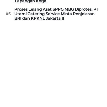
Lapangan Kerja
WN
Proses Lelang Aset SPPG MBG Diprotes: PT
NUSANTARA
#5
Utami Catering Service Minta Penjelasan
BRI dan KPKNL Jakarta II
WN
JOGJA
WN
JATIM
WN
BALI
WN
KALBAR
WN
KALTENG