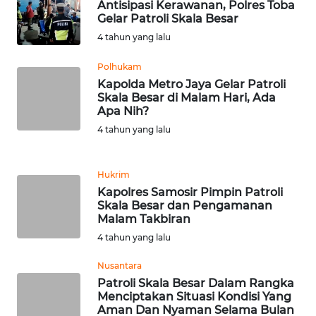
Antisipasi Kerawanan, Polres Toba
WN
Gelar Patroli Skala Besar
BANTEN
4 tahun yang lalu
WN
Polhukam
NTT
Kapolda Metro Jaya Gelar Patroli
Skala Besar di Malam Hari, Ada
Apa Nih?
WN
4 tahun yang lalu
KEPRI
WN
Hukrim
PAPUA
Kapolres Samosir Pimpin Patroli
Skala Besar dan Pengamanan
Malam Takbiran
WN
PAPUA
4 tahun yang lalu
BARAT
Nusantara
Patroli Skala Besar Dalam Rangka
WN
Menciptakan Situasi Kondisi Yang
RIAU
Aman Dan Nyaman Selama Bulan