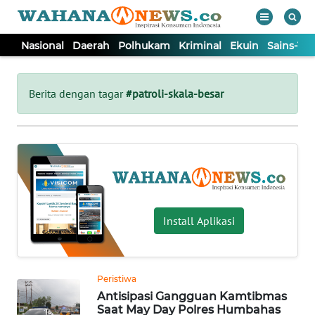
Nasional
Daerah
Polhukam
Kriminal
Ekuin
Sains-Te
WAHANA
Tutup
TV
Berita dengan tagar
#patroli-skala-besar
NASIONAL
DAERAH
POLHUKAM
Install Aplikasi
KRIMINAL
Peristiwa
EKUIN
Antisipasi Gangguan Kamtibmas
Saat May Day Polres Humbahas