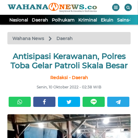
Nasional
Daerah
Polhukam
Kriminal
Ekuin
Sains-Te
WAHANA
Tutup
TV
Wahana News
Daerah
NASIONAL
Antisipasi Kerawanan, Polres
Toba Gelar Patroli Skala Besar
DAERAH
Redaksi - Daerah
Senin, 10 Oktober 2022 - 02:38 WIB
POLHUKAM
KRIMINAL
EKUIN