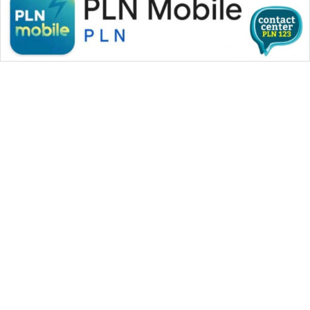
WAHANA MEDIA GROUP
|
|
|
WAHANA NEWS co
WAHANA TANI
WAHANA ADVOKAT
|
|
WAHANA INFRASTRUKTUR
WAHANA KONSUMEN
|
|
|
WAHANA LISTRIK
WAHANA TRAVEL
WAHANA TV
|
|
|
WAHANANEWS id
WAHANANEWS CO ID
WAHANANEWS NET
|
|
|
WAHANA SPORT ID
Wahana UMKM
Wahana Seleb