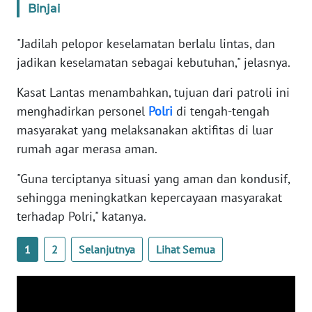
Binjai
WN
BANTEN
"Jadilah pelopor keselamatan berlalu lintas, dan
jadikan keselamatan sebagai kebutuhan," jelasnya.
WN
NTT
Kasat Lantas menambahkan, tujuan dari patroli ini
menghadirkan personel
Polri
di tengah-tengah
WN
masyarakat yang melaksanakan aktifitas di luar
KEPRI
rumah agar merasa aman.
WN
"Guna terciptanya situasi yang aman dan kondusif,
PAPUA
sehingga meningkatkan kepercayaan masyarakat
terhadap Polri," katanya.
WN
PAPUA
BARAT
1
2
Selanjutnya
Lihat Semua
WN
RIAU