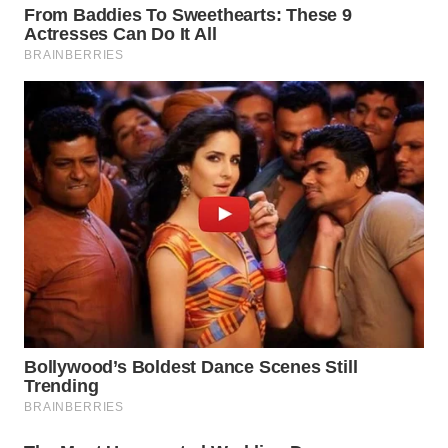
WN
TAPANULI
SELATAN
WN
TANJUNG
LESUNG
WN
KARO
WN
SIMALUNGUN
WN
LABUHANBATU
WN