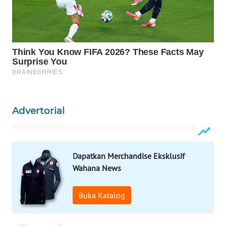
WAHANA
LISTRIK
WAHANA
TRAVEL
WAHANA
TV
Advertorial
WAHANANEWS
ID
Dapatkan Merchandise Eksklusif
WAHANANEWS
Wahana News
CO ID
Buka Katalog
WAHANANEWS
NET