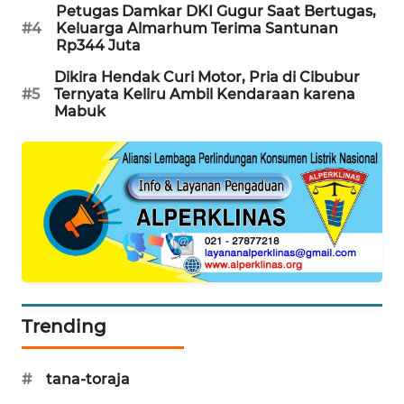
Petugas Damkar DKI Gugur Saat Bertugas,
PORTAL
#4
Keluarga Almarhum Terima Santunan
KONSUMEN
Rp344 Juta
Dikira Hendak Curi Motor, Pria di Cibubur
FORWAMKI
#5
Ternyata Keliru Ambil Kendaraan karena
Mabuk
ALPERKLINAS
FORJASIDA
TAMBANG
NEWS
SITUNGIR
NEWS
Trending
SIDIKALANG
#
tana-toraja
NEWS