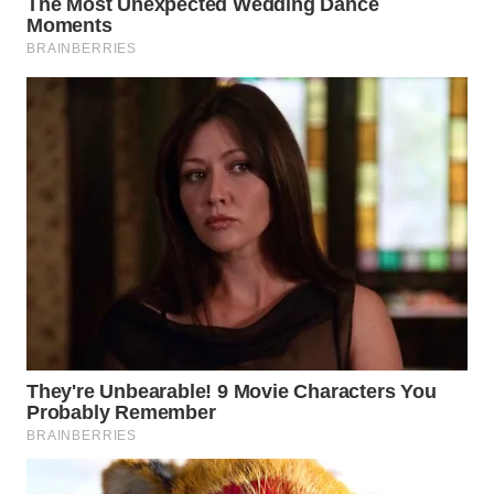
TAPANULI
TENGAH
WN DELI
SERDANG
WN
TEBING
TINGGI
WN
PAKPAK
WN
KARAWANG
WN
BEKASI