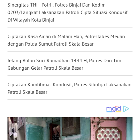
Sinergitas TNI - Polri , Polres Binjai Dan Kodim
WN
0203/Langkat Laksanakan Patroli Cipta Situasi Kondusif
NUSANTARA
Di Wilayah Kota Binjai
WN
Ciptakan Rasa Aman di Malam Hari, Polrestabes Medan
JOGJA
dengan Polda Sumut Patroli Skala Besar
WN
Jelang Bulan Suci Ramadhan 1444 H, Polres Dan Tim
JATIM
Gabungan Gelar Patroli Skala Besar
WN
BALI
Ciptakan Kamtibmas Kondusif, Polres Sibolga Laksanakan
Patroli Skala Besar
WN
KALBAR
WN
KALTENG