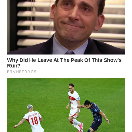
Wahana
Media
Group
WAHANA
NEWS
WAHANA
TANI
WAHANA
ADVOKAT
WAHANA
INFRASTRUKTUR
WAHANA
KONSUMEN