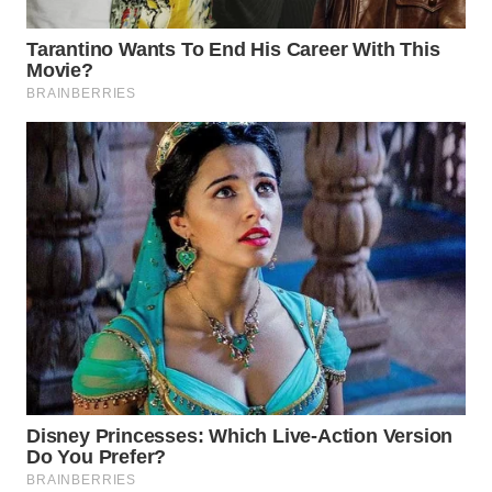
WN
PRIANGAN
TIMUR
WN
SEMARANG
WN
SOLO
WN
BOROBUDUR
WN
MADURA
WN
SURABAYA