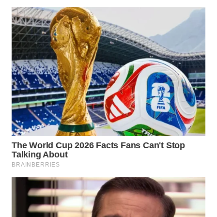
WN
NATUNA
WN
BINTAN
WN
MANDALIKA
WN
LIKUPANG
WN
LABUANBAJO
WN
BORNEO