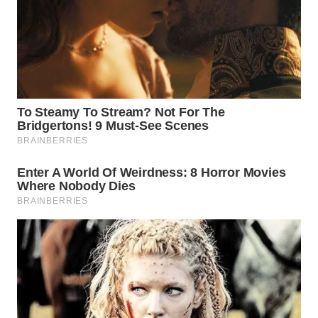
WN
SUMEDANG
WN
CIANJUR
WN
KEPULAUAN
SERIBU
WN
TANGERANG
WN
BINJAI
WN
CIREBON