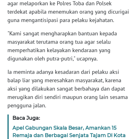
agar melaporkan ke Polres Toba dan Polsek
terdekat apabila menemukan orang yang dicurigai
KARIR
guna mengantisipasi para pelaku kejahatan.
DISCLAIMER
"Kami sangat mengharapkan bantuan kepada
masyarakat terutama orang tua agar selalu
Wahana
memperhatikan kelayakan kendaraan yang
News
digunakan oleh putra-putri," ucapnya.
Regional
Ia meminta adanya kesadaran dari pelaku aksi
WN
balap liar yang meresahkan masyarakat, karena
SUMUT
aksi yang dilakukan sangat berbahaya dan dapat
merugikan diri sendiri maupun orang lain sesama
WN
pengguna jalan.
JAKARTA
Baca Juga:
WN
JABAR
Apel Gabungan Skala Besar, Amankan 15
Remaja dan Berbagai Senjata Tajam Di Kota