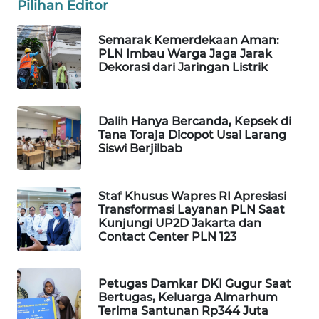
Pilihan Editor
WAHANA
SPORT
Semarak Kemerdekaan Aman:
PLN Imbau Warga Jaga Jarak
Dekorasi dari Jaringan Listrik
WAHANA
UMKM
Dalih Hanya Bercanda, Kepsek di
WAHANA
Tana Toraja Dicopot Usai Larang
SELEB
Siswi Berjilbab
WAHANA
PERSONA
Staf Khusus Wapres RI Apresiasi
Transformasi Layanan PLN Saat
Kunjungi UP2D Jakarta dan
WAHANA
Contact Center PLN 123
OTOMOTIF
WAHANA
Petugas Damkar DKI Gugur Saat
HEALTH
Bertugas, Keluarga Almarhum
Terima Santunan Rp344 Juta