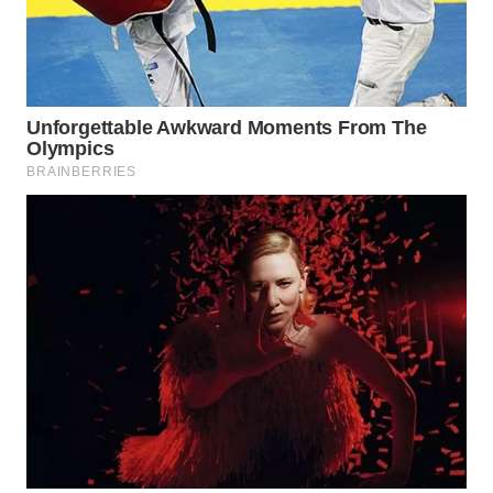
WN
MALUKU
WN
MALUT
WN
DAIRI
WN
DANAU
TOBA
WN
NIAS
WN
LANGKAT