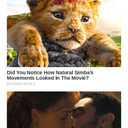
WN
BOGOR
WN
DEPOK
WN
TAPANULI
UTARA
WN
SAMOSIR
WN
PADANG
LAWAS