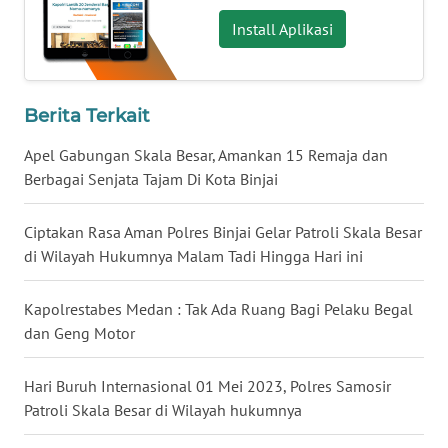
Install Aplikasi
WN
BABEL
WN
Berita Terkait
SUMBAR
Apel Gabungan Skala Besar, Amankan 15 Remaja dan
WN
Berbagai Senjata Tajam Di Kota Binjai
SUMSEL
Ciptakan Rasa Aman Polres Binjai Gelar Patroli Skala Besar
WN
di Wilayah Hukumnya Malam Tadi Hingga Hari ini
BENGKULU
Kapolrestabes Medan : Tak Ada Ruang Bagi Pelaku Begal
WN
dan Geng Motor
LAMPUNG
Hari Buruh Internasional 01 Mei 2023, Polres Samosir
WN
Patroli Skala Besar di Wilayah hukumnya
JATENG