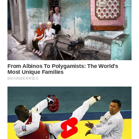
WN
KALTARA
WN
KALSEL
WN
KALTIM
WN
SULSEL
WN
GORONTALO
WN
SULUT