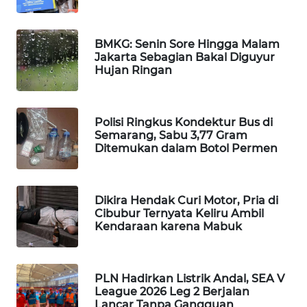
WAHANA
DESA
WISATA
BMKG: Senin Sore Hingga Malam
Jakarta Sebagian Bakal Diguyur
Hujan Ringan
LAPAK
WAHANA
Polisi Ringkus Kondektur Bus di
Wahana
Semarang, Sabu 3,77 Gram
Network
Ditemukan dalam Botol Permen
KONSUMEN
LISTRIK
Dikira Hendak Curi Motor, Pria di
Cibubur Ternyata Keliru Ambil
Kendaraan karena Mabuk
MASYARAKAT
KELISTRIKAN
PLN Hadirkan Listrik Andal, SEA V
WALINKI
League 2026 Leg 2 Berjalan
ID
Lancar Tanpa Gangguan