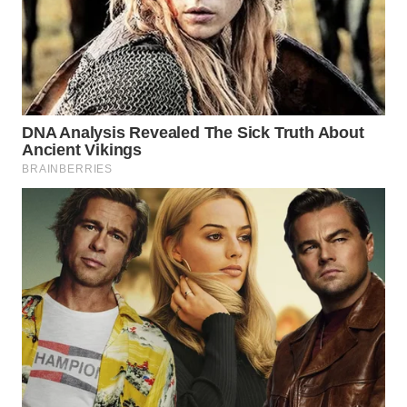
WN
INDRAMAYU
WN
KUNINGAN
WN
MAJALENGKA
WN
SUBANG
WN
SUKABUMI
WN
PURWAKARTA