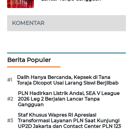
MAWAKA
ID
KOMENTAR
MARTABAT
NET
PLN
Berita Populer
WATCH
MKLI
Dalih Hanya Bercanda, Kepsek di Tana
#1
Toraja Dicopot Usai Larang Siswi Berjilbab
LPKKI
PLN Hadirkan Listrik Andal, SEA V League
#2
2026 Leg 2 Berjalan Lancar Tanpa
Gangguan
LKKI
Staf Khusus Wapres RI Apresiasi
#3
Transformasi Layanan PLN Saat Kunjungi
KOPEKLIN
UP2D Jakarta dan Contact Center PLN 123