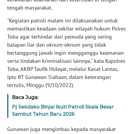
Informasi
tengah masyarakat.
INDEKS
"Kegiatan patroli malam ini dilaksanakan untuk
BERITA
memastikan keadaan sekitar wilayah hukum Polres
Toba agar terhindar dari pemuda yang sering
KONTAK
KAMI
balapan liar dan oknum-oknum yang tidak
bertanggung jawab ingin mengganggu keamanan
INFO
serta tindakan kriminalisasi lainnya," kata Kapolres
IKLAN
Toba, AKBP Taufik Hidayat, melalui Kasat Lantas,
Iptu RT Gunawan Siahaan, dalam keterangan
TENTANG
tertulis, Minggu (9/10/2022).
KAMI
Baca Juga:
PEDOMAN
Pj Sekdako Binjai Ikuti Patroli Skala Besar
MEDIA
Sambut Tahun Baru 2026
SIBER
Gunawan juga mengimbau kepada masyarakat
REDAKSI