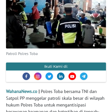
SAINS-TEKNO
KESEHATAN
INTERNASIONAL
SERBA-SERBI
Patroli Polres Toba
PENDIDIKAN
Ikuti Kami di:
OLAHRAGA
OPINI
WahanaNews.co
|
Polres Toba bersama TNI dan
Satpol PP menggelar patroli skala besar di wilayah
EDITORIAL
hukum Polres Toba untuk mengantisipasi
kerawanan keamanan dan ketertiban di tengah-