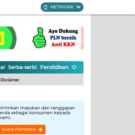
NETWORK
al
Serba-serbi
Pendidikan
Olahraga
Opini
Editoria
Disclaimer
Kirimkan masukan dan tanggapan
anda sebagai konsumen kepada
kami.
Suara Pembaca