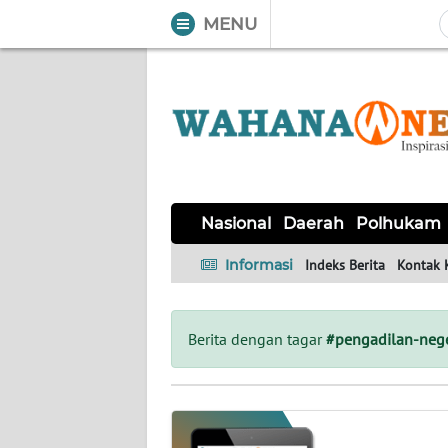
MENU
WAHANA
Tutup
TV
NASIONAL
DAERAH
POLHUKAM
KRIMINAL
EKUIN
SAINS-
KESEHATAN
INTERNASIONAL
Nasional
Daerah
Polhukam
TEKNO
Informasi
Indeks Berita
Kontak 
SERBA-
PENDIDIKAN
OLAHRAGA
OPINI
SERBI
Berita dengan tagar
#pengadilan-nege
EDITORIAL
Informasi