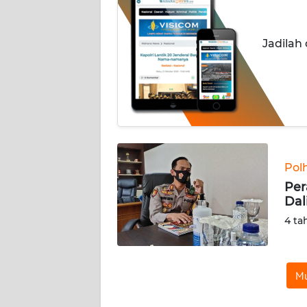
INDEKS
BERITA
Jadilah
KONTAK
KAMI
INFO
IKLAN
TENTANG
Pol
KAMI
Per
Dal
PEDOMAN
4 ta
MEDIA
SIBER
Mu
REDAKSI