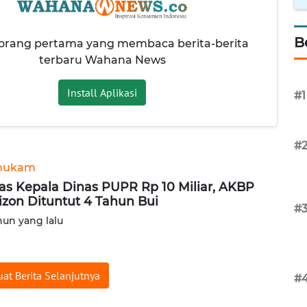
B
 orang pertama yang membaca berita-berita
terbaru Wahana News
Install Aplikasi
#1
#
hukam
as Kepala Dinas PUPR Rp 10 Miliar, AKBP
izon Dituntut 4 Tahun Bui
#
hun yang lalu
at Berita Selanjutnya
#