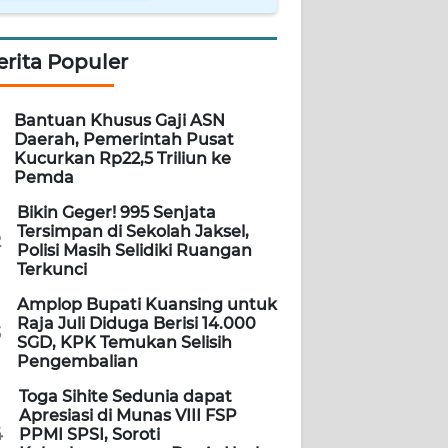
erita Populer
Bantuan Khusus Gaji ASN
Daerah, Pemerintah Pusat
Kucurkan Rp22,5 Triliun ke
Pemda
Bikin Geger! 995 Senjata
Tersimpan di Sekolah Jaksel,
2
Polisi Masih Selidiki Ruangan
Terkunci
Amplop Bupati Kuansing untuk
Raja Juli Diduga Berisi 14.000
3
SGD, KPK Temukan Selisih
Pengembalian
Toga Sihite Sedunia dapat
Apresiasi di Munas VIII FSP
4
PPMI SPSI, Soroti