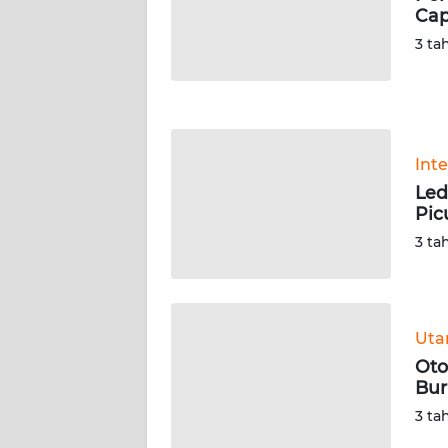
NUSANTARA
Cap
3 ta
WN
JOGJA
WN
JATIM
Int
Led
WN
Pic
BALI
3 ta
WN
KALBAR
Ut
WN
Oto
KALTENG
Bur
3 ta
WN