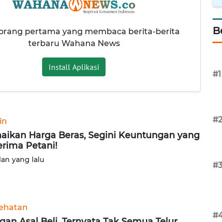
B
 orang pertama yang membaca berita-berita
terbaru Wahana News
Install Aplikasi
#1
#
in
aikan Harga Beras, Segini Keuntungan yang
erima Petani!
lan yang lalu
#
ehatan
#
gan Asal Beli, Ternyata Tak Semua Telur