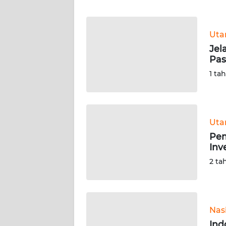
WN
Ut
NTT
Jel
Pas
WN
KEPRI
1 ta
WN
PAPUA
Ut
Pem
WN
Inv
PAPUA
BARAT
2 ta
WN
RIAU
Nas
WN
Ind