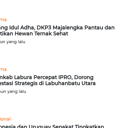
ama
ang Idul Adha, DKP3 Majalengka Pantau dan
tikan Hewan Ternak Sehat
hun yang lalu
ama
kab Labura Percepat IPRO, Dorong
estasi Strategis di Labuhanbatu Utara
hun yang lalu
ional
onesia dan Uruguay Sepakat Tingkatkan