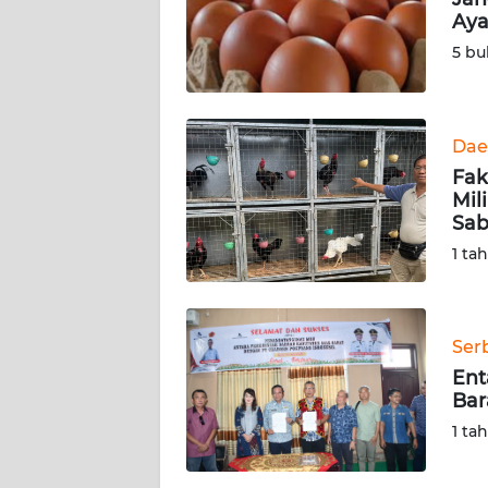
KARIR
Ay
5 bu
DISCLAIMER
Wahana
News
Dae
Regional
Fak
Mil
WN
Sa
SUMUT
1 ta
WN
JAKARTA
Ser
Ent
WN
Bar
JABAR
1 ta
WN
BANTEN