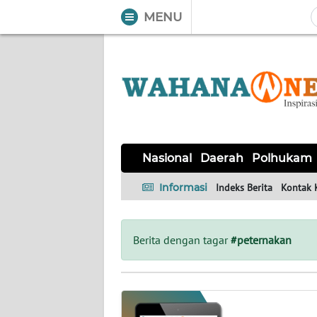
MENU
WAHANA
Tutup
TV
NASIONAL
DAERAH
POLHUKAM
KRIMINAL
EKUIN
SAINS-
KESEHATAN
INTERNASIONAL
Nasional
Daerah
Polhukam
TEKNO
Informasi
Indeks Berita
Kontak 
SERBA-
PENDIDIKAN
OLAHRAGA
OPINI
SERBI
Berita dengan tagar
#peternakan
EDITORIAL
Informasi