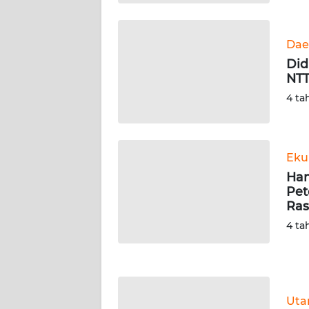
KALTARA
WN
Dae
KALSEL
Did
NTT
WN
4 ta
KALTIM
WN
SULSEL
Eku
Ham
Pet
WN
Ras
GORONTALO
4 ta
WN
SULUT
WN
Ut
MALUKU