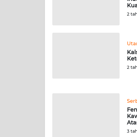
SERAMBI
Kua
2 ta
WN
JAMBI
WN
Ut
SULTRA
Kal
Ket
WN
2 ta
NTB
WN
SULTENG
Ser
Fen
WN
Kaw
SULBAR
Ata
3 ta
WN