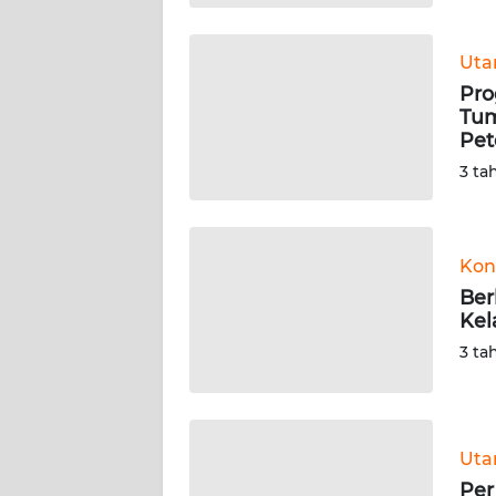
BABEL
Ut
WN
Pro
SUMBAR
Tum
Pet
WN
3 ta
SUMSEL
WN
BENGKULU
Kon
Ber
WN
Kel
LAMPUNG
3 ta
WN
JATENG
Ut
WN
Per