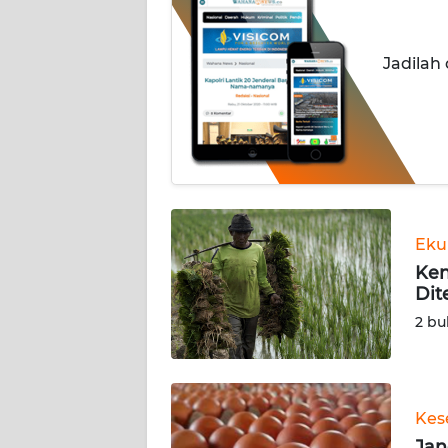
INDEKS
BERITA
Jadilah
KONTAK
KAMI
INFO
IKLAN
TENTANG
Eku
KAMI
Ken
Dit
PEDOMAN
2 bu
MEDIA
SIBER
REDAKSI
Kes
Jan