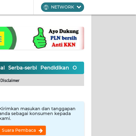
NETWORK
al
Serba-serbi
Pendidikan
Olahraga
Opini
Editoria
Disclaimer
Kirimkan masukan dan tanggapan
anda sebagai konsumen kepada
kami.
Suara Pembaca