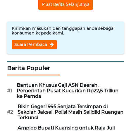
Informasi
Muat Berita Selanjutnya
INDEKS
BERITA
Kirimkan masukan dan tanggapan anda sebagai
konsumen kepada kami.
KONTAK
KAMI
Suara Pembaca
INFO
IKLAN
Berita Populer
TENTANG
Bantuan Khusus Gaji ASN Daerah,
KAMI
#1
Pemerintah Pusat Kucurkan Rp22,5 Triliun
ke Pemda
PEDOMAN
Bikin Geger! 995 Senjata Tersimpan di
MEDIA
#2
Sekolah Jaksel, Polisi Masih Selidiki Ruangan
SIBER
Terkunci
Amplop Bupati Kuansing untuk Raja Juli
REDAKSI