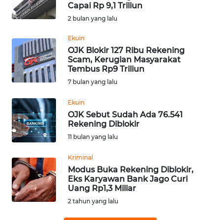
SAINS-TEKNO
Capai Rp 9,1 Triliun
2 bulan yang lalu
KESEHATAN
Ekuin
OJK Blokir 127 Ribu Rekening
Scam, Kerugian Masyarakat
INTERNASIONAL
Tembus Rp9 Triliun
7 bulan yang lalu
SERBA-SERBI
Ekuin
OJK Sebut Sudah Ada 76.541
PENDIDIKAN
Rekening Diblokir
11 bulan yang lalu
OLAHRAGA
Kriminal
Modus Buka Rekening Diblokir,
OPINI
Eks Karyawan Bank Jago Curi
Uang Rp1,3 Miliar
EDITORIAL
2 tahun yang lalu