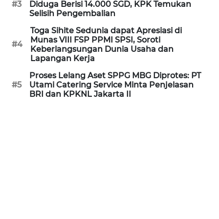
#3
Diduga Berisi 14.000 SGD, KPK Temukan
Selisih Pengembalian
KARIR
Toga Sihite Sedunia dapat Apresiasi di
Munas VIII FSP PPMI SPSI, Soroti
#4
Keberlangsungan Dunia Usaha dan
DISCLAIMER
Lapangan Kerja
Wahana
Proses Lelang Aset SPPG MBG Diprotes: PT
News
#5
Utami Catering Service Minta Penjelasan
Regional
BRI dan KPKNL Jakarta II
WN
SUMUT
WN
JAKARTA
WN
JABAR