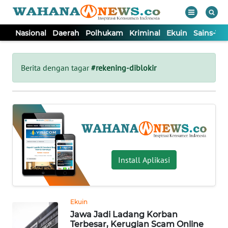
Nasional
Daerah
Polhukam
Kriminal
Ekuin
Sains-Te
WAHANA
Tutup
TV
Berita dengan tagar
#rekening-diblokir
NASIONAL
DAERAH
POLHUKAM
Install Aplikasi
KRIMINAL
Ekuin
EKUIN
Jawa Jadi Ladang Korban
Terbesar, Kerugian Scam Online