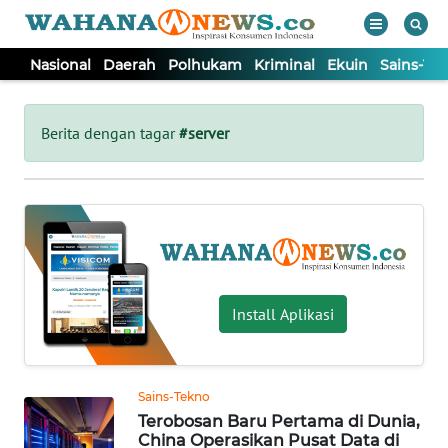
Nasional
Daerah
Polhukam
Kriminal
Ekuin
Sains-Te
WAHANA
Tutup
TV
Berita dengan tagar
#server
NASIONAL
DAERAH
POLHUKAM
Install Aplikasi
KRIMINAL
Sains-Tekno
EKUIN
Terobosan Baru Pertama di Dunia,
China Operasikan Pusat Data di