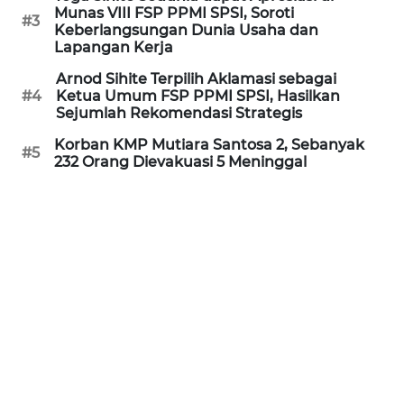
Munas VIII FSP PPMI SPSI, Soroti
#3
Keberlangsungan Dunia Usaha dan
WN
Lapangan Kerja
SERAMBI
Arnod Sihite Terpilih Aklamasi sebagai
#4
Ketua Umum FSP PPMI SPSI, Hasilkan
WN
Sejumlah Rekomendasi Strategis
JAMBI
Korban KMP Mutiara Santosa 2, Sebanyak
#5
232 Orang Dievakuasi 5 Meninggal
WN
SULTRA
WN
NTB
WN
SULTENG
WN
SULBAR