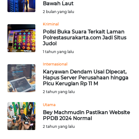
SAINS-TEKNO
Bawah Laut
2 bulan yang lalu
KESEHATAN
Kriminal
Polisi Buka Suara Terkait Laman
Polrestasurakarta.com Jadi Situs
INTERNASIONAL
Judol
1 tahun yang lalu
SERBA-SERBI
Internasional
Karyawan Dendam Usai Dipecat,
PENDIDIKAN
Hapus Server Perusahaan hingga
Picu Kerugian Rp 11 M
OLAHRAGA
2 tahun yang lalu
Utama
OPINI
Bey Machmudin Pastikan Website
PPDB 2024 Normal
EDITORIAL
2 tahun yang lalu