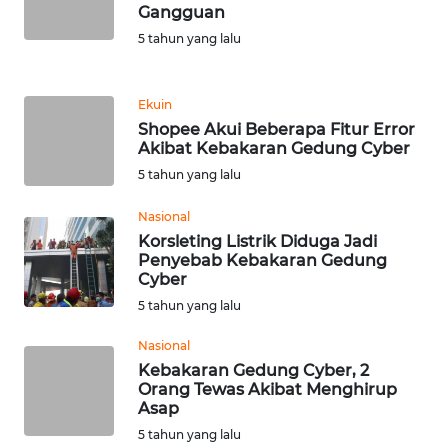
Gangguan
5 tahun yang lalu
KARIR
DISCLAIMER
Ekuin
Shopee Akui Beberapa Fitur Error
Akibat Kebakaran Gedung Cyber
Wahana
News
5 tahun yang lalu
Regional
Nasional
Korsleting Listrik Diduga Jadi
WN
Penyebab Kebakaran Gedung
SUMUT
Cyber
5 tahun yang lalu
WN
JAKARTA
Nasional
Kebakaran Gedung Cyber, 2
Orang Tewas Akibat Menghirup
WN
Asap
JABAR
5 tahun yang lalu