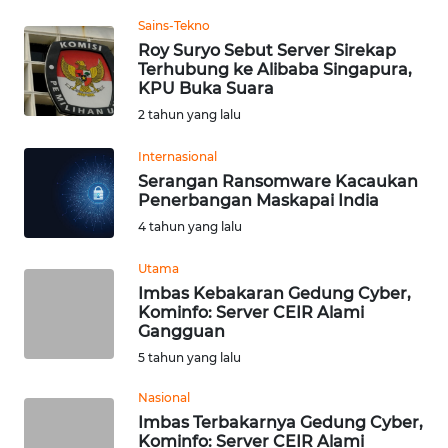
Informasi
Sains-Tekno
Roy Suryo Sebut Server Sirekap
INDEKS
Terhubung ke Alibaba Singapura,
BERITA
KPU Buka Suara
2 tahun yang lalu
KONTAK
KAMI
Internasional
Serangan Ransomware Kacaukan
INFO
Penerbangan Maskapai India
IKLAN
4 tahun yang lalu
Utama
TENTANG
Imbas Kebakaran Gedung Cyber,
KAMI
Kominfo: Server CEIR Alami
Gangguan
PEDOMAN
5 tahun yang lalu
MEDIA
SIBER
Nasional
Imbas Terbakarnya Gedung Cyber,
Kominfo: Server CEIR Alami
REDAKSI