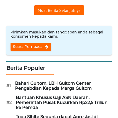
WN
BANTEN
Muat Berita Selanjutnya
WN
NTT
Kirimkan masukan dan tanggapan anda sebagai
konsumen kepada kami.
WN
Suara Pembaca
KEPRI
WN
Berita Populer
PAPUA
WN
Bahari Gultom: LBH Gultom Center
#1
PAPUA
Pengabdian Kepada Marga Gultom
BARAT
Bantuan Khusus Gaji ASN Daerah,
#2
Pemerintah Pusat Kucurkan Rp22,5 Triliun
WN
ke Pemda
RIAU
Toga Sihite Sedunia dapat Apresiasi di