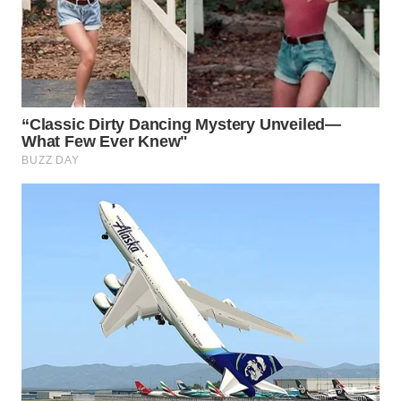
WN
BOGOR
WN
DEPOK
WN
TAPANULI
UTARA
WN
SAMOSIR
WN
PADANG
LAWAS