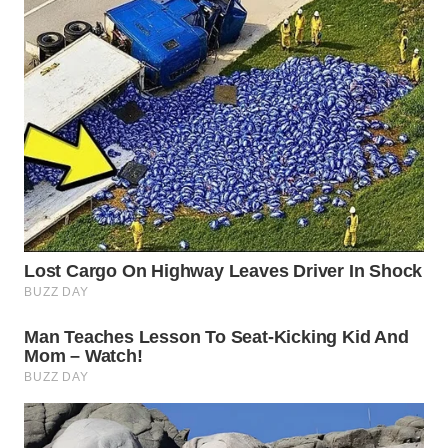
WN
TAPANULI
SELATAN
WN
TANJUNG
LESUNG
WN
KARO
WN
SIMALUNGUN
WN
LABUHANBATU
WN