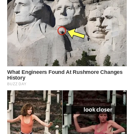
TAPANULI
TENGAH
WN DELI
SERDANG
WN
TEBING
TINGGI
WN
PAKPAK
WN
KARAWANG
WN
BEKASI