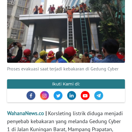
SAINS-TEKNO
KESEHATAN
INTERNASIONAL
SERBA-SERBI
Proses evakuasi saat terjadi kebakaran di Gedung Cyber
PENDIDIKAN
Ikuti Kami di:
OLAHRAGA
OPINI
WahanaNews.co
|
Korsleting listrik diduga menjadi
EDITORIAL
penyebab kebakaran yang melanda Gedung Cyber
1 di Jalan Kuningan Barat, Mampang Prapatan,