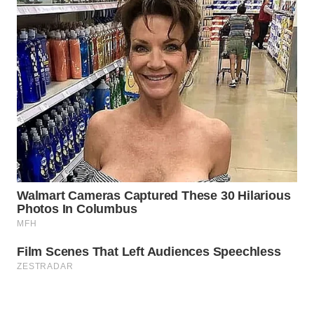
WN
INDRAMAYU
WN
KUNINGAN
WN
MAJALENGKA
WN
SUBANG
WN
SUKABUMI
WN
PURWAKARTA