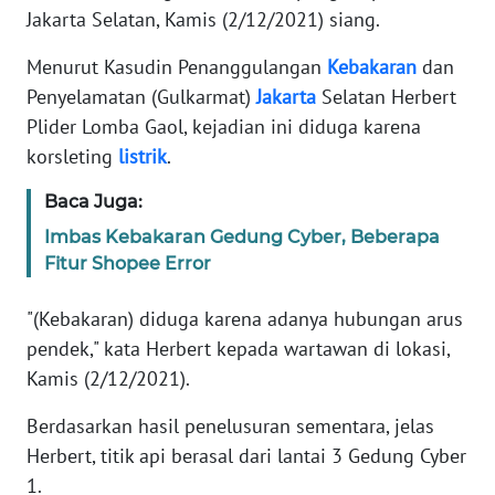
Informasi
Jakarta Selatan, Kamis (2/12/2021) siang.
INDEKS
Menurut Kasudin Penanggulangan
Kebakaran
dan
BERITA
Penyelamatan (Gulkarmat)
Jakarta
Selatan Herbert
Plider Lomba Gaol, kejadian ini diduga karena
KONTAK
korsleting
listrik
.
KAMI
Baca Juga:
INFO
Imbas Kebakaran Gedung Cyber, Beberapa
IKLAN
Fitur Shopee Error
TENTANG
"(Kebakaran) diduga karena adanya hubungan arus
KAMI
pendek," kata Herbert kepada wartawan di lokasi,
Kamis (2/12/2021).
PEDOMAN
MEDIA
Berdasarkan hasil penelusuran sementara, jelas
SIBER
Herbert, titik api berasal dari lantai 3 Gedung Cyber
1.
REDAKSI