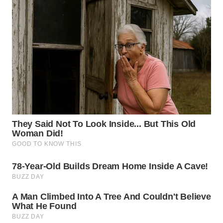
WN
NUSANTARA
WN
JOGJA
WN
JATIM
WN
BALI
WN
KALBAR
WN
KALTENG