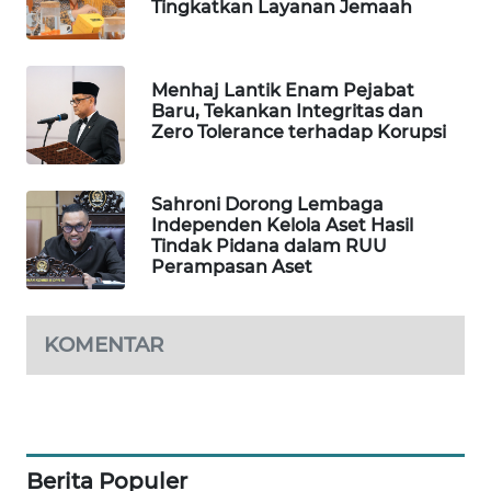
Tingkatkan Layanan Jemaah
Wahana
Media
Group
Menhaj Lantik Enam Pejabat
Baru, Tekankan Integritas dan
WAHANA
Zero Tolerance terhadap Korupsi
NEWS
WAHANA
Sahroni Dorong Lembaga
TANI
Independen Kelola Aset Hasil
Tindak Pidana dalam RUU
Perampasan Aset
WAHANA
ADVOKAT
KOMENTAR
WAHANA
INFRASTRUKTUR
WAHANA
KONSUMEN
Berita Populer