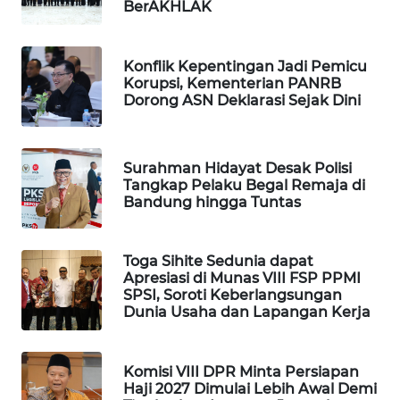
BerAKHLAK
WN
NATUNA
Konflik Kepentingan Jadi Pemicu
Korupsi, Kementerian PANRB
WN
Dorong ASN Deklarasi Sejak Dini
BINTAN
WN
Surahman Hidayat Desak Polisi
MANDALIKA
Tangkap Pelaku Begal Remaja di
Bandung hingga Tuntas
WN
LIKUPANG
Toga Sihite Sedunia dapat
Apresiasi di Munas VIII FSP PPMI
WN
SPSI, Soroti Keberlangsungan
LABUANBAJO
Dunia Usaha dan Lapangan Kerja
WN
Komisi VIII DPR Minta Persiapan
BORNEO
Haji 2027 Dimulai Lebih Awal Demi