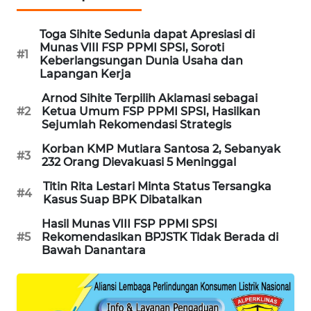
WAHANA
Toga Sihite Sedunia dapat Apresiasi di
LISTRIK
Munas VIII FSP PPMI SPSI, Soroti
#1
Keberlangsungan Dunia Usaha dan
WAHANA
Lapangan Kerja
TRAVEL
Arnod Sihite Terpilih Aklamasi sebagai
#2
Ketua Umum FSP PPMI SPSI, Hasilkan
WAHANA
Sejumlah Rekomendasi Strategis
TV
Korban KMP Mutiara Santosa 2, Sebanyak
#3
232 Orang Dievakuasi 5 Meninggal
WAHANANEWS
Titin Rita Lestari Minta Status Tersangka
ID
#4
Kasus Suap BPK Dibatalkan
Hasil Munas VIII FSP PPMI SPSI
WAHANANEWS
#5
Rekomendasikan BPJSTK Tidak Berada di
CO ID
Bawah Danantara
WAHANANEWS
NET