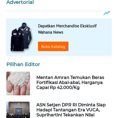
Advertorial
WN
PRIANGAN
TIMUR
Dapatkan Merchandise Eksklusif
WN
Wahana News
SEMARANG
Buka Katalog
WN
SOLO
Pilihan Editor
WN
BOROBUDUR
Mentan Amran Temukan Beras
Fortifikasi Abal-abal, Harganya
WN
Capai Rp 42.000/Kg
MADURA
ASN Setjen DPR RI Diminta Siap
WN
Hadapi Tantangan Era VUCA,
SURABAYA
Suprihartini Tekankan Nilai