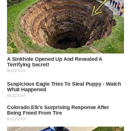
WN
MALUKU
WN
MALUT
WN
DAIRI
WN
DANAU
TOBA
WN
NIAS
WN
LANGKAT