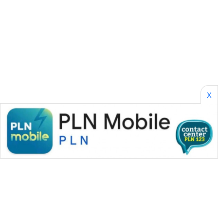
KARING
NEWS
JURNAL
MARITIM
HUMBANG
NEWS
X
GARONGGANG
NEWS
FISUELRI
ID
ENERGI
NEWS