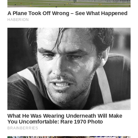
WN
SUMEDANG
WN
CIANJUR
WN
KEPULAUAN
SERIBU
WN
TANGERANG
WN
BINJAI
WN
CIREBON