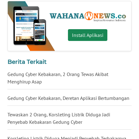
WN
SERAMBI
WN
Install Aplikasi
JAMBI
WN
Berita Terkait
SULTRA
Gedung Cyber Kebakaran, 2 Orang Tewas Akibat
WN
Menghirup Asap
NTB
Gedung Cyber Kebakaran, Deretan Aplikasi Bertumbangan
WN
SULTENG
Tewaskan 2 Orang, Korsleting Listrik Diduga Jadi
Penyebab Kebakaran Gedung Cyber
WN
SULBAR
Korsleting Listrik Diduga Menjadi Penyebab Terbakarnya