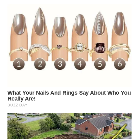
WN
KALTARA
WN
KALSEL
WN
KALTIM
WN
SULSEL
WN
GORONTALO
WN
SULUT