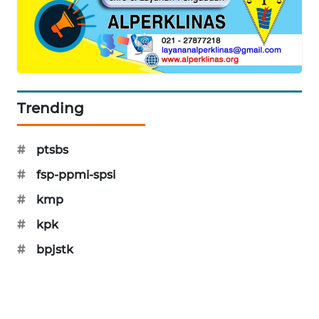
WAHANA
SPORT
WAHANA
UMKM
Trending
WAHANA
SELEB
#
ptsbs
#
fsp-ppmi-spsi
WAHANA
PERSONA
#
kmp
#
kpk
WAHANA
OTOMOTIF
#
bpjstk
WAHANA
HEALTH