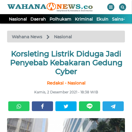
Nasional
Daerah
Polhukam
Kriminal
Ekuin
Sains-Te
WAHANA
Tutup
TV
Wahana News
Nasional
NASIONAL
Korsleting Listrik Diduga Jadi
Penyebab Kebakaran Gedung
DAERAH
Cyber
Redaksi - Nasional
POLHUKAM
Kamis, 2 Desember 2021 - 18:38 WIB
KRIMINAL
EKUIN