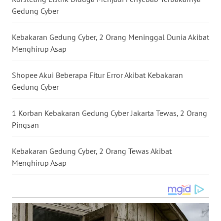
Gedung Cyber
WN
BABEL
Kebakaran Gedung Cyber, 2 Orang Meninggal Dunia Akibat
Menghirup Asap
WN
SUMBAR
Shopee Akui Beberapa Fitur Error Akibat Kebakaran
Gedung Cyber
WN
SUMSEL
1 Korban Kebakaran Gedung Cyber Jakarta Tewas, 2 Orang
WN
Pingsan
BENGKULU
Kebakaran Gedung Cyber, 2 Orang Tewas Akibat
WN
Menghirup Asap
LAMPUNG
WN
JATENG