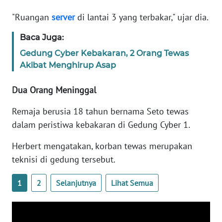
"Ruangan
server
di lantai 3 yang terbakar," ujar dia.
KARIR
Baca Juga:
DISCLAIMER
Gedung Cyber Kebakaran, 2 Orang Tewas
Akibat Menghirup Asap
Wahana
News
Dua Orang Meninggal
Regional
Remaja berusia 18 tahun bernama Seto tewas
WN
dalam peristiwa kebakaran di Gedung Cyber 1.
SUMUT
Herbert mengatakan, korban tewas merupakan
WN
teknisi di gedung tersebut.
JAKARTA
1
2
Selanjutnya
Lihat Semua
WN
JABAR