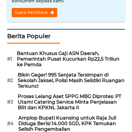
konsumen kepada kami.
WN
Suara Pembaca
NUSANTARA
WN
Berita Populer
JOGJA
WN
Bantuan Khusus Gaji ASN Daerah,
JATIM
#1
Pemerintah Pusat Kucurkan Rp22,5 Triliun
ke Pemda
WN
Bikin Geger! 995 Senjata Tersimpan di
BALI
#2
Sekolah Jaksel, Polisi Masih Selidiki Ruangan
Terkunci
WN
Proses Lelang Aset SPPG MBG Diprotes: PT
KALBAR
#3
Utami Catering Service Minta Penjelasan
BRI dan KPKNL Jakarta II
WN
Amplop Bupati Kuansing untuk Raja Juli
KALTENG
#4
Diduga Berisi 14.000 SGD, KPK Temukan
Selisih Pengembalian