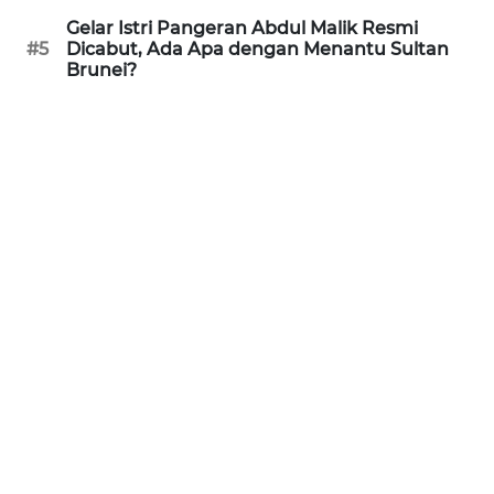
WN
Gelar Istri Pangeran Abdul Malik Resmi
KALTARA
#5
Dicabut, Ada Apa dengan Menantu Sultan
Brunei?
WN
KALSEL
WN
KALTIM
WN
SULSEL
WN
GORONTALO
WN
SULUT