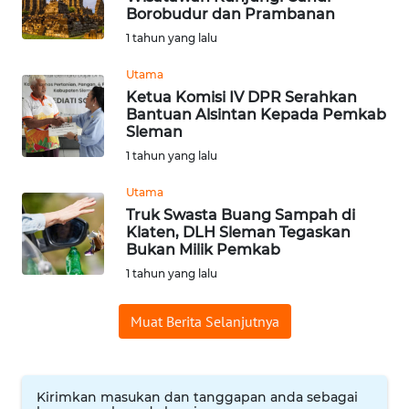
Borobudur dan Prambanan
WN
1 tahun yang lalu
BABEL
Utama
WN
Ketua Komisi IV DPR Serahkan
SUMBAR
Bantuan Alsintan Kepada Pemkab
Sleman
1 tahun yang lalu
WN
SUMSEL
Utama
Truk Swasta Buang Sampah di
WN
Klaten, DLH Sleman Tegaskan
BENGKULU
Bukan Milik Pemkab
1 tahun yang lalu
WN
LAMPUNG
Muat Berita Selanjutnya
WN
JATENG
Kirimkan masukan dan tanggapan anda sebagai