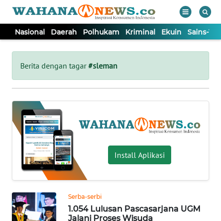
Nasional
Daerah
Polhukam
Kriminal
Ekuin
Sains-Te
WAHANA
Tutup
TV
Berita dengan tagar
#sleman
NASIONAL
DAERAH
POLHUKAM
Install Aplikasi
KRIMINAL
Serba-serbi
EKUIN
1.054 Lulusan Pascasarjana UGM
Jalani Proses Wisuda