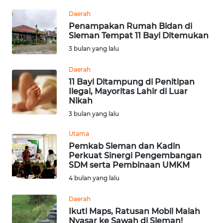
Informasi
Daerah
INDEKS
Penampakan Rumah Bidan di
Sleman Tempat 11 Bayi Ditemukan
BERITA
3 bulan yang lalu
KONTAK
Daerah
KAMI
11 Bayi Ditampung di Penitipan
Ilegal, Mayoritas Lahir di Luar
INFO
Nikah
IKLAN
3 bulan yang lalu
Utama
TENTANG
Pemkab Sleman dan Kadin
KAMI
Perkuat Sinergi Pengembangan
SDM serta Pembinaan UMKM
PEDOMAN
4 bulan yang lalu
MEDIA
SIBER
Daerah
Ikuti Maps, Ratusan Mobil Malah
REDAKSI
Nyasar ke Sawah di Sleman!