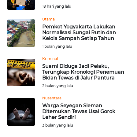
SAINS-TEKNO
18 hari yang lalu
Utama
KESEHATAN
Pemkot Yogyakarta Lakukan
Normalisasi Sungai Rutin dan
INTERNASIONAL
Kelola Sampah Setiap Tahun
1 bulan yang lalu
SERBA-SERBI
Kriminal
Suami Diduga Jadi Pelaku,
PENDIDIKAN
Terungkap Kronologi Penemuan
Bidan Tewas di Jalur Pantura
2 bulan yang lalu
OLAHRAGA
Nusantara
Warga Seyegan Sleman
OPINI
Ditemukan Tewas Usai Gorok
Leher Sendiri
EDITORIAL
3 bulan yang lalu