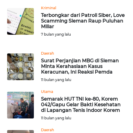
WN
Kriminal
BANTEN
Terbongkar dari Patroli Siber, Love
Scamming Sleman Raup Puluhan
Miliar
WN
NTT
7 bulan yang lalu
WN
Daerah
KEPRI
Surat Perjanjian MBG di Sleman
Minta Kerahasiaan Kasus
WN
Keracunan, Ini Reaksi Pemda
PAPUA
11 bulan yang lalu
Utama
WN
Semarak HUT TNI ke-80, Korem
PAPUA
042/Gapu Gelar Bakti Kesehatan
BARAT
di Lapangan Tenis Indoor Korem
11 bulan yang lalu
WN
RIAU
Daerah