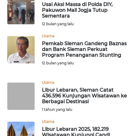
Usai Aksi Massa di Polda DIY,
Pakuwon Mall Jogja Tutup
WN
Sementara
SERAMBI
12 bulan yang lalu
WN
Utama
JAMBI
Pemkab Sleman Gandeng Baznas
dan Bank Sleman Perkuat
Program Penanganan Stunting
WN
SULTRA
12 bulan yang lalu
WN
Utama
NTB
Libur Lebaran, Sleman Catat
436.596 Kunjungan Wisatawan ke
WN
Berbagai Destinasi
SULTENG
1 tahun yang lalu
Utama
WN
SULBAR
Libur Lebaran 2025, 182.219
Wisatawan Kunjungi Candi