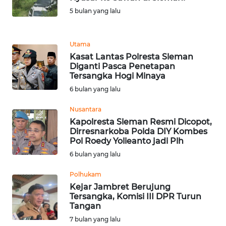
5 bulan yang lalu
KARIR
Utama
DISCLAIMER
Kasat Lantas Polresta Sleman
Diganti Pasca Penetapan
Tersangka Hogi Minaya
Wahana
News
6 bulan yang lalu
Regional
Nusantara
Kapolresta Sleman Resmi Dicopot,
WN
Dirresnarkoba Polda DIY Kombes
SUMUT
Pol Roedy Yolieanto jadi Plh
6 bulan yang lalu
WN
JAKARTA
Polhukam
Kejar Jambret Berujung
Tersangka, Komisi III DPR Turun
WN
Tangan
JABAR
7 bulan yang lalu