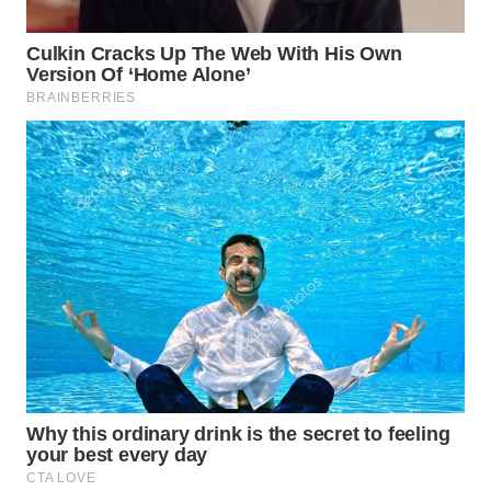
Wahana
Media
Group
WAHANA
NEWS
WAHANA
TANI
WAHANA
ADVOKAT
WAHANA
INFRASTRUKTUR
WAHANA
KONSUMEN