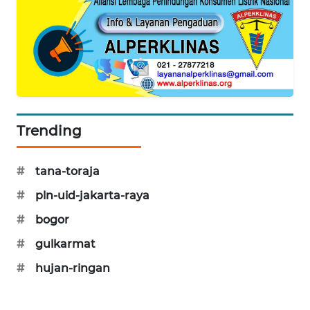
PORTAL
KONSUMEN
FORWAMKI
ALPERKLINAS
Trending
FORJASIDA
#
tana-toraja
TAMBANG
NEWS
#
pln-uid-jakarta-raya
#
bogor
SITUNGIR
NEWS
#
gulkarmat
#
hujan-ringan
SIDIKALANG
NEWS