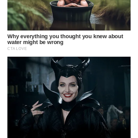
WN
BOGOR
WN
DEPOK
WN
TAPANULI
UTARA
WN
SAMOSIR
WN
PADANG
LAWAS