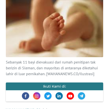
SAINS-TEKNO
KESEHATAN
INTERNASIONAL
SERBA-SERBI
PENDIDIKAN
Sebanyak 11 bayi dievakuasi dari rumah penitipan tak
berizin di Sleman, dan mayoritas di antaranya diketahui
OLAHRAGA
lahir di luar pernikahan. [WAHANANEWS.CO/Ilustrasi]
OPINI
Ikuti Kami di:
EDITORIAL