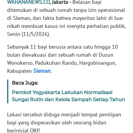
WAHANANEWS.CO
, Jakarta -
Belasan bayi
Informasi
ditemukan di sebuah rumah tanpa izin operasional
INDEKS
di Sleman, dan fakta bahwa mayoritas lahir di luar
BERITA
nikah membuat kasus ini menyita perhatian publik,
Senin (11/5/2026).
KONTAK
KAMI
Sebanyak 11 bayi berusia antara satu hingga 10
bulan dievakuasi dari sebuah rumah di Dusun
INFO
Wonokerso, Padukuhan Randu, Hargobinangun,
IKLAN
Kabupaten
Sleman
.
TENTANG
Baca Juga:
KAMI
Pemkot Yogyakarta Lakukan Normalisasi
Sungai Rutin dan Kelola Sampah Setiap Tahun
PEDOMAN
MEDIA
Lokasi tersebut diduga menjadi tempat penitipan
SIBER
bayi yang dioperasikan oleh seorang bidan
berinisial ORP.
REDAKSI