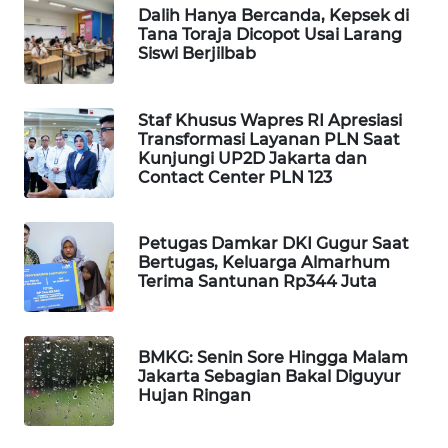
Dalih Hanya Bercanda, Kepsek di
WAHANA
Tana Toraja Dicopot Usai Larang
SPORT
Siswi Berjilbab
WAHANA
Staf Khusus Wapres RI Apresiasi
UMKM
Transformasi Layanan PLN Saat
Kunjungi UP2D Jakarta dan
WAHANA
Contact Center PLN 123
SELEB
Petugas Damkar DKI Gugur Saat
WAHANA
Bertugas, Keluarga Almarhum
PERSONA
Terima Santunan Rp344 Juta
WAHANA
OTOMOTIF
BMKG: Senin Sore Hingga Malam
Jakarta Sebagian Bakal Diguyur
WAHANA
Hujan Ringan
HEALTH