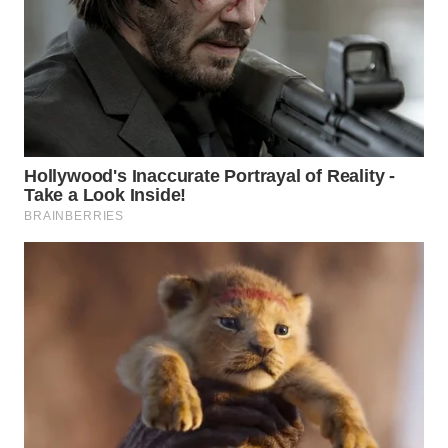
WN
PRIANGAN
TIMUR
WN
SEMARANG
WN
SOLO
WN
BOROBUDUR
WN
MADURA
WN
SURABAYA