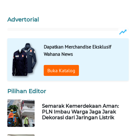
WAHANA
LISTRIK
Advertorial
WAHANA
TRAVEL
Dapatkan Merchandise Eksklusif
Wahana News
WAHANA
TV
Buka Katalog
WAHANANEWS
ID
Pilihan Editor
WAHANANEWS
CO ID
Semarak Kemerdekaan Aman:
PLN Imbau Warga Jaga Jarak
Dekorasi dari Jaringan Listrik
WAHANANEWS
NET