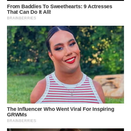
WN
SUMEDANG
WN
CIANJUR
WN
KEPULAUAN
SERIBU
WN
TANGERANG
WN
BINJAI
WN
CIREBON