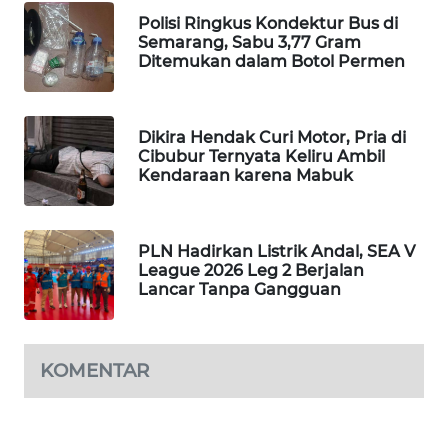
WAHANA
Polisi Ringkus Kondektur Bus di
DESA
Semarang, Sabu 3,77 Gram
Ditemukan dalam Botol Permen
WISATA
LAPAK
WAHANA
Dikira Hendak Curi Motor, Pria di
Cibubur Ternyata Keliru Ambil
Kendaraan karena Mabuk
Wahana
Network
PLN Hadirkan Listrik Andal, SEA V
KONSUMEN
League 2026 Leg 2 Berjalan
LISTRIK
Lancar Tanpa Gangguan
MASYARAKAT
KELISTRIKAN
KOMENTAR
WALINKI
ID