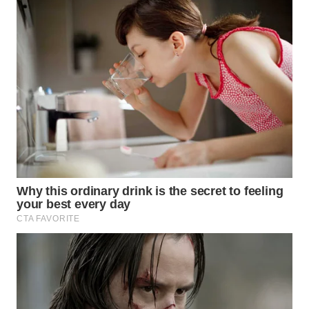
WN
INDRAMAYU
WN
KUNINGAN
WN
MAJALENGKA
WN
SUBANG
WN
SUKABUMI
WN
PURWAKARTA