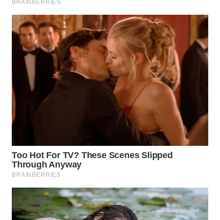
WN
TAPANULI
SELATAN
WN
TANJUNG
LESUNG
WN
KARO
WN
SIMALUNGUN
WN
LABUHANBATU
WN