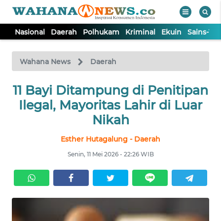
Nasional
Daerah
Polhukam
Kriminal
Ekuin
Sains-Te
WAHANA
Tutup
TV
Wahana News
Daerah
11 Bayi Ditampung di Penitipan
NASIONAL
Ilegal, Mayoritas Lahir di Luar
DAERAH
Nikah
Esther Hutagalung - Daerah
POLHUKAM
Senin, 11 Mei 2026 - 22:26 WIB
KRIMINAL
EKUIN