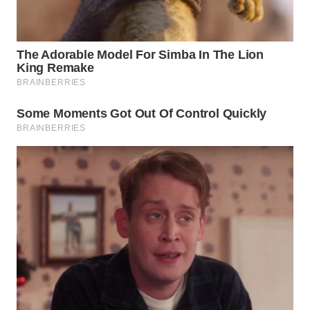
WN
NATUNA
WN
BINTAN
WN
MANDALIKA
WN
LIKUPANG
WN
LABUANBAJO
WN
BORNEO