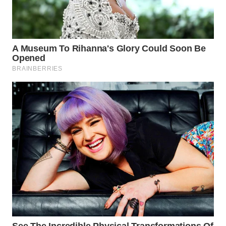
WN
KALTARA
WN
KALSEL
WN
KALTIM
WN
SULSEL
WN
GORONTALO
WN
SULUT