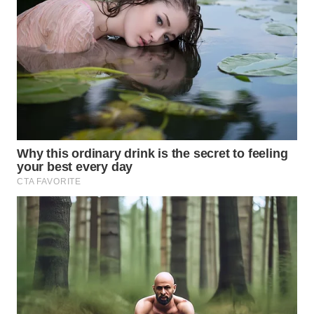
TAPANULI
TENGAH
WN DELI
SERDANG
WN
TEBING
TINGGI
WN
PAKPAK
WN
KARAWANG
WN
BEKASI