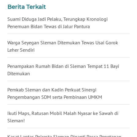
Berita Terkait
WN
BABEL
Suami Diduga Jadi Pelaku, Terungkap Kronologi
Penemuan Bidan Tewas di Jalur Pantura
WN
SUMBAR
Warga Seyegan Sleman Ditemukan Tewas Usai Gorok
Leher Sendiri
WN
SUMSEL
Penampakan Rumah Bidan di Sleman Tempat 11 Bayi
Ditemukan
WN
BENGKULU
Pemkab Sleman dan Kadin Perkuat Sinergi
Pengembangan SDM serta Pembinaan UMKM
WN
LAMPUNG
Ikuti Maps, Ratusan Mobil Malah Nyasar ke Sawah di
Sleman!
WN
JATENG
Kasat Lantas Polresta Sleman Diganti Pasca Penetapan