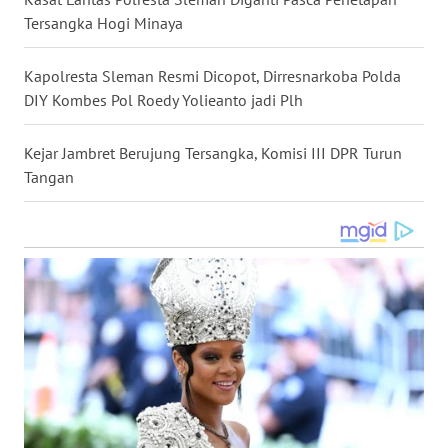
Tersangka Hogi Minaya
WN
NUSANTARA
Kapolresta Sleman Resmi Dicopot, Dirresnarkoba Polda
WN
DIY Kombes Pol Roedy Yolieanto jadi Plh
JOGJA
Kejar Jambret Berujung Tersangka, Komisi III DPR Turun
WN
Tangan
JATIM
WN
BALI
WN
KALBAR
WN
KALTENG