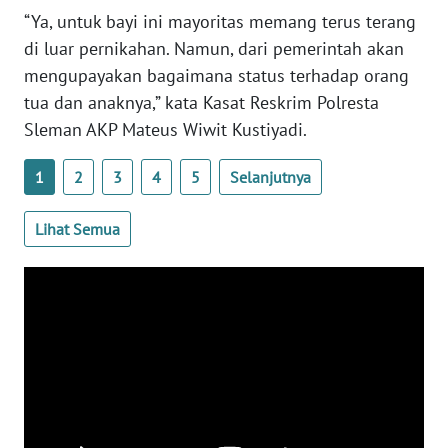
WN
“Ya, untuk bayi ini mayoritas memang terus terang
BANTEN
di luar pernikahan. Namun, dari pemerintah akan
mengupayakan bagaimana status terhadap orang
WN
tua dan anaknya,” kata Kasat Reskrim Polresta
NTT
Sleman AKP Mateus Wiwit Kustiyadi.
WN
1
2
3
4
5
Selanjutnya
KEPRI
Lihat Semua
WN
PAPUA
WN
PAPUA
BARAT
WN
RIAU