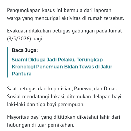
Pengungkapan kasus ini bermula dari laporan
KARIR
warga yang mencurigai aktivitas di rumah tersebut.
DISCLAIMER
Evakuasi dilakukan petugas gabungan pada Jumat
(8/5/2026) pagi.
Wahana
News
Baca Juga:
Regional
Suami Diduga Jadi Pelaku, Terungkap
Kronologi Penemuan Bidan Tewas di Jalur
WN
Pantura
SUMUT
Saat petugas dari kepolisian, Panewu, dan Dinas
WN
Sosial mendatangi lokasi, ditemukan delapan bayi
JAKARTA
laki-laki dan tiga bayi perempuan.
WN
Mayoritas bayi yang dititipkan diketahui lahir dari
JABAR
hubungan di luar pernikahan.