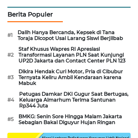
MAWAKA
Berita Populer
ID
Dalih Hanya Bercanda, Kepsek di Tana
MARTABAT
#1
Toraja Dicopot Usai Larang Siswi Berjilbab
NET
Staf Khusus Wapres RI Apresiasi
#2
Transformasi Layanan PLN Saat Kunjungi
PLN
UP2D Jakarta dan Contact Center PLN 123
WATCH
Dikira Hendak Curi Motor, Pria di Cibubur
#3
Ternyata Keliru Ambil Kendaraan karena
MKLI
Mabuk
Petugas Damkar DKI Gugur Saat Bertugas,
LPKKI
#4
Keluarga Almarhum Terima Santunan
Rp344 Juta
LKKI
BMKG: Senin Sore Hingga Malam Jakarta
#5
Sebagian Bakal Diguyur Hujan Ringan
KOPEKLIN