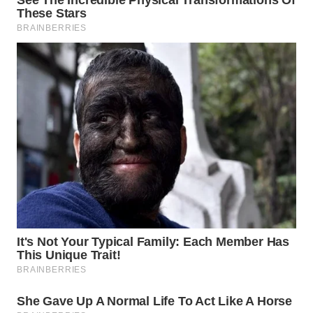
WN
MALUKU
WN
MALUT
WN
DAIRI
WN
DANAU
TOBA
WN
NIAS
WN
LANGKAT