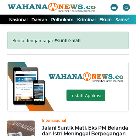
Nasional
Daerah
Polhukam
Kriminal
Ekuin
Sains-Te
WAHANA
Tutup
TV
Berita dengan tagar
#suntik-mati
NASIONAL
DAERAH
POLHUKAM
Install Aplikasi
KRIMINAL
Internasional
EKUIN
Jalani Suntik Mati, Eks PM Belanda
dan Istri Meninggal Berpegangan