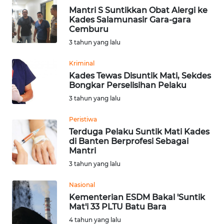
Informasi
Mantri S Suntikkan Obat Alergi ke
Kades Salamunasir Gara-gara
INDEKS
Cemburu
BERITA
3 tahun yang lalu
KONTAK
Kriminal
KAMI
Kades Tewas Disuntik Mati, Sekdes
Bongkar Perselisihan Pelaku
3 tahun yang lalu
INFO
IKLAN
Peristiwa
Terduga Pelaku Suntik Mati Kades
TENTANG
di Banten Berprofesi Sebagai
KAMI
Mantri
3 tahun yang lalu
PEDOMAN
MEDIA
Nasional
SIBER
Kementerian ESDM Bakal 'Suntik
Mat'i 33 PLTU Batu Bara
4 tahun yang lalu
REDAKSI