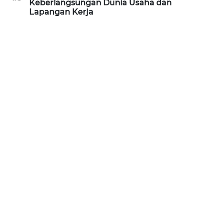
Keberlangsungan Dunia Usaha dan
Lapangan Kerja
WN
SERAMBI
WN
JAMBI
WN
SULTRA
WN
NTB
WN
SULTENG
WN
SULBAR