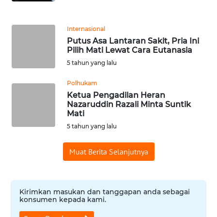
KARIR
Internasional
Putus Asa Lantaran Sakit, Pria Ini
DISCLAIMER
Pilih Mati Lewat Cara Eutanasia
5 tahun yang lalu
Wahana
News
Polhukam
Regional
Ketua Pengadilan Heran
Nazaruddin Razali Minta Suntik
Mati
WN
5 tahun yang lalu
SUMUT
Muat Berita Selanjutnya
WN
JAKARTA
WN
Kirimkan masukan dan tanggapan anda sebagai
JABAR
konsumen kepada kami.