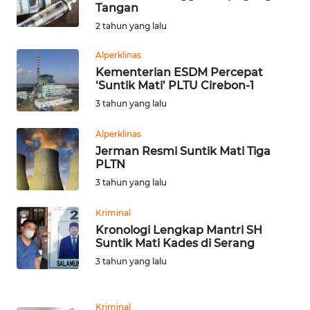
SAINS-TEKNO
Tangan
2 tahun yang lalu
KESEHATAN
Alperklinas
Kementerian ESDM Percepat
INTERNASIONAL
‘Suntik Mati’ PLTU Cirebon-1
3 tahun yang lalu
SERBA-SERBI
Alperklinas
Jerman Resmi Suntik Mati Tiga
PENDIDIKAN
PLTN
3 tahun yang lalu
OLAHRAGA
Kriminal
Kronologi Lengkap Mantri SH
OPINI
Suntik Mati Kades di Serang
3 tahun yang lalu
EDITORIAL
Kriminal