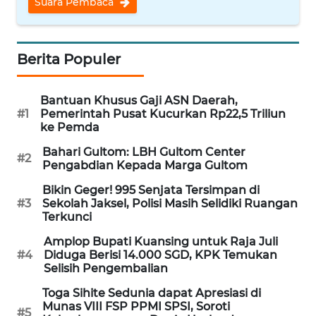
Suara Pembaca
WN
BANTEN
Berita Populer
WN
NTT
Bantuan Khusus Gaji ASN Daerah,
#1
Pemerintah Pusat Kucurkan Rp22,5 Triliun
WN
ke Pemda
KEPRI
Bahari Gultom: LBH Gultom Center
#2
Pengabdian Kepada Marga Gultom
WN
PAPUA
Bikin Geger! 995 Senjata Tersimpan di
#3
Sekolah Jaksel, Polisi Masih Selidiki Ruangan
Terkunci
WN
PAPUA
Amplop Bupati Kuansing untuk Raja Juli
BARAT
#4
Diduga Berisi 14.000 SGD, KPK Temukan
Selisih Pengembalian
WN
Toga Sihite Sedunia dapat Apresiasi di
RIAU
Munas VIII FSP PPMI SPSI, Soroti
#5