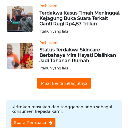
Polhukam
WN
Terdakwa Kasus Timah Meninggal,
BABEL
Kejagung Buka Suara Terkait
Ganti Rugi Rp4,57 Triliun
WN
1 tahun yang lalu
SUMBAR
Polhukam
Status Terdakwa Skincare
WN
Berbahaya Mira Hayati Dialihkan
SUMSEL
Jadi Tahanan Rumah
1 tahun yang lalu
WN
BENGKULU
Muat Berita Selanjutnya
WN
LAMPUNG
Kirimkan masukan dan tanggapan anda sebagai
konsumen kepada kami.
WN
JATENG
Suara Pembaca