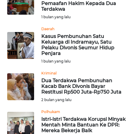
SAINS-TEKNO
Pemaafan Hakim Kepada Dua
Terdakwa
1 bulan yang lalu
KESEHATAN
Daerah
Kasus Pembunuhan Satu
INTERNASIONAL
Keluarga di Indramayu, Satu
Pelaku Divonis Seumur Hidup
SERBA-SERBI
Penjara
1 bulan yang lalu
PENDIDIKAN
Kriminal
Dua Terdakwa Pembunuhan
Kacab Bank Divonis Bayar
OLAHRAGA
Restitusi Rp500 Juta-Rp750 Juta
2 bulan yang lalu
OPINI
Polhukam
Istri-Istri Terdakwa Korupsi Minyak
EDITORIAL
Mentah Minta Bantuan Ke DPR:
Mereka Bekerja Baik