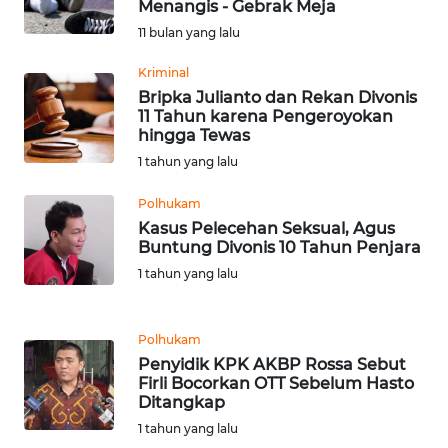
Menangis - Gebrak Meja
WN
11 bulan yang lalu
SERAMBI
Kriminal
Bripka Julianto dan Rekan Divonis
WN
11 Tahun karena Pengeroyokan
JAMBI
hingga Tewas
1 tahun yang lalu
WN
SULTRA
Polhukam
Kasus Pelecehan Seksual, Agus
Buntung Divonis 10 Tahun Penjara
WN
1 tahun yang lalu
NTB
WN
Polhukam
SULTENG
Penyidik KPK AKBP Rossa Sebut
Firli Bocorkan OTT Sebelum Hasto
Ditangkap
WN
SULBAR
1 tahun yang lalu