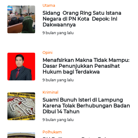
Utama
Sidang Orang Ring Satu Istana
KARIR
Negara di PN Kota Depok: Ini
Dakwaannya
DISCLAIMER
9 bulan yang lalu
Wahana
News
Opini
Regional
Menafsirkan Makna Tidak Mampu:
Dasar Penunjukkan Penasihat
Hukum bagi Terdakwa
WN
9 bulan yang lalu
SUMUT
Kriminal
WN
Suami Bunuh Isteri di Lampung
JAKARTA
Karena Tolak Berhubungan Badan
Dibui 14 Tahun
9 bulan yang lalu
WN
JABAR
Polhukam