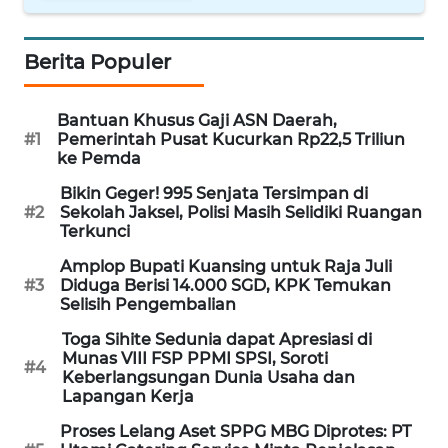
WN
NUSANTARA
Berita Populer
WN
Bantuan Khusus Gaji ASN Daerah,
JOGJA
#1
Pemerintah Pusat Kucurkan Rp22,5 Triliun
ke Pemda
WN
Bikin Geger! 995 Senjata Tersimpan di
JATIM
#2
Sekolah Jaksel, Polisi Masih Selidiki Ruangan
Terkunci
WN
Amplop Bupati Kuansing untuk Raja Juli
BALI
#3
Diduga Berisi 14.000 SGD, KPK Temukan
Selisih Pengembalian
WN
Toga Sihite Sedunia dapat Apresiasi di
KALBAR
Munas VIII FSP PPMI SPSI, Soroti
#4
Keberlangsungan Dunia Usaha dan
WN
Lapangan Kerja
KALTENG
Proses Lelang Aset SPPG MBG Diprotes: PT