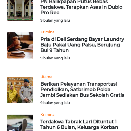
PN Balikpapan Putus Bebas
WN
Terdakwa, Terapkan Asas In Dubio
BANTEN
Pro Reo
9 bulan yang lalu
WN
Kriminal
NTT
Pria di Deli Serdang Bayar Laundry
Baju Pakai Uang Palsu, Berujung
WN
Bui 9 Tahun
KEPRI
9 bulan yang lalu
WN
PAPUA
Utama
Berikan Pelayanan Transportasi
Pendidikan, Satbrimob Polda
WN
Jambi Sediakan Bus Sekolah Gratis
PAPUA
9 bulan yang lalu
BARAT
Kriminal
WN
Terdakwa Tabrak Lari Dituntut 1
RIAU
Tahun 6 Bulan, Keluarga Korban