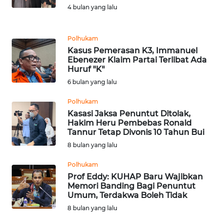
Informasi
4 bulan yang lalu
INDEKS
BERITA
Polhukam
Kasus Pemerasan K3, Immanuel
Ebenezer Klaim Partai Terlibat Ada
KONTAK
Huruf "K"
KAMI
6 bulan yang lalu
INFO
Polhukam
IKLAN
Kasasi Jaksa Penuntut Ditolak,
Hakim Heru Pembebas Ronald
Tannur Tetap Divonis 10 Tahun Bui
TENTANG
KAMI
8 bulan yang lalu
Polhukam
PEDOMAN
Prof Eddy: KUHAP Baru Wajibkan
MEDIA
Memori Banding Bagi Penuntut
SIBER
Umum, Terdakwa Boleh Tidak
8 bulan yang lalu
REDAKSI