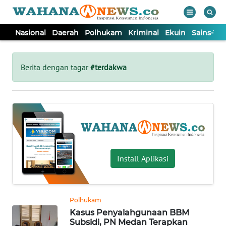
Nasional
Daerah
Polhukam
Kriminal
Ekuin
Sains-Te
WAHANA
Tutup
TV
Berita dengan tagar
#terdakwa
NASIONAL
DAERAH
POLHUKAM
Install Aplikasi
KRIMINAL
Polhukam
EKUIN
Kasus Penyalahgunaan BBM
Subsidi, PN Medan Terapkan