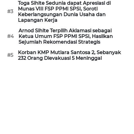
Toga Sihite Sedunia dapat Apresiasi di
Munas VIII FSP PPMI SPSI, Soroti
WN
#3
Keberlangsungan Dunia Usaha dan
SERAMBI
Lapangan Kerja
Arnod Sihite Terpilih Aklamasi sebagai
WN
#4
Ketua Umum FSP PPMI SPSI, Hasilkan
JAMBI
Sejumlah Rekomendasi Strategis
Korban KMP Mutiara Santosa 2, Sebanyak
WN
#5
232 Orang Dievakuasi 5 Meninggal
SULTRA
WN
NTB
WN
SULTENG
WN
SULBAR