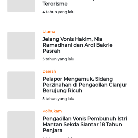
Terorisme
4 tahun yang lalu
KARIR
DISCLAIMER
Utama
Jelang Vonis Hakim, Nia
Ramadhani dan Ardi Bakrie
Wahana
Pasrah
News
Regional
5 tahun yang lalu
Daerah
WN
Pelapor Mengamuk, Sidang
SUMUT
Perzinahan di Pengadilan Cianjur
Berujung Ricuh
WN
5 tahun yang lalu
JAKARTA
Polhukam
Pengadilan Vonis Pembunuh Istri
WN
Mantan Sekda Siantar 18 Tahun
JABAR
Penjara