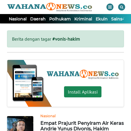
Nasional
Daerah
Polhukam
Kriminal
Ekuin
Sains-Te
WAHANA
Tutup
TV
Berita dengan tagar
#vonis-hakim
NASIONAL
DAERAH
POLHUKAM
Install Aplikasi
KRIMINAL
Nasional
EKUIN
Empat Prajurit Penyiram Air Keras
Andrie Yunus Divonis, Hakim