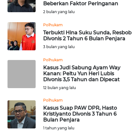
SAINS-TEKNO
Beberkan Faktor Peringanan
2 bulan yang lalu
KESEHATAN
Polhukam
Terbukti Hina Suku Sunda, Resbob
INTERNASIONAL
Divonis 2 Tahun 6 Bulan Penjara
3 bulan yang lalu
SERBA-SERBI
Polhukam
Kasus Judi Sabung Ayam Way
PENDIDIKAN
Kanan: Peltu Yun Heri Lubis
Divonis 3,5 Tahun dan Dipecat
12 bulan yang lalu
OLAHRAGA
Polhukam
Kasus Suap PAW DPR, Hasto
OPINI
Kristiyanto Divonis 3 Tahun 6
Bulan Penjara
EDITORIAL
1 tahun yang lalu