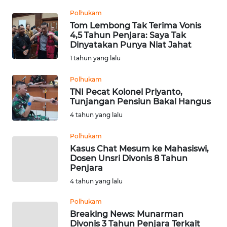
Informasi
Polhukam
Tom Lembong Tak Terima Vonis
INDEKS
4,5 Tahun Penjara: Saya Tak
BERITA
Dinyatakan Punya Niat Jahat
1 tahun yang lalu
KONTAK
KAMI
Polhukam
TNI Pecat Kolonel Priyanto,
INFO
Tunjangan Pensiun Bakal Hangus
IKLAN
4 tahun yang lalu
Polhukam
TENTANG
Kasus Chat Mesum ke Mahasiswi,
KAMI
Dosen Unsri Divonis 8 Tahun
Penjara
PEDOMAN
4 tahun yang lalu
MEDIA
SIBER
Polhukam
Breaking News: Munarman
Divonis 3 Tahun Penjara Terkait
REDAKSI