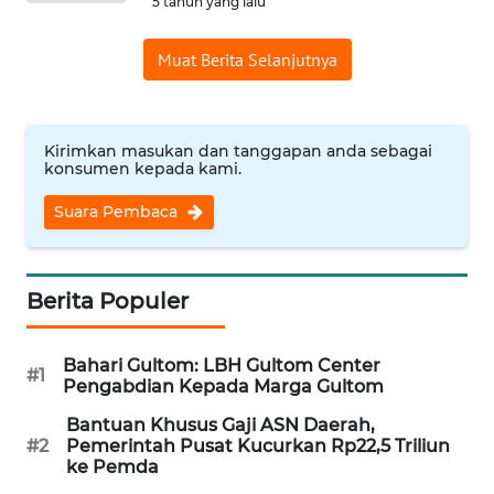
5 tahun yang lalu
WN
BANTEN
Muat Berita Selanjutnya
WN
NTT
Kirimkan masukan dan tanggapan anda sebagai
konsumen kepada kami.
WN
KEPRI
Suara Pembaca
WN
PAPUA
Berita Populer
WN
Bahari Gultom: LBH Gultom Center
PAPUA
#1
Pengabdian Kepada Marga Gultom
BARAT
Bantuan Khusus Gaji ASN Daerah,
#2
Pemerintah Pusat Kucurkan Rp22,5 Triliun
WN
ke Pemda
RIAU